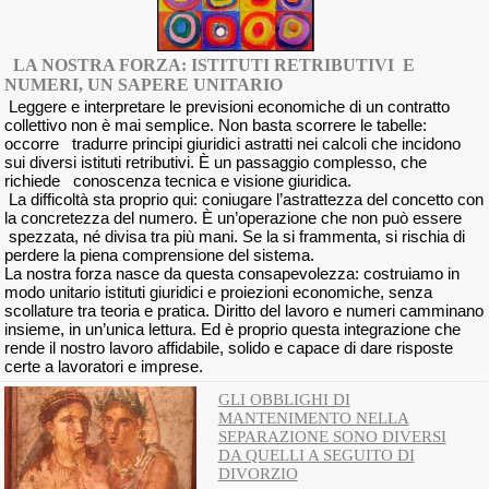
LA NOSTRA FORZA: ISTITUTI RETRIBUTIVI E
NUMERI, UN SAPERE UNITARIO
Leggere e interpretare le previsioni economiche di un contratto
collettivo non è mai semplice. Non basta scorrere le tabelle:
occorre tradurre principi giuridici astratti nei calcoli che incidono
sui diversi istituti retributivi. È un passaggio complesso, che
richiede conoscenza tecnica e visione giuridica.
La difficoltà sta proprio qui: coniugare l’astrattezza del concetto con
la concretezza del numero. È un’operazione che non può essere
spezzata, né divisa tra più mani. Se la si frammenta, si rischia di
perdere la piena comprensione del sistema.
La nostra forza nasce da questa consapevolezza: costruiamo in
modo unitario istituti giuridici e proiezioni economiche, senza
scollature tra teoria e pratica. Diritto del lavoro e numeri camminano
insieme, in un’unica lettura. Ed è proprio questa integrazione che
rende il nostro lavoro affidabile, solido e capace di dare risposte
certe a lavoratori e imprese.
GLI OBBLIGHI DI
MANTENIMENTO NELLA
SEPARAZIONE SONO DIVERSI
DA QUELLI A SEGUITO DI
DIVORZIO