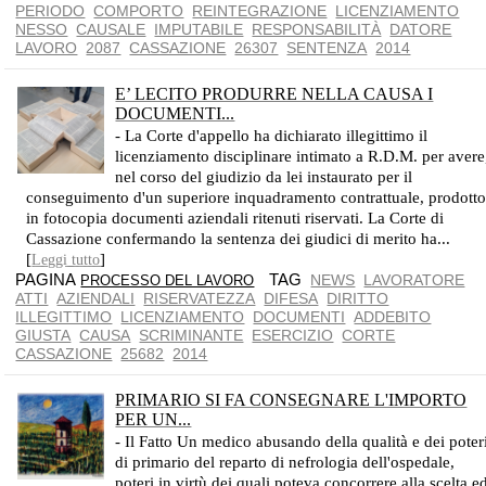
PERIODO
COMPORTO
REINTEGRAZIONE
LICENZIAMENTO
NESSO
CAUSALE
IMPUTABILE
RESPONSABILITÀ
DATORE
LAVORO
2087
CASSAZIONE
26307
SENTENZA
2014
E’ LECITO PRODURRE NELLA CAUSA I
DOCUMENTI...
- La Corte d'appello ha dichiarato illegittimo il
licenziamento disciplinare intimato a R.D.M. per avere
nel corso del giudizio da lei instaurato per il
conseguimento d'un superiore inquadramento contrattuale, prodott
in fotocopia documenti aziendali ritenuti riservati. La Corte di
Cassazione confermando la sentenza dei giudici di merito ha...
[
]
Leggi tutto
PAGINA
TAG
NEWS
LAVORATORE
PROCESSO DEL LAVORO
ATTI
AZIENDALI
RISERVATEZZA
DIFESA
DIRITTO
ILLEGITTIMO
LICENZIAMENTO
DOCUMENTI
ADDEBITO
GIUSTA
CAUSA
SCRIMINANTE
ESERCIZIO
CORTE
CASSAZIONE
25682
2014
PRIMARIO SI FA CONSEGNARE L'IMPORTO
PER UN...
- Il Fatto Un medico abusando della qualità e dei poter
di primario del reparto di nefrologia dell'ospedale,
poteri in virtù dei quali poteva concorrere alla scelta e