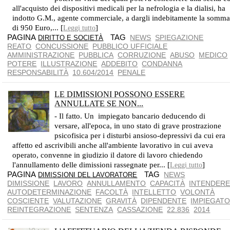
all'acquisto dei dispositivi medicali per la nefrologia e la dialisi, ha
indotto G.M., agente commerciale, a dargli indebitamente la somm
di 950 Euro,... [
]
Leggi tutto
PAGINA
TAG
NEWS
SPIEGAZIONE
DIRITTO E SOCIETÀ
REATO
CONCUSSIONE
PUBBLICO UFFICIALE
AMMINISTRAZIONE
PUBBLICA
CORRUZIONE
ABUSO
MEDICO
POTERE
ILLUSTRAZIONE
ADDEBITO
CONDANNA
RESPONSABILITÀ
10.604/2014
PENALE
LE DIMISSIONI POSSONO ESSERE
ANNULLATE SE NON...
NON È NECESSARIA LA TOTALE INCAPACITÀ
- Il fatto. Un impiegato bancario deducendo di
versare, all'epoca, in uno stato di grave prostrazione
psicofisica per i disturbi ansioso-depressivi da cui era
affetto ed ascrivibili anche all'ambiente lavorativo in cui aveva
operato, convenne in giudizio il datore di lavoro chiedendo
l'annullamento delle dimissioni rassegnate per... [
]
Leggi tutto
PAGINA
TAG
NEWS
DIMISSIONI DEL LAVORATORE
DIMISSIONE
LAVORO
ANNULLAMENTO
CAPACITÀ
INTENDER
AUTODETERMINAZIONE
FACOLTÀ
INTELLETTO
VOLONTÀ
COSCIENTE
VALUTAZIONE
GRAVITÀ
DIPENDENTE
IMPIEGAT
REINTEGRAZIONE
SENTENZA
CASSAZIONE
22.836
2014