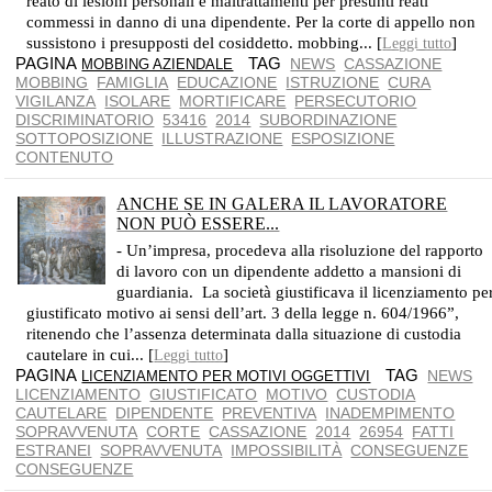
reato di lesioni personali e maltrattamenti per presunti reati
commessi in danno di una dipendente. Per la corte di appello non
sussistono i presupposti del cosiddetto. mobbing... [
]
Leggi tutto
PAGINA
TAG
NEWS
CASSAZIONE
MOBBING AZIENDALE
MOBBING
FAMIGLIA
EDUCAZIONE
ISTRUZIONE
CURA
VIGILANZA
ISOLARE
MORTIFICARE
PERSECUTORIO
DISCRIMINATORIO
53416
2014
SUBORDINAZIONE
SOTTOPOSIZIONE
ILLUSTRAZIONE
ESPOSIZIONE
CONTENUTO
ANCHE SE IN GALERA IL LAVORATORE
NON PUÒ ESSERE...
DEVONO SUSSISTERE I GIUSTIFICATI MOTIVI
- Un’impresa, procedeva alla risoluzione del rapporto
di lavoro con un dipendente addetto a mansioni di
guardiania. La società giustificava il licenziamento pe
giustificato motivo ai sensi dell’art. 3 della legge n. 604/1966”,
ritenendo che l’assenza determinata dalla situazione di custodia
cautelare in cui... [
]
Leggi tutto
PAGINA
TAG
NEWS
LICENZIAMENTO PER MOTIVI OGGETTIVI
LICENZIAMENTO
GIUSTIFICATO
MOTIVO
CUSTODIA
CAUTELARE
DIPENDENTE
PREVENTIVA
INADEMPIMENTO
SOPRAVVENUTA
CORTE
CASSAZIONE
2014
26954
FATTI
ESTRANEI
SOPRAVVENUTA
IMPOSSIBILITÀ
CONSEGUENZE
CONSEGUENZE