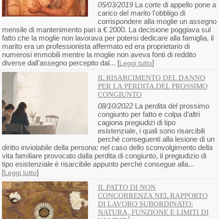
05/03/2019
La corte di appello pone a
carico del marito l'obbligo di
corrispondere alla moglie un assegno
mensile di mantenimento pari a € 2000. La decisione poggiava sul
fatto che la moglie non lavorava per potersi dedicare alla famiglia, il
marito era un professionista affermato ed era proprietario di
numerosi immobili mentre la moglie non aveva fonti di reddito
diverse dall'assegno percepito dal... [
]
Leggi tutto
IL RISARCIMENTO DEL DANNO
PER LA PERDITA DEL PROSSIMO
CONGIUNTO
08/10/2022
La perdita del prossimo
congiunto per fatto e colpa d’altri
cagiona pregiudizi di tipo
esistenziale, i quali sono risarcibili
perché conseguenti alla lesione di un
diritto inviolabile della persona: nel caso dello sconvolgimento della
vita familiare provocato dalla perdita di congiunto, il pregiudizio di
tipo esistenziale è risarcibile appunto perché consegue alla...
[
]
Leggi tutto
IL PATTO DI NON
CONCORRENZA NEL RAPPORTO
DI LAVORO SUBORDINATO:
NATURA, FUNZIONE E LIMITI DI