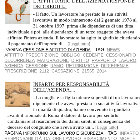
L'AFFITTUARIO DELL'AZIENDA RISPONDE
DEI CREDITI...
ESCLUSI DALL'OBBLIGO SOLO I DIRITTI EVENTUALMENTE PRESCRITTI
- Il fatto. Un lavoratore ha prestato la sua attività
lavorativa in modo ininterrotto dal 2 gennaio 1978 al
31 ottobre 1997, prima alle dipendenze di una ditta
individuale e poi alle dipendenze di un terzo soggetto che aveva
affittato l'intera azienda. Il lavoratore ha agito in giudizio chiedend
il pagamento dell'importo di... [
]
Leggi tutto
PAGINA
TAG
NEWS
CESSIONE E AFFITTO DI AZIENDA
AFFITTO
PRESCRIZIONE
OBBLIGO
CEDENTE
CESSIONARIO
DECORRENZA
MATURAZIONE
DIRITTO
RAPPORTO
LAVORO
AZIENDA
CESSIONE
RAMO
RETRIBUZIONE
DIFFERENZE
PRESCRIZIONE
2112
CASSAZIONE
21565
2014
INFARTO PER RESPONSABILITÀ
DELL'AZIENDA,...
ONERE PROBATORIO INTERAMENTE A CARICO DELL'AZIENDA
- La moglie e la figlia minore superstiti di un lavorator
dipendente che aveva prestato la sua attività lavorativa
in qualità di quadro, hanno convenuto in giudizio
avanti il tribunale di Roma il datore di lavoro per sentirlo
condannare al risarcimento dei danni subiti in conseguenza del
decesso del congiunto che aveva avuto un... [
]
Leggi tutto
PAGINA
TAG
INFARTO
INFORTUNIO SUL LAVORO E SICUREZZA
RESPONSABILITÀ
DATORE LAVORO
RISARCIMENTO
MORTE