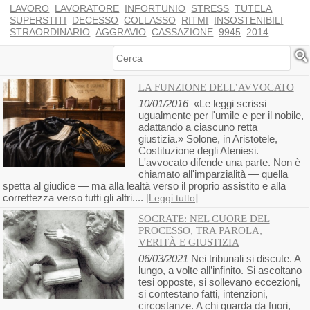
LAVORO
LAVORATORE
INFORTUNIO
STRESS
TUTELA
SUPERSTITI
DECESSO
COLLASSO
RITMI
INSOSTENIBILI
STRAORDINARIO
AGGRAVIO
CASSAZIONE
9945
2014
Cerca
LA FUNZIONE DELL’AVVOCATO
10/01/2016
«Le leggi scrissi
ugualmente per l'umile e per il nobile,
adattando a ciascuno retta
giustizia.» Solone, in Aristotele,
Costituzione degli Ateniesi.
L'avvocato difende una parte. Non è
chiamato all'imparzialità — quella
spetta al giudice — ma alla lealtà verso il proprio assistito e alla
correttezza verso tutti gli altri.... [
]
Leggi tutto
SOCRATE: NEL CUORE DEL
PROCESSO, TRA PAROLA,
VERITÀ E GIUSTIZIA
06/03/2021
Nei tribunali si discute. A
lungo, a volte all’infinito. Si ascoltano
tesi opposte, si sollevano eccezioni,
si contestano fatti, intenzioni,
circostanze. A chi guarda da fuori,