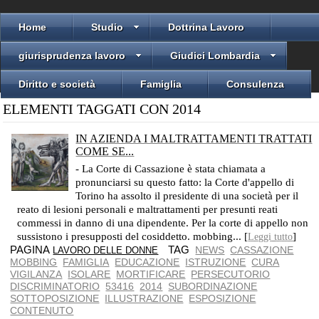
Home
Studio
Dottrina Lavoro
giurisprudenza lavoro
Giudici Lombardia
Diritto e società
Famiglia
Consulenza
ELEMENTI TAGGATI CON 2014
IN AZIENDA I MALTRATTAMENTI TRATTATI
COME SE...
L'AZIENDA NON DEVE ESSERE LUOGO DI MARTIRIO
- La Corte di Cassazione è stata chiamata a
pronunciarsi su questo fatto: la Corte d'appello di
Torino ha assolto il presidente di una società per il
reato di lesioni personali e maltrattamenti per presunti reati
commessi in danno di una dipendente. Per la corte di appello non
sussistono i presupposti del cosiddetto. mobbing... [
]
Leggi tutto
PAGINA
TAG
NEWS
CASSAZIONE
LAVORO DELLE DONNE
MOBBING
FAMIGLIA
EDUCAZIONE
ISTRUZIONE
CURA
VIGILANZA
ISOLARE
MORTIFICARE
PERSECUTORIO
DISCRIMINATORIO
53416
2014
SUBORDINAZIONE
SOTTOPOSIZIONE
ILLUSTRAZIONE
ESPOSIZIONE
CONTENUTO