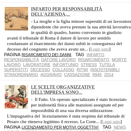
INFARTO PER RESPONSABILITÀ
DELL'AZIENDA,...
ONERE PROBATORIO INTERAMENTE A CARICO DELL'AZIENDA
- La moglie e la figlia minore superstiti di un lavorator
dipendente che aveva prestato la sua attività lavorativa
in qualità di quadro, hanno convenuto in giudizio
avanti il tribunale di Roma il datore di lavoro per sentirlo
condannare al risarcimento dei danni subiti in conseguenza del
decesso del congiunto che aveva avuto un... [
]
Leggi tutto
PAGINA
TAG
INFARTO
RISARCIMENTO DEI DANNI
RESPONSABILITÀ
DATORE LAVORO
RISARCIMENTO
MORTE
LAVORO
LAVORATORE
INFORTUNIO
STRESS
TUTELA
SUPERSTITI
DECESSO
COLLASSO
RITMI
INSOSTENIBILI
STRAORDINARIO
AGGRAVIO
CASSAZIONE
9945
2014
LE SCELTE ORGANIZZATIVE
DELL'IMPRESA SONO...
VIETATO AL GIUDICE INGERIRSI NELLE SCELTE IMPRENDITORIALI
- Il Fatto. Un operaio specializzato è stato licenziato
per inidoneità fisica alle mansioni assegnate ed per
impossibilità di una sua diversa utilizzazione.
L'impugnativa del licenziamento è stata respinta dal tribunale di
Pesaro che riteneva legittimo il recesso. La Corte... [
]
Leggi tutto
PAGINA
TAG
NEWS
LICENZIAMENTO PER MOTIVI OGGETTIVI