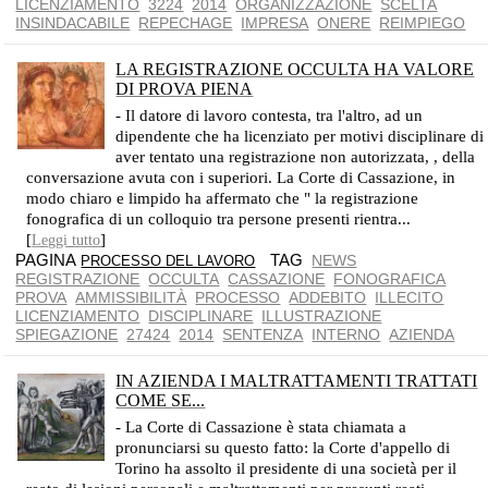
LICENZIAMENTO
3224
2014
ORGANIZZAZIONE
SCELTA
INSINDACABILE
REPECHAGE
IMPRESA
ONERE
REIMPIEGO
LA REGISTRAZIONE OCCULTA HA VALORE
DI PROVA PIENA
PROCESSUALMENTE AMMISSIBILE
- Il datore di lavoro contesta, tra l'altro, ad un
dipendente che ha licenziato per motivi disciplinare di
aver tentato una registrazione non autorizzata, , della
conversazione avuta con i superiori. La Corte di Cassazione, in
modo chiaro e limpido ha affermato che " la registrazione
fonografica di un colloquio tra persone presenti rientra...
[
]
Leggi tutto
PAGINA
TAG
NEWS
PROCESSO DEL LAVORO
REGISTRAZIONE
OCCULTA
CASSAZIONE
FONOGRAFICA
PROVA
AMMISSIBILITÀ
PROCESSO
ADDEBITO
ILLECITO
LICENZIAMENTO
DISCIPLINARE
ILLUSTRAZIONE
SPIEGAZIONE
27424
2014
SENTENZA
INTERNO
AZIENDA
IN AZIENDA I MALTRATTAMENTI TRATTATI
COME SE...
L'AZIENDA NON DEVE ESSERE LUOGO DI MARTIRIO
- La Corte di Cassazione è stata chiamata a
pronunciarsi su questo fatto: la Corte d'appello di
Torino ha assolto il presidente di una società per il