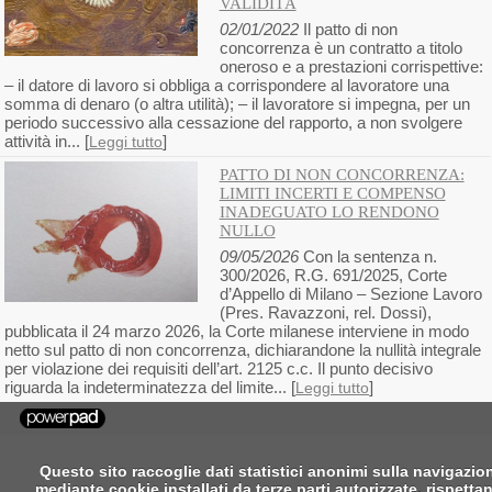
VALIDITÀ
02/01/2022
Il patto di non
concorrenza è un contratto a titolo
oneroso e a prestazioni corrispettive:
– il datore di lavoro si obbliga a corrispondere al lavoratore una
somma di denaro (o altra utilità); – il lavoratore si impegna, per un
periodo successivo alla cessazione del rapporto, a non svolgere
attività in... [
]
Leggi tutto
PATTO DI NON CONCORRENZA:
LIMITI INCERTI E COMPENSO
INADEGUATO LO RENDONO
NULLO
09/05/2026
Con la sentenza n.
300/2026, R.G. 691/2025, Corte
d’Appello di Milano – Sezione Lavoro
(Pres. Ravazzoni, rel. Dossi),
pubblicata il 24 marzo 2026, la Corte milanese interviene in modo
netto sul patto di non concorrenza, dichiarandone la nullità integrale
per violazione dei requisiti dell’art. 2125 c.c. Il punto decisivo
riguarda la indeterminatezza del limite... [
]
Leggi tutto
Questo sito raccoglie dati statistici anonimi sulla navigazio
mediante cookie installati da terze parti autorizzate, rispetta