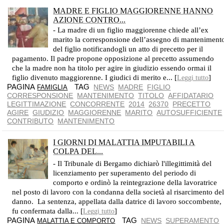
MADRE E FIGLIO MAGGIORENNE HANNO
AZIONE CONTRO...
- La madre di un figlio maggiorenne chiede all’ex
marito la corresponsione dell’assegno di manteniment
del figlio notificandogli un atto di precetto per il
pagamento. Il padre propone opposizione al precetto assumendo
che la madre non ha titolo per agire in giudizio essendo ormai il
figlio divenuto maggiorenne. I giudici di merito e... [
]
Leggi tutto
PAGINA
TAG
NEWS
MADRE
FIGLIO
FAMIGLIA
CORRESPONSIONE
MANTENIMENTO
TITOLO
AFFIDATARIO
LEGITTIMAZIONE
CONCORRENTE
2014
26370
PRECETTO
AGIRE
GIUDIZIO
MAGGIORENNE
MARITO
AUTOSUFFICIENTE
CONTRIBUTO
MANTENIMENTO
I GIORNI DI MALATTIA IMPUTABILI A
COLPA DEL...
NESSO DI CAUSALITÀ TRA LE MANSIONI SVOLTE E LA MALATTIA SOFFERTA
- Il Tribunale di Bergamo dichiarò l'illegittimità del
licenziamento per superamento del periodo di
comporto e ordinò la reintegrazione della lavoratrice
nel posto di lavoro con la condanna della società al risarcimento de
danno. La sentenza, appellata dalla datrice di lavoro soccombente,
fu confermata dalla... [
]
Leggi tutto
PAGINA
TAG
NEWS
SUPERAMENTO
MALATTIA E COMPORTO