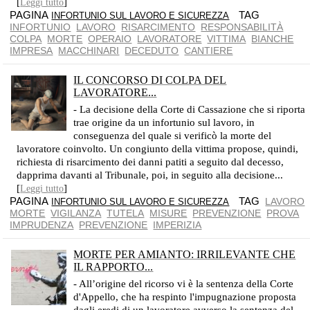
[
]
Leggi tutto
PAGINA
TAG
INFORTUNIO SUL LAVORO E SICUREZZA
INFORTUNIO
LAVORO
RISARCIMENTO
RESPONSABILITÀ
COLPA
MORTE
OPERAIO
LAVORATORE
VITTIMA
BIANCHE
IMPRESA
MACCHINARI
DECEDUTO
CANTIERE
IL CONCORSO DI COLPA DEL
LAVORATORE...
SI RIDUCE LA MISURA DEL RISARCIMENTO
- La decisione della Corte di Cassazione che si riporta
trae origine da un infortunio sul lavoro, in
conseguenza del quale si verificò la morte del
lavoratore coinvolto. Un congiunto della vittima propose, quindi,
richiesta di risarcimento dei danni patiti a seguito dal decesso,
dapprima davanti al Tribunale, poi, in seguito alla decisione...
[
]
Leggi tutto
PAGINA
TAG
LAVORO
INFORTUNIO SUL LAVORO E SICUREZZA
MORTE
VIGILANZA
TUTELA
MISURE
PREVENZIONE
PROVA
IMPRUDENZA
PREVENZIONE
IMPERIZIA
MORTE PER AMIANTO: IRRILEVANTE CHE
IL RAPPORTO...
L'OBBLIGO È COMUNQUE PREVISTO DAL DPR N. 303 DEL 1956
- All’origine del ricorso vi è la sentenza della Corte
d'Appello, che ha respinto l'impugnazione proposta