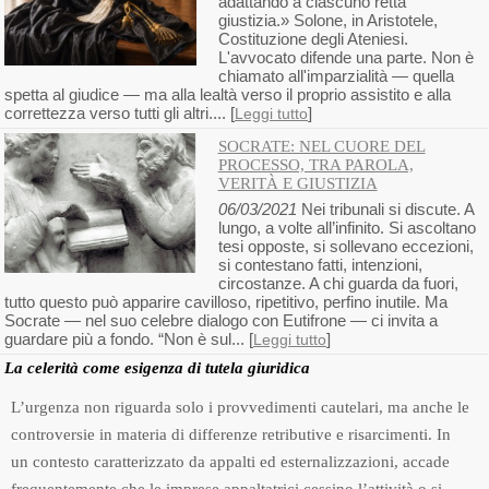
adattando a ciascuno retta
giustizia.» Solone, in Aristotele,
Costituzione degli Ateniesi.
L'avvocato difende una parte. Non è
chiamato all'imparzialità — quella
spetta al giudice — ma alla lealtà verso il proprio assistito e alla
correttezza verso tutti gli altri.... [
]
Leggi tutto
SOCRATE: NEL CUORE DEL
PROCESSO, TRA PAROLA,
VERITÀ E GIUSTIZIA
06/03/2021
Nei tribunali si discute. A
lungo, a volte all’infinito. Si ascoltano
tesi opposte, si sollevano eccezioni,
si contestano fatti, intenzioni,
circostanze. A chi guarda da fuori,
tutto questo può apparire cavilloso, ripetitivo, perfino inutile. Ma
Socrate — nel suo celebre dialogo con Eutifrone — ci invita a
guardare più a fondo. “Non è sul... [
]
Leggi tutto
La celerità come esigenza di tutela giuridica
L’urgenza non riguarda solo i provvedimenti cautelari, ma anche le
controversie in materia di differenze retributive e risarcimenti. In
un contesto caratterizzato da appalti ed esternalizzazioni, accade