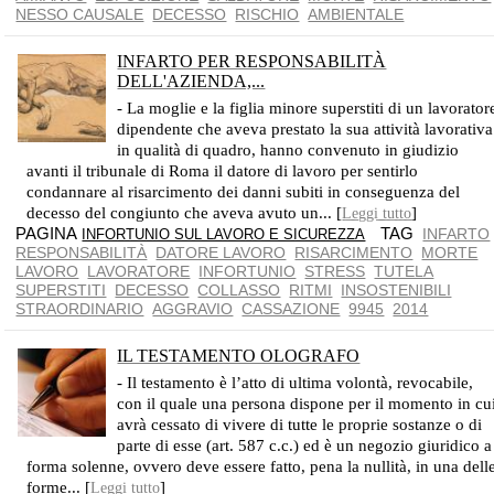
NESSO CAUSALE
DECESSO
RISCHIO
AMBIENTALE
INFARTO PER RESPONSABILITÀ
DELL'AZIENDA,...
ONERE PROBATORIO INTERAMENTE A CARICO DELL'AZIENDA
- La moglie e la figlia minore superstiti di un lavorator
dipendente che aveva prestato la sua attività lavorativa
in qualità di quadro, hanno convenuto in giudizio
avanti il tribunale di Roma il datore di lavoro per sentirlo
condannare al risarcimento dei danni subiti in conseguenza del
decesso del congiunto che aveva avuto un... [
]
Leggi tutto
PAGINA
TAG
INFARTO
INFORTUNIO SUL LAVORO E SICUREZZA
RESPONSABILITÀ
DATORE LAVORO
RISARCIMENTO
MORTE
LAVORO
LAVORATORE
INFORTUNIO
STRESS
TUTELA
SUPERSTITI
DECESSO
COLLASSO
RITMI
INSOSTENIBILI
STRAORDINARIO
AGGRAVIO
CASSAZIONE
9945
2014
IL TESTAMENTO OLOGRAFO
SI PUÒ FORMARE CON UNA SEMPLICE LETTERA
- Il testamento è l’atto di ultima volontà, revocabile,
con il quale una persona dispone per il momento in cu
avrà cessato di vivere di tutte le proprie sostanze o di
parte di esse (art. 587 c.c.) ed è un negozio giuridico a
forma solenne, ovvero deve essere fatto, pena la nullità, in una dell
forme... [
]
Leggi tutto