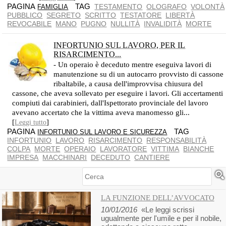
PAGINA
TAG
TESTAMENTO
OLOGRAFO
VOLONTÀ
FAMIGLIA
PUBBLICO
SEGRETO
SCRITTO
TESTATORE
LIBERTÀ
REVOCABILE
MANO
PUGNO
NULLITÀ
INVALIDITÀ
MORTE
INFORTUNIO SUL LAVORO, PER IL
RISARCIMENTO...
- Un operaio è deceduto mentre eseguiva lavori di
manutenzione su di un autocarro provvisto di cassone
ribaltabile, a causa dell'improvvisa chiusura del
cassone, che aveva sollevato per eseguire i lavori. Gli accertamenti
compiuti dai carabinieri, dall'Ispettorato provinciale del lavoro
avevano accertato che la vittima aveva manomesso gli...
[
]
Leggi tutto
PAGINA
TAG
INFORTUNIO SUL LAVORO E SICUREZZA
INFORTUNIO
LAVORO
RISARCIMENTO
RESPONSABILITÀ
COLPA
MORTE
OPERAIO
LAVORATORE
VITTIMA
BIANCHE
IMPRESA
MACCHINARI
DECEDUTO
CANTIERE
Cerca
LA FUNZIONE DELL’AVVOCATO
10/01/2016
«Le leggi scrissi
ugualmente per l'umile e per il nobile,