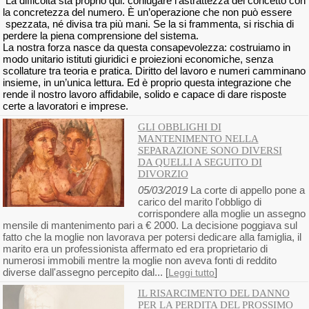
La difficoltà sta proprio qui: coniugare l’astrattezza del concetto con
la concretezza del numero. È un’operazione che non può essere
spezzata, né divisa tra più mani. Se la si frammenta, si rischia di
perdere la piena comprensione del sistema.
La nostra forza nasce da questa consapevolezza: costruiamo in
modo unitario istituti giuridici e proiezioni economiche, senza
scollature tra teoria e pratica. Diritto del lavoro e numeri camminano
insieme, in un’unica lettura. Ed è proprio questa integrazione che
rende il nostro lavoro affidabile, solido e capace di dare risposte
certe a lavoratori e imprese.
GLI OBBLIGHI DI
MANTENIMENTO NELLA
SEPARAZIONE SONO DIVERSI
DA QUELLI A SEGUITO DI
DIVORZIO
05/03/2019
La corte di appello pone a
carico del marito l'obbligo di
corrispondere alla moglie un assegno
mensile di mantenimento pari a € 2000. La decisione poggiava sul
fatto che la moglie non lavorava per potersi dedicare alla famiglia, il
marito era un professionista affermato ed era proprietario di
numerosi immobili mentre la moglie non aveva fonti di reddito
diverse dall'assegno percepito dal... [
]
Leggi tutto
IL RISARCIMENTO DEL DANNO
PER LA PERDITA DEL PROSSIMO