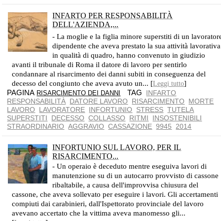
INFARTO PER RESPONSABILITÀ
DELL'AZIENDA,...
ONERE PROBATORIO INTERAMENTE A CARICO DELL'AZIENDA
- La moglie e la figlia minore superstiti di un lavorator
dipendente che aveva prestato la sua attività lavorativa
in qualità di quadro, hanno convenuto in giudizio
avanti il tribunale di Roma il datore di lavoro per sentirlo
condannare al risarcimento dei danni subiti in conseguenza del
decesso del congiunto che aveva avuto un... [
]
Leggi tutto
PAGINA
TAG
INFARTO
RISARCIMENTO DEI DANNI
RESPONSABILITÀ
DATORE LAVORO
RISARCIMENTO
MORTE
LAVORO
LAVORATORE
INFORTUNIO
STRESS
TUTELA
SUPERSTITI
DECESSO
COLLASSO
RITMI
INSOSTENIBILI
STRAORDINARIO
AGGRAVIO
CASSAZIONE
9945
2014
INFORTUNIO SUL LAVORO, PER IL
RISARCIMENTO...
- Un operaio è deceduto mentre eseguiva lavori di
manutenzione su di un autocarro provvisto di cassone
ribaltabile, a causa dell'improvvisa chiusura del
cassone, che aveva sollevato per eseguire i lavori. Gli accertamenti
compiuti dai carabinieri, dall'Ispettorato provinciale del lavoro
avevano accertato che la vittima aveva manomesso gli...