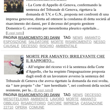
LA PROVA PUÒ CONSISTERE NELLA PROBALITÀ DELL'ESPOSIZIONE
- La Corte di Appello di Genova, confermando la
sentenza del Tribunale di Genova, rigettava la
domanda di T.V, e G.N., proposta nei confronti di una
impresa genovese, diretta ad ottenere la condanna di detta società a
risarcimento dei danni, per il decesso del proprio genitore
Domenico G. avvenuto per mesotelioma pleurico epiteliale...
[
]
Leggi tutto
PAGINA
TAG
NEWS
AMIANTO
RISARCIMENTO DEI DANNI
ESPOSIZIONE
SALDATORE
MORTE
RISARCIMENTO
NESSO
CAUSALE
DECESSO
RISCHIO
AMBIENTALE
MORTE PER AMIANTO: IRRILEVANTE CHE
IL RAPPORTO...
L'OBBLIGO È GIÀ PREVISTO DAL DPR N. 303/1956
- All’origine del ricorso vi è la sentenza della Corte
d'Appello, che ha respinto l'impugnazione proposta
dagli eredi di un lavoratore avverso la sentenza del
Tribunale di Genova che aveva rigettato la domanda da essi svolta,
sia “ iure proprio " che " iure hereditatis ", nei confronti della societ
resistente, per la... [
]
Leggi tutto
PAGINA
TAG
NEWS
DECESSO
RISARCIMENTO DEI DANNI
MESOTELIOMA
AMBIENTE
LAVORO
MORTE
AMIANTO
OBBLIGO
RISARCITORIO
DATORE
IMPRESA
CASSAZIONE
22710
OPERA
COMUNE