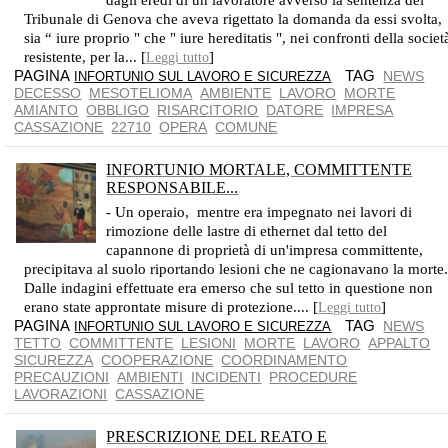
dagli eredi di un lavoratore avverso la sentenza del
Tribunale di Genova che aveva rigettato la domanda da essi svolta,
sia “ iure proprio " che " iure hereditatis ", nei confronti della societ
resistente, per la... [
]
Leggi tutto
PAGINA
TAG
NEWS
INFORTUNIO SUL LAVORO E SICUREZZA
DECESSO
MESOTELIOMA
AMBIENTE
LAVORO
MORTE
AMIANTO
OBBLIGO
RISARCITORIO
DATORE
IMPRESA
CASSAZIONE
22710
OPERA
COMUNE
INFORTUNIO MORTALE, COMMITTENTE
RESPONSABILE...
L'OBBLIGO DEL COMMITTENTE SUSSISTE SE SI TRATTA DI IMPRESA
- Un operaio, mentre era impegnato nei lavori di
rimozione delle lastre di ethernet dal tetto del
capannone di proprietà di un'impresa committente,
precipitava al suolo riportando lesioni che ne cagionavano la morte
Dalle indagini effettuate era emerso che sul tetto in questione non
erano state approntate misure di protezione.... [
]
Leggi tutto
PAGINA
TAG
NEWS
INFORTUNIO SUL LAVORO E SICUREZZA
TETTO
COMMITTENTE
LESIONI
MORTE
LAVORO
APPALTO
SICUREZZA
COOPERAZIONE
COORDINAMENTO
PRECAUZIONI
AMBIENTI
INCIDENTI
PROCEDURE
LAVORAZIONI
CASSAZIONE
PRESCRIZIONE DEL REATO E