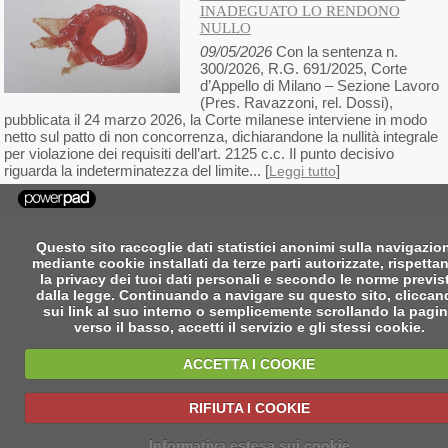
INADEGUATO LO RENDONO
NULLO
09/05/2026
Con la sentenza n.
300/2026, R.G. 691/2025, Corte
d’Appello di Milano – Sezione Lavoro
(Pres. Ravazzoni, rel. Dossi),
pubblicata il 24 marzo 2026, la Corte milanese interviene in modo
netto sul patto di non concorrenza, dichiarandone la nullità integrale
per violazione dei requisiti dell’art. 2125 c.c. Il punto decisivo
riguarda la indeterminatezza del limite... [
]
Leggi tutto
Questo sito raccoglie dati statistici anonimi sulla navigazio
mediante cookie installati da terze parti autorizzate, rispetta
la privacy dei tuoi dati personali e secondo le norme previs
dalla legge. Continuando a navigare su questo sito, clicca
sui link al suo interno o semplicemente scrollando la pagi
verso il basso, accetti il servizio e gli stessi cookie.
ACCETTA I COOKIE
RIFIUTA I COOKIE
Informativa estesa sui cookie