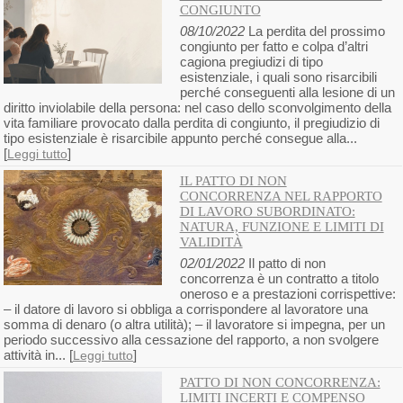
CONGIUNTO
08/10/2022
La perdita del prossimo
congiunto per fatto e colpa d’altri
cagiona pregiudizi di tipo
esistenziale, i quali sono risarcibili
perché conseguenti alla lesione di un
diritto inviolabile della persona: nel caso dello sconvolgimento della
vita familiare provocato dalla perdita di congiunto, il pregiudizio di
tipo esistenziale è risarcibile appunto perché consegue alla...
[
]
Leggi tutto
IL PATTO DI NON
CONCORRENZA NEL RAPPORTO
DI LAVORO SUBORDINATO:
NATURA, FUNZIONE E LIMITI DI
VALIDITÀ
02/01/2022
Il patto di non
concorrenza è un contratto a titolo
oneroso e a prestazioni corrispettive:
– il datore di lavoro si obbliga a corrispondere al lavoratore una
somma di denaro (o altra utilità); – il lavoratore si impegna, per un
periodo successivo alla cessazione del rapporto, a non svolgere
attività in... [
]
Leggi tutto
PATTO DI NON CONCORRENZA:
LIMITI INCERTI E COMPENSO