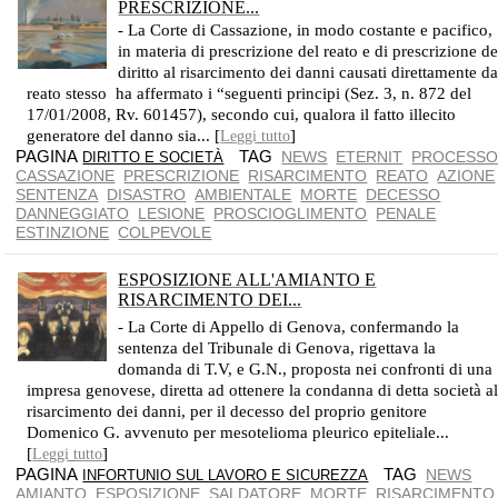
PRESCRIZIONE...
- La Corte di Cassazione, in modo costante e pacifico,
in materia di prescrizione del reato e di prescrizione de
diritto al risarcimento dei danni causati direttamente da
reato stesso ha affermato i “seguenti principi (Sez. 3, n. 872 del
17/01/2008, Rv. 601457), secondo cui, qualora il fatto illecito
generatore del danno sia... [
]
Leggi tutto
PAGINA
TAG
NEWS
ETERNIT
PROCESS
DIRITTO E SOCIETÀ
CASSAZIONE
PRESCRIZIONE
RISARCIMENTO
REATO
AZIONE
SENTENZA
DISASTRO
AMBIENTALE
MORTE
DECESSO
DANNEGGIATO
LESIONE
PROSCIOGLIMENTO
PENALE
ESTINZIONE
COLPEVOLE
ESPOSIZIONE ALL'AMIANTO E
RISARCIMENTO DEI...
LA PROVA DEL DANNO PUÒ ESSERE RAGGIUNTA DALL'ESISTENZA DELLA SOLA PROBALITÀ DELL'ESPOSIZIONE
- La Corte di Appello di Genova, confermando la
sentenza del Tribunale di Genova, rigettava la
domanda di T.V, e G.N., proposta nei confronti di una
impresa genovese, diretta ad ottenere la condanna di detta società a
risarcimento dei danni, per il decesso del proprio genitore
Domenico G. avvenuto per mesotelioma pleurico epiteliale...
[
]
Leggi tutto
PAGINA
TAG
NEWS
INFORTUNIO SUL LAVORO E SICUREZZA
AMIANTO
ESPOSIZIONE
SALDATORE
MORTE
RISARCIMENTO