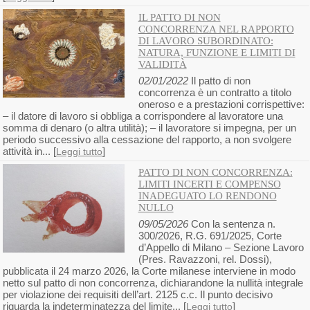
IL PATTO DI NON
CONCORRENZA NEL RAPPORTO
DI LAVORO SUBORDINATO:
NATURA, FUNZIONE E LIMITI DI
VALIDITÀ
02/01/2022
Il patto di non
concorrenza è un contratto a titolo
oneroso e a prestazioni corrispettive:
– il datore di lavoro si obbliga a corrispondere al lavoratore una
somma di denaro (o altra utilità); – il lavoratore si impegna, per un
periodo successivo alla cessazione del rapporto, a non svolgere
attività in... [
]
Leggi tutto
PATTO DI NON CONCORRENZA:
LIMITI INCERTI E COMPENSO
INADEGUATO LO RENDONO
NULLO
09/05/2026
Con la sentenza n.
300/2026, R.G. 691/2025, Corte
d’Appello di Milano – Sezione Lavoro
(Pres. Ravazzoni, rel. Dossi),
pubblicata il 24 marzo 2026, la Corte milanese interviene in modo
netto sul patto di non concorrenza, dichiarandone la nullità integrale
per violazione dei requisiti dell’art. 2125 c.c. Il punto decisivo
riguarda la indeterminatezza del limite... [
]
Leggi tutto