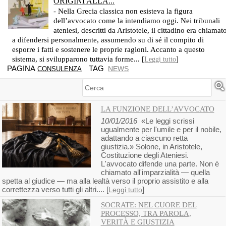
ORIGINI ALLA...
- Nella Grecia classica non esisteva la figura
dell’avvocato come la intendiamo oggi. Nei tribunali
ateniesi, descritti da Aristotele, il cittadino era chiamat
a difendersi personalmente, assumendo su di sé il compito di
esporre i fatti e sostenere le proprie ragioni. Accanto a questo
sistema, si svilupparono tuttavia forme... [
]
Leggi tutto
PAGINA
TAG
NEWS
CONSULENZA
Cerca
LA FUNZIONE DELL’AVVOCATO
10/01/2016
«Le leggi scrissi
ugualmente per l'umile e per il nobile,
adattando a ciascuno retta
giustizia.» Solone, in Aristotele,
Costituzione degli Ateniesi.
L'avvocato difende una parte. Non è
chiamato all'imparzialità — quella
spetta al giudice — ma alla lealtà verso il proprio assistito e alla
correttezza verso tutti gli altri.... [
]
Leggi tutto
SOCRATE: NEL CUORE DEL
PROCESSO, TRA PAROLA,
VERITÀ E GIUSTIZIA