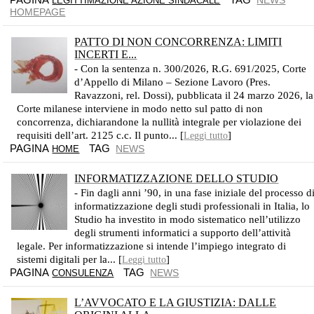
NEWS
LEGITTIMAZIONE AZIONE SINDACALE
HOMEPAGE
PATTO DI NON CONCORRENZA: LIMITI
INCERTI E...
- Con la sentenza n. 300/2026, R.G. 691/2025, Corte
d’Appello di Milano – Sezione Lavoro (Pres.
Ravazzoni, rel. Dossi), pubblicata il 24 marzo 2026, la
Corte milanese interviene in modo netto sul patto di non
concorrenza, dichiarandone la nullità integrale per violazione dei
requisiti dell’art. 2125 c.c. Il punto... [
]
Leggi tutto
PAGINA
TAG
NEWS
HOME
INFORMATIZZAZIONE DELLO STUDIO
- Fin dagli anni ’90, in una fase iniziale del processo d
informatizzazione degli studi professionali in Italia, lo
Studio ha investito in modo sistematico nell’utilizzo
degli strumenti informatici a supporto dell’attività
legale. Per informatizzazione si intende l’impiego integrato di
sistemi digitali per la... [
]
Leggi tutto
PAGINA
TAG
NEWS
CONSULENZA
L’AVVOCATO E LA GIUSTIZIA: DALLE