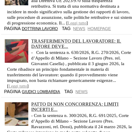
alla Direttiva UE 2023/970 sulla trasparenza
retributiva. Si tratta di una normativa destinata a
incidere in modo significativo sulla gestione dei rapporti di lavoro,
sulle procedure di assunzione, sulle politiche retributive e sui sistem
di progressione economica. Il... [
]
Leggi tutto
PAGINA
TAG
NEWS
HOMEPAGE
DOTTRINA LAVORO
TRASFERIMENTO DEL LAVORATORE: IL
DATORE DEVE...
- Con la sentenza n. 630/2026, R.G. 270/2026, Corte
d’Appello di Milano – Sezione Lavoro (Pres. rel.
Giovanni Casella) , pubblicata il 3 giugno 2026, la
Corte ribadisce un principio fondamentale in materia di
trasferimento del lavoratore: quando il provvedimento viene
impugnato, non basta richiamare genericamente esigenze...
[
]
Leggi tutto
PAGINA
TAG
NEWS
GIUDICI LOMBARDIA
PATTO DI NON CONCORRENZA: LIMITI
INCERTI E...
- Con la sentenza n. 300/2026, R.G. 691/2025, Corte
d’Appello di Milano – Sezione Lavoro (Pres.
Ravazzoni, rel. Dossi), pubblicata il 24 marzo 2026, la