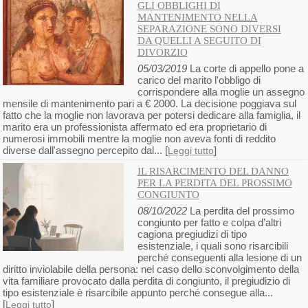
GLI OBBLIGHI DI
MANTENIMENTO NELLA
SEPARAZIONE SONO DIVERSI
DA QUELLI A SEGUITO DI
DIVORZIO
05/03/2019
La corte di appello pone a
carico del marito l'obbligo di
corrispondere alla moglie un assegno
mensile di mantenimento pari a € 2000. La decisione poggiava sul
fatto che la moglie non lavorava per potersi dedicare alla famiglia, il
marito era un professionista affermato ed era proprietario di
numerosi immobili mentre la moglie non aveva fonti di reddito
diverse dall'assegno percepito dal... [
]
Leggi tutto
IL RISARCIMENTO DEL DANNO
PER LA PERDITA DEL PROSSIMO
CONGIUNTO
08/10/2022
La perdita del prossimo
congiunto per fatto e colpa d’altri
cagiona pregiudizi di tipo
esistenziale, i quali sono risarcibili
perché conseguenti alla lesione di un
diritto inviolabile della persona: nel caso dello sconvolgimento della
vita familiare provocato dalla perdita di congiunto, il pregiudizio di
tipo esistenziale è risarcibile appunto perché consegue alla...
[
]
Leggi tutto