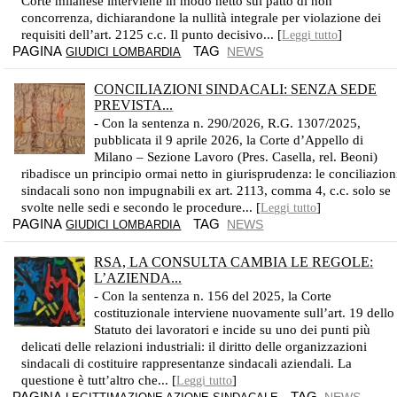
Corte milanese interviene in modo netto sul patto di non
concorrenza, dichiarandone la nullità integrale per violazione dei
requisiti dell’art. 2125 c.c. Il punto decisivo... [
]
Leggi tutto
PAGINA
TAG
NEWS
GIUDICI LOMBARDIA
CONCILIAZIONI SINDACALI: SENZA SEDE
PREVISTA...
- Con la sentenza n. 290/2026, R.G. 1307/2025,
pubblicata il 9 aprile 2026, la Corte d’Appello di
Milano – Sezione Lavoro (Pres. Casella, rel. Beoni)
ribadisce un principio ormai netto in giurisprudenza: le conciliazion
sindacali sono non impugnabili ex art. 2113, comma 4, c.c. solo se
svolte nelle sedi e secondo le procedure... [
]
Leggi tutto
PAGINA
TAG
NEWS
GIUDICI LOMBARDIA
RSA, LA CONSULTA CAMBIA LE REGOLE:
L’AZIENDA...
- Con la sentenza n. 156 del 2025, la Corte
costituzionale interviene nuovamente sull’art. 19 dello
Statuto dei lavoratori e incide su uno dei punti più
delicati delle relazioni industriali: il diritto delle organizzazioni
sindacali di costituire rappresentanze sindacali aziendali. La
questione è tutt’altro che... [
]
Leggi tutto
PAGINA
TAG