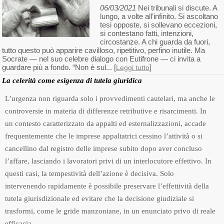
06/03/2021
Nei tribunali si discute. A
lungo, a volte all’infinito. Si ascoltano
tesi opposte, si sollevano eccezioni,
si contestano fatti, intenzioni,
circostanze. A chi guarda da fuori,
tutto questo può apparire cavilloso, ripetitivo, perfino inutile. Ma
Socrate — nel suo celebre dialogo con Eutifrone — ci invita a
guardare più a fondo. “Non è sul... [
]
Leggi tutto
La celerità come esigenza di tutela giuridica
L’urgenza non riguarda solo i provvedimenti cautelari, ma anche le
controversie in materia di differenze retributive e risarcimenti. In
un contesto caratterizzato da appalti ed esternalizzazioni, accade
frequentemente che le imprese appaltatrici cessino l’attività o si
cancellino dal registro delle imprese subito dopo aver concluso
l’affare, lasciando i lavoratori privi di un interlocutore effettivo. In
questi casi, la tempestività dell’azione è decisiva. Solo
intervenendo rapidamente è possibile preservare l’effettività della
tutela giurisdizionale ed evitare che la decisione giudiziale si
trasformi, come le gride manzoniane, in un enunciato privo di reale
efficacia.