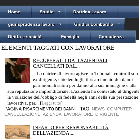
Home
Studio
Dottrina Lavoro
giurisprudenza lavoro
Giudici Lombardia
Diritto e società
Famiglia
Consulenza
ELEMENTI TAGGATI CON LAVORATORE
RECUPERATI I DATI AZIENDALI
CANCELLATI DAL...
LA CASSAZIONE AFFERMA IL DIRITTO DELL’AZIENDA DI RECUPERARE I DATI DAL COMPUTER E DI UTILIZZARLI PROCESSUALMENTE
- La datrice di lavoro agisce in Tribunale contro il suo
ex dirigente, chiedendogli, il risarcimento dei danni
patrimoniali subiti per danno alla sua immagine e alla
sua reputazione imprenditoriale. L’azienda ha contestato al dirigent
la violazione dell’obbligo di fedeltà negli anni della sua prestazione
lavorativa, per... [
]
Leggi tutto
PAGINA
TAG
NEWS
COMPUTER
RISARCIMENTO DEI DANNI
CANCELLAZIONE
AZIENDA
LAVORATORE
DIRIGENTE
INFARTO PER RESPONSABILITÀ
DELL'AZIENDA,...
ONERE PROBATORIO INTERAMENTE A CARICO DELL'AZIENDA