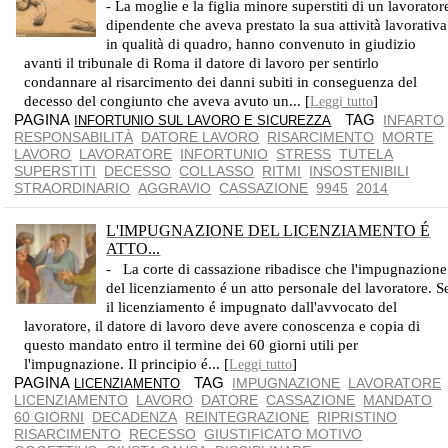
- La moglie e la figlia minore superstiti di un lavorator
dipendente che aveva prestato la sua attività lavorativa
in qualità di quadro, hanno convenuto in giudizio
avanti il tribunale di Roma il datore di lavoro per sentirlo
condannare al risarcimento dei danni subiti in conseguenza del
decesso del congiunto che aveva avuto un... [
]
Leggi tutto
PAGINA
TAG
INFARTO
INFORTUNIO SUL LAVORO E SICUREZZA
RESPONSABILITÀ
DATORE LAVORO
RISARCIMENTO
MORTE
LAVORO
LAVORATORE
INFORTUNIO
STRESS
TUTELA
SUPERSTITI
DECESSO
COLLASSO
RITMI
INSOSTENIBILI
STRAORDINARIO
AGGRAVIO
CASSAZIONE
9945
2014
L'IMPUGNAZIONE DEL LICENZIAMENTO É
ATTO...
- La corte di cassazione ribadisce che l'impugnazione
del licenziamento é un atto personale del lavoratore. S
il licenziamento é impugnato dall'avvocato del
lavoratore, il datore di lavoro deve avere conoscenza e copia di
questo mandato entro il termine dei 60 giorni utili per
l'impugnazione. Il principio é... [
]
Leggi tutto
PAGINA
TAG
IMPUGNAZIONE
LAVORATORE
LICENZIAMENTO
LICENZIAMENTO
LAVORO
DATORE
CASSAZIONE
MANDATO
60 GIORNI
DECADENZA
REINTEGRAZIONE
RIPRISTINO
RISARCIMENTO
RECESSO
GIUSTIFICATO MOTIVO