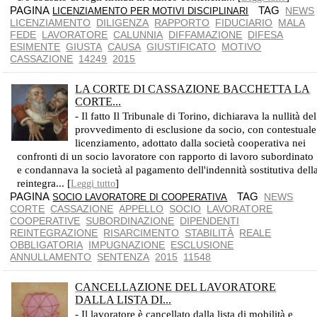
PAGINA
TAG
NEWS
LICENZIAMENTO PER MOTIVI DISCIPLINARI
LICENZIAMENTO
DILIGENZA
RAPPORTO
FIDUCIARIO
MALA
FEDE
LAVORATORE
CALUNNIA
DIFFAMAZIONE
DIFESA
ESIMENTE
GIUSTA
CAUSA
GIUSTIFICATO
MOTIVO
CASSAZIONE
14249
2015
LA CORTE DI CASSAZIONE BACCHETTA LA
CORTE...
- Il fatto Il Tribunale di Torino, dichiarava la nullità del
provvedimento di esclusione da socio, con contestuale
licenziamento, adottato dalla società cooperativa nei
confronti di un socio lavoratore con rapporto di lavoro subordinato
e condannava la società al pagamento dell'indennità sostitutiva dell
reintegra... [
]
Leggi tutto
PAGINA
TAG
NEWS
SOCIO LAVORATORE DI COOPERATIVA
CORTE
CASSAZIONE
APPELLO
SOCIO
LAVORATORE
COOPERATIVE
SUBORDINAZIONE
DIPENDENTI
REINTEGRAZIONE
RISARCIMENTO
STABILITÀ
REALE
OBBLIGATORIA
IMPUGNAZIONE
ESCLUSIONE
ANNULLAMENTO
SENTENZA
2015
11548
CANCELLAZIONE DEL LAVORATORE
DALLA LISTA DI...
- Il lavoratore è cancellato dalla lista di mobilità e