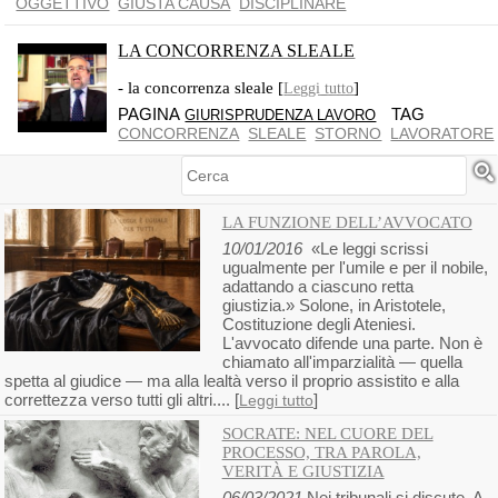
OGGETTIVO
GIUSTA CAUSA
DISCIPLINARE
LA CONCORRENZA SLEALE
- la concorrenza sleale [
]
Leggi tutto
PAGINA
TAG
GIURISPRUDENZA LAVORO
CONCORRENZA
SLEALE
STORNO
LAVORATORE
Cerca
LA FUNZIONE DELL’AVVOCATO
10/01/2016
«Le leggi scrissi
ugualmente per l'umile e per il nobile,
adattando a ciascuno retta
giustizia.» Solone, in Aristotele,
Costituzione degli Ateniesi.
L'avvocato difende una parte. Non è
chiamato all'imparzialità — quella
spetta al giudice — ma alla lealtà verso il proprio assistito e alla
correttezza verso tutti gli altri.... [
]
Leggi tutto
SOCRATE: NEL CUORE DEL
PROCESSO, TRA PAROLA,
VERITÀ E GIUSTIZIA
06/03/2021
Nei tribunali si discute. A