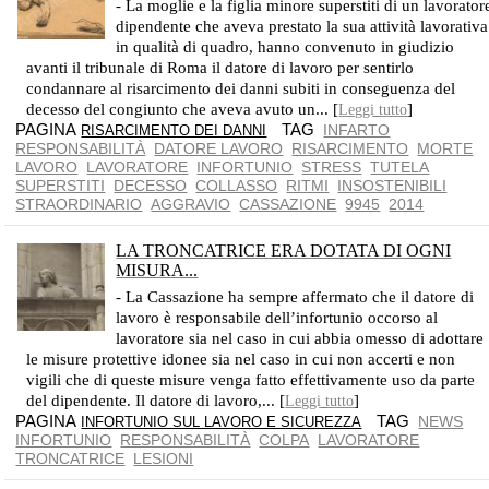
- La moglie e la figlia minore superstiti di un lavorator
dipendente che aveva prestato la sua attività lavorativa
in qualità di quadro, hanno convenuto in giudizio
avanti il tribunale di Roma il datore di lavoro per sentirlo
condannare al risarcimento dei danni subiti in conseguenza del
decesso del congiunto che aveva avuto un... [
]
Leggi tutto
PAGINA
TAG
INFARTO
RISARCIMENTO DEI DANNI
RESPONSABILITÀ
DATORE LAVORO
RISARCIMENTO
MORTE
LAVORO
LAVORATORE
INFORTUNIO
STRESS
TUTELA
SUPERSTITI
DECESSO
COLLASSO
RITMI
INSOSTENIBILI
STRAORDINARIO
AGGRAVIO
CASSAZIONE
9945
2014
LA TRONCATRICE ERA DOTATA DI OGNI
MISURA...
RESPINTA LA DOMANDA DI RISARCIMENTO DEL LAVORATORE INFORTUNATO
- La Cassazione ha sempre affermato che il datore di
lavoro è responsabile dell’infortunio occorso al
lavoratore sia nel caso in cui abbia omesso di adottare
le misure protettive idonee sia nel caso in cui non accerti e non
vigili che di queste misure venga fatto effettivamente uso da parte
del dipendente. Il datore di lavoro,... [
]
Leggi tutto
PAGINA
TAG
NEWS
INFORTUNIO SUL LAVORO E SICUREZZA
INFORTUNIO
RESPONSABILITÀ
COLPA
LAVORATORE
TRONCATRICE
LESIONI