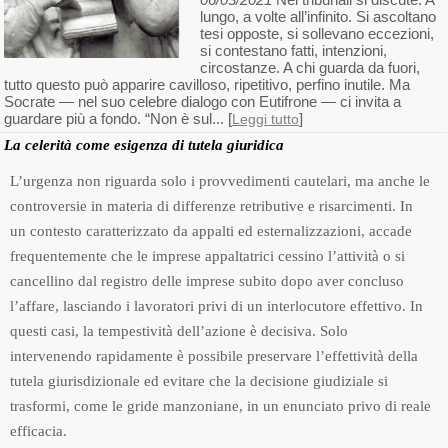
lungo, a volte all’infinito. Si ascoltano
tesi opposte, si sollevano eccezioni,
si contestano fatti, intenzioni,
circostanze. A chi guarda da fuori,
tutto questo può apparire cavilloso, ripetitivo, perfino inutile. Ma
Socrate — nel suo celebre dialogo con Eutifrone — ci invita a
guardare più a fondo. “Non è sul... [
]
Leggi tutto
La celerità come esigenza di tutela giuridica
L’urgenza non riguarda solo i provvedimenti cautelari, ma anche le
controversie in materia di differenze retributive e risarcimenti. In
un contesto caratterizzato da appalti ed esternalizzazioni, accade
frequentemente che le imprese appaltatrici cessino l’attività o si
cancellino dal registro delle imprese subito dopo aver concluso
l’affare, lasciando i lavoratori privi di un interlocutore effettivo. In
questi casi, la tempestività dell’azione è decisiva. Solo
intervenendo rapidamente è possibile preservare l’effettività della
tutela giurisdizionale ed evitare che la decisione giudiziale si
trasformi, come le gride manzoniane, in un enunciato privo di reale
efficacia.