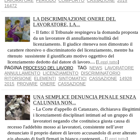
LAVORATORE
PERIODO
COMPORTO
CASSAZIONE
2015
16472
LA DISCRIMINAZIONE ONERE DEL
LAVORATORE, LA...
CASSAZIONE 2015, N. 14928
- Il fatto: il Tribunale respingeva la domanda proposta
da un lavoratore di annullamento/nullità del
licenziamento. Il giudice riteneva non dimostrato il
carattere ritorsivo o discriminatorio del licenziamento, mentre ha
ritenuto sussistente il giustificato motivo oggettivo del
licenziamento dedotto dal datore di lavoro.... [
]
Leggi tutto
PAGINA
TAG
NEWS
LAVORATORE
PROCESSO DEL LAVORO
ANNULLAMENTO
LICENZIAMENTO
DISCRIMINATORIO
RITORSIONE
ELEMENTI
SINTOMATICI
CASSAZIONE
14928
2015
PROVARE
ONERE
CASSAZIONE
UNA SEMPLICE DENUNCIA PENALE SENZA
CALUNNIA NON...
- La Corte d'appello di Catanzaro, dichiarava illegittim
i licenziamenti disciplinari intimati ad un gruppo di
lavoratori negando che costituisca giusta causa di
recesso l'addebito mosso ai lavoratori, consistente nell’aver
denunciato il proprio datore di lavoro accusandolo di aver alterato
e/o abusato di fogli firmati in bianco contenenti... [
]
Leggi tutto