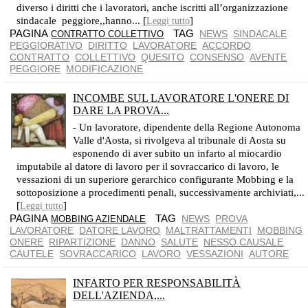
diverso i diritti che i lavoratori, anche iscritti all’organizzazione
sindacale peggiore,,hanno... [
]
Leggi tutto
PAGINA
TAG
NEWS
SINDACALE
CONTRATTO COLLETTIVO
PEGGIORATIVO
DIRITTO
LAVORATORE
ACCORDO
CONTRATTO
COLLETTIVO
QUESITO
CONSENSO
AVENTE
PEGGIORE
MODIFICAZIONE
INCOMBE SUL LAVORATORE L'ONERE DI
DARE LA PROVA...
CASSAZIONE SENTENZA 8804/2014
- Un lavoratore, dipendente della Regione Autonoma
Valle d'Aosta, si rivolgeva al tribunale di Aosta su
esponendo di aver subito un infarto al miocardio
imputabile al datore di lavoro per il sovraccarico di lavoro, le
vessazioni di un superiore gerarchico configurante Mobbing e la
sottoposizione a procedimenti penali, successivamente archiviati,...
[
]
Leggi tutto
PAGINA
TAG
NEWS
PROVA
MOBBING AZIENDALE
LAVORATORE
DATORE LAVORO
MALTRATTAMENTI
MOBBING
ONERE
RIPARTIZIONE
DANNO
SALUTE
NESSO CAUSALE
CAUTELE
SOVRACCARICO
LAVORO
VESSAZIONI
AUTORE
INFARTO PER RESPONSABILITÀ
DELL'AZIENDA,...
ONERE PROBATORIO INTERAMENTE A CARICO DELL'AZIENDA