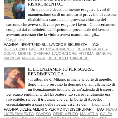
RISARCIMENTO...
- Un operaio è deceduto mentre eseguiva lavori di
manutenzione su di un autocarro provvisto di cassone
ribaltabile, a causa dell'improvvisa chiusura del
cassone, che aveva sollevato per eseguire i lavori. Gli accertamenti
compiuti dai carabinieri, dall'Ispettorato provinciale del lavoro
avevano accertato che la vittima aveva manomesso gli...
[
]
Leggi tutto
PAGINA
TAG
INFORTUNIO SUL LAVORO E SICUREZZA
INFORTUNIO
LAVORO
RISARCIMENTO
RESPONSABILITÀ
COLPA
MORTE
OPERAIO
LAVORATORE
VITTIMA
BIANCHE
IMPRESA
MACCHINARI
DECEDUTO
CANTIERE
IL LICENZIAMENTO PER SCARSO
RENDIMENTO DA...
- Il tribunale di Milano, prima, e la corte di appello,
dopo, hanno respinto la domanda di annullamento di
un licenziamento intimato da un’azienda di trasporti
per scarso rendimento del lavoratore. Lo scarso rendimento era
rinvenibile, sia per il tribunale che per la Corte di Appello,
essenzialmente a causa delle ripetute assenze del... [
]
Leggi tutto
PAGINA
TAG
NEWS
LICENZIAMENTO PER MOTIVI DISCIPLINARI
LICENZIAMENTO
SCARSO
RENDIMENTO
MALATTIA
COLPA