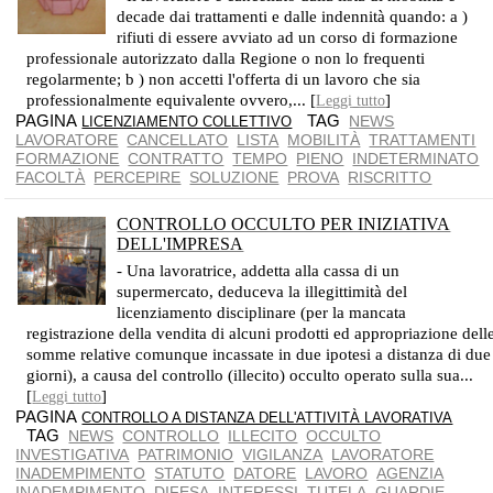
decade dai trattamenti e dalle indennità quando: a )
rifiuti di essere avviato ad un corso di formazione
professionale autorizzato dalla Regione o non lo frequenti
regolarmente; b ) non accetti l'offerta di un lavoro che sia
professionalmente equivalente ovvero,... [
]
Leggi tutto
PAGINA
TAG
NEWS
LICENZIAMENTO COLLETTIVO
LAVORATORE
CANCELLATO
LISTA
MOBILITÀ
TRATTAMENTI
FORMAZIONE
CONTRATTO
TEMPO
PIENO
INDETERMINATO
FACOLTÀ
PERCEPIRE
SOLUZIONE
PROVA
RISCRITTO
CONTROLLO OCCULTO PER INIZIATIVA
DELL'IMPRESA
PIENA LEGITTIMITÀ PER LE RAGIONI DIFENSIVE DEL PATRIMONIO AZIENDALE
- Una lavoratrice, addetta alla cassa di un
supermercato, deduceva la illegittimità del
licenziamento disciplinare (per la mancata
registrazione della vendita di alcuni prodotti ed appropriazione dell
somme relative comunque incassate in due ipotesi a distanza di due
giorni), a causa del controllo (illecito) occulto operato sulla sua...
[
]
Leggi tutto
PAGINA
CONTROLLO A DISTANZA DELL'ATTIVITÀ LAVORATIVA
TAG
NEWS
CONTROLLO
ILLECITO
OCCULTO
INVESTIGATIVA
PATRIMONIO
VIGILANZA
LAVORATORE
INADEMPIMENTO
STATUTO
DATORE
LAVORO
AGENZIA
INADEMPIMENTO
DIFESA
INTERESSI
TUTELA
GUARDIE