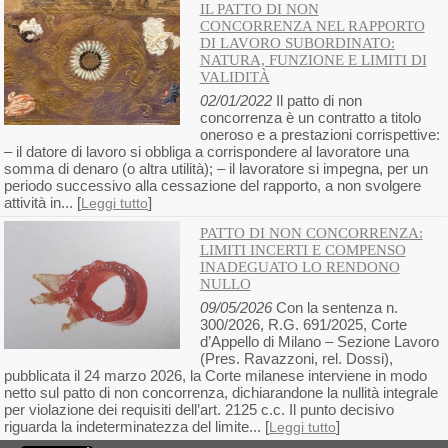
IL PATTO DI NON
CONCORRENZA NEL RAPPORTO
DI LAVORO SUBORDINATO:
NATURA, FUNZIONE E LIMITI DI
VALIDITÀ
02/01/2022
Il patto di non
concorrenza è un contratto a titolo
oneroso e a prestazioni corrispettive:
– il datore di lavoro si obbliga a corrispondere al lavoratore una
somma di denaro (o altra utilità); – il lavoratore si impegna, per un
periodo successivo alla cessazione del rapporto, a non svolgere
attività in... [
]
Leggi tutto
PATTO DI NON CONCORRENZA:
LIMITI INCERTI E COMPENSO
INADEGUATO LO RENDONO
NULLO
09/05/2026
Con la sentenza n.
300/2026, R.G. 691/2025, Corte
d’Appello di Milano – Sezione Lavoro
(Pres. Ravazzoni, rel. Dossi),
pubblicata il 24 marzo 2026, la Corte milanese interviene in modo
netto sul patto di non concorrenza, dichiarandone la nullità integrale
per violazione dei requisiti dell’art. 2125 c.c. Il punto decisivo
riguarda la indeterminatezza del limite... [
]
Leggi tutto