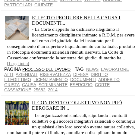
PARTICOLARI
GIURATE
E’ LECITO PRODURRE NELLA CAUSA I
DOCUMENTI...
- La Corte d'appello ha dichiarato illegittimo il
licenziamento disciplinare intimato a R.D.M. per avere
nel corso del giudizio da lei instaurato per il
conseguimento d'un superiore inquadramento contrattuale, prodott
in fotocopia documenti aziendali ritenuti riservati. La Corte di
Cassazione confermando la sentenza dei giudici di merito ha...
[
]
Leggi tutto
PAGINA
TAG
NEWS
LAVORATORE
PROCESSO DEL LAVORO
ATTI
AZIENDALI
RISERVATEZZA
DIFESA
DIRITTO
ILLEGITTIMO
LICENZIAMENTO
DOCUMENTI
ADDEBITO
GIUSTA
CAUSA
SCRIMINANTE
ESERCIZIO
CORTE
CASSAZIONE
25682
2014
IL CONTRATTO COLLETTIVO NON PUÒ
DEROGARE IN...
LE ORGANIZZAZIONI SINDACALI NON HANNO IL POTERE DI COMPRIMERE QUESTI DIRITTI
- Le organizzazioni sindacali, stipulando i contratti
collettivi o gli accordi integrativi aziendali o comunqu
un qualsiasi altro loro accordo avente natura collettiva
non hanno il potere di limitare, annullare o disciplinare in modo