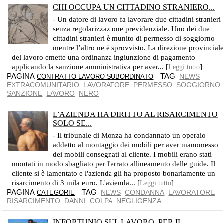
CHI OCCUPA UN CITTADINO STRANIERO...
QUEL DATORE DI LAVORO DEVE SUBIRE ENTRAMBE LE SANZIONI
- Un datore di lavoro fa lavorare due cittadini stranieri
senza regolarizzazione previdenziale. Uno dei due
cittadini stranieri è munito di permesso di soggiorno
mentre l’altro ne è sprovvisto. La direzione provincial
del lavoro emette una ordinanza ingiunzione di pagamento
applicando la sanzione amministrativa per aver... [
]
Leggi tutto
PAGINA
TAG
NEWS
CONTRATTO LAVORO SUBORDINATO
EXTRACOMUNITARIO
LAVORATORE
PERMESSO
SOGGIORNO
SANZIONE
LAVORO
NERO
L'AZIENDA HA DIRITTO AL RISARCIMENTO
SOLO SE...
LO DICE IL PRESIDENTE DELLA CORTE DI APPELLO DI MILANO
- Il tribunale di Monza ha condannato un operaio
addetto al montaggio dei mobili per aver manomesso
dei mobili consegnati al cliente. I mobili erano stati
montati in modo sbagliato per l'errato allineamento delle guide. Il
cliente si è lamentato e l'azienda gli ha proposto bonariamente un
risarcimento di 3 mila euro. L'azienda... [
]
Leggi tutto
PAGINA
TAG
NEWS
CONDANNA
LAVORATORE
CATEGORIE
RISARCIMENTO
DANNI
COLPA
NEGLIGENZA
INFORTUNIO SUL LAVORO, PER IL