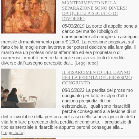
MANTENIMENTO NELLA
SEPARAZIONE SONO DIVERSI
DA QUELLI A SEGUITO DI
DIVORZIO
05/03/2019
La corte di appello pone a
carico del marito l'obbligo di
corrispondere alla moglie un assegno
mensile di mantenimento pari a € 2000. La decisione poggiava sul
fatto che la moglie non lavorava per potersi dedicare alla famiglia, il
marito era un professionista affermato ed era proprietario di
numerosi immobili mentre la moglie non aveva fonti di reddito
diverse dall'assegno percepito dal... [
]
Leggi tutto
IL RISARCIMENTO DEL DANNO
PER LA PERDITA DEL PROSSIMO
CONGIUNTO
08/10/2022
La perdita del prossimo
congiunto per fatto e colpa d’altri
cagiona pregiudizi di tipo
esistenziale, i quali sono risarcibili
perché conseguenti alla lesione di un
diritto inviolabile della persona: nel caso dello sconvolgimento della
vita familiare provocato dalla perdita di congiunto, il pregiudizio di
tipo esistenziale è risarcibile appunto perché consegue alla...
[
]
Leggi tutto