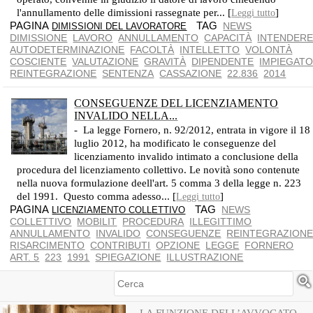
l'annullamento delle dimissioni rassegnate per... [
]
Leggi tutto
PAGINA
TAG
NEWS
DIMISSIONI DEL LAVORATORE
DIMISSIONE
LAVORO
ANNULLAMENTO
CAPACITÀ
INTENDER
AUTODETERMINAZIONE
FACOLTÀ
INTELLETTO
VOLONTÀ
COSCIENTE
VALUTAZIONE
GRAVITÀ
DIPENDENTE
IMPIEGAT
REINTEGRAZIONE
SENTENZA
CASSAZIONE
22.836
2014
CONSEGUENZE DEL LICENZIAMENTO
INVALIDO NELLA...
- La legge Fornero, n. 92/2012, entrata in vigore il 18
luglio 2012, ha modificato le conseguenze del
licenziamento invalido intimato a conclusione della
procedura del licenziamento collettivo. Le novità sono contenute
nella nuova formulazione deell'art. 5 comma 3 della legge n. 223
del 1991. Questo comma adesso... [
]
Leggi tutto
PAGINA
TAG
NEWS
LICENZIAMENTO COLLETTIVO
COLLETTIVO
MOBILIT
PROCEDURA
ILLEGITTIMO
ANNULLAMENTO
INVALIDO
CONSEGUENZE
REINTEGRAZION
RISARCIMENTO
CONTRIBUTI
OPZIONE
LEGGE
FORNERO
ART. 5
223
1991
SPIEGAZIONE
ILLUSTRAZIONE
Cerca