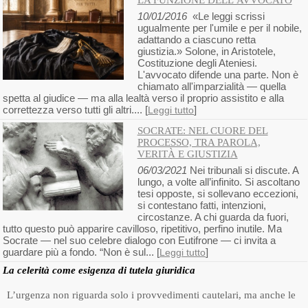
LA FUNZIONE DELL’AVVOCATO
10/01/2016
«Le leggi scrissi
ugualmente per l'umile e per il nobile,
adattando a ciascuno retta
giustizia.» Solone, in Aristotele,
Costituzione degli Ateniesi.
L'avvocato difende una parte. Non è
chiamato all'imparzialità — quella
spetta al giudice — ma alla lealtà verso il proprio assistito e alla
correttezza verso tutti gli altri.... [
]
Leggi tutto
SOCRATE: NEL CUORE DEL
PROCESSO, TRA PAROLA,
VERITÀ E GIUSTIZIA
06/03/2021
Nei tribunali si discute. A
lungo, a volte all’infinito. Si ascoltano
tesi opposte, si sollevano eccezioni,
si contestano fatti, intenzioni,
circostanze. A chi guarda da fuori,
tutto questo può apparire cavilloso, ripetitivo, perfino inutile. Ma
Socrate — nel suo celebre dialogo con Eutifrone — ci invita a
guardare più a fondo. “Non è sul... [
]
Leggi tutto
La celerità come esigenza di tutela giuridica
L’urgenza non riguarda solo i provvedimenti cautelari, ma anche le