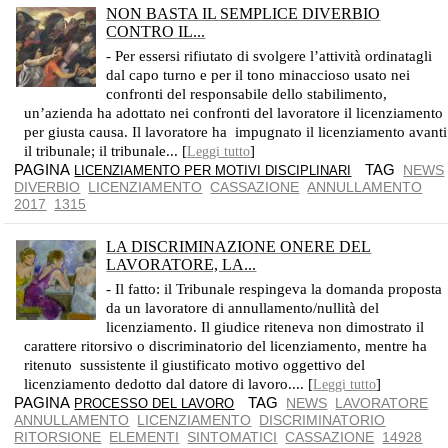
NON BASTA IL SEMPLICE DIVERBIO
CONTRO IL...
CASSAZIONE SENTENZA N. 1315/17
- Per essersi rifiutato di svolgere l’attività ordinatagli
dal capo turno e per il tono minaccioso usato nei
confronti del responsabile dello stabilimento,
un’azienda ha adottato nei confronti del lavoratore il licenziamento
per giusta causa. Il lavoratore ha impugnato il licenziamento avanti
il tribunale; il tribunale... [
]
Leggi tutto
PAGINA
TAG
NEWS
LICENZIAMENTO PER MOTIVI DISCIPLINARI
DIVERBIO
LICENZIAMENTO
CASSAZIONE
ANNULLAMENTO
2017
1315
LA DISCRIMINAZIONE ONERE DEL
LAVORATORE, LA...
CASSAZIONE 2015, N. 14928
- Il fatto: il Tribunale respingeva la domanda proposta
da un lavoratore di annullamento/nullità del
licenziamento. Il giudice riteneva non dimostrato il
carattere ritorsivo o discriminatorio del licenziamento, mentre ha
ritenuto sussistente il giustificato motivo oggettivo del
licenziamento dedotto dal datore di lavoro.... [
]
Leggi tutto
PAGINA
TAG
NEWS
LAVORATORE
PROCESSO DEL LAVORO
ANNULLAMENTO
LICENZIAMENTO
DISCRIMINATORIO
RITORSIONE
ELEMENTI
SINTOMATICI
CASSAZIONE
14928