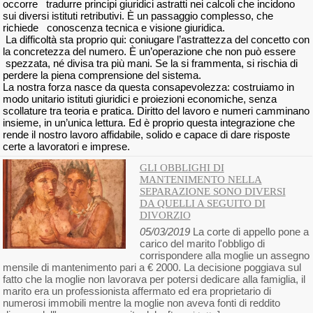
occorre tradurre principi giuridici astratti nei calcoli che incidono
sui diversi istituti retributivi. È un passaggio complesso, che
richiede conoscenza tecnica e visione giuridica.
La difficoltà sta proprio qui: coniugare l’astrattezza del concetto con
la concretezza del numero. È un’operazione che non può essere
spezzata, né divisa tra più mani. Se la si frammenta, si rischia di
perdere la piena comprensione del sistema.
La nostra forza nasce da questa consapevolezza: costruiamo in
modo unitario istituti giuridici e proiezioni economiche, senza
scollature tra teoria e pratica. Diritto del lavoro e numeri camminano
insieme, in un’unica lettura. Ed è proprio questa integrazione che
rende il nostro lavoro affidabile, solido e capace di dare risposte
certe a lavoratori e imprese.
GLI OBBLIGHI DI
MANTENIMENTO NELLA
SEPARAZIONE SONO DIVERSI
DA QUELLI A SEGUITO DI
DIVORZIO
05/03/2019
La corte di appello pone a
carico del marito l'obbligo di
corrispondere alla moglie un assegno
mensile di mantenimento pari a € 2000. La decisione poggiava sul
fatto che la moglie non lavorava per potersi dedicare alla famiglia, il
marito era un professionista affermato ed era proprietario di
numerosi immobili mentre la moglie non aveva fonti di reddito