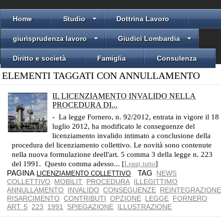
Home
Studio
Dottrina Lavoro
giurisprudenza lavoro
Giudici Lombardia
Diritto e società
Famiglia
Consulenza
ELEMENTI TAGGATI CON ANNULLAMENTO
IL LICENZIAMENTO INVALIDO NELLA
PROCEDURA DI...
LA DISCIPLINA DELLA LEGGE FORNERO DEL 2012
- La legge Fornero, n. 92/2012, entrata in vigore il 18
luglio 2012, ha modificato le conseguenze del
licenziamento invalido intimato a conclusione della
procedura del licenziamento collettivo. Le novità sono contenute
nella nuova formulazione deell'art. 5 comma 3 della legge n. 223
del 1991. Questo comma adesso... [
]
Leggi tutto
PAGINA
TAG
NEWS
LICENZIAMENTO COLLETTIVO
COLLETTIVO
MOBILIT
PROCEDURA
ILLEGITTIMO
ANNULLAMENTO
INVALIDO
CONSEGUENZE
REINTEGRAZION
RISARCIMENTO
CONTRIBUTI
OPZIONE
LEGGE
FORNERO
ART. 5
223
1991
SPIEGAZIONE
ILLUSTRAZIONE