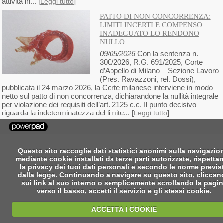
attività in... [
]
Leggi tutto
PATTO DI NON CONCORRENZA:
LIMITI INCERTI E COMPENSO
INADEGUATO LO RENDONO
NULLO
09/05/2026
Con la sentenza n.
300/2026, R.G. 691/2025, Corte
d’Appello di Milano – Sezione Lavoro
(Pres. Ravazzoni, rel. Dossi),
pubblicata il 24 marzo 2026, la Corte milanese interviene in modo
netto sul patto di non concorrenza, dichiarandone la nullità integrale
per violazione dei requisiti dell’art. 2125 c.c. Il punto decisivo
riguarda la indeterminatezza del limite... [
]
Leggi tutto
Questo sito raccoglie dati statistici anonimi sulla navigazio
mediante cookie installati da terze parti autorizzate, rispetta
la privacy dei tuoi dati personali e secondo le norme previs
dalla legge. Continuando a navigare su questo sito, clicca
sui link al suo interno o semplicemente scrollando la pagi
verso il basso, accetti il servizio e gli stessi cookie.
ACCETTA I COOKIE