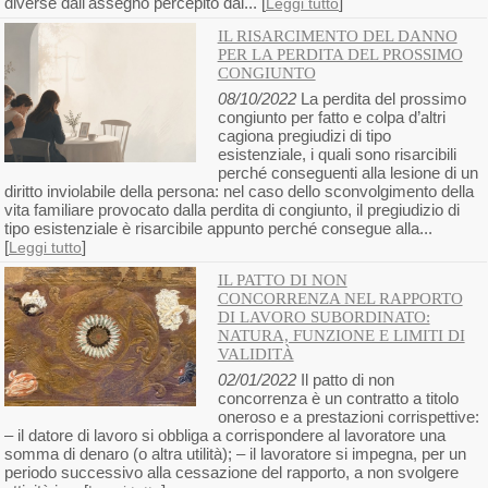
diverse dall'assegno percepito dal... [
]
Leggi tutto
IL RISARCIMENTO DEL DANNO
PER LA PERDITA DEL PROSSIMO
CONGIUNTO
08/10/2022
La perdita del prossimo
congiunto per fatto e colpa d’altri
cagiona pregiudizi di tipo
esistenziale, i quali sono risarcibili
perché conseguenti alla lesione di un
diritto inviolabile della persona: nel caso dello sconvolgimento della
vita familiare provocato dalla perdita di congiunto, il pregiudizio di
tipo esistenziale è risarcibile appunto perché consegue alla...
[
]
Leggi tutto
IL PATTO DI NON
CONCORRENZA NEL RAPPORTO
DI LAVORO SUBORDINATO:
NATURA, FUNZIONE E LIMITI DI
VALIDITÀ
02/01/2022
Il patto di non
concorrenza è un contratto a titolo
oneroso e a prestazioni corrispettive:
– il datore di lavoro si obbliga a corrispondere al lavoratore una
somma di denaro (o altra utilità); – il lavoratore si impegna, per un
periodo successivo alla cessazione del rapporto, a non svolgere