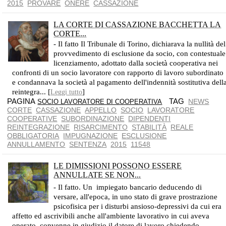
2015
PROVARE
ONERE
CASSAZIONE
LA CORTE DI CASSAZIONE BACCHETTA LA
CORTE...
- Il fatto Il Tribunale di Torino, dichiarava la nullità del
provvedimento di esclusione da socio, con contestuale
licenziamento, adottato dalla società cooperativa nei
confronti di un socio lavoratore con rapporto di lavoro subordinato
e condannava la società al pagamento dell'indennità sostitutiva dell
reintegra... [
]
Leggi tutto
PAGINA
TAG
NEWS
SOCIO LAVORATORE DI COOPERATIVA
CORTE
CASSAZIONE
APPELLO
SOCIO
LAVORATORE
COOPERATIVE
SUBORDINAZIONE
DIPENDENTI
REINTEGRAZIONE
RISARCIMENTO
STABILITÀ
REALE
OBBLIGATORIA
IMPUGNAZIONE
ESCLUSIONE
ANNULLAMENTO
SENTENZA
2015
11548
LE DIMISSIONI POSSONO ESSERE
ANNULLATE SE NON...
NON È NECESSARIA LA TOTALE INCAPACITÀ
- Il fatto. Un impiegato bancario deducendo di
versare, all'epoca, in uno stato di grave prostrazione
psicofisica per i disturbi ansioso-depressivi da cui era
affetto ed ascrivibili anche all'ambiente lavorativo in cui aveva
operato, convenne in giudizio il datore di lavoro chiedendo