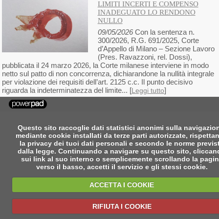
LIMITI INCERTI E COMPENSO
INADEGUATO LO RENDONO
NULLO
09/05/2026
Con la sentenza n.
300/2026, R.G. 691/2025, Corte
d’Appello di Milano – Sezione Lavoro
(Pres. Ravazzoni, rel. Dossi),
pubblicata il 24 marzo 2026, la Corte milanese interviene in modo
netto sul patto di non concorrenza, dichiarandone la nullità integrale
per violazione dei requisiti dell’art. 2125 c.c. Il punto decisivo
riguarda la indeterminatezza del limite... [
]
Leggi tutto
Questo sito raccoglie dati statistici anonimi sulla navigazio
mediante cookie installati da terze parti autorizzate, rispetta
la privacy dei tuoi dati personali e secondo le norme previs
dalla legge. Continuando a navigare su questo sito, clicca
sui link al suo interno o semplicemente scrollando la pagi
verso il basso, accetti il servizio e gli stessi cookie.
ACCETTA I COOKIE
RIFIUTA I COOKIE