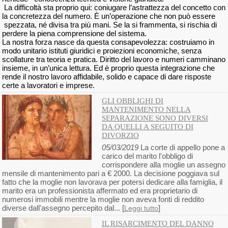
La difficoltà sta proprio qui: coniugare l’astrattezza del concetto con
la concretezza del numero. È un’operazione che non può essere
spezzata, né divisa tra più mani. Se la si frammenta, si rischia di
perdere la piena comprensione del sistema.
La nostra forza nasce da questa consapevolezza: costruiamo in
modo unitario istituti giuridici e proiezioni economiche, senza
scollature tra teoria e pratica. Diritto del lavoro e numeri camminano
insieme, in un’unica lettura. Ed è proprio questa integrazione che
rende il nostro lavoro affidabile, solido e capace di dare risposte
certe a lavoratori e imprese.
GLI OBBLIGHI DI
MANTENIMENTO NELLA
SEPARAZIONE SONO DIVERSI
DA QUELLI A SEGUITO DI
DIVORZIO
05/03/2019
La corte di appello pone a
carico del marito l'obbligo di
corrispondere alla moglie un assegno
mensile di mantenimento pari a € 2000. La decisione poggiava sul
fatto che la moglie non lavorava per potersi dedicare alla famiglia, il
marito era un professionista affermato ed era proprietario di
numerosi immobili mentre la moglie non aveva fonti di reddito
diverse dall'assegno percepito dal... [
]
Leggi tutto
IL RISARCIMENTO DEL DANNO