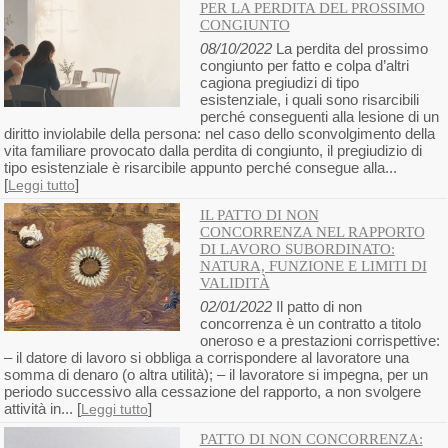
PER LA PERDITA DEL PROSSIMO
CONGIUNTO
08/10/2022
La perdita del prossimo
congiunto per fatto e colpa d’altri
cagiona pregiudizi di tipo
esistenziale, i quali sono risarcibili
perché conseguenti alla lesione di un
diritto inviolabile della persona: nel caso dello sconvolgimento della
vita familiare provocato dalla perdita di congiunto, il pregiudizio di
tipo esistenziale è risarcibile appunto perché consegue alla...
[
]
Leggi tutto
IL PATTO DI NON
CONCORRENZA NEL RAPPORTO
DI LAVORO SUBORDINATO:
NATURA, FUNZIONE E LIMITI DI
VALIDITÀ
02/01/2022
Il patto di non
concorrenza è un contratto a titolo
oneroso e a prestazioni corrispettive:
– il datore di lavoro si obbliga a corrispondere al lavoratore una
somma di denaro (o altra utilità); – il lavoratore si impegna, per un
periodo successivo alla cessazione del rapporto, a non svolgere
attività in... [
]
Leggi tutto
PATTO DI NON CONCORRENZA: