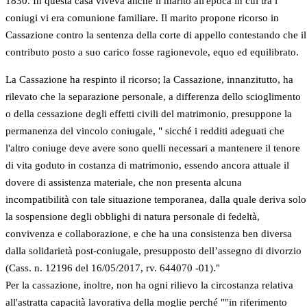
1830. In questa casa viveva anche il marito all'epoca in cui tra i
coniugi vi era comunione familiare. Il marito propone ricorso in
Cassazione contro la sentenza della corte di appello contestando che il
contributo posto a suo carico fosse ragionevole, equo ed equilibrato.
La Cassazione ha respinto il ricorso; la Cassazione, innanzitutto, ha
rilevato che la separazione personale, a differenza dello scioglimento
o della cessazione degli effetti civili del matrimonio, presuppone la
permanenza del vincolo coniugale, " sicché i redditi adeguati che
l'altro coniuge deve avere sono quelli necessari a mantenere il tenore
di vita goduto in costanza di matrimonio, essendo ancora attuale il
dovere di assistenza materiale, che non presenta alcuna
incompatibilità con tale situazione temporanea, dalla quale deriva solo
la sospensione degli obblighi di natura personale di fedeltà,
convivenza e collaborazione, e che ha una consistenza ben diversa
dalla solidarietà post-coniugale, presupposto dell’assegno di divorzio
(Cass. n. 12196 del 16/05/2017, rv. 644070 -01)."
Per la cassazione, inoltre, non ha ogni rilievo la circostanza relativa
all'astratta capacità lavorativa della moglie perché ""in riferimento