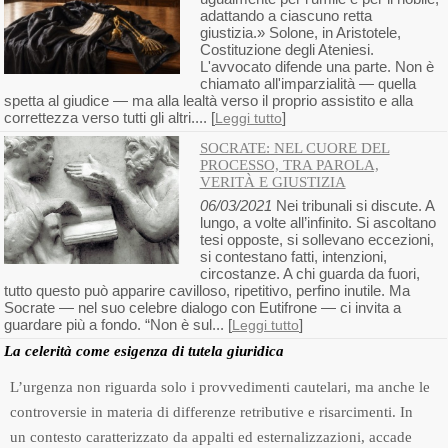
adattando a ciascuno retta
giustizia.» Solone, in Aristotele,
Costituzione degli Ateniesi.
L'avvocato difende una parte. Non è
chiamato all'imparzialità — quella
spetta al giudice — ma alla lealtà verso il proprio assistito e alla
correttezza verso tutti gli altri.... [
]
Leggi tutto
SOCRATE: NEL CUORE DEL
PROCESSO, TRA PAROLA,
VERITÀ E GIUSTIZIA
06/03/2021
Nei tribunali si discute. A
lungo, a volte all’infinito. Si ascoltano
tesi opposte, si sollevano eccezioni,
si contestano fatti, intenzioni,
circostanze. A chi guarda da fuori,
tutto questo può apparire cavilloso, ripetitivo, perfino inutile. Ma
Socrate — nel suo celebre dialogo con Eutifrone — ci invita a
guardare più a fondo. “Non è sul... [
]
Leggi tutto
La celerità come esigenza di tutela giuridica
L’urgenza non riguarda solo i provvedimenti cautelari, ma anche le
controversie in materia di differenze retributive e risarcimenti. In
un contesto caratterizzato da appalti ed esternalizzazioni, accade