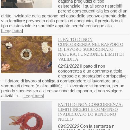
cagiona pregiudizi di tipo
esistenziale, i quali sono risarcibili
perché conseguenti alla lesione di un
diritto inviolabile della persona: nel caso dello sconvolgimento della
vita familiare provocato dalla perdita di congiunto, il pregiudizio di
tipo esistenziale è risarcibile appunto perché consegue alla...
[
]
Leggi tutto
IL PATTO DI NON
CONCORRENZA NEL RAPPORTO
DI LAVORO SUBORDINATO:
NATURA, FUNZIONE E LIMITI DI
VALIDITÀ
02/01/2022
Il patto di non
concorrenza è un contratto a titolo
oneroso e a prestazioni corrispettive:
– il datore di lavoro si obbliga a corrispondere al lavoratore una
somma di denaro (o altra utilità); – il lavoratore si impegna, per un
periodo successivo alla cessazione del rapporto, a non svolgere
attività in... [
]
Leggi tutto
PATTO DI NON CONCORRENZA:
LIMITI INCERTI E COMPENSO
INADEGUATO LO RENDONO
NULLO
09/05/2026
Con la sentenza n.