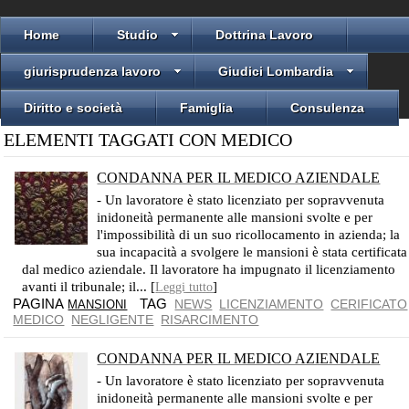
Home
Studio
Dottrina Lavoro
giurisprudenza lavoro
Giudici Lombardia
Diritto e società
Famiglia
Consulenza
ELEMENTI TAGGATI CON MEDICO
CONDANNA PER IL MEDICO AZIENDALE
NON ACCERTÒ CON DILIGENZA L’IDONEITÀ ALLE MANSIONI
- Un lavoratore è stato licenziato per sopravvenuta
inidoneità permanente alle mansioni svolte e per
l'impossibilità di un suo ricollocamento in azienda; la
sua incapacità a svolgere le mansioni è stata certificata
dal medico aziendale. Il lavoratore ha impugnato il licenziamento
avanti il tribunale; il... [
]
Leggi tutto
PAGINA
TAG
NEWS
LICENZIAMENTO
CERIFICATO
MANSIONI
MEDICO
NEGLIGENTE
RISARCIMENTO
CONDANNA PER IL MEDICO AZIENDALE
HA DICHIARATO CON NEGLIGENZA L'INIDONEITÀ ALLO SVOLGIMENTO DELLE MANSIONI
- Un lavoratore è stato licenziato per sopravvenuta
inidoneità permanente alle mansioni svolte e per