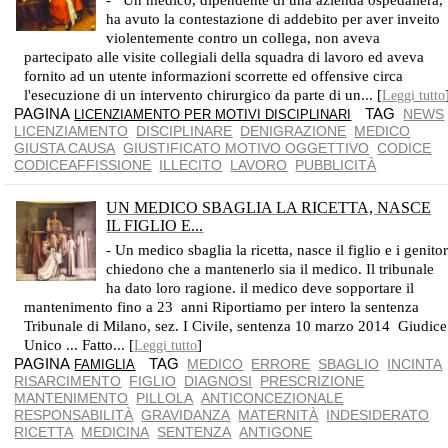
- Un medico, dipendente di una azienda ospedaliera,
ha avuto la contestazione di addebito per aver inveito
violentemente contro un collega, non aveva
partecipato alle visite collegiali della squadra di lavoro ed aveva
fornito ad un utente informazioni scorrette ed offensive circa
l'esecuzione di un intervento chirurgico da parte di un... [
Leggi tutto
PAGINA
TAG
NEWS
LICENZIAMENTO PER MOTIVI DISCIPLINARI
LICENZIAMENTO
DISCIPLINARE
DENIGRAZIONE
MEDICO
GIUSTA CAUSA
GIUSTIFICATO MOTIVO OGGETTIVO
CODICE
CODICEAFFISSIONE
ILLECITO
LAVORO
PUBBLICITÀ
UN MEDICO SBAGLIA LA RICETTA, NASCE
IL FIGLIO E...
NELLA FOTO: SIENA, IL GIUDIZIO DI SALOMONE, GUIDO CADORIN
- Un medico sbaglia la ricetta, nasce il figlio e i genitor
chiedono che a mantenerlo sia il medico. Il tribunale
ha dato loro ragione. il medico deve sopportare il
mantenimento fino a 23 anni Riportiamo per intero la sentenza
Tribunale di Milano, sez. I Civile, sentenza 10 marzo 2014 Giudice
Unico ... Fatto... [
]
Leggi tutto
PAGINA
TAG
MEDICO
ERRORE
SBAGLIO
INCINTA
FAMIGLIA
RISARCIMENTO
FIGLIO
DIAGNOSI
PRESCRIZIONE
MANTENIMENTO
PILLOLA
ANTICONCEZIONALE
RESPONSABILITÀ
GRAVIDANZA
MATERNITÀ
INDESIDERATO
RICETTA
MEDICINA
SENTENZA
ANTIGONE