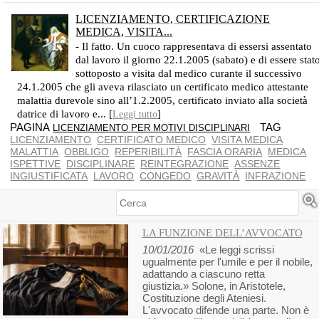
LICENZIAMENTO, CERTIFICAZIONE
MEDICA, VISITA...
- Il fatto. Un cuoco rappresentava di essersi assentato
dal lavoro il giorno 22.1.2005 (sabato) e di essere stat
sottoposto a visita dal medico curante il successivo
24.1.2005 che gli aveva rilasciato un certificato medico attestante
malattia durevole sino all’1.2.2005, certificato inviato alla società
datrice di lavoro e... [
]
Leggi tutto
PAGINA
TAG
LICENZIAMENTO PER MOTIVI DISCIPLINARI
LICENZIAMENTO
CERTIFICATO MEDICO
VISITA MEDICA
MALATTIA
OBBLIGO
REPERIBILITÀ
FASCIA ORARIA
MEDICA
ISPETTIVE
DISCIPLINARE
REINTEGRAZIONE
ASSENZE
INGIUSTIFICATA
LAVORO
CONGEDO
GRAVITÀ
INFRAZIONE
Cerca
LA FUNZIONE DELL’AVVOCATO
10/01/2016
«Le leggi scrissi
ugualmente per l'umile e per il nobile,
adattando a ciascuno retta
giustizia.» Solone, in Aristotele,
Costituzione degli Ateniesi.
L'avvocato difende una parte. Non è