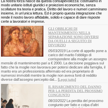
La nostra forza nasce da questa consapevolezza: costruiamo in
modo unitario istituti giuridici e proiezioni economiche, senza
scollature tra teoria e pratica. Diritto del lavoro e numeri camminano
insieme, in un’unica lettura. Ed è proprio questa integrazione che
rende il nostro lavoro affidabile, solido e capace di dare risposte
certe a lavoratori e imprese.
GLI OBBLIGHI DI
MANTENIMENTO NELLA
SEPARAZIONE SONO DIVERSI
DA QUELLI A SEGUITO DI
DIVORZIO
05/03/2019
La corte di appello pone a
carico del marito l'obbligo di
corrispondere alla moglie un assegno
mensile di mantenimento pari a € 2000. La decisione poggiava sul
fatto che la moglie non lavorava per potersi dedicare alla famiglia, il
marito era un professionista affermato ed era proprietario di
numerosi immobili mentre la moglie non aveva fonti di reddito
diverse dall'assegno percepito dal... [
]
Leggi tutto
IL RISARCIMENTO DEL DANNO
PER LA PERDITA DEL PROSSIMO
CONGIUNTO
08/10/2022
La perdita del prossimo
congiunto per fatto e colpa d’altri