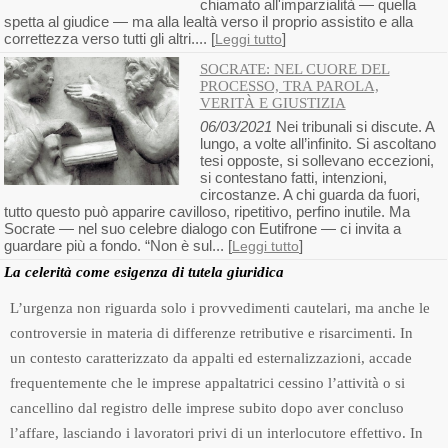
chiamato all'imparzialità — quella
spetta al giudice — ma alla lealtà verso il proprio assistito e alla
correttezza verso tutti gli altri.... [
]
Leggi tutto
SOCRATE: NEL CUORE DEL
PROCESSO, TRA PAROLA,
VERITÀ E GIUSTIZIA
06/03/2021
Nei tribunali si discute. A
lungo, a volte all’infinito. Si ascoltano
tesi opposte, si sollevano eccezioni,
si contestano fatti, intenzioni,
circostanze. A chi guarda da fuori,
tutto questo può apparire cavilloso, ripetitivo, perfino inutile. Ma
Socrate — nel suo celebre dialogo con Eutifrone — ci invita a
guardare più a fondo. “Non è sul... [
]
Leggi tutto
La celerità come esigenza di tutela giuridica
L’urgenza non riguarda solo i provvedimenti cautelari, ma anche le
controversie in materia di differenze retributive e risarcimenti. In
un contesto caratterizzato da appalti ed esternalizzazioni, accade
frequentemente che le imprese appaltatrici cessino l’attività o si
cancellino dal registro delle imprese subito dopo aver concluso
l’affare, lasciando i lavoratori privi di un interlocutore effettivo. In