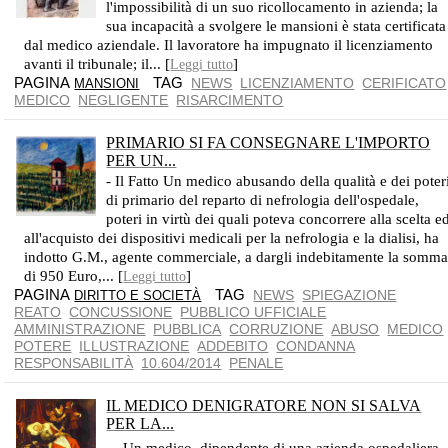
l'impossibilità di un suo ricollocamento in azienda; la
sua incapacità a svolgere le mansioni è stata certificata
dal medico aziendale. Il lavoratore ha impugnato il licenziamento
avanti il tribunale; il... [
]
Leggi tutto
PAGINA
TAG
NEWS
LICENZIAMENTO
CERIFICATO
MANSIONI
MEDICO
NEGLIGENTE
RISARCIMENTO
PRIMARIO SI FA CONSEGNARE L'IMPORTO
PER UN...
- Il Fatto Un medico abusando della qualità e dei poter
di primario del reparto di nefrologia dell'ospedale,
poteri in virtù dei quali poteva concorrere alla scelta e
all'acquisto dei dispositivi medicali per la nefrologia e la dialisi, ha
indotto G.M., agente commerciale, a dargli indebitamente la somm
di 950 Euro,... [
]
Leggi tutto
PAGINA
TAG
NEWS
SPIEGAZIONE
DIRITTO E SOCIETÀ
REATO
CONCUSSIONE
PUBBLICO UFFICIALE
AMMINISTRAZIONE
PUBBLICA
CORRUZIONE
ABUSO
MEDICO
POTERE
ILLUSTRAZIONE
ADDEBITO
CONDANNA
RESPONSABILITÀ
10.604/2014
PENALE
IL MEDICO DENIGRATORE NON SI SALVA
PER LA...
DONNA MALATA E UN MEDICO, JAN STEEN