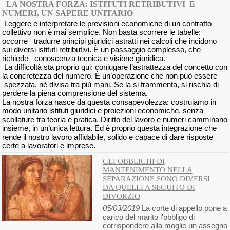
LA NOSTRA FORZA: ISTITUTI RETRIBUTIVI E
NUMERI, UN SAPERE UNITARIO
Leggere e interpretare le previsioni economiche di un contratto
collettivo non è mai semplice. Non basta scorrere le tabelle:
occorre tradurre principi giuridici astratti nei calcoli che incidono
sui diversi istituti retributivi. È un passaggio complesso, che
richiede conoscenza tecnica e visione giuridica.
La difficoltà sta proprio qui: coniugare l’astrattezza del concetto con
la concretezza del numero. È un’operazione che non può essere
spezzata, né divisa tra più mani. Se la si frammenta, si rischia di
perdere la piena comprensione del sistema.
La nostra forza nasce da questa consapevolezza: costruiamo in
modo unitario istituti giuridici e proiezioni economiche, senza
scollature tra teoria e pratica. Diritto del lavoro e numeri camminano
insieme, in un’unica lettura. Ed è proprio questa integrazione che
rende il nostro lavoro affidabile, solido e capace di dare risposte
certe a lavoratori e imprese.
GLI OBBLIGHI DI
MANTENIMENTO NELLA
SEPARAZIONE SONO DIVERSI
DA QUELLI A SEGUITO DI
DIVORZIO
05/03/2019
La corte di appello pone a
carico del marito l'obbligo di
corrispondere alla moglie un assegno