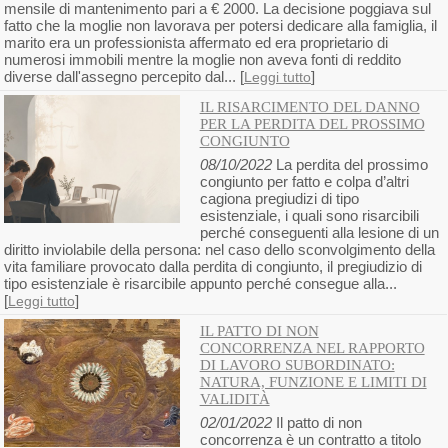
mensile di mantenimento pari a € 2000. La decisione poggiava sul
fatto che la moglie non lavorava per potersi dedicare alla famiglia, il
marito era un professionista affermato ed era proprietario di
numerosi immobili mentre la moglie non aveva fonti di reddito
diverse dall'assegno percepito dal... [
]
Leggi tutto
IL RISARCIMENTO DEL DANNO
PER LA PERDITA DEL PROSSIMO
CONGIUNTO
08/10/2022
La perdita del prossimo
congiunto per fatto e colpa d’altri
cagiona pregiudizi di tipo
esistenziale, i quali sono risarcibili
perché conseguenti alla lesione di un
diritto inviolabile della persona: nel caso dello sconvolgimento della
vita familiare provocato dalla perdita di congiunto, il pregiudizio di
tipo esistenziale è risarcibile appunto perché consegue alla...
[
]
Leggi tutto
IL PATTO DI NON
CONCORRENZA NEL RAPPORTO
DI LAVORO SUBORDINATO:
NATURA, FUNZIONE E LIMITI DI
VALIDITÀ
02/01/2022
Il patto di non
concorrenza è un contratto a titolo