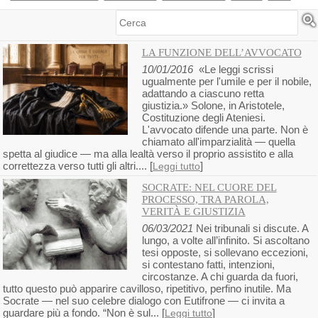
Cerca
LA FUNZIONE DELL’AVVOCATO
10/01/2016
«Le leggi scrissi
ugualmente per l'umile e per il nobile,
adattando a ciascuno retta
giustizia.» Solone, in Aristotele,
Costituzione degli Ateniesi.
L'avvocato difende una parte. Non è
chiamato all'imparzialità — quella
spetta al giudice — ma alla lealtà verso il proprio assistito e alla
correttezza verso tutti gli altri.... [
]
Leggi tutto
SOCRATE: NEL CUORE DEL
PROCESSO, TRA PAROLA,
VERITÀ E GIUSTIZIA
06/03/2021
Nei tribunali si discute. A
lungo, a volte all’infinito. Si ascoltano
tesi opposte, si sollevano eccezioni,
si contestano fatti, intenzioni,
circostanze. A chi guarda da fuori,
tutto questo può apparire cavilloso, ripetitivo, perfino inutile. Ma
Socrate — nel suo celebre dialogo con Eutifrone — ci invita a
guardare più a fondo. “Non è sul... [
]
Leggi tutto