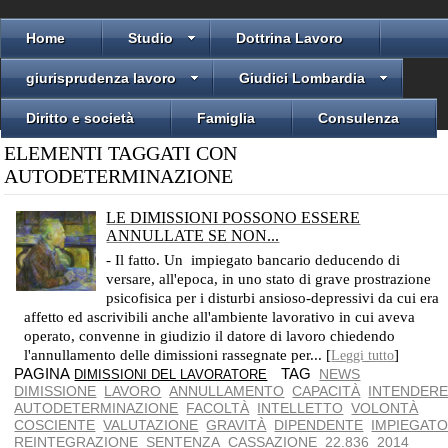
Home
Studio
Dottrina Lavoro
giurisprudenza lavoro
Giudici Lombardia
Diritto e società
Famiglia
Consulenza
ELEMENTI TAGGATI CON
AUTODETERMINAZIONE
LE DIMISSIONI POSSONO ESSERE
ANNULLATE SE NON...
NON È NECESSARIA LA TOTALE INCAPACITÀ
- Il fatto. Un impiegato bancario deducendo di
versare, all'epoca, in uno stato di grave prostrazione
psicofisica per i disturbi ansioso-depressivi da cui era
affetto ed ascrivibili anche all'ambiente lavorativo in cui aveva
operato, convenne in giudizio il datore di lavoro chiedendo
l'annullamento delle dimissioni rassegnate per... [
]
Leggi tutto
PAGINA
TAG
NEWS
DIMISSIONI DEL LAVORATORE
DIMISSIONE
LAVORO
ANNULLAMENTO
CAPACITÀ
INTENDER
AUTODETERMINAZIONE
FACOLTÀ
INTELLETTO
VOLONTÀ
COSCIENTE
VALUTAZIONE
GRAVITÀ
DIPENDENTE
IMPIEGAT
REINTEGRAZIONE
SENTENZA
CASSAZIONE
22.836
2014