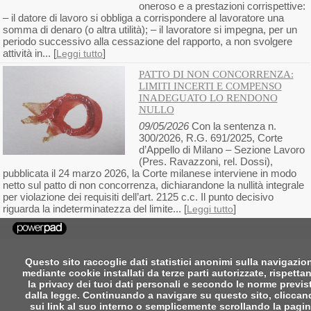
oneroso e a prestazioni corrispettive:
– il datore di lavoro si obbliga a corrispondere al lavoratore una
somma di denaro (o altra utilità); – il lavoratore si impegna, per un
periodo successivo alla cessazione del rapporto, a non svolgere
attività in... [
]
Leggi tutto
PATTO DI NON CONCORRENZA:
LIMITI INCERTI E COMPENSO
INADEGUATO LO RENDONO
NULLO
09/05/2026
Con la sentenza n.
300/2026, R.G. 691/2025, Corte
d’Appello di Milano – Sezione Lavoro
(Pres. Ravazzoni, rel. Dossi),
pubblicata il 24 marzo 2026, la Corte milanese interviene in modo
netto sul patto di non concorrenza, dichiarandone la nullità integrale
per violazione dei requisiti dell’art. 2125 c.c. Il punto decisivo
riguarda la indeterminatezza del limite... [
]
Leggi tutto
Questo sito raccoglie dati statistici anonimi sulla navigazio
mediante cookie installati da terze parti autorizzate, rispetta
la privacy dei tuoi dati personali e secondo le norme previs
dalla legge. Continuando a navigare su questo sito, clicca
sui link al suo interno o semplicemente scrollando la pagi