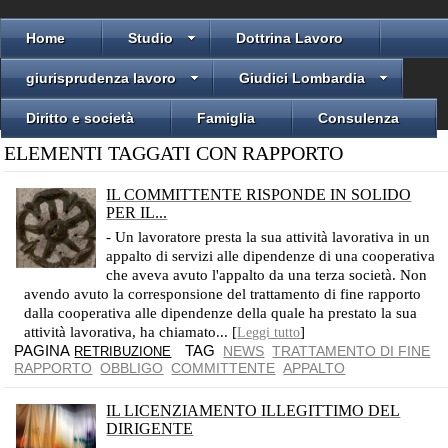
Home
Studio
Dottrina Lavoro
giurisprudenza lavoro
Giudici Lombardia
Diritto e società
Famiglia
Consulenza
ELEMENTI TAGGATI CON RAPPORTO
IL COMMITTENTE RISPONDE IN SOLIDO
PER IL...
QUEST'OBBLIGO SUSSISTE FIN DALL'ENTRATA IN VIGORE DELLA LEGGE N. 276/2003
- Un lavoratore presta la sua attività lavorativa in un
appalto di servizi alle dipendenze di una cooperativa
che aveva avuto l'appalto da una terza società. Non
avendo avuto la corresponsione del trattamento di fine rapporto
dalla cooperativa alle dipendenze della quale ha prestato la sua
attività lavorativa, ha chiamato... [
]
Leggi tutto
PAGINA
TAG
NEWS
TRATTAMENTO DI FINE
RETRIBUZIONE
RAPPORTO
OBBLIGO
COMMITTENTE
APPALTO
IL LICENZIAMENTO ILLEGITTIMO DEL
DIRIGENTE
SENZA DIRITTO ALLA REINTEGRAZIONE NEL POSTO DI LAVORO