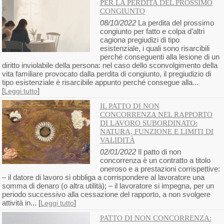
PER LA PERDITA DEL PROSSIMO
CONGIUNTO
08/10/2022
La perdita del prossimo
congiunto per fatto e colpa d’altri
cagiona pregiudizi di tipo
esistenziale, i quali sono risarcibili
perché conseguenti alla lesione di un
diritto inviolabile della persona: nel caso dello sconvolgimento della
vita familiare provocato dalla perdita di congiunto, il pregiudizio di
tipo esistenziale è risarcibile appunto perché consegue alla...
[
]
Leggi tutto
IL PATTO DI NON
CONCORRENZA NEL RAPPORTO
DI LAVORO SUBORDINATO:
NATURA, FUNZIONE E LIMITI DI
VALIDITÀ
02/01/2022
Il patto di non
concorrenza è un contratto a titolo
oneroso e a prestazioni corrispettive:
– il datore di lavoro si obbliga a corrispondere al lavoratore una
somma di denaro (o altra utilità); – il lavoratore si impegna, per un
periodo successivo alla cessazione del rapporto, a non svolgere
attività in... [
]
Leggi tutto
PATTO DI NON CONCORRENZA: