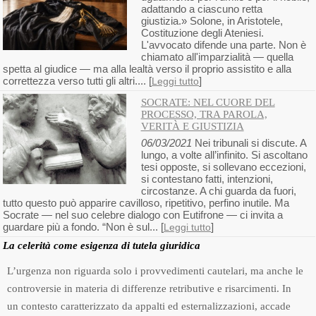
adattando a ciascuno retta
giustizia.» Solone, in Aristotele,
Costituzione degli Ateniesi.
L'avvocato difende una parte. Non è
chiamato all'imparzialità — quella
spetta al giudice — ma alla lealtà verso il proprio assistito e alla
correttezza verso tutti gli altri.... [
]
Leggi tutto
SOCRATE: NEL CUORE DEL
PROCESSO, TRA PAROLA,
VERITÀ E GIUSTIZIA
06/03/2021
Nei tribunali si discute. A
lungo, a volte all’infinito. Si ascoltano
tesi opposte, si sollevano eccezioni,
si contestano fatti, intenzioni,
circostanze. A chi guarda da fuori,
tutto questo può apparire cavilloso, ripetitivo, perfino inutile. Ma
Socrate — nel suo celebre dialogo con Eutifrone — ci invita a
guardare più a fondo. “Non è sul... [
]
Leggi tutto
La celerità come esigenza di tutela giuridica
L’urgenza non riguarda solo i provvedimenti cautelari, ma anche le
controversie in materia di differenze retributive e risarcimenti. In
un contesto caratterizzato da appalti ed esternalizzazioni, accade