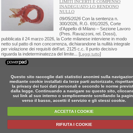
LIMITI INCERTI E COMPENSO
INADEGUATO LO RENDONO
NULLO
09/05/2026
Con la sentenza n.
300/2026, R.G. 691/2025, Corte
d’Appello di Milano – Sezione Lavoro
(Pres. Ravazzoni, rel. Dossi),
pubblicata il 24 marzo 2026, la Corte milanese interviene in modo
netto sul patto di non concorrenza, dichiarandone la nullità integrale
per violazione dei requisiti dell’art. 2125 c.c. Il punto decisivo
riguarda la indeterminatezza del limite... [
]
Leggi tutto
Questo sito raccoglie dati statistici anonimi sulla navigazio
mediante cookie installati da terze parti autorizzate, rispetta
la privacy dei tuoi dati personali e secondo le norme previs
dalla legge. Continuando a navigare su questo sito, clicca
sui link al suo interno o semplicemente scrollando la pagi
verso il basso, accetti il servizio e gli stessi cookie.
ACCETTA I COOKIE
RIFIUTA I COOKIE