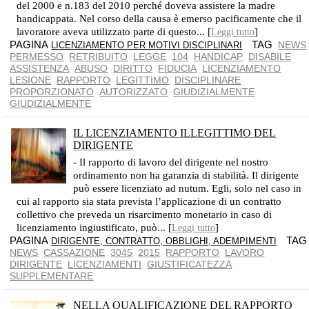
del 2000 e n.183 del 2010 perché doveva assistere la madre
handicappata. Nel corso della causa è emerso pacificamente che il
lavoratore aveva utilizzato parte di questo... [
]
Leggi tutto
PAGINA
TAG
NEWS
LICENZIAMENTO PER MOTIVI DISCIPLINARI
PERMESSO
RETRIBUITO
LEGGE
104
HANDICAP
DISABILE
ASSISTENZA
ABUSO
DIRITTO
FIDUCIA
LICENZIAMENTO
LESIONE
RAPPORTO
LEGITTIMO
DISCIPLINARE
PROPORZIONATO
AUTORIZZATO
GIUDIZIALMENTE
GIUDIZIALMENTE
IL LICENZIAMENTO ILLEGITTIMO DEL
DIRIGENTE
SENZA DIRITTO ALLA REINTEGRAZIONE NEL POSTO DI LAVORO
- Il rapporto di lavoro del dirigente nel nostro
ordinamento non ha garanzia di stabilità. Il dirigente
può essere licenziato ad nutum. Egli, solo nel caso in
cui al rapporto sia stata prevista l’applicazione di un contratto
collettivo che preveda un risarcimento monetario in caso di
licenziamento ingiustificato, può... [
]
Leggi tutto
PAGINA
TA
DIRIGENTE, CONTRATTO, OBBLIGHI, ADEMPIMENTI
NEWS
CASSAZIONE
3045
2015
RAPPORTO
LAVORO
DIRIGENTE
LICENZIAMENTI
GIUSTIFICATEZZA
SUPPLEMENTARE
NELLA QUALIFICAZIONE DEL RAPPORTO