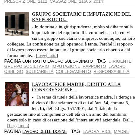
PRESCRIZIONE
2112
CASSAZIONE
21565
2014
GRUPPO SOCIETARIO E IMPUTAZIONE DEL
RAPPORTO DI...
QUANDO SUSSISTE UN UNICO CENTRO DI IMPUTAZIONE
- In dottrina e in giurisprudenza, molto si dibatte sulla
imputazione del rapporto di lavoro nel caso in cui vi
sia un gruppo societario o imprese, comunque, tra lor
collegate. La confusione tra gli operatori è tanta. Perché il rapporto
di lavoro possa essere imputato al gruppo societario rispetto a chi
formalmente... [
]
Leggi tutto
PAGINA
TAG
DIRIGENTE
CONTRATTO LAVORO SUBORDINATO
GRUPPO SOCIETARIO
IMPUTAZIONE
RAPPORTO
LAVORO
OBBLIGO
SOLIDARIETÀ
COLLEGAMENTO
RESPONSABILITÀ
LAVORATRICE MADRE, DIRITTO ALLA
CONSERVAZIONE...
DALL’INIZIO DELLA GESTAZIONE FINO AL COMPIMENTO DELL’ETÀ DI UN ANNO DEL BAMBINO
- In tema di tutela della lavoratrice madre, la deroga a
divieto di licenziamento di cui all’art. 54, comma 3,
lett. b), del D.Lgs. 151/2001, dall’inizio della
gestazione fino al compimento dell’età di un anno del bambino,
opera solo in caso di cessazione dell’intera attività aziendale. Dal...
[
]
Leggi tutto
PAGINA
TAG
LAVORATRICE
MADRE
LAVORO DELLE DONNE