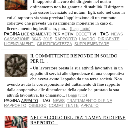
- Il rapporto di lavoro del dirigente nel nostro
ordinamento non ha garanzia di stabilità. Il dirigente
può essere licenziato ad nutum. Egli, solo nel caso in
cui al rapporto sia stata prevista l’applicazione di un contratto
collettivo che preveda un risarcimento monetario in caso di
licenziamento ingiustificato, può... [
]
Leggi tutto
PAGINA
TAG
NEWS
LICENZIAMENTO PER MOTIVI OGGETTIVI
CASSAZIONE
3045
2015
RAPPORTO
LAVORO
DIRIGENTE
LICENZIAMENTI
GIUSTIFICATEZZA
SUPPLEMENTARE
IL COMMITTENTE RISPONDE IN SOLIDO
PER IL...
QUEST'OBBLIGO SUSSISTE FIN DALL'ENTRATA IN VIGORE DELLA LEGGE N. 276/2003
- Un lavoratore presta la sua attività lavorativa in un
appalto di servizi alle dipendenze di una cooperativa
che aveva avuto l'appalto da una terza società. Non
avendo avuto la corresponsione del trattamento di fine rapporto
dalla cooperativa alle dipendenze della quale ha prestato la sua
attività lavorativa, ha chiamato... [
]
Leggi tutto
PAGINA
TAG
NEWS
TRATTAMENTO DI FINE
APPALTO
RAPPORTO
OBBLIGO
COMMITTENTE
APPALTO
NEL CALCOLO DEL TRATTAMENTO DI FINE
RAPPORTO...
POSSONO ESSERE ESCLUSI SOLO I RIMBORSI SPESE SOSTENUTI DA GIUSTIFICATIVI DI SPESA