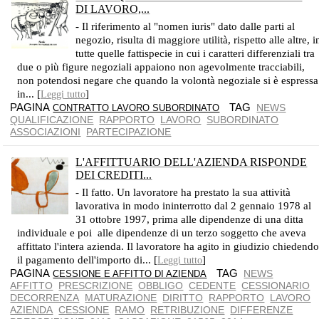
DI LAVORO,...
LA VOLONTÀ DELLE PARTI ANCHE SE SCRITTA VALE BEN POCO
- Il riferimento al "nomen iuris" dato dalle parti al
negozio, risulta di maggiore utilità, rispetto alle altre, i
tutte quelle fattispecie in cui i caratteri differenziali tra
due o più figure negoziali appaiono non agevolmente tracciabili,
non potendosi negare che quando la volontà negoziale si è espressa
in... [
]
Leggi tutto
PAGINA
TAG
NEWS
CONTRATTO LAVORO SUBORDINATO
QUALIFICAZIONE
RAPPORTO
LAVORO
SUBORDINATO
ASSOCIAZIONI
PARTECIPAZIONE
L'AFFITTUARIO DELL'AZIENDA RISPONDE
DEI CREDITI...
ESCLUSI DALL'OBBLIGO SOLO I DIRITTI EVENTUALMENTE PRESCRITTI
- Il fatto. Un lavoratore ha prestato la sua attività
lavorativa in modo ininterrotto dal 2 gennaio 1978 al
31 ottobre 1997, prima alle dipendenze di una ditta
individuale e poi alle dipendenze di un terzo soggetto che aveva
affittato l'intera azienda. Il lavoratore ha agito in giudizio chiedend
il pagamento dell'importo di... [
]
Leggi tutto
PAGINA
TAG
NEWS
CESSIONE E AFFITTO DI AZIENDA
AFFITTO
PRESCRIZIONE
OBBLIGO
CEDENTE
CESSIONARIO
DECORRENZA
MATURAZIONE
DIRITTO
RAPPORTO
LAVORO
AZIENDA
CESSIONE
RAMO
RETRIBUZIONE
DIFFERENZE