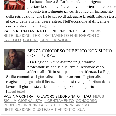
- La banca Intesa S. Paolo manda un dirigente a
prestare la sua attività lavorativa all’estero; in relazion
a questo trasferimento gli corrisponde un incremento
della retribuzione, che ha lo scopo di adeguare la retribuzione stess
al costo della vita nel paese estero. Nell’occasione al dirigente è
corrisposta anche... [
]
Leggi tutto
PAGINA
TAG
NEWS
TRATTAMENTO DI FINE RAPPORTO
RETRIBUZIONE
TFR
TRATTAMENTO FINE RAPPORTO
CALCOLO
CRITERI
IDENTIFICAZIONE
SENZA CONCORSO PUBBLICO NON SI PUÒ
COSTITUIRE...
CASSAZIONE SENTENZA N. 7586 DEL 27 MARZO 2018
- La Regione Sicilia assume un giornalista
professionista con la qualifica di redattore capo,
addetto all’ufficio stampa della presidenza. La Region
Sicilia comunica al giornalista il licenziamento. Il giornalista
reagisce impugnando il licenziamento e si rivolge al tribunale del
lavoro. Il giornalista chiede la reintegrazione nel posto...
[
]
Leggi tutto
PAGINA
TAG
NEWS
CONTRATTO LAVORO SUBORDINATO
SICILIA
GIORNALISTA
LICENZIAMENTO
CONCORSO
PUBBLICO
INDENNITÀ SOSTITUTIVA PREAVVISO
RETRIBUZIONE
GIUSTEZZA
RAPPORTO
SUA