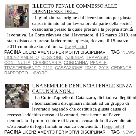
ILLECITO PENALE COMMESSO ALLE
DIPENDENZE DEL...
- Il giudizio trae origine dal licenziamento per giusta
causa intimato ad un lavoratore da parte della società
cessionaria presso la quale prestava la propria attività
lavorativa. La Corte rilevava che il lavoratore, il 16 marzo 2010, er
stato distaccato presso la ricorrente; questa, ricevuta il 15 marzo
2011 comunicazione di una... [
]
Leggi tutto
PAGINA
TAG
NEWS
LICENZIAMENTO PER MOTIVI DISCIPLINARI
LICENZIAMENTO
CESSIONE
AZIENDA
TRAPASSO
CONTINUITÀ
CESSIONARIA
CONDANNA
PENALE
TRASFERIMENTO
2112
CASSAZIONE
20319
2015
CEDENTE
RAPPORTO
LAVORO
UNA SEMPLICE DENUNCIA PENALE SENZA
CALUNNIA NON...
- La Corte d'appello di Catanzaro, dichiarava illegittim
i licenziamenti disciplinari intimati ad un gruppo di
lavoratori negando che costituisca giusta causa di
recesso l'addebito mosso ai lavoratori, consistente nell’aver
denunciato il proprio datore di lavoro accusandolo di aver alterato
e/o abusato di fogli firmati in bianco contenenti... [
]
Leggi tutto
PAGINA
TAG
NEWS
LICENZIAMENTO PER MOTIVI DISCIPLINARI