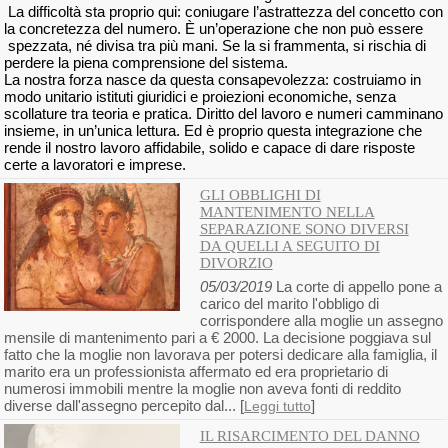
La difficoltà sta proprio qui: coniugare l’astrattezza del concetto con
la concretezza del numero. È un’operazione che non può essere
spezzata, né divisa tra più mani. Se la si frammenta, si rischia di
perdere la piena comprensione del sistema.
La nostra forza nasce da questa consapevolezza: costruiamo in
modo unitario istituti giuridici e proiezioni economiche, senza
scollature tra teoria e pratica. Diritto del lavoro e numeri camminano
insieme, in un’unica lettura. Ed è proprio questa integrazione che
rende il nostro lavoro affidabile, solido e capace di dare risposte
certe a lavoratori e imprese.
GLI OBBLIGHI DI
MANTENIMENTO NELLA
SEPARAZIONE SONO DIVERSI
DA QUELLI A SEGUITO DI
DIVORZIO
05/03/2019
La corte di appello pone a
carico del marito l'obbligo di
corrispondere alla moglie un assegno
mensile di mantenimento pari a € 2000. La decisione poggiava sul
fatto che la moglie non lavorava per potersi dedicare alla famiglia, il
marito era un professionista affermato ed era proprietario di
numerosi immobili mentre la moglie non aveva fonti di reddito
diverse dall'assegno percepito dal... [
]
Leggi tutto
IL RISARCIMENTO DEL DANNO