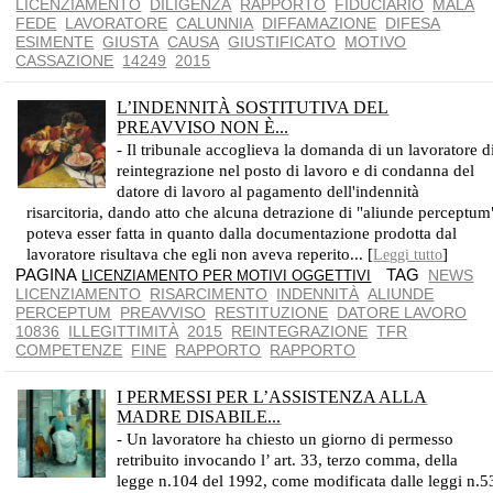
LICENZIAMENTO
DILIGENZA
RAPPORTO
FIDUCIARIO
MALA
FEDE
LAVORATORE
CALUNNIA
DIFFAMAZIONE
DIFESA
ESIMENTE
GIUSTA
CAUSA
GIUSTIFICATO
MOTIVO
CASSAZIONE
14249
2015
L’INDENNITÀ SOSTITUTIVA DEL
PREAVVISO NON È...
- Il tribunale accoglieva la domanda di un lavoratore d
reintegrazione nel posto di lavoro e di condanna del
datore di lavoro al pagamento dell'indennità
risarcitoria, dando atto che alcuna detrazione di "aliunde perceptum
poteva esser fatta in quanto dalla documentazione prodotta dal
lavoratore risultava che egli non aveva reperito... [
]
Leggi tutto
PAGINA
TAG
NEWS
LICENZIAMENTO PER MOTIVI OGGETTIVI
LICENZIAMENTO
RISARCIMENTO
INDENNITÀ
ALIUNDE
PERCEPTUM
PREAVVISO
RESTITUZIONE
DATORE LAVORO
10836
ILLEGITTIMITÀ
2015
REINTEGRAZIONE
TFR
COMPETENZE
FINE
RAPPORTO
RAPPORTO
I PERMESSI PER L’ASSISTENZA ALLA
MADRE DISABILE...
- Un lavoratore ha chiesto un giorno di permesso
retribuito invocando l’ art. 33, terzo comma, della
legge n.104 del 1992, come modificata dalle leggi n.5