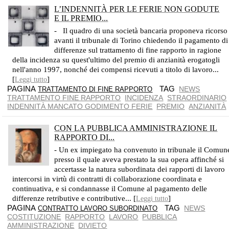
L’INDENNITÀ PER LE FERIE NON GODUTE
E IL PREMIO...
CASSAZIONE SENTENZA. SEZ. L AVORO NUM. 6591 ANNO 2018
- Il quadro di una società bancaria proponeva ricorso
avanti il tribunale di Torino chiedendo il pagamento di
differenze sul trattamento di fine rapporto in ragione
della incidenza su quest'ultimo del premio di anzianità erogatogli
nell'anno 1997, nonché dei compensi ricevuti a titolo di lavoro...
[
]
Leggi tutto
PAGINA
TAG
NEWS
TRATTAMENTO DI FINE RAPPORTO
TRATTAMENTO FINE RAPPORTO
INCIDENZA
STRAORDINARIO
INDENNITÀ MANCATO GODIMENTO FERIE
PREMIO
ANZIANITÀ
CON LA PUBBLICA AMMINISTRAZIONE IL
RAPPORTO DI...
SENTENZA CASSAZIONE SEZIONE LAVORO NUMERO 6046 RESA PUBBLICA IL 13 MARZO 2018
- Un ex impiegato ha convenuto in tribunale il Comun
presso il quale aveva prestato la sua opera affinché si
accertasse la natura subordinata dei rapporti di lavoro
intercorsi in virtù di contratti di collaborazione coordinata e
continuativa, e si condannasse il Comune al pagamento delle
differenze retributive e contributive... [
]
Leggi tutto
PAGINA
TAG
NEWS
CONTRATTO LAVORO SUBORDINATO
COSTITUZIONE
RAPPORTO
LAVORO
PUBBLICA
AMMINISTRAZIONE
DIVIETO