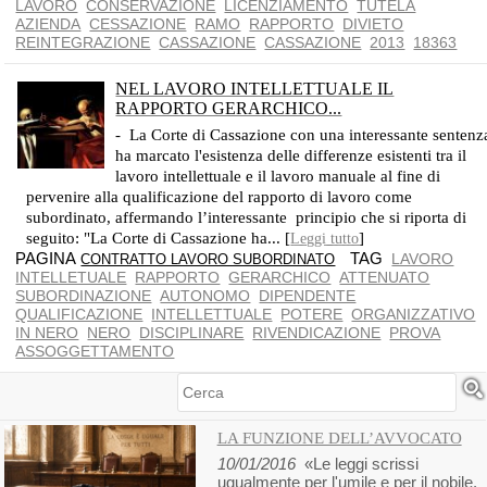
LAVORO
CONSERVAZIONE
LICENZIAMENTO
TUTELA
AZIENDA
CESSAZIONE
RAMO
RAPPORTO
DIVIETO
REINTEGRAZIONE
CASSAZIONE
CASSAZIONE
2013
18363
NEL LAVORO INTELLETTUALE IL
RAPPORTO GERARCHICO...
L'ESERCIZIO DEL POTERE GERARCHICO SI CONFORMA ALLA REALTÀ INTRINSECA DELLE MANSIONI SVOLTE
- La Corte di Cassazione con una interessante sentenz
ha marcato l'esistenza delle differenze esistenti tra il
lavoro intellettuale e il lavoro manuale al fine di
pervenire alla qualificazione del rapporto di lavoro come
subordinato, affermando l’interessante principio che si riporta di
seguito: "La Corte di Cassazione ha... [
]
Leggi tutto
PAGINA
TAG
LAVORO
CONTRATTO LAVORO SUBORDINATO
INTELLETUALE
RAPPORTO
GERARCHICO
ATTENUATO
SUBORDINAZIONE
AUTONOMO
DIPENDENTE
QUALIFICAZIONE
INTELLETTUALE
POTERE
ORGANIZZATIVO
IN NERO
NERO
DISCIPLINARE
RIVENDICAZIONE
PROVA
ASSOGGETTAMENTO
Cerca
LA FUNZIONE DELL’AVVOCATO
10/01/2016
«Le leggi scrissi
ugualmente per l'umile e per il nobile,