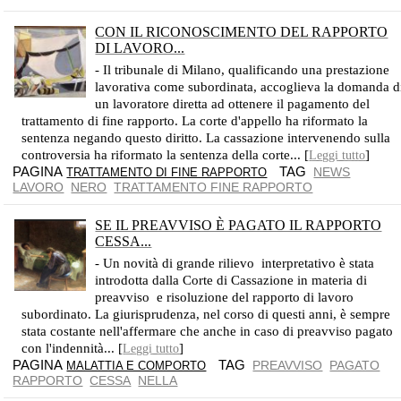
CON IL RICONOSCIMENTO DEL RAPPORTO
DI LAVORO...
CASSAZIONE CIVILE SEZ. LAV. 07 FEBBRAIO 2013 N. 2937
- Il tribunale di Milano, qualificando una prestazione
lavorativa come subordinata, accoglieva la domanda d
un lavoratore diretta ad ottenere il pagamento del
trattamento di fine rapporto. La corte d'appello ha riformato la
sentenza negando questo diritto. La cassazione intervenendo sulla
controversia ha riformato la sentenza della corte... [
]
Leggi tutto
PAGINA
TAG
NEWS
TRATTAMENTO DI FINE RAPPORTO
LAVORO
NERO
TRATTAMENTO FINE RAPPORTO
SE IL PREAVVISO È PAGATO IL RAPPORTO
CESSA...
NON VI SONO PIÙ I GIORNI DI PREAVVISO DA LAVORARE
- Un novità di grande rilievo interpretativo è stata
introdotta dalla Corte di Cassazione in materia di
preavviso e risoluzione del rapporto di lavoro
subordinato. La giurisprudenza, nel corso di questi anni, è sempre
stata costante nell'affermare che anche in caso di preavviso pagato
con l'indennità... [
]
Leggi tutto
PAGINA
TAG
PREAVVISO
PAGATO
MALATTIA E COMPORTO
RAPPORTO
CESSA
NELLA