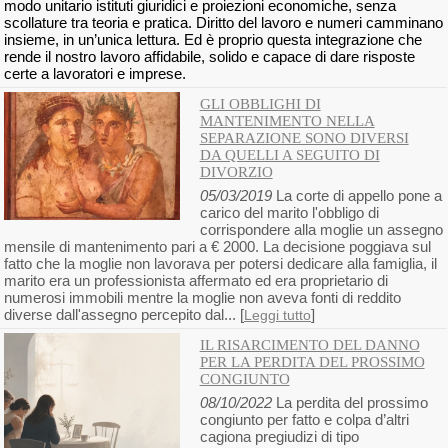
modo unitario istituti giuridici e proiezioni economiche, senza
scollature tra teoria e pratica. Diritto del lavoro e numeri camminano
insieme, in un’unica lettura. Ed è proprio questa integrazione che
rende il nostro lavoro affidabile, solido e capace di dare risposte
certe a lavoratori e imprese.
GLI OBBLIGHI DI
MANTENIMENTO NELLA
SEPARAZIONE SONO DIVERSI
DA QUELLI A SEGUITO DI
DIVORZIO
05/03/2019
La corte di appello pone a
carico del marito l'obbligo di
corrispondere alla moglie un assegno
mensile di mantenimento pari a € 2000. La decisione poggiava sul
fatto che la moglie non lavorava per potersi dedicare alla famiglia, il
marito era un professionista affermato ed era proprietario di
numerosi immobili mentre la moglie non aveva fonti di reddito
diverse dall'assegno percepito dal... [
]
Leggi tutto
IL RISARCIMENTO DEL DANNO
PER LA PERDITA DEL PROSSIMO
CONGIUNTO
08/10/2022
La perdita del prossimo
congiunto per fatto e colpa d’altri
cagiona pregiudizi di tipo