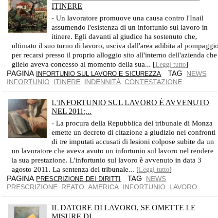
ITINERE
NIENTE RISARCIMENTO AL LAVORATORE CHE È CADUTO DALLE SCALE
- Un lavoratore promuove una causa contro l'Inail
assumendo l'esistenza di un infortunio sul lavoro in
itinere. Egli davanti al giudice ha sostenuto che,
ultimato il suo turno di lavoro, usciva dall'area adibita al pompaggi
per recarsi presso il proprio alloggio sito all'interno dell'azienda che
glielo aveva concesso al momento della sua... [
]
Leggi tutto
PAGINA
TAG
NEWS
INFORTUNIO SUL LAVORO E SICUREZZA
INFORTUNIO
ITINERE
INDENNITÀ
CONTESTAZIONE
L'INFORTUNIO SUL LAVORO È AVVENUTO
NEL 2011;...
IL GIUDICE ASSOLVE GLI IMPUTATI PER L'INTERVENUTA PRESCRIZIONE DEL REATO NONOSTANTE LA LORO COLPEVOLEZZA
- La procura della Repubblica del tribunale di Monza
emette un decreto di citazione a giudizio nei confronti
di tre imputati accusati di lesioni colpose subite da un
un lavoratore che aveva avuto un infortunio sul lavoro nel rendere
la sua prestazione. L'infortunio sul lavoro è avvenuto in data 3
agosto 2011. La sentenza del tribunale... [
]
Leggi tutto
PAGINA
TAG
NEWS
PRESCRIZIONE DEI DIRITTI
PRESCRIZIONE
REATO
AMERICA
INFORTUNIO
LAVORO
IL DATORE DI LAVORO, SE OMETTE LE
MISURE DI...