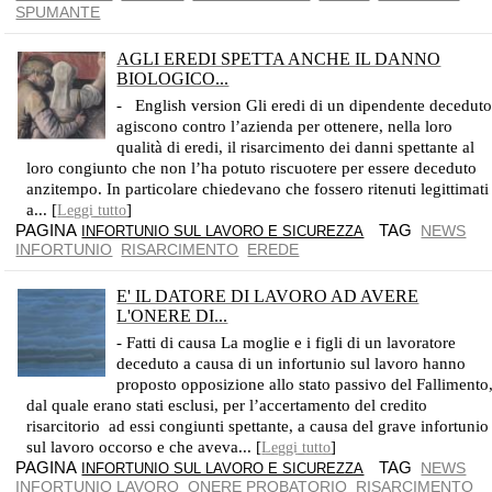
SPUMANTE
AGLI EREDI SPETTA ANCHE IL DANNO
BIOLOGICO...
OLTRE CHE IL DANNO DIRETTAMENTE DA LORO SUBITO (IURE PROPRIO)
- English version Gli eredi di un dipendente decedut
agiscono contro l’azienda per ottenere, nella loro
qualità di eredi, il risarcimento dei danni spettante al
loro congiunto che non l’ha potuto riscuotere per essere deceduto
anzitempo. In particolare chiedevano che fossero ritenuti legittimati
a... [
]
Leggi tutto
PAGINA
TAG
NEWS
INFORTUNIO SUL LAVORO E SICUREZZA
INFORTUNIO
RISARCIMENTO
EREDE
E' IL DATORE DI LAVORO AD AVERE
L'ONERE DI...
IL PRINCIPIO È VOLTO A TUTELARE IN MODO FORTE CHI LAVORA
- Fatti di causa La moglie e i figli di un lavoratore
deceduto a causa di un infortunio sul lavoro hanno
proposto opposizione allo stato passivo del Fallimento
dal quale erano stati esclusi, per l’accertamento del credito
risarcitorio ad essi congiunti spettante, a causa del grave infortunio
sul lavoro occorso e che aveva... [
]
Leggi tutto
PAGINA
TAG
NEWS
INFORTUNIO SUL LAVORO E SICUREZZA
INFORTUNIO LAVORO
ONERE PROBATORIO
RISARCIMENTO