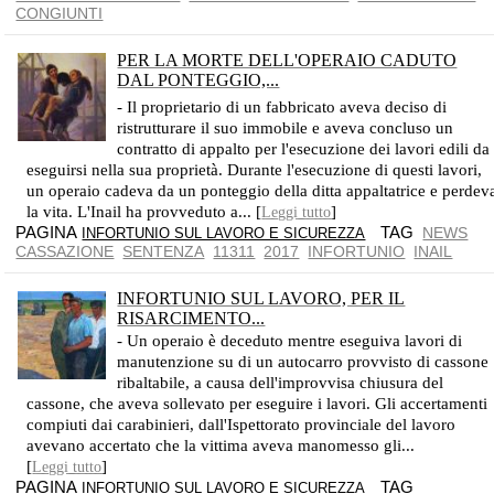
CONGIUNTI
PER LA MORTE DELL'OPERAIO CADUTO
DAL PONTEGGIO,...
SCONFITTA L'INAIL, IL PRIVATO NON HA QUESTO OBBLIGO SOLIDALE
- Il proprietario di un fabbricato aveva deciso di
ristrutturare il suo immobile e aveva concluso un
contratto di appalto per l'esecuzione dei lavori edili da
eseguirsi nella sua proprietà. Durante l'esecuzione di questi lavori,
un operaio cadeva da un ponteggio della ditta appaltatrice e perdev
la vita. L'Inail ha provveduto a... [
]
Leggi tutto
PAGINA
TAG
NEWS
INFORTUNIO SUL LAVORO E SICUREZZA
CASSAZIONE
SENTENZA
11311
2017
INFORTUNIO
INAIL
INFORTUNIO SUL LAVORO, PER IL
RISARCIMENTO...
- Un operaio è deceduto mentre eseguiva lavori di
manutenzione su di un autocarro provvisto di cassone
ribaltabile, a causa dell'improvvisa chiusura del
cassone, che aveva sollevato per eseguire i lavori. Gli accertamenti
compiuti dai carabinieri, dall'Ispettorato provinciale del lavoro
avevano accertato che la vittima aveva manomesso gli...
[
]
Leggi tutto
PAGINA
TAG
INFORTUNIO SUL LAVORO E SICUREZZA