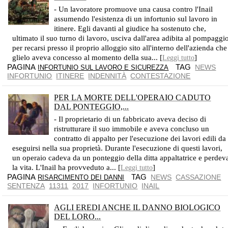
NIENTE RISARCIMENTO AL LAVORATORE CHE È CADUTO DALLE SCALE
- Un lavoratore promuove una causa contro l'Inail
assumendo l'esistenza di un infortunio sul lavoro in
itinere. Egli davanti al giudice ha sostenuto che,
ultimato il suo turno di lavoro, usciva dall'area adibita al pompaggi
per recarsi presso il proprio alloggio sito all'interno dell'azienda che
glielo aveva concesso al momento della sua... [
]
Leggi tutto
PAGINA
TAG
NEWS
INFORTUNIO SUL LAVORO E SICUREZZA
INFORTUNIO
ITINERE
INDENNITÀ
CONTESTAZIONE
PER LA MORTE DELL'OPERAIO CADUTO
DAL PONTEGGIO,...
SCONFITTA L'INAIL, IL PRIVATO NON HA QUESTO OBBLIGO SOLIDALE
- Il proprietario di un fabbricato aveva deciso di
ristrutturare il suo immobile e aveva concluso un
contratto di appalto per l'esecuzione dei lavori edili da
eseguirsi nella sua proprietà. Durante l'esecuzione di questi lavori,
un operaio cadeva da un ponteggio della ditta appaltatrice e perdev
la vita. L'Inail ha provveduto a... [
]
Leggi tutto
PAGINA
TAG
NEWS
CASSAZIONE
RISARCIMENTO DEI DANNI
SENTENZA
11311
2017
INFORTUNIO
INAIL
AGLI EREDI ANCHE IL DANNO BIOLOGICO
DEL LORO...
OLTRE CHE IL DANNO DIRETTAMENTE DA LORO SUBITO