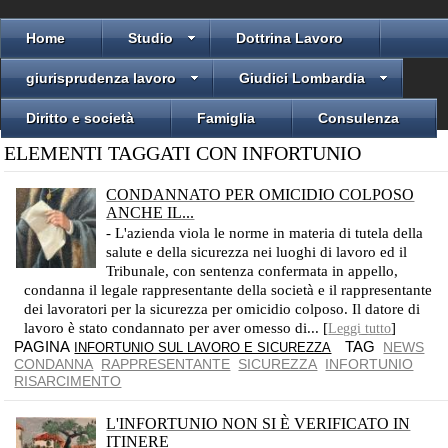
Home
Studio
Dottrina Lavoro
giurisprudenza lavoro
Giudici Lombardia
Diritto e società
Famiglia
Consulenza
ELEMENTI TAGGATI CON INFORTUNIO
CONDANNATO PER OMICIDIO COLPOSO
ANCHE IL...
- L'azienda viola le norme in materia di tutela della
salute e della sicurezza nei luoghi di lavoro ed il
Tribunale, con sentenza confermata in appello,
condanna il legale rappresentante della società e il rappresentante
dei lavoratori per la sicurezza per omicidio colposo. Il datore di
lavoro è stato condannato per aver omesso di... [
]
Leggi tutto
PAGINA
TAG
NEWS
INFORTUNIO SUL LAVORO E SICUREZZA
CONDANNA
RAPPRESENTANTE
SICUREZZA
INFORTUNIO
RISARCIMENTO
L'INFORTUNIO NON SI È VERIFICATO IN
ITINERE