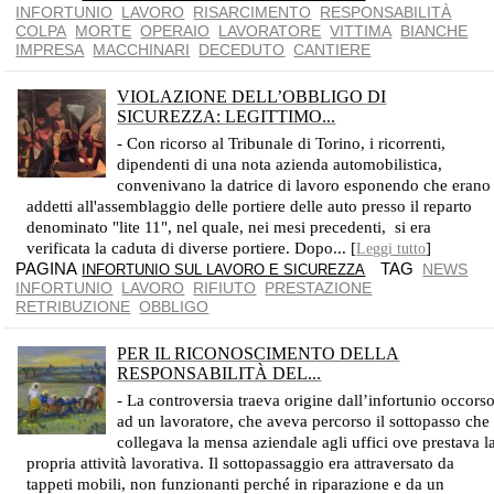
INFORTUNIO
LAVORO
RISARCIMENTO
RESPONSABILITÀ
COLPA
MORTE
OPERAIO
LAVORATORE
VITTIMA
BIANCHE
IMPRESA
MACCHINARI
DECEDUTO
CANTIERE
VIOLAZIONE DELL’OBBLIGO DI
SICUREZZA: LEGITTIMO...
RICONOSCIMENTO DEL DIRITTO ALLA RETRIBUZIONE PER I GIORNI NON LAVORATI
- Con ricorso al Tribunale di Torino, i ricorrenti,
dipendenti di una nota azienda automobilistica,
convenivano la datrice di lavoro esponendo che erano
addetti all'assemblaggio delle portiere delle auto presso il reparto
denominato "lite 11", nel quale, nei mesi precedenti, si era
verificata la caduta di diverse portiere. Dopo... [
]
Leggi tutto
PAGINA
TAG
NEWS
INFORTUNIO SUL LAVORO E SICUREZZA
INFORTUNIO
LAVORO
RIFIUTO
PRESTAZIONE
RETRIBUZIONE
OBBLIGO
PER IL RICONOSCIMENTO DELLA
RESPONSABILITÀ DEL...
E' NECESSARIO CHE IL LAVORATORE FORNISCA LA DESCRIZIONE DELLA SITUAZIONE GENERATIVA DEL RISCHIO
- La controversia traeva origine dall’infortunio occors
ad un lavoratore, che aveva percorso il sottopasso che
collegava la mensa aziendale agli uffici ove prestava l
propria attività lavorativa. Il sottopassaggio era attraversato da
tappeti mobili, non funzionanti perché in riparazione e da un