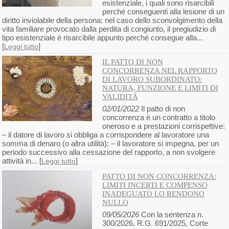
esistenziale, i quali sono risarcibili
perché conseguenti alla lesione di un
diritto inviolabile della persona: nel caso dello sconvolgimento della
vita familiare provocato dalla perdita di congiunto, il pregiudizio di
tipo esistenziale è risarcibile appunto perché consegue alla...
[
]
Leggi tutto
IL PATTO DI NON
CONCORRENZA NEL RAPPORTO
DI LAVORO SUBORDINATO:
NATURA, FUNZIONE E LIMITI DI
VALIDITÀ
02/01/2022
Il patto di non
concorrenza è un contratto a titolo
oneroso e a prestazioni corrispettive:
– il datore di lavoro si obbliga a corrispondere al lavoratore una
somma di denaro (o altra utilità); – il lavoratore si impegna, per un
periodo successivo alla cessazione del rapporto, a non svolgere
attività in... [
]
Leggi tutto
PATTO DI NON CONCORRENZA:
LIMITI INCERTI E COMPENSO
INADEGUATO LO RENDONO
NULLO
09/05/2026
Con la sentenza n.
300/2026, R.G. 691/2025, Corte