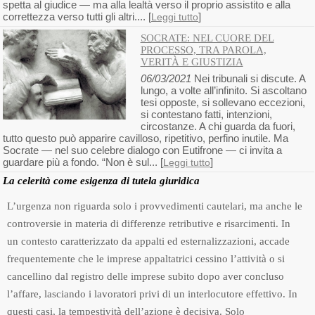
spetta al giudice — ma alla lealtà verso il proprio assistito e alla
correttezza verso tutti gli altri.... [
]
Leggi tutto
SOCRATE: NEL CUORE DEL
PROCESSO, TRA PAROLA,
VERITÀ E GIUSTIZIA
06/03/2021
Nei tribunali si discute. A
lungo, a volte all’infinito. Si ascoltano
tesi opposte, si sollevano eccezioni,
si contestano fatti, intenzioni,
circostanze. A chi guarda da fuori,
tutto questo può apparire cavilloso, ripetitivo, perfino inutile. Ma
Socrate — nel suo celebre dialogo con Eutifrone — ci invita a
guardare più a fondo. “Non è sul... [
]
Leggi tutto
La celerità come esigenza di tutela giuridica
L’urgenza non riguarda solo i provvedimenti cautelari, ma anche le
controversie in materia di differenze retributive e risarcimenti. In
un contesto caratterizzato da appalti ed esternalizzazioni, accade
frequentemente che le imprese appaltatrici cessino l’attività o si
cancellino dal registro delle imprese subito dopo aver concluso
l’affare, lasciando i lavoratori privi di un interlocutore effettivo. In
questi casi, la tempestività dell’azione è decisiva. Solo