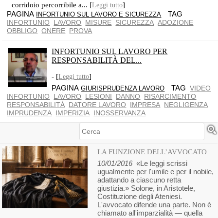
corridoio percorribile a... [
]
Leggi tutto
PAGINA
TAG
INFORTUNIO SUL LAVORO E SICUREZZA
INFORTUNIO
LAVORO
MISURE
SICUREZZA
ADOZIONE
OBBLIGO
ONERE
PROVA
INFORTUNIO SUL LAVORO PER
RESPONSABILITÀ DEL...
- [
]
Leggi tutto
PAGINA
TAG
VIDEO
GIURISPRUDENZA LAVORO
INFORTUNIO
LAVORO
LESIONI
DANNO
RISARCIMENTO
RESPONSABILITÀ
DATORE LAVORO
IMPRESA
NEGLIGENZA
IMPRUDENZA
IMPERIZIA
INOSSERVANZA
Cerca
LA FUNZIONE DELL’AVVOCATO
10/01/2016
«Le leggi scrissi
ugualmente per l'umile e per il nobile,
adattando a ciascuno retta
giustizia.» Solone, in Aristotele,
Costituzione degli Ateniesi.
L'avvocato difende una parte. Non è
chiamato all'imparzialità — quella