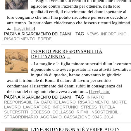
- English version Gli eredi di un dipendente decedut
agiscono contro l’azienda per ottenere, nella loro
qualità di eredi, il risarcimento dei danni spettante al
loro congiunto che non l’ha potuto riscuotere per essere deceduto
anzitempo. In particolare chiedevano che fossero ritenuti legittimati
a... [
]
Leggi tutto
PAGINA
TAG
NEWS
INFORTUNIO
RISARCIMENTO DEI DANNI
RISARCIMENTO
EREDE
INFARTO PER RESPONSABILITÀ
DELL'AZIENDA,...
ONERE PROBATORIO INTERAMENTE A CARICO DELL'AZIENDA
- La moglie e la figlia minore superstiti di un lavorator
dipendente che aveva prestato la sua attività lavorativa
in qualità di quadro, hanno convenuto in giudizio
avanti il tribunale di Roma il datore di lavoro per sentirlo
condannare al risarcimento dei danni subiti in conseguenza del
decesso del congiunto che aveva avuto un... [
]
Leggi tutto
PAGINA
TAG
INFARTO
RISARCIMENTO DEI DANNI
RESPONSABILITÀ
DATORE LAVORO
RISARCIMENTO
MORTE
LAVORO
LAVORATORE
INFORTUNIO
STRESS
TUTELA
SUPERSTITI
DECESSO
COLLASSO
RITMI
INSOSTENIBILI
STRAORDINARIO
AGGRAVIO
CASSAZIONE
9945
2014
L'INFORTUNIO NON SI È VERIFICATO IN