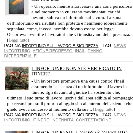
LE ZONE DI LAVORO PERICOLOSE DEVONO ESSERE ADEGUATAMENTE SEGNALATE DALLE CADUTE DI OGGETTI DALL'ALTO
- Un operaio, mentre attraversava una zona pericolosa
e nel momento in cui erano movimentati carichi
pesanti, subiva un infortunio sul lavoro. La zona
dell’infortunio era risultata non protetta e nemmeno idoneamente
segnalata, come, invece, avrebbe dovuto essere per legge.
Occorreva avvertire i lavoratori che vi transitavano della presenza...
[
]
Leggi tutto
PAGINA
TAG
NEWS
INFORTUNIO SUL LAVORO E SICUREZZA
INFORTUNIO
AZIONE REGRESSO
INAIL
DANNO
DIFFERENZIALE
L'INFORTUNIO NON SI È VERIFICATO IN
ITINERE
NIENTE RISARCIMENTO AL LAVORATORE CHE È CADUTO DALLE SCALE
- Un lavoratore promuove una causa contro l'Inail
assumendo l'esistenza di un infortunio sul lavoro in
itinere. Egli davanti al giudice ha sostenuto che,
ultimato il suo turno di lavoro, usciva dall'area adibita al pompaggi
per recarsi presso il proprio alloggio sito all'interno dell'azienda che
glielo aveva concesso al momento della sua... [
]
Leggi tutto
PAGINA
TAG
NEWS
INFORTUNIO SUL LAVORO E SICUREZZA
INFORTUNIO
ITINERE
INDENNITÀ
CONTESTAZIONE
L'INFORTUNIO SUL LAVORO È AVVENUTO