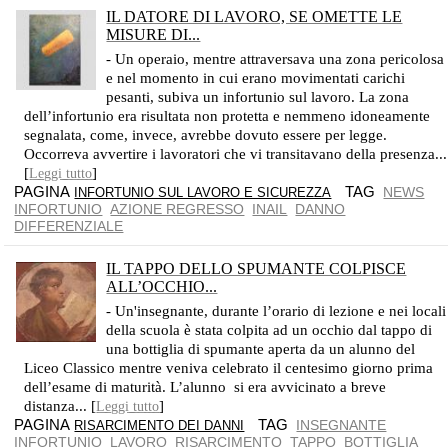
IL DATORE DI LAVORO, SE OMETTE LE
MISURE DI...
LE ZONE DI LAVORO PERICOLOSE DEVONO ESSERE ADEGUATAMENTE SEGNALATE DALLE CADUTE DI OGGETTI DALL'ALTO
- Un operaio, mentre attraversava una zona pericolosa
e nel momento in cui erano movimentati carichi
pesanti, subiva un infortunio sul lavoro. La zona
dell’infortunio era risultata non protetta e nemmeno idoneamente
segnalata, come, invece, avrebbe dovuto essere per legge.
Occorreva avvertire i lavoratori che vi transitavano della presenza...
[
]
Leggi tutto
PAGINA
TAG
NEWS
INFORTUNIO SUL LAVORO E SICUREZZA
INFORTUNIO
AZIONE REGRESSO
INAIL
DANNO
DIFFERENZIALE
IL TAPPO DELLO SPUMANTE COLPISCE
ALL’OCCHIO...
CASSAZIONE, SEZ. LAVORO, SENTENZA N. 749/18
- Un'insegnante, durante l’orario di lezione e nei locali
della scuola è stata colpita ad un occhio dal tappo di
una bottiglia di spumante aperta da un alunno del
Liceo Classico mentre veniva celebrato il centesimo giorno prima
dell’esame di maturità. L’alunno si era avvicinato a breve
distanza... [
]
Leggi tutto
PAGINA
TAG
INSEGNANTE
RISARCIMENTO DEI DANNI
INFORTUNIO
LAVORO
RISARCIMENTO
TAPPO
BOTTIGLIA