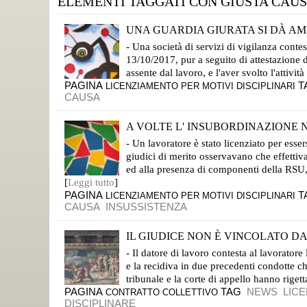
ELEMENTI TAGGATI CON GIUSTA CAU
UNA GUARDIA GIURATA SI DÀ AM
L'AZIENDA LO LICENZIA PER GIUSTA CAUSA
- Una società di servizi di vigilanza contest
13/10/2017, pur a seguito di attestazione d
assente dal lavoro, e l'aver svolto l'attività
PAGINA
T
LICENZIAMENTO PER MOTIVI DISCIPLINARI
CAUSA
A VOLTE L' INSUBORDINAZIONE NO
CORTE DI CASSAZIONE, SEZ. LAVORO, SENTENZA N. 14391/18; DEPOSITATA IL 5 GIUGNO
- Un lavoratore è stato licenziato per esse
giudici di merito osservavano che effettiva
ed alla presenza di componenti della RSU,
[
Leggi tutto
]
PAGINA
T
LICENZIAMENTO PER MOTIVI DISCIPLINARI
CAUSA
INSUSSISTENZA
IL GIUDICE NON È VINCOLATO DA
IL CONTROLLO GIURISDIZIONALE SULLA PROPORZIONE DELLA SANZIONE APPARTIENE SEMPRE AL GIUDICE CHE LO DEVE VALUTARE SECONDO I PRINCIPI DEL CODICE CIVILE
- Il datore di lavoro contesta al lavoratore
e la recidiva in due precedenti condotte ch
tribunale e la corte di appello hanno riget
PAGINA
TAG
NEWS
LIC
CONTRATTO COLLETTIVO
DISCIPLINARE