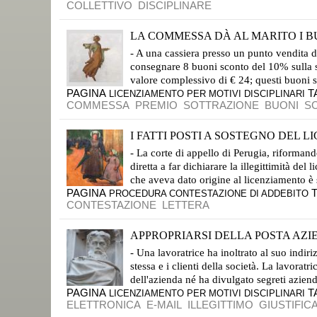
COLLETTIVO
DISCIPLINARE
LA COMMESSA DÀ AL MARITO I B
LA CASSAZIONE HA CONFERMATO LA SANZIONE PER LA IRREVERSIBILE LESIONE DEL VINCOLO FIDUCIARIO
- A una cassiera presso un punto vendita de
consegnare 8 buoni sconto del 10% sulla sp
valore complessivo di € 24; questi buoni so
PAGINA
T
LICENZIAMENTO PER MOTIVI DISCIPLINARI
COMMESSA
PREMIO
SOTTRAZIONE
BUONI
S
I FATTI POSTI A SOSTEGNO DEL L
NELLA LETTERA CONTESTA L'ASSENZA DAL LAVORO MA SI INTIMA IL LICENZIAMENTO PER IL DIVERSO FATTO DI NON AVER COMUNICATO LA RICHIESTA DI CONGEDO IN...
- La corte di appello di Perugia, riformand
diretta a far dichiarare la illegittimità del
che aveva dato origine al licenziamento è st
PAGINA
PROCEDURA CONTESTAZIONE DI ADDEBITO
CONTESTAZIONE
LETTERA
APPROPRIARSI DELLA POSTA AZIE
CASSAZIONE, SEZ. LAVORO, SENTENZA N. 15084/18; DEPOSITATA L’11 GIUGNO
- Una lavoratrice ha inoltrato al suo indiri
stessa e i clienti della società. La lavorat
dell'azienda né ha divulgato segreti aziendal
PAGINA
T
LICENZIAMENTO PER MOTIVI DISCIPLINARI
ELETTRONICA
E-MAIL
ILLEGITTIMO
GIUSTIFIC