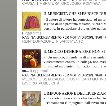
CAUSA
TIMBRATURA
OROLOGIO
ROMPEVA
IL MUSICISTA CHE SI ESIBISCE DU
SENTENZA CASSAZIONE NUMERO 6.047/2018 PUBBLICATA IL 13 MARZO.
- Il datore di lavoro ha contestato ad un l
seguito di una presunta malattia, si era sib
persone. In particolare si era esibito nell'
[
Leggi tutto
]
PAGINA
T
LICENZIAMENTO PER MOTIVI DISCIPLINARI
REINTEGRAZIONE
RISARCIMENTO
IL MEDICO DENIGRATORE NON SI S
DONNA MALATA E UN MEDICO, JAN STEEN
- Un medico, dipendente di una azienda os
violentemente contro un collega, non aveva
fornito ad un utente informazioni scorrette
un... [
Leggi tutto
]
PAGINA
T
LICENZIAMENTO PER MOTIVI DISCIPLINARI
MEDICO
GIUSTA CAUSA
GIUSTIFICATO MOTIV
LAVORO
PUBBLICITÀ
L'IMPUGNAZIONE DEL LICENZIAME
- La corte di cassazione ribadisce che l'i
licenziamento é impugnato dall'avvocato d