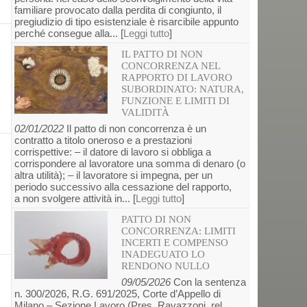
familiare provocato dalla perdita di congiunto, il
pregiudizio di tipo esistenziale è risarcibile appunto
perché consegue alla... [
Leggi tutto
]
IL PATTO DI NON
CONCORRENZA NEL
RAPPORTO DI LAVORO
SUBORDINATO: NATURA,
FUNZIONE E LIMITI DI
VALIDITÀ
02/01/2022
Il patto di non concorrenza è un
contratto a titolo oneroso e a prestazioni
corrispettive: – il datore di lavoro si obbliga a
corrispondere al lavoratore una somma di denaro (o
altra utilità); – il lavoratore si impegna, per un
periodo successivo alla cessazione del rapporto,
a non svolgere attività in... [
Leggi tutto
]
PATTO DI NON
CONCORRENZA: LIMITI
INCERTI E COMPENSO
INADEGUATO LO
RENDONO NULLO
09/05/2026
Con la sentenza
n. 300/2026, R.G. 691/2025, Corte d’Appello di
Milano – Sezione Lavoro (Pres. Ravazzoni, rel.