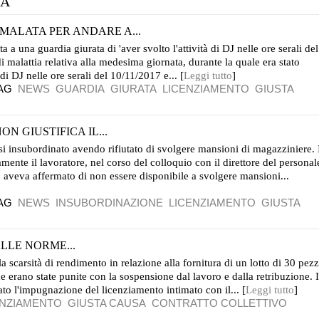
SA
MALATA PER ANDARE A...
a a una guardia giurata di 'aver svolto l'attività di DJ nelle ore serali del
i malattia relativa alla medesima giornata, durante la quale era stato
 di DJ nelle ore serali del 10/11/2017 e... [
Leggi tutto
]
AG
NEWS
GUARDIA
GIURATA
LICENZIAMENTO
GIUSTA
N GIUSTIFICA IL...
rsi insubordinato avendo rifiutato di svolgere mansioni di magazziniere. 
mente il lavoratore, nel corso del colloquio con il direttore del personal
 aveva affermato di non essere disponibile a svolgere mansioni...
AG
NEWS
INSUBORDINAZIONE
LICENZIAMENTO
GIUSTA
LLE NORME...
 la scarsità di rendimento in relazione alla fornitura di un lotto di 30 pezz
e erano state punite con la sospensione dal lavoro e dalla retribuzione. I
tato l'impugnazione del licenziamento intimato con il... [
Leggi tutto
]
ENZIAMENTO
GIUSTA CAUSA
CONTRATTO COLLETTIVO