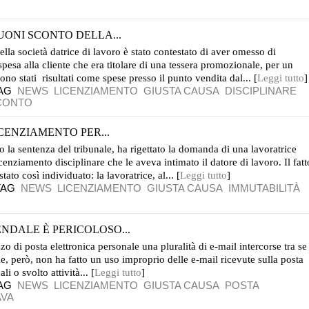
UONI SCONTO DELLA...
lla società datrice di lavoro è stato contestato di aver omesso di
esa alla cliente che era titolare di una tessera promozionale, per un
no stati risultati come spese presso il punto vendita dal... [
Leggi tutto
]
AG
NEWS
LICENZIAMENTO
GIUSTA CAUSA
DISCIPLINARE
CONTO
ICENZIAMENTO PER...
o la sentenza del tribunale, ha rigettato la domanda di una lavoratrice
 licenziamento disciplinare che le aveva intimato il datore di lavoro. Il fatt
ato così individuato: la lavoratrice, al... [
Leggi tutto
]
TAG
NEWS
LICENZIAMENTO
GIUSTA CAUSA
IMMUTABILITÀ
NDALE È PERICOLOSO...
zzo di posta elettronica personale una pluralità di e-mail intercorse tra se
rice, però, non ha fatto un uso improprio delle e-mail ricevute sulla posta
i o svolto attività... [
Leggi tutto
]
AG
NEWS
LICENZIAMENTO
GIUSTA CAUSA
POSTA
AVA