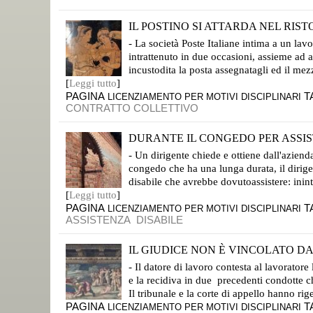
IL POSTINO SI ATTARDA NEL RIS
LICENZIAMENTO LEGITTIMO PERCHÉ RISPETTOSO DELLE PREVISIONI DEL CONTRATTO COLLETTIVO
- La società Poste Italiane intima a un lav
intrattenuto in due occasioni, assieme ad a
incustodita la posta assegnatagli ed il mez
[
Leggi tutto
]
PAGINA
T
LICENZIAMENTO PER MOTIVI DISCIPLINARI
CONTRATTO COLLETTIVO
DURANTE IL CONGEDO PER ASSIST
L'ASSISTENZA DEL DISABILE DEVE ESSERE PERMANENTE
- Un dirigente chiede e ottiene dall'aziend
congedo che ha una lunga durata, il dirigen
disabile che avrebbe dovutoassistere: ini
[
Leggi tutto
]
PAGINA
T
LICENZIAMENTO PER MOTIVI DISCIPLINARI
ASSISTENZA
DISABILE
IL GIUDICE NON È VINCOLATO DA
IL CONTROLLO GIURISDIZIONALE SULLA PROPORZIONE DELLA SANZIONE APPARTIENE SEMPRE AL GIUDICE
- Il datore di lavoro contesta al lavoratore
e la recidiva in due precedenti condotte c
Il tribunale e la corte di appello hanno ri
PAGINA
T
LICENZIAMENTO PER MOTIVI DISCIPLINARI