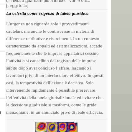
ci invita a guardare più a fondo. “Non è sul...
[
Leggi tutto
]
La celerità come esigenza di tutela giuridica
L’urgenza non riguarda solo i provvedimenti
cautelari, ma anche le controversie in materia di
differenze retributive e risarcimenti. In un contesto
caratterizzato da appalti ed esternalizzazioni, accade
frequentemente che le imprese appaltatrici cessino
l’attività o si cancellino dal registro delle imprese
subito dopo aver concluso l’affare, lasciando i
lavoratori privi di un interlocutore effettivo. In questi
casi, la tempestività dell’azione è decisiva. Solo
intervenendo rapidamente è possibile preservare
l’effettività della tutela giurisdizionale ed evitare che
la decisione giudiziale si trasformi, come le gride
manzoniane, in un enunciato privo di reale efficacia.
i