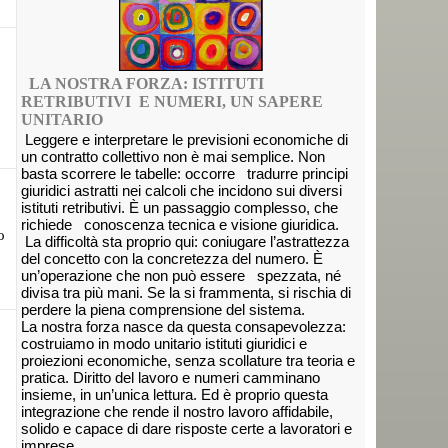
LA NOSTRA FORZA: ISTITUTI
RETRIBUTIVI E NUMERI, UN SAPERE
UNITARIO
Leggere e interpretare le previsioni economiche di
un contratto collettivo non è mai semplice. Non
basta scorrere le tabelle: occorre tradurre principi
giuridici astratti nei calcoli che incidono sui diversi
istituti retributivi. È un passaggio complesso, che
richiede conoscenza tecnica e visione giuridica.
o
La difficoltà sta proprio qui: coniugare l’astrattezza
del concetto con la concretezza del numero. È
un’operazione che non può essere spezzata, né
divisa tra più mani. Se la si frammenta, si rischia di
perdere la piena comprensione del sistema.
La nostra forza nasce da questa consapevolezza:
costruiamo in modo unitario istituti giuridici e
proiezioni economiche, senza scollature tra teoria e
pratica. Diritto del lavoro e numeri camminano
insieme, in un’unica lettura. Ed è proprio questa
integrazione che rende il nostro lavoro affidabile,
solido e capace di dare risposte certe a lavoratori e
imprese.