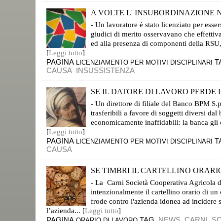
A VOLTE L' INSUBORDINAZIONE NO
CORTE DI CASSAZIONE, SEZ. LAVORO, SENTENZA N. 14391/18; DEPOSITATA IL 5 GIUGNO
- Un lavoratore è stato licenziato per esse
giudici di merito osservavano che effettiva
ed alla presenza di componenti della RSU,
[
Leggi tutto
]
PAGINA
T
LICENZIAMENTO PER MOTIVI DISCIPLINARI
CAUSA
INSUSSISTENZA
SE IL DATORE DI LAVORO PERDE L
CASSAZIONE LAVORO, ORDINANZA N. 12431/18; DEPOSITATA IL 21 MAGGIO
- Un direttore di filiale del Banco BPM S.p
trasferibili a favore di soggetti diversi dal
economicamente inaffidabili: la banca gli 
[
Leggi tutto
]
PAGINA
T
LICENZIAMENTO PER MOTIVI DISCIPLINARI
CAUSA
SE TIMBRI IL CARTELLINO ORARIO
CASSAZIONE CIVILE, SEZ. LAV., 23/03/2016 N. 5777.
- La Carni Società Cooperativa Agricola d
intenzionalmente il cartellino orario di u
frode contro l'azienda idonea ad incidere 
l’azienda... [
Leggi tutto
]
PAGINA
TAG
NEWS
CARNI
SO
ORARIO DI LAVORO