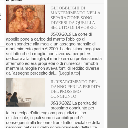
GLI OBBLIGHI DI
MANTENIMENTO NELLA
I
SEPARAZIONE SONO
e
DIVERSI DA QUELLI A
SEGUITO DI DIVORZIO
05/03/2019
La corte di
appello pone a carico del marito l'obbligo di
corrispondere alla moglie un assegno mensile di
mantenimento pari a € 2000. La decisione poggiava
sul fatto che la moglie non lavorava per potersi
dedicare alla famiglia, il marito era un professionista
affermato ed era proprietario di numerosi immobili
mentre la moglie non aveva fonti di reddito diverse
.
dall'assegno percepito dal... [
Leggi tutto
]
IL RISARCIMENTO DEL
DANNO PER LA PERDITA
DEL PROSSIMO
CONGIUNTO
08/10/2022
La perdita del
prossimo congiunto per
fatto e colpa d’altri cagiona pregiudizi di tipo
esistenziale, i quali sono risarcibili perché
conseguenti alla lesione di un diritto inviolabile della
persona: nel caso dello sconvolgimento della vita