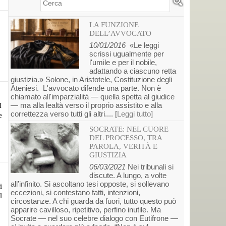
Cerca
LA FUNZIONE
DELL’AVVOCATO
10/01/2016
«Le leggi
scrissi ugualmente per
l'umile e per il nobile,
adattando a ciascuno retta
giustizia.» Solone, in Aristotele, Costituzione degli
Ateniesi. L'avvocato difende una parte. Non è
chiamato all'imparzialità — quella spetta al giudice
— ma alla lealtà verso il proprio assistito e alla
I
correttezza verso tutti gli altri.... [
Leggi tutto
]
e
SOCRATE: NEL CUORE
DEL PROCESSO, TRA
PAROLA, VERITÀ E
GIUSTIZIA
06/03/2021
Nei tribunali si
discute. A lungo, a volte
all’infinito. Si ascoltano tesi opposte, si sollevano
i
eccezioni, si contestano fatti, intenzioni,
l
circostanze. A chi guarda da fuori, tutto questo può
apparire cavilloso, ripetitivo, perfino inutile. Ma
Socrate — nel suo celebre dialogo con Eutifrone —