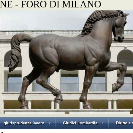
NE - FORO DI MILANO
giurisprudenza lavoro
Giudici Lombardia
Diritto e