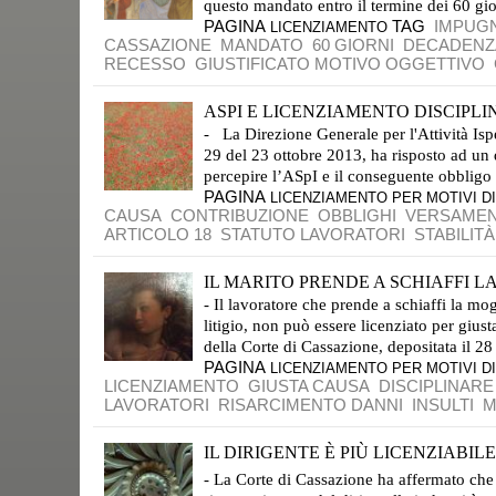
questo mandato entro il termine dei 60 giorn
PAGINA
TAG
IMPUG
LICENZIAMENTO
CASSAZIONE
MANDATO
60 GIORNI
DECADENZ
RECESSO
GIUSTIFICATO MOTIVO OGGETTIVO
ASPI E LICENZIAMENTO DISCIPL
- La Direzione Generale per l'Attività Ispe
29 del 23 ottobre 2013, ha risposto ad un qu
percepire l’ASpI e il conseguente obbligo de
PAGINA
LICENZIAMENTO PER MOTIVI DI
CAUSA
CONTRIBUZIONE
OBBLIGHI
VERSAME
ARTICOLO 18
STATUTO LAVORATORI
STABILIT
IL MARITO PRENDE A SCHIAFFI LA
- Il lavoratore che prende a schiaffi la mog
litigio, non può essere licenziato per gius
della Corte di Cassazione, depositata il 28 l
PAGINA
LICENZIAMENTO PER MOTIVI DI
LICENZIAMENTO
GIUSTA CAUSA
DISCIPLINARE
LAVORATORI
RISARCIMENTO DANNI
INSULTI
M
IL DIRIGENTE È PIÙ LICENZIABILE 
LA GIUSTIFICATEZZA NON EQUIVALE AL GIUSTIFICATO MOTIVO
- La Corte di Cassazione ha affermato che “