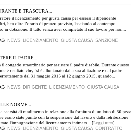
TORANTE E TRASCURA...
oratore il licenziamento per giusta causa per essersi il dipendente
ltri, ben oltre l’orario di pranzo previsto, lasciando al contempo
zo in dotazione. Il tutto senza aver completato il suo lavoro per non...
AG
NEWS
LICENZIAMENTO
GIUSTA CAUSA
SANZIONE
ERE IL PADRE...
a il congedo straordinario per assistere il padre disabile. Durante questo
te è risultato che, "si è allontanato dalla sua abitazione e dal padre
nterrottamente dal 31 maggio 2015 al 12 giugno 2015, quando...
AG
NEWS
DIRIGENTE
LICENZIAMENTO
GIUSTA CAUSA
LLE NORME...
 la scarsità di rendimento in relazione alla fornitura di un lotto di 30 pezz
he erano state punite con la sospensione dal lavoro e dalla retribuzione.
gettato l'impugnazione del licenziamento intimato... [
Leggi tutto
]
AG
NEWS
LICENZIAMENTO
GIUSTA CAUSA
CONTRATTO