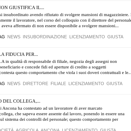
N GIUSTIFICA IL...
rsi insubordinato avendo rifiutato di svolgere mansioni di magazziniere. 
mente il lavoratore, nel corso del colloquio con il direttore del personal
 aveva affermato di non essere disponibile a svolgere mansioni...
AG
NEWS
INSUBORDINAZIONE
LICENZIAMENTO
GIUSTA
A FIDUCIA PER...
.A in qualità di responsabile di filiale, negozia degli assegni non
 beneficiario e concede fidi ed aperture di credito a soggetti
contesta questo comportamento che viola i suoi doveri contrattuali e le..
AG
NEWS
DIRETTORE
FILIALE
LICENZIAMENTO
GIUSTA
 DEL COLLEGA,...
i Ancona ha contestato ad un lavoratore di aver marcato
n collega, che sapeva essere assente dal lavoro, ponendo in essere una
sul sistema dei controlli del personale; questo comportamento per
CIETÀ
AGRICOLA
ANCONA
LICENZIAMENTO
GIUSTA