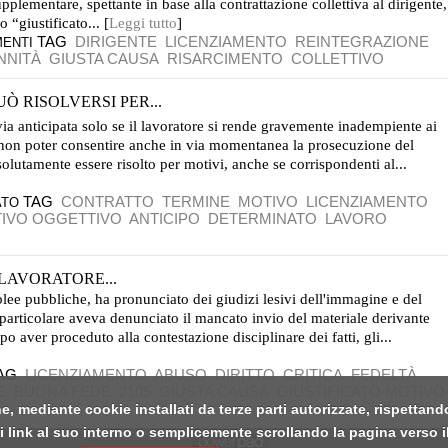
pplementare, spettante in base alla contrattazione collettiva al dirigente,
 “giustificato... [
Leggi tutto
]
TAG
DIRIGENTE
LICENZIAMENTO
REINTEGRAZIONE
MENTI
NNITÀ
GIUSTA CAUSA
RISARCIMENTO
COLLETTIVO
Ò RISOLVERSI PER...
 via anticipata solo se il lavoratore si rende gravemente inadempiente ai
a non poter consentire anche in via momentanea la prosecuzione del
olutamente essere risolto per motivi, anche se corrispondenti al...
TAG
CONTRATTO
TERMINE
MOTIVO
LICENZIAMENTO
ATO
TIVO OGGETTIVO
ANTICIPO
DETERMINATO
LAVORO
 LAVORATORE...
blee pubbliche, ha pronunciato dei giudizi lesivi dell'immagine e del
n particolare aveva denunciato il mancato invio del materiale derivante
po aver proceduto alla contestazione disciplinare dei fatti, gli...
AG
LICENZIAMENTO
ABUSO
DIRITTO
CRITICA
FEDELTÀ
E
BUONA FEDE
2105
GIUSTA CAUSA
GIUSTIFICATO MOTIVO
e, mediante cookie installati da terze parti autorizzate, rispettand
link al suo interno o semplicemente scrollando la pagina verso il b