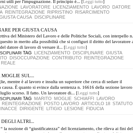
i utili per l'impugnazione. Il principio é... [
Leggi tutto
]
NAZIONE
LAVORATORE
LICENZIAMENTO
LAVORO
DATORE
A
REINTEGRAZIONE
RIPRISTINO
RISARCIMENTO
GIUSTA CAUSA
DISCIPLINARE
INARE PER GIUSTA CAUSA
ttiva del Ministero del Lavoro e delle Politiche Sociali, con interpello n
esito in merito alla possibilità che si configuri il diritto del lavoratore 
l datore di lavoro di versare il... [
Leggi tutto
]
TAG
LICENZIAMENTO
DISCIPLINARE
GIUSTA
SCIPLINARI
NTO
DISOCCUPAZIONE
CONTRIBUTO
REINTEGRAZIONE
À REALE
 MOGLIE SUL...
lie, mentre è al lavoro e insulta un superiore che cerca di sedare il
ta causa. È quanto si evince dalla sentenza n. 16616 della sezione lavoro
uglio scorso. Il fatto. Un lavoratore di... [
Leggi tutto
]
TAG
MARITO
MOGLIE
SCHIAFFI
LAVORO
SCIPLINARI
REINTEGRAZIONE
POSTO LAVORO
ARTICOLO 18
STATUTO
INACCE
DIRIGENTE
LITIGIO
LESIONE
FIDUCIA
DEGLI ALTRI...
 la nozione di “giustificatezza” del licenziamento, che rileva ai fini del