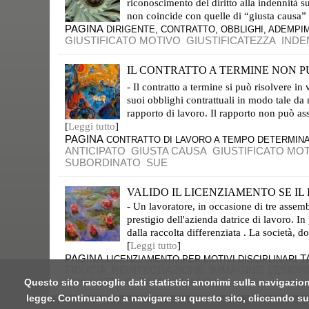
riconoscimento del diritto alla indennità su
non coincide con quelle di “giusta causa” o
PAGINA
DIRIGENTE, CONTRATTO, OBBLIGHI, ADEMPI
GIUSTIFICATO MOTIVO
GIUSTIFICATEZZA
INDE
IL CONTRATTO A TERMINE NON PU
IL TERMINE GARANTISCE LA STABILITÀ DEL POSTO DI LAVORO FINO ALLA SUA SCADENZA
- Il contratto a termine si può risolvere in
suoi obblighi contrattuali in modo tale d
rapporto di lavoro. Il rapporto non può ass
[
Leggi tutto
]
PAGINA
CONTRATTO DI LAVORO A TEMPO DETERMIN
ANTICIPATO
GIUSTA CAUSA
GIUSTIFICATO MO
SUBORDINATO
SUE
VALIDO IL LICENZIAMENTO SE IL
- Un lavoratore, in occasione di tre assem
prestigio dell'azienda datrice di lavoro. I
dalla raccolta differenziata . La società, do
[
Leggi tutto
]
PAGINA
T
LICENZIAMENTO PER MOTIVI DISCIPLINARI
FIDUCIA
REINTEGRAZIONE
IMMAGINE
LESION
SOGGETTIVO
RISARCIMENTO
Questo sito raccoglie dati statistici anonimi sulla navigazion
legge. Continuando a navigare su questo sito, cliccando sui 