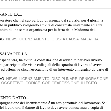
RANTE LA...
avoratore che nel suo periodo di assenza dal servizio, per 4 giorni, a
ito in pubblico svolgendo attività di concertista unitamente ad altre
ambito di una serata organizzata per la festa della Madonna del...
AG
NEWS
LICENZIAMENTO
GIUSTA CAUSA
MALATTIA
ALVA PER LA...
pedaliera, ha avuto la contestazione di addebito per aver inveito
 partecipato alle visite collegiali della squadra di lavoro ed aveva
 ed offensive circa l'esecuzione di un intervento chirurgico da parte di
AG
NEWS
LICENZIAMENTO
DISCIPLINARE
DENIGRAZIONE
O OGGETTIVO
CODICE
CODICEAFFISSIONE
ILLECITO
NTO É ATTO...
mpugnazione del licenziamento é un atto personale del lavoratore. Se il
el lavoratore, il datore di lavoro deve avere conoscenza e copia di