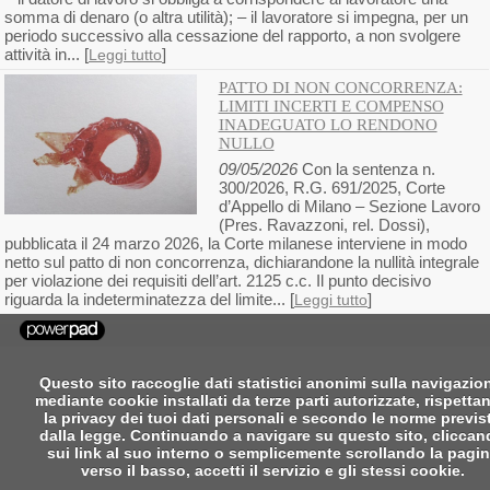
somma di denaro (o altra utilità); – il lavoratore si impegna, per un
periodo successivo alla cessazione del rapporto, a non svolgere
attività in... [
]
Leggi tutto
PATTO DI NON CONCORRENZA:
LIMITI INCERTI E COMPENSO
INADEGUATO LO RENDONO
NULLO
09/05/2026
Con la sentenza n.
300/2026, R.G. 691/2025, Corte
d’Appello di Milano – Sezione Lavoro
(Pres. Ravazzoni, rel. Dossi),
pubblicata il 24 marzo 2026, la Corte milanese interviene in modo
netto sul patto di non concorrenza, dichiarandone la nullità integrale
per violazione dei requisiti dell’art. 2125 c.c. Il punto decisivo
riguarda la indeterminatezza del limite... [
]
Leggi tutto
Questo sito raccoglie dati statistici anonimi sulla navigazio
mediante cookie installati da terze parti autorizzate, rispetta
la privacy dei tuoi dati personali e secondo le norme previs
dalla legge. Continuando a navigare su questo sito, clicca
sui link al suo interno o semplicemente scrollando la pagi
verso il basso, accetti il servizio e gli stessi cookie.