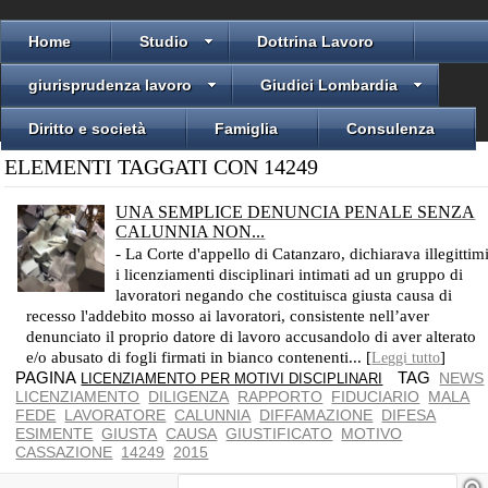
Home
Studio
Dottrina Lavoro
giurisprudenza lavoro
Giudici Lombardia
Diritto e società
Famiglia
Consulenza
ELEMENTI TAGGATI CON 14249
UNA SEMPLICE DENUNCIA PENALE SENZA
CALUNNIA NON...
- La Corte d'appello di Catanzaro, dichiarava illegittim
i licenziamenti disciplinari intimati ad un gruppo di
lavoratori negando che costituisca giusta causa di
recesso l'addebito mosso ai lavoratori, consistente nell’aver
denunciato il proprio datore di lavoro accusandolo di aver alterato
e/o abusato di fogli firmati in bianco contenenti... [
]
Leggi tutto
PAGINA
TAG
NEWS
LICENZIAMENTO PER MOTIVI DISCIPLINARI
LICENZIAMENTO
DILIGENZA
RAPPORTO
FIDUCIARIO
MALA
FEDE
LAVORATORE
CALUNNIA
DIFFAMAZIONE
DIFESA
ESIMENTE
GIUSTA
CAUSA
GIUSTIFICATO
MOTIVO
CASSAZIONE
14249
2015