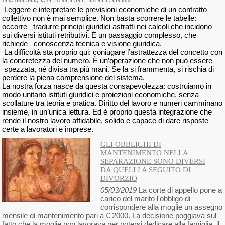
Leggere e interpretare le previsioni economiche di un contratto
collettivo non è mai semplice. Non basta scorrere le tabelle:
occorre tradurre principi giuridici astratti nei calcoli che incidono
sui diversi istituti retributivi. È un passaggio complesso, che
richiede conoscenza tecnica e visione giuridica.
La difficoltà sta proprio qui: coniugare l’astrattezza del concetto con
la concretezza del numero. È un’operazione che non può essere
spezzata, né divisa tra più mani. Se la si frammenta, si rischia di
perdere la piena comprensione del sistema.
La nostra forza nasce da questa consapevolezza: costruiamo in
modo unitario istituti giuridici e proiezioni economiche, senza
scollature tra teoria e pratica. Diritto del lavoro e numeri camminano
insieme, in un’unica lettura. Ed è proprio questa integrazione che
rende il nostro lavoro affidabile, solido e capace di dare risposte
certe a lavoratori e imprese.
GLI OBBLIGHI DI
MANTENIMENTO NELLA
SEPARAZIONE SONO DIVERSI
DA QUELLI A SEGUITO DI
DIVORZIO
05/03/2019
La corte di appello pone a
carico del marito l'obbligo di
corrispondere alla moglie un assegno
mensile di mantenimento pari a € 2000. La decisione poggiava sul
fatto che la moglie non lavorava per potersi dedicare alla famiglia, il