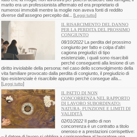
marito era un professionista affermato ed era proprietario di
numerosi immobili mentre la moglie non aveva fonti di reddito
diverse dall'assegno percepito dal... [
]
Leggi tutto
IL RISARCIMENTO DEL DANNO
PER LA PERDITA DEL PROSSIMO
CONGIUNTO
08/10/2022
La perdita del prossimo
congiunto per fatto e colpa d’altri
cagiona pregiudizi di tipo
esistenziale, i quali sono risarcibili
perché conseguenti alla lesione di un
diritto inviolabile della persona: nel caso dello sconvolgimento della
vita familiare provocato dalla perdita di congiunto, il pregiudizio di
tipo esistenziale è risarcibile appunto perché consegue alla...
[
]
Leggi tutto
IL PATTO DI NON
CONCORRENZA NEL RAPPORTO
DI LAVORO SUBORDINATO:
NATURA, FUNZIONE E LIMITI DI
VALIDITÀ
02/01/2022
Il patto di non
concorrenza è un contratto a titolo
oneroso e a prestazioni corrispettive:
– il datore di lavoro si obbliga a corrispondere al lavoratore una