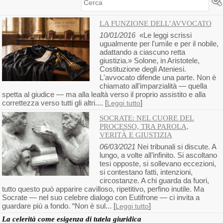
Cerca
LA FUNZIONE DELL’AVVOCATO
10/01/2016
«Le leggi scrissi
ugualmente per l'umile e per il nobile,
adattando a ciascuno retta
giustizia.» Solone, in Aristotele,
Costituzione degli Ateniesi.
L'avvocato difende una parte. Non è
chiamato all'imparzialità — quella
spetta al giudice — ma alla lealtà verso il proprio assistito e alla
correttezza verso tutti gli altri.... [
]
Leggi tutto
SOCRATE: NEL CUORE DEL
PROCESSO, TRA PAROLA,
VERITÀ E GIUSTIZIA
06/03/2021
Nei tribunali si discute. A
lungo, a volte all’infinito. Si ascoltano
tesi opposte, si sollevano eccezioni,
si contestano fatti, intenzioni,
circostanze. A chi guarda da fuori,
tutto questo può apparire cavilloso, ripetitivo, perfino inutile. Ma
Socrate — nel suo celebre dialogo con Eutifrone — ci invita a
guardare più a fondo. “Non è sul... [
]
Leggi tutto
La celerità come esigenza di tutela giuridica