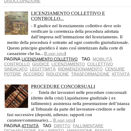
DISOCCUPAZIONE
LICENZIAMENTO COLLETTIVO E
CONTROLLO...
IL GIUDICE PUÒ SOLO VERIFICARE CHE LA PROCEDURA SI SIA SVOLTA CORRETTAMENTE
- Il giudice nel licenziamento collettivo deve solo
verificare la correttezza della procedura adottata
dall’impresa nell’intimazione del licenziamento. Il
merito della procedura è sottratto ad ogni controllo giurisdizionale.
Questo principio giuridico è stato così sintetizzato dalla corte di
cassazione che ha... [
]
Leggi tutto
PAGINA
TAG
MOBILITÀ
LICENZIAMENTO COLLETTIVO
CONTROLLO
GIUDICE
LICENZIAMENTO
COLLETTIVO
SINDACATO
LEGITTIMITÀ
RIDIMENZIONAMENTO
CENSURE
POTERE
ACCORDO
RIDUZIONE
TRASFORMAZIONE
ATTIVITÀ
PROCEDURE CONCORSUALI
- Tutela dei lavoratori nelle procedure concorsuali
(diritto della crisi) Liquidazione giudiziale ( ex
fallimento): assistenza nella presentazione dell’istanza
al Tribunale da parte del lavoratore-creditore e nelle
fasi successive (depositi, udienze, rapporti con
curatore/commissario).... [
]
Leggi tutto
PAGINA
TAG
DIRITTO
FALLIMENTARE
ATTIVITÀ
DICHIARAZIONE
FALLIMENTO
AMMISSIONE
PASSIVO