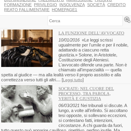
FORMAZIONE
PRIVILEGIO
INSOLVENZA
SOCIETÀ
CREDITO
REATO FALLIMENTARE
HOMEPAGE1
Cerca
LA FUNZIONE DELL’AVVOCATO
10/01/2016
«Le leggi scrissi
ugualmente per l'umile e per il nobile,
adattando a ciascuno retta
giustizia.» Solone, in Aristotele,
Costituzione degli Ateniesi.
L'avvocato difende una parte. Non è
chiamato all'imparzialità — quella
spetta al giudice — ma alla lealtà verso il proprio assistito e alla
correttezza verso tutti gli altri.... [
]
Leggi tutto
SOCRATE: NEL CUORE DEL
PROCESSO, TRA PAROLA,
VERITÀ E GIUSTIZIA
06/03/2021
Nei tribunali si discute. A
lungo, a volte all’infinito. Si ascoltano
tesi opposte, si sollevano eccezioni,
si contestano fatti, intenzioni,
circostanze. A chi guarda da fuori,
tutto questo può apparire cavilloso, ripetitivo, perfino inutile. Ma