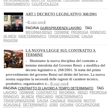
TRAVISAMENTO
COLPEVOLEZZA
ART.1 DECRETO LEGISLATIVO 368/2001
- [
]
Leggi tutto
PAGINA
TAG
GIURISPRUDENZA LAVORO
RIFORMA RENZI
TERMINE
PROROGA
RINNOVO
36 MESI
INDETERMINATO
TRASFORMAZIONE
CAUSA
RAGIONI
LA NUOVA LEGGE SUL CONTRATTO A
TERMINE
IL CONTRATTO A TERMINE È STATO AMPIAMENTE LIBERALIZZATO
- Illustriamo la nuova disciplina del contratto a
termine introdotta dal Governo Renzi a modifica del
decreto legislativo n. 268/2001. Si tratta del primo
provvedimento del governo Renzi sul diritto del lavoro. La nuova
norma sopprime la necessità delle ragioni di carattere tecnico,
produttivo, organizzativo o... [
]
Leggi tutto
PAGINA
TAG
CONTRATTO DI LAVORO A TEMPO DETERMINATO
LAVORO
TERMINE
CONTRATTO
RIFORMA.
RENZI
PROROGA
RINNOVO
36 MESI
PRECARIO
INDETERMINATO
TRASFORMAZIONE
CAUSA
CAUSALE
RAGIONI
MOTIVI
ACAUSALE
DETERMINATO
JOBS
GIOVANI
OCCUPAZIONE