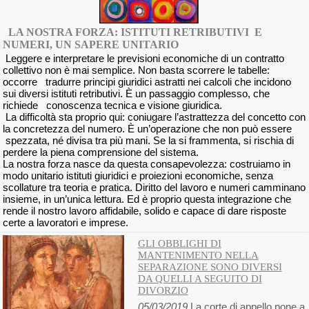
LA NOSTRA FORZA: ISTITUTI RETRIBUTIVI E
NUMERI, UN SAPERE UNITARIO
Leggere e interpretare le previsioni economiche di un contratto
collettivo non è mai semplice. Non basta scorrere le tabelle:
occorre tradurre principi giuridici astratti nei calcoli che incidono
sui diversi istituti retributivi. È un passaggio complesso, che
richiede conoscenza tecnica e visione giuridica.
La difficoltà sta proprio qui: coniugare l’astrattezza del concetto con
la concretezza del numero. È un’operazione che non può essere
spezzata, né divisa tra più mani. Se la si frammenta, si rischia di
perdere la piena comprensione del sistema.
La nostra forza nasce da questa consapevolezza: costruiamo in
modo unitario istituti giuridici e proiezioni economiche, senza
scollature tra teoria e pratica. Diritto del lavoro e numeri camminano
insieme, in un’unica lettura. Ed è proprio questa integrazione che
rende il nostro lavoro affidabile, solido e capace di dare risposte
certe a lavoratori e imprese.
GLI OBBLIGHI DI
MANTENIMENTO NELLA
SEPARAZIONE SONO DIVERSI
DA QUELLI A SEGUITO DI
DIVORZIO
05/03/2019
La corte di appello pone a