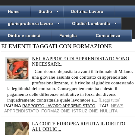
Home
Studio
Dottrina Lavoro
giurisprudenza lavoro
Giudici Lombardia
Diritto e società
Famiglia
Consulenza
ELEMENTI TAGGATI CON FORMAZIONE
NEL RAPPORTO DI APPRENDISTATO SONO
NECESSARI:...
IL CONTRATTO DI APPRENDISTATO NON SI RISOLVE AUTOMATICAMENTE ALLA SCADENZA DEL TERMINE DI DURATA
- Con ricorso depositato avanti il Tribunale di Milano,
una giovane assunta con contratto di apprendistato
professionalizzante, si è rivolto al giudice contestando
la legittimità del contratto. Conseguentemente ha chiesto il
pagamento delle differenze retributive in forza del diverso
inquadramento contrattuale quale lavoratore a... [
]
Leggi tutto
PAGINA
TAG
NEWS
RAPPORTO LAVORO APPRENDISTATO
APPRENDISTATO
FORMAZIONE
ISTRUZIONE
NULLITÀ
LA CORTE EUROPEA RIFIUTA IL DIRITTO
ALL'OBLIO...
DUE CITTADINI TEDESCHI CONDANNATI A 25 ANNI DI RECLUSIONE, HANNO CHIESTO CHE FOSSE CANCELLATO IL LORO NOME DAGLI ARTICOLI DIGITALI DI ALCUNI ORGANI...