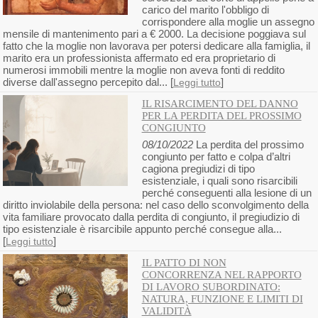
carico del marito l'obbligo di
corrispondere alla moglie un assegno
mensile di mantenimento pari a € 2000. La decisione poggiava sul
fatto che la moglie non lavorava per potersi dedicare alla famiglia, il
marito era un professionista affermato ed era proprietario di
numerosi immobili mentre la moglie non aveva fonti di reddito
diverse dall'assegno percepito dal... [
]
Leggi tutto
IL RISARCIMENTO DEL DANNO
PER LA PERDITA DEL PROSSIMO
CONGIUNTO
08/10/2022
La perdita del prossimo
congiunto per fatto e colpa d’altri
cagiona pregiudizi di tipo
esistenziale, i quali sono risarcibili
perché conseguenti alla lesione di un
diritto inviolabile della persona: nel caso dello sconvolgimento della
vita familiare provocato dalla perdita di congiunto, il pregiudizio di
tipo esistenziale è risarcibile appunto perché consegue alla...
[
]
Leggi tutto
IL PATTO DI NON
CONCORRENZA NEL RAPPORTO
DI LAVORO SUBORDINATO:
NATURA, FUNZIONE E LIMITI DI
VALIDITÀ