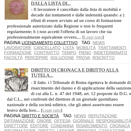
DALLA LISTA DI...
- Il lavoratore è cancellato dalla lista di mobilità e
decade dai trattamenti e dalle indennità quando: a )
rifiuti di essere avviato ad un corso di formazione
professionale autorizzato dalla Regione o non lo frequenti
regolarmente; b ) non accetti l'offerta di un lavoro che sia
professionalmente equivalente ovvero,... [
]
Leggi tutto
PAGINA
TAG
NEWS
LICENZIAMENTO COLLETTIVO
LAVORATORE
CANCELLATO
LISTA
MOBILITÀ
TRATTAMENTI
FORMAZIONE
CONTRATTO
TEMPO
PIENO
INDETERMINATO
FACOLTÀ
PERCEPIRE
SOLUZIONE
PROVA
RISCRITTO
DIRITTO DI CRONACA E DIRITTO ALLA
TUTELA...
GUTTUSO RENATO,UOMO CON GIORNALE
- Il fatto. i l Tribunale di Roma rigettava le domande di
risarcimento del danno e di applicazione della sanzion
di cui alla L. n. 47 del 1948, art. 12 proposte da D.G. 
dal C.L., nei confronti del direttore di un giornale quotidiano
nazionale e della società editrice, che gli attori asserivano essere
lesivo della loro... [
]
Leggi tutto
PAGINA
TAG
NEWS
REPUTAZIONE
DIRITTO E SOCIETÀ
DIFFAMAZIONE
ONORE
OFFESA
GIORNALE
RESPONSABILIT
DIRETTORE
EDITORE
CONDANNA
RISARCIMENTO
CRONACA
INFORMAZIONE
DIRITTO
LESIONE
PERSONA
CASSAZIONE