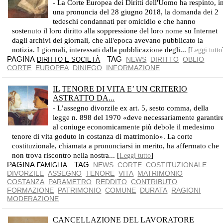
- La Corte Europea dei Diritti dell'Uomo ha respinto, i
una pronuncia del 28 giugno 2018, la domanda dei 2
tedeschi condannati per omicidio e che hanno
sostenuto il loro diritto alla soppressione del loro nome su Internet
dagli archivi dei giornali, che all'epoca avevano pubblicato la
notizia. I giornali, interessati dalla pubblicazione degli... [
Leggi tutto
PAGINA
TAG
NEWS
DIRITTO
OBLIO
DIRITTO E SOCIETÀ
CORTE
EUROPEA
DINIEGO
INFORMAZIONE
IL TENORE DI VITA E’ UN CRITERIO
ASTRATTO DA...
- L’assegno divorzile ex art. 5, sesto comma, della
legge n. 898 del 1970 «deve necessariamente garantir
al coniuge economicamente più debole il medesimo
tenore di vita goduto in costanza di matrimonio». La corte
costituzionale, chiamata a pronunciarsi in merito, ha affermato che
non trova riscontro nella nostra... [
]
Leggi tutto
PAGINA
TAG
NEWS
CORTE
COSTITUZIONALE
FAMIGLIA
DIVORZILE
ASSEGNO
TENORE
VITA
MATRIMONIO
COSTANZA
PARAMETRO
REDDITO
CONTRIBUTO
FORMAZIONE
PATRIMONIO
COMUNE
DURATA
RAGIONI
MODERAZIONE
CANCELLAZIONE DEL LAVORATORE