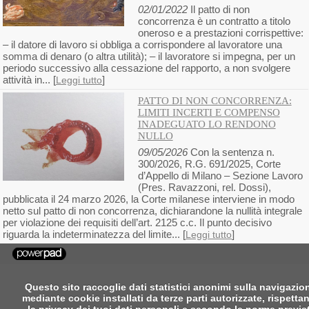
02/01/2022
Il patto di non
concorrenza è un contratto a titolo
oneroso e a prestazioni corrispettive:
– il datore di lavoro si obbliga a corrispondere al lavoratore una
somma di denaro (o altra utilità); – il lavoratore si impegna, per un
periodo successivo alla cessazione del rapporto, a non svolgere
attività in... [
]
Leggi tutto
PATTO DI NON CONCORRENZA:
LIMITI INCERTI E COMPENSO
INADEGUATO LO RENDONO
NULLO
09/05/2026
Con la sentenza n.
300/2026, R.G. 691/2025, Corte
d’Appello di Milano – Sezione Lavoro
(Pres. Ravazzoni, rel. Dossi),
pubblicata il 24 marzo 2026, la Corte milanese interviene in modo
netto sul patto di non concorrenza, dichiarandone la nullità integrale
per violazione dei requisiti dell’art. 2125 c.c. Il punto decisivo
riguarda la indeterminatezza del limite... [
]
Leggi tutto
Questo sito raccoglie dati statistici anonimi sulla navigazio
mediante cookie installati da terze parti autorizzate, rispetta