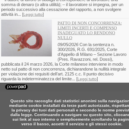
somma di denaro (o altra utilità); – il lavoratore si impegna, per un
periodo successivo alla cessazione del rapporto, a non svolgere
attività in... [
]
Leggi tutto
PATTO DI NON CONCORRENZA:
LIMITI INCERTI E COMPENSO
INADEGUATO LO RENDONO
NULLO
09/05/2026
Con la sentenza n.
300/2026, R.G. 691/2025, Corte
d’Appello di Milano – Sezione Lavoro
(Pres. Ravazzoni, rel. Dossi),
pubblicata il 24 marzo 2026, la Corte milanese interviene in modo
netto sul patto di non concorrenza, dichiarandone la nullità integrale
per violazione dei requisiti dell’art. 2125 c.c. Il punto decisivo
riguarda la indeterminatezza del limite... [
]
Leggi tutto
Questo sito raccoglie dati statistici anonimi sulla navigazio
mediante cookie installati da terze parti autorizzate, rispetta
la privacy dei tuoi dati personali e secondo le norme previs
dalla legge. Continuando a navigare su questo sito, clicca
sui link al suo interno o semplicemente scrollando la pagi
verso il basso, accetti il servizio e gli stessi cookie.