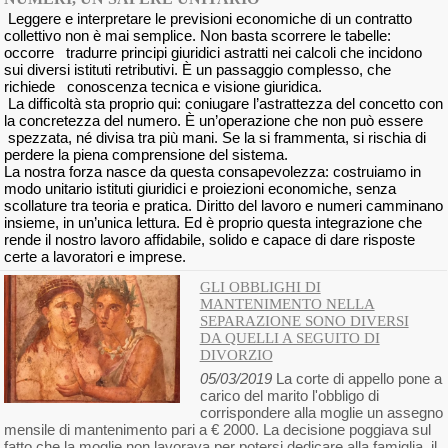
Leggere e interpretare le previsioni economiche di un contratto
collettivo non è mai semplice. Non basta scorrere le tabelle:
occorre tradurre principi giuridici astratti nei calcoli che incidono
sui diversi istituti retributivi. È un passaggio complesso, che
richiede conoscenza tecnica e visione giuridica.
La difficoltà sta proprio qui: coniugare l’astrattezza del concetto con
la concretezza del numero. È un’operazione che non può essere
spezzata, né divisa tra più mani. Se la si frammenta, si rischia di
perdere la piena comprensione del sistema.
La nostra forza nasce da questa consapevolezza: costruiamo in
modo unitario istituti giuridici e proiezioni economiche, senza
scollature tra teoria e pratica. Diritto del lavoro e numeri camminano
insieme, in un’unica lettura. Ed è proprio questa integrazione che
rende il nostro lavoro affidabile, solido e capace di dare risposte
certe a lavoratori e imprese.
GLI OBBLIGHI DI
MANTENIMENTO NELLA
SEPARAZIONE SONO DIVERSI
DA QUELLI A SEGUITO DI
DIVORZIO
05/03/2019
La corte di appello pone a
carico del marito l'obbligo di
corrispondere alla moglie un assegno
mensile di mantenimento pari a € 2000. La decisione poggiava sul
fatto che la moglie non lavorava per potersi dedicare alla famiglia, il