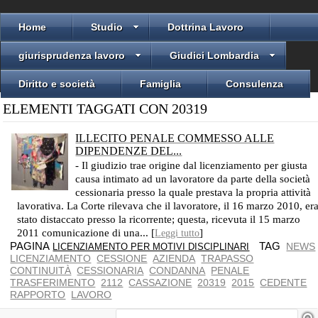
Home
Studio
Dottrina Lavoro
giurisprudenza lavoro
Giudici Lombardia
Diritto e società
Famiglia
Consulenza
ELEMENTI TAGGATI CON 20319
ILLECITO PENALE COMMESSO ALLE
DIPENDENZE DEL...
- Il giudizio trae origine dal licenziamento per giusta
causa intimato ad un lavoratore da parte della società
cessionaria presso la quale prestava la propria attività
lavorativa. La Corte rilevava che il lavoratore, il 16 marzo 2010, er
stato distaccato presso la ricorrente; questa, ricevuta il 15 marzo
2011 comunicazione di una... [
]
Leggi tutto
PAGINA
TAG
NEWS
LICENZIAMENTO PER MOTIVI DISCIPLINARI
LICENZIAMENTO
CESSIONE
AZIENDA
TRAPASSO
CONTINUITÀ
CESSIONARIA
CONDANNA
PENALE
TRASFERIMENTO
2112
CASSAZIONE
20319
2015
CEDENTE
RAPPORTO
LAVORO