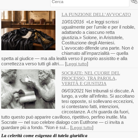
Cerca
LA FUNZIONE DELL’AVVOCATO
10/01/2016
«Le leggi scrissi
ugualmente per l'umile e per il nobile,
adattando a ciascuno retta
giustizia.» Solone, in Aristotele,
Costituzione degli Ateniesi.
L'avvocato difende una parte. Non è
chiamato all'imparzialità — quella
spetta al giudice — ma alla lealtà verso il proprio assistito e alla
correttezza verso tutti gli altri.... [
]
Leggi tutto
SOCRATE: NEL CUORE DEL
PROCESSO, TRA PAROLA,
VERITÀ E GIUSTIZIA
06/03/2021
Nei tribunali si discute. A
lungo, a volte all’infinito. Si ascoltano
tesi opposte, si sollevano eccezioni,
si contestano fatti, intenzioni,
circostanze. A chi guarda da fuori,
tutto questo può apparire cavilloso, ripetitivo, perfino inutile. Ma
Socrate — nel suo celebre dialogo con Eutifrone — ci invita a
guardare più a fondo. “Non è sul... [
]
Leggi tutto
La celerità come esigenza di tutela giuridica