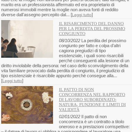
marito era un professionista affermato ed era proprietario di
numerosi immobili mentre la moglie non aveva fonti di reddito
diverse dall'assegno percepito dal... [
]
Leggi tutto
IL RISARCIMENTO DEL DANNO
PER LA PERDITA DEL PROSSIMO
CONGIUNTO
08/10/2022
La perdita del prossimo
congiunto per fatto e colpa d’altri
cagiona pregiudizi di tipo
esistenziale, i quali sono risarcibili
perché conseguenti alla lesione di un
diritto inviolabile della persona: nel caso dello sconvolgimento della
vita familiare provocato dalla perdita di congiunto, il pregiudizio di
tipo esistenziale è risarcibile appunto perché consegue alla...
[
]
Leggi tutto
IL PATTO DI NON
CONCORRENZA NEL RAPPORTO
DI LAVORO SUBORDINATO:
NATURA, FUNZIONE E LIMITI DI
VALIDITÀ
02/01/2022
Il patto di non
concorrenza è un contratto a titolo
oneroso e a prestazioni corrispettive:
– il datore di lavoro si obbliga a corrispondere al lavoratore una