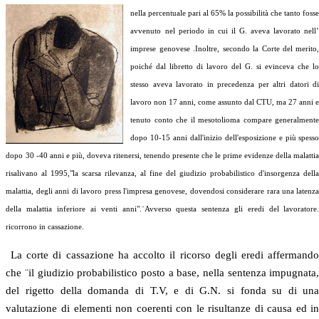
nella percentuale pari al 65% la possibilità che tanto foss
avvenuto nel periodo in cui il G. aveva lavorato nell
imprese genovese .Inoltre, secondo la Corte del merito
poiché dal libretto di lavoro del G. si evinceva che l
stesso aveva lavorato in precedenza per altri datori d
lavoro non 17 anni, come assunto dal CTU, ma 27 anni 
tenuto conto che il mesotolioma compare generalment
dopo 10-15 anni dall'inizio dell'esposizione e più spess
dopo 30 -40 anni e più, doveva ritenersi, tenendo presente che le prime evidenze della malatti
risalivano al 1995,"la scarsa rilevanza, al fine del giudizio probabilistico d'insorgenza dell
malattia, degli anni di lavoro press l'impresa genovese, dovendosi considerare rara una latenz
della malattia inferiore ai venti anni".¨Avverso questa sentenza gli eredi del lavoratore
ricorrono in cassazione.
La corte di cassazione ha accolto il ricorso degli eredi affermand
che ¨il giudizio probabilistico posto a base, nella sentenza impugnata
del rigetto della domanda di T.V, e di G.N. si fonda su di un
valutazione di elementi non coerenti con le risultanze di causa ed i