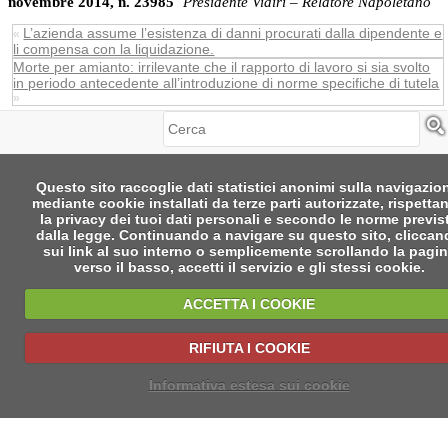
novembre 2014, n. 23985
¨
Presidente Vidiri – Relatore Napoletano
L’azienda assume l’esistenza di danni procurati dalla dipendente e
«
li compensa con la liquidazione.
Morte per amianto: irrilevante che il rapporto di lavoro si sia svolto
in periodo antecedente all’introduzione di norme specifiche di tutela
»
Cerca
Questo sito raccoglie dati statistici anonimi sulla navigazio
mediante cookie installati da terze parti autorizzate, rispetta
la privacy dei tuoi dati personali e secondo le norme previs
dalla legge. Continuando a navigare su questo sito, clicca
sui link al suo interno o semplicemente scrollando la pagi
verso il basso, accetti il servizio e gli stessi cookie.
ACCETTA I COOKIE
RIFIUTA I COOKIE
Informativa estesa sui cookie