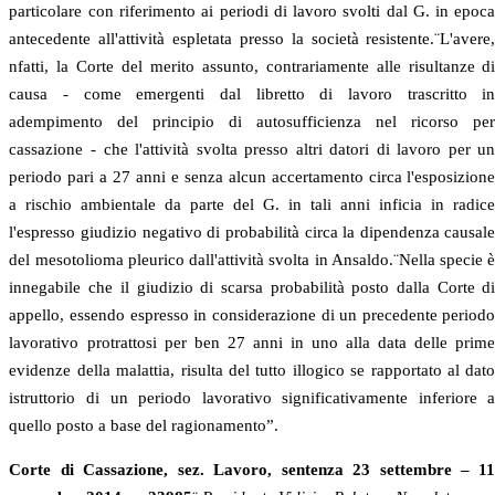
particolare con riferimento ai periodi di lavoro svolti dal G. in epoc
antecedente all'attività espletata presso la società resistente.¨L'avere
nfatti, la Corte del merito assunto, contrariamente alle risultanze d
causa - come emergenti dal libretto di lavoro trascritto i
adempimento del principio di autosufficienza nel ricorso pe
cassazione - che l'attività svolta presso altri datori di lavoro per u
periodo pari a 27 anni e senza alcun accertamento circa l'esposizion
a rischio ambientale da parte del G. in tali anni inficia in radic
l'espresso giudizio negativo di probabilità circa la dipendenza causal
del mesotolioma pleurico dall'attività svolta in Ansaldo.¨Nella specie 
innegabile che il giudizio di scarsa probabilità posto dalla Corte d
appello, essendo espresso in considerazione di un precedente period
lavorativo protrattosi per ben 27 anni in uno alla data delle prim
evidenze della malattia, risulta del tutto illogico se rapportato al dat
istruttorio di un periodo lavorativo significativamente inferiore 
quello posto a base del ragionamento”.
Corte di Cassazione, sez. Lavoro, sentenza 23 settembre – 1