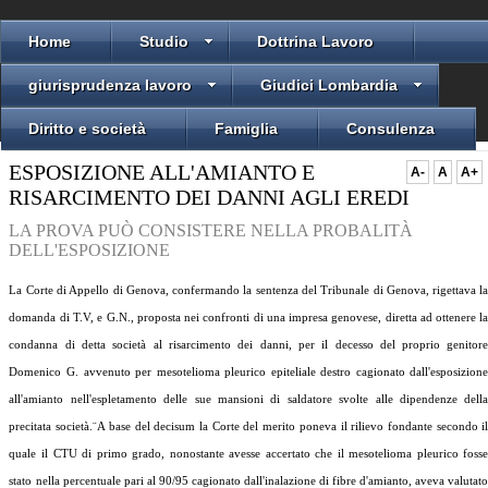
Home
Studio
Dottrina Lavoro
giurisprudenza lavoro
Giudici Lombardia
Diritto e società
Famiglia
Consulenza
ESPOSIZIONE ALL'AMIANTO E
A-
A
A+
RISARCIMENTO DEI DANNI AGLI EREDI
LA PROVA PUÒ CONSISTERE NELLA PROBALITÀ
DELL'ESPOSIZIONE
La Corte di Appello di Genova, confermando la sentenza del Tribunale di Genova, rigettava l
domanda di T.V, e G.N., proposta nei confronti di una impresa genovese, diretta ad ottenere l
condanna di detta società al risarcimento dei danni, per il decesso del proprio genitor
Domenico G. avvenuto per mesotelioma pleurico epiteliale destro cagionato dall'esposizion
all'amianto nell'espletamento delle sue mansioni di saldatore svolte alle dipendenze dell
precitata società.¨A base del decisum la Corte del merito poneva il rilievo fondante secondo i
quale il CTU di primo grado, nonostante avesse accertato che il mesotelioma pleurico foss
stato nella percentuale pari al 90/95 cagionato dall'inalazione di fibre d'amianto, aveva valutat