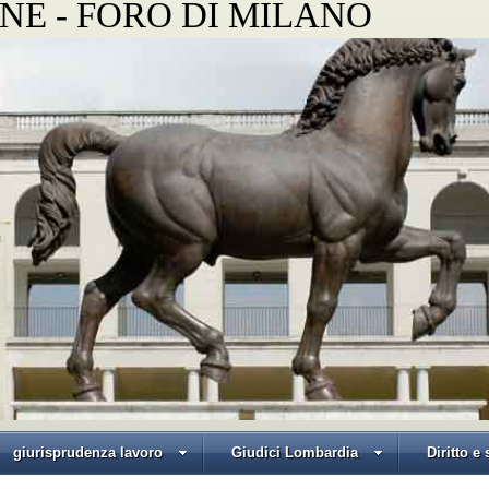
NE - FORO DI MILANO
giurisprudenza lavoro
Giudici Lombardia
Diritto e