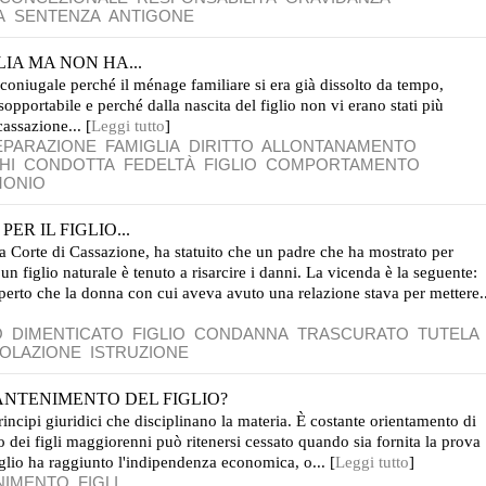
A
SENTENZA
ANTIGONE
IA MA NON HA...
 coniugale perché il ménage familiare si era già dissolto da tempo,
sopportabile e perché dalla nascita del figlio non vi erano stati più
cassazione... [
Leggi tutto
]
EPARAZIONE
FAMIGLIA
DIRITTO
ALLONTANAMENTO
HI
CONDOTTA
FEDELTÀ
FIGLIO
COMPORTAMENTO
MONIO
ER IL FIGLIO...
 Corte di Cassazione, ha statuito che un padre che ha mostrato per
 figlio naturale è tenuto a risarcire i danni. La vicenda è la seguente:
rto che la donna con cui aveva avuto una relazione stava per mettere..
O
DIMENTICATO
FIGLIO
CONDANNA
TRASCURATO
TUTELA
IOLAZIONE
ISTRUZIONE
ANTENIMENTO DEL FIGLIO?
principi giuridici che disciplinano la materia. È costante orientamento di
 dei figli maggiorenni può ritenersi cessato quando sia fornita la prova
iglio ha raggiunto l'indipendenza economica, o... [
Leggi tutto
]
NIMENTO
FIGLI