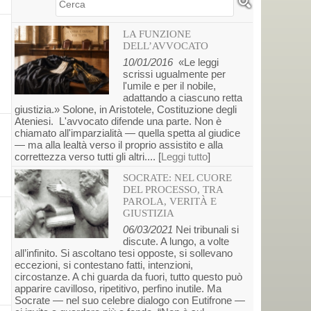
Cerca
LA FUNZIONE
DELL’AVVOCATO
10/01/2016
«Le leggi
scrissi ugualmente per
l'umile e per il nobile,
adattando a ciascuno retta
giustizia.» Solone, in Aristotele, Costituzione degli
Ateniesi. L'avvocato difende una parte. Non è
chiamato all'imparzialità — quella spetta al giudice
— ma alla lealtà verso il proprio assistito e alla
correttezza verso tutti gli altri.... [
Leggi tutto
]
SOCRATE: NEL CUORE
DEL PROCESSO, TRA
PAROLA, VERITÀ E
GIUSTIZIA
06/03/2021
Nei tribunali si
discute. A lungo, a volte
all’infinito. Si ascoltano tesi opposte, si sollevano
eccezioni, si contestano fatti, intenzioni,
circostanze. A chi guarda da fuori, tutto questo può
apparire cavilloso, ripetitivo, perfino inutile. Ma
Socrate — nel suo celebre dialogo con Eutifrone —