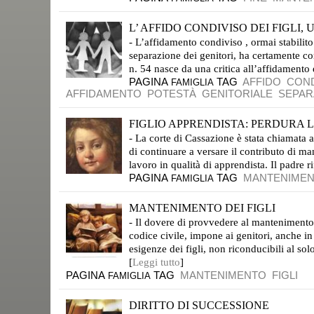
L’ AFFIDO CONDIVISO DEI FIGLI,
- L’affidamento condiviso , ormai stabilito
separazione dei genitori, ha certamente co
n. 54 nasce da una critica all’affidamento e
PAGINA
TAG
AFFIDO
COND
FAMIGLIA
AFFIDAMENTO
POTESTÀ
GENITORIALE
SEPAR
FIGLIO APPRENDISTA: PERDURA L’
- La corte di Cassazione è stata chiamata 
di continuare a versare il contributo di m
lavoro in qualità di apprendista. Il padre r
PAGINA
TAG
MANTENIME
FAMIGLIA
MANTENIMENTO DEI FIGLI
- Il dovere di provvedere al mantenimento,
codice civile, impone ai genitori, anche in
esigenze dei figli, non riconducibili al sol
[
Leggi tutto
]
PAGINA
TAG
MANTENIMENTO
FIGLI
FAMIGLIA
DIRITTO DI SUCCESSIONE