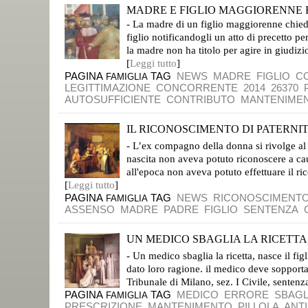
MADRE E FIGLIO MAGGIORENNE 
- La madre di un figlio maggiorenne chied
figlio notificandogli un atto di precetto 
la madre non ha titolo per agire in giudizi
[
Leggi tutto
]
PAGINA
TAG
NEWS
MADRE
FIGLIO
C
FAMIGLIA
LEGITTIMAZIONE
CONCORRENTE
2014
26370
AUTOSUFFICIENTE
CONTRIBUTO
MANTENIME
IL RICONOSCIMENTO DI PATERNITÀ
NELLA FOTO: WILLIAM HOGARTH: L'ATTRIBUZIONE DI PATERNITÀ
- L’ex compagno della donna si rivolge al 
nascita non aveva potuto riconoscere a ca
all'epoca non aveva potuto effettuare il r
[
Leggi tutto
]
PAGINA
TAG
NEWS
RICONOSCIMENT
FAMIGLIA
ASSENSO
MADRE
PADRE
FIGLIO
SENTENZA
UN MEDICO SBAGLIA LA RICETTA, 
NELLA FOTO: SIENA, IL GIUDIZIO DI SALOMONE, GUIDO CADORIN
- Un medico sbaglia la ricetta, nasce il fig
dato loro ragione. il medico deve sopport
Tribunale di Milano, sez. I Civile, senten
PAGINA
TAG
MEDICO
ERRORE
SBAGL
FAMIGLIA
PRESCRIZIONE
MANTENIMENTO
PILLOLA
ANT