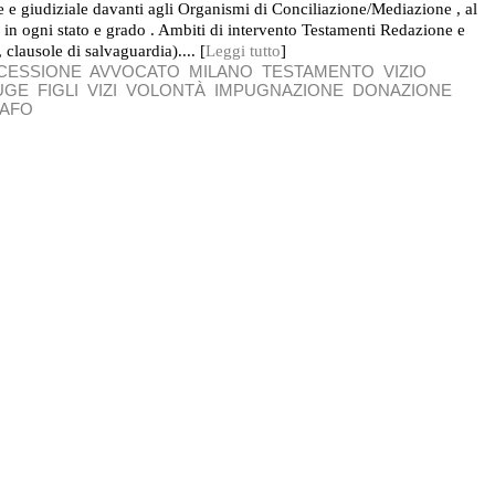
ale e giudiziale davanti agli Organismi di Conciliazione/Mediazione , al
, in ogni stato e grado . Ambiti di intervento Testamenti Redazione e
, clausole di salvaguardia).... [
Leggi tutto
]
CESSIONE
AVVOCATO
MILANO
TESTAMENTO
VIZIO
UGE
FIGLI
VIZI
VOLONTÀ
IMPUGNAZIONE
DONAZIONE
AFO