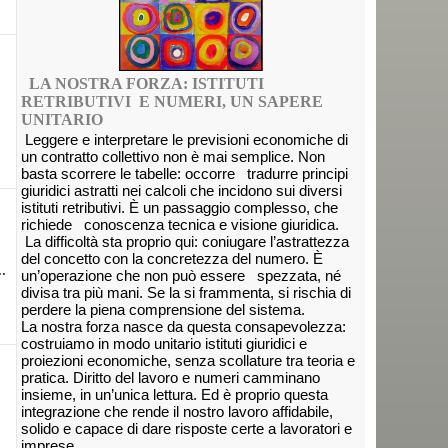
LA NOSTRA FORZA: ISTITUTI
RETRIBUTIVI E NUMERI, UN SAPERE
UNITARIO
Leggere e interpretare le previsioni economiche di
un contratto collettivo non è mai semplice. Non
basta scorrere le tabelle: occorre tradurre principi
giuridici astratti nei calcoli che incidono sui diversi
istituti retributivi. È un passaggio complesso, che
richiede conoscenza tecnica e visione giuridica.
La difficoltà sta proprio qui: coniugare l’astrattezza
del concetto con la concretezza del numero. È
.
un’operazione che non può essere spezzata, né
divisa tra più mani. Se la si frammenta, si rischia di
perdere la piena comprensione del sistema.
La nostra forza nasce da questa consapevolezza:
costruiamo in modo unitario istituti giuridici e
proiezioni economiche, senza scollature tra teoria e
pratica. Diritto del lavoro e numeri camminano
insieme, in un’unica lettura. Ed è proprio questa
integrazione che rende il nostro lavoro affidabile,
solido e capace di dare risposte certe a lavoratori e
imprese.