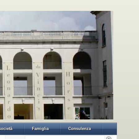
 società
Famiglia
Consulenza