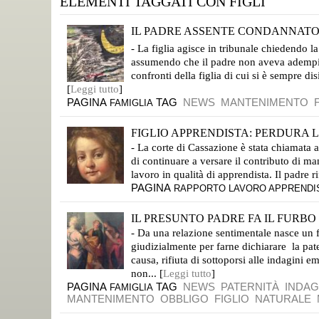
ELEMENTI TAGGATI CON FIGLI
IL PADRE ASSENTE CONDANNATO A
L’OBBLIGO DI ASSISTENZA SUSSISTE ANCHE PER IL PADRE NATURALE
- La figlia agisce in tribunale chiedendo 
assumendo che il padre non aveva adempiut
confronti della figlia di cui si è sempre dis
[
Leggi tutto
]
PAGINA
TAG
NEWS
MANTENIMENTO
FAMIGLIA
FIGLIO APPRENDISTA: PERDURA L’
- La corte di Cassazione è stata chiamata 
di continuare a versare il contributo di m
lavoro in qualità di apprendista. Il padre r
PAGINA
RAPPORTO LAVORO APPRENDI
IL PRESUNTO PADRE FA IL FURBO M
- Da una relazione sentimentale nasce un f
giudizialmente per farne dichiarare la pat
causa, rifiuta di sottoporsi alle indagini e
non... [
Leggi tutto
]
PAGINA
TAG
NEWS
PATERNITÀ
INDAG
FAMIGLIA
MANTENIMENTO
OBBLIGO
FIGLIO
NATURALE