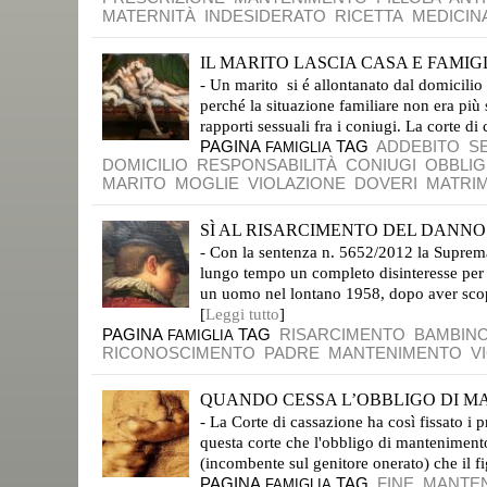
MATERNITÀ
INDESIDERATO
RICETTA
MEDICIN
IL MARITO LASCIA CASA E FAMIGL
- Un marito si é allontanato dal domicilio
perché la situazione familiare non era più 
rapporti sessuali fra i coniugi. La corte di 
PAGINA
TAG
ADDEBITO
S
FAMIGLIA
DOMICILIO
RESPONSABILITÀ
CONIUGI
OBBLIG
MARITO
MOGLIE
VIOLAZIONE
DOVERI
MATRI
SÌ AL RISARCIMENTO DEL DANNO P
- Con la sentenza n. 5652/2012 la Suprema
lungo tempo un completo disinteresse per un
un uomo nel lontano 1958, dopo aver scope
[
Leggi tutto
]
PAGINA
TAG
RISARCIMENTO
BAMBIN
FAMIGLIA
RICONOSCIMENTO
PADRE
MANTENIMENTO
V
QUANDO CESSA L’OBBLIGO DI M
- La Corte di cassazione ha così fissato i 
questa corte che l'obbligo di mantenimento
(incombente sul genitore onerato) che il f
PAGINA
TAG
FINE
MANTE
FAMIGLIA