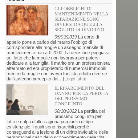
GLI OBBLIGHI DI
MANTENIMENTO NELLA
SEPARAZIONE SONO
DIVERSI DA QUELLI A
SEGUITO DI DIVORZIO
05/03/2019
La corte di
appello pone a carico del marito l'obbligo di
corrispondere alla moglie un assegno mensile di
mantenimento pari a € 2000. La decisione poggiava
sul fatto che la moglie non lavorava per potersi
dedicare alla famiglia, il marito era un professionista
affermato ed era proprietario di numerosi immobili
mentre la moglie non aveva fonti di reddito diverse
dall'assegno percepito dal... [
Leggi tutto
]
IL RISARCIMENTO DEL
DANNO PER LA PERDITA
DEL PROSSIMO
CONGIUNTO
08/10/2022
La perdita del
prossimo congiunto per
fatto e colpa d’altri cagiona pregiudizi di tipo
esistenziale, i quali sono risarcibili perché
conseguenti alla lesione di un diritto inviolabile della
persona: nel caso dello sconvolgimento della vita