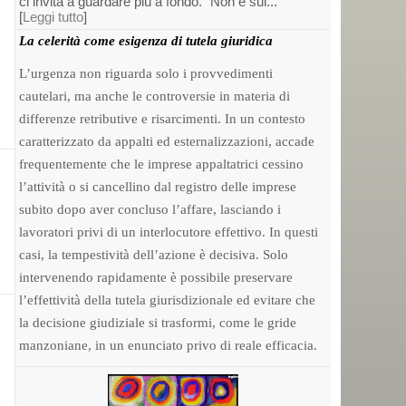
ci invita a guardare più a fondo. “Non è sul...
[
Leggi tutto
]
La celerità come esigenza di tutela giuridica
L’urgenza non riguarda solo i provvedimenti
cautelari, ma anche le controversie in materia di
differenze retributive e risarcimenti. In un contesto
caratterizzato da appalti ed esternalizzazioni, accade
frequentemente che le imprese appaltatrici cessino
l’attività o si cancellino dal registro delle imprese
subito dopo aver concluso l’affare, lasciando i
lavoratori privi di un interlocutore effettivo. In questi
casi, la tempestività dell’azione è decisiva. Solo
intervenendo rapidamente è possibile preservare
l’effettività della tutela giurisdizionale ed evitare che
la decisione giudiziale si trasformi, come le gride
manzoniane, in un enunciato privo di reale efficacia.