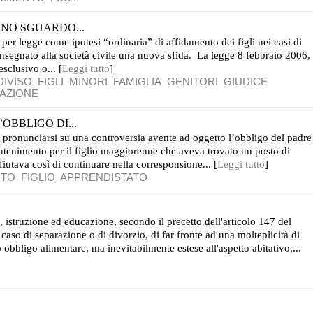
 UNO SGUARDO...
 per legge come ipotesi “ordinaria” di affidamento dei figli nei casi di
nsegnato alla società civile una nuova sfida. La legge 8 febbraio 2006,
sclusivo o... [
Leggi tutto
]
IVISO
FIGLI
MINORI
FAMIGLIA
GENITORI
GIUDICE
AZIONE
OBBLIGO DI...
a pronunciarsi su una controversia avente ad oggetto l’obbligo del padre
antenimento per il figlio maggiorenne che aveva trovato un posto di
ifiutava così di continuare nella corresponsione... [
Leggi tutto
]
NTO
FIGLIO
APPRENDISTATO
 istruzione ed educazione, secondo il precetto dell'articolo 147 del
 caso di separazione o di divorzio, di far fronte ad una molteplicità di
o obbligo alimentare, ma inevitabilmente estese all'aspetto abitativo,...