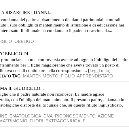
 RISARCIRE I DANNI...
la condanna del padre al risarcimento dei danni patrimoniali e morali
o i suoi obblighi di mantenimento di istruzione e di educazione nei
interessato. Il tribunale ha condannato il padre a risarcire alla...
FIGLIO
OBBLIGO
OBBLIGO DI...
a pronunciarsi su una controversia avente ad oggetto l’obbligo del padre
antenimento per il figlio maggiorenne che aveva trovato un posto di
ifiutava così di continuare nella corresponsione... [
Leggi tutto
]
TAG
MANTENIMENTO
FIGLIO
APPRENDISTATO
STATO
A IL GIUDICE LO...
iglio che il padre naturale non riconosce. La madre agisce
ernità, con l'obbligo del mantenimento. Il presunto padre, chiamato in
matologiche disposte dal tribunale che, su questo rifiuto ingiustificato,
INE
EMATOLOGICA
DNA
RICONOSCIMENTO
AZIONE
MATRIMONIO
FUORI
EXTRACONIUGALE