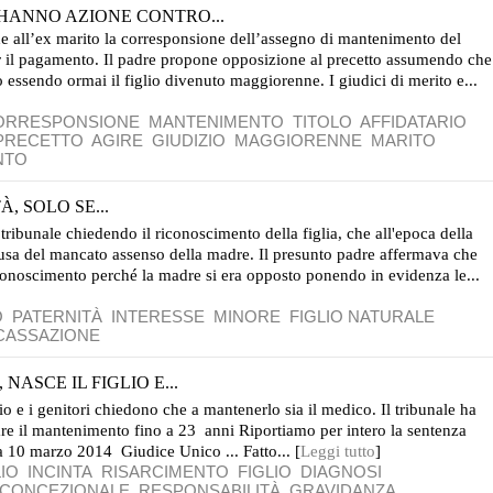
HANNO AZIONE CONTRO...
e all’ex marito la corresponsione dell’assegno di mantenimento del
per il pagamento. Il padre propone opposizione al precetto assumendo che
o essendo ormai il figlio divenuto maggiorenne. I giudici di merito e...
ORRESPONSIONE
MANTENIMENTO
TITOLO
AFFIDATARIO
PRECETTO
AGIRE
GIUDIZIO
MAGGIORENNE
MARITO
NTO
, SOLO SE...
tribunale chiedendo il riconoscimento della figlia, che all'epoca della
usa del mancato assenso della madre. Il presunto padre affermava che
iconoscimento perché la madre si era opposto ponendo in evidenza le...
O
PATERNITÀ
INTERESSE
MINORE
FIGLIO NATURALE
CASSAZIONE
NASCE IL FIGLIO E...
lio e i genitori chiedono che a mantenerlo sia il medico. Il tribunale ha
are il mantenimento fino a 23 anni Riportiamo per intero la sentenza
za 10 marzo 2014 Giudice Unico ... Fatto... [
Leggi tutto
]
IO
INCINTA
RISARCIMENTO
FIGLIO
DIAGNOSI
ICONCEZIONALE
RESPONSABILITÀ
GRAVIDANZA