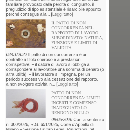
familiare provocato dalla perdita di congiunto, il
pregiudizio di tipo esistenziale è risarcibile appunto
perché consegue alla... [
Leggi tutto
]
IL PATTO DI NON
CONCORRENZA NEL
RAPPORTO DI LAVORO
SUBORDINATO: NATURA,
FUNZIONE E LIMITI DI
VALIDITÀ
02/01/2022
Il patto di non concorrenza è un
contratto a titolo oneroso e a prestazioni
corrispettive: – il datore di lavoro si obbliga a
corrispondere al lavoratore una somma di denaro (o
altra utilità); – il lavoratore si impegna, per un
periodo successivo alla cessazione del rapporto,
a non svolgere attività in... [
Leggi tutto
]
PATTO DI NON
CONCORRENZA: LIMITI
INCERTI E COMPENSO
INADEGUATO LO
RENDONO NULLO
09/05/2026
Con la sentenza
n. 300/2026, R.G. 691/2025, Corte d’Appello di
Milano – Sezione Lavoro (Pres. Ravazzoni, rel.