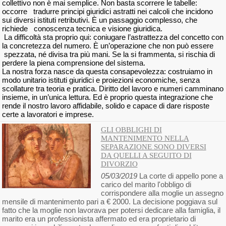
collettivo non è mai semplice. Non basta scorrere le tabelle:
occorre tradurre principi giuridici astratti nei calcoli che incidono
sui diversi istituti retributivi. È un passaggio complesso, che
richiede conoscenza tecnica e visione giuridica.
La difficoltà sta proprio qui: coniugare l’astrattezza del concetto con
la concretezza del numero. È un’operazione che non può essere
spezzata, né divisa tra più mani. Se la si frammenta, si rischia di
perdere la piena comprensione del sistema.
La nostra forza nasce da questa consapevolezza: costruiamo in
modo unitario istituti giuridici e proiezioni economiche, senza
scollature tra teoria e pratica. Diritto del lavoro e numeri camminano
insieme, in un’unica lettura. Ed è proprio questa integrazione che
rende il nostro lavoro affidabile, solido e capace di dare risposte
certe a lavoratori e imprese.
GLI OBBLIGHI DI
MANTENIMENTO NELLA
SEPARAZIONE SONO DIVERSI
DA QUELLI A SEGUITO DI
DIVORZIO
05/03/2019
La corte di appello pone a
carico del marito l'obbligo di
corrispondere alla moglie un assegno
mensile di mantenimento pari a € 2000. La decisione poggiava sul
fatto che la moglie non lavorava per potersi dedicare alla famiglia, il
marito era un professionista affermato ed era proprietario di