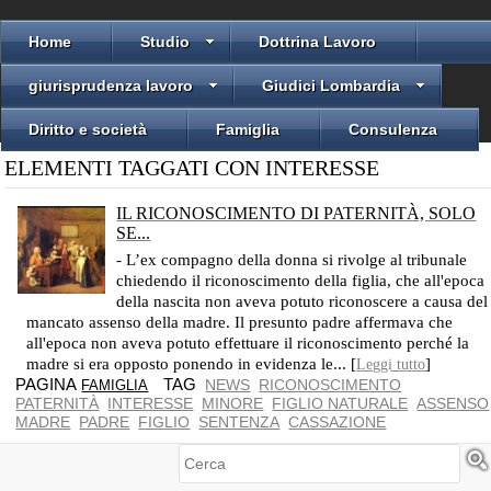
Home
Studio
Dottrina Lavoro
giurisprudenza lavoro
Giudici Lombardia
Diritto e società
Famiglia
Consulenza
ELEMENTI TAGGATI CON INTERESSE
IL RICONOSCIMENTO DI PATERNITÀ, SOLO
SE...
NELLA FOTO: WILLIAM HOGARTH: L'ATTRIBUZIONE DI PATERNITÀ
- L’ex compagno della donna si rivolge al tribunale
chiedendo il riconoscimento della figlia, che all'epoca
della nascita non aveva potuto riconoscere a causa del
mancato assenso della madre. Il presunto padre affermava che
all'epoca non aveva potuto effettuare il riconoscimento perché la
madre si era opposto ponendo in evidenza le... [
]
Leggi tutto
PAGINA
TAG
NEWS
RICONOSCIMENTO
FAMIGLIA
PATERNITÀ
INTERESSE
MINORE
FIGLIO NATURALE
ASSENSO
MADRE
PADRE
FIGLIO
SENTENZA
CASSAZIONE
Cerca