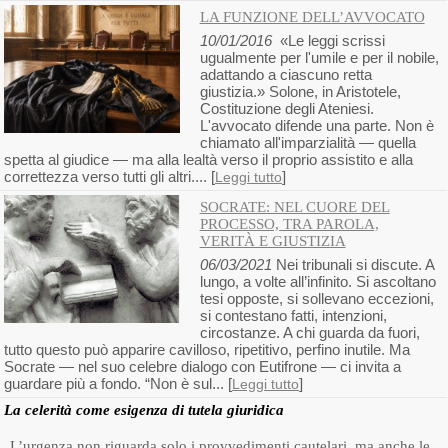
LA FUNZIONE DELL’AVVOCATO
10/01/2016
«Le leggi scrissi
ugualmente per l'umile e per il nobile,
adattando a ciascuno retta
giustizia.» Solone, in Aristotele,
Costituzione degli Ateniesi.
L'avvocato difende una parte. Non è
chiamato all'imparzialità — quella
spetta al giudice — ma alla lealtà verso il proprio assistito e alla
correttezza verso tutti gli altri.... [
]
Leggi tutto
SOCRATE: NEL CUORE DEL
PROCESSO, TRA PAROLA,
VERITÀ E GIUSTIZIA
06/03/2021
Nei tribunali si discute. A
lungo, a volte all’infinito. Si ascoltano
tesi opposte, si sollevano eccezioni,
si contestano fatti, intenzioni,
circostanze. A chi guarda da fuori,
tutto questo può apparire cavilloso, ripetitivo, perfino inutile. Ma
Socrate — nel suo celebre dialogo con Eutifrone — ci invita a
guardare più a fondo. “Non è sul... [
]
Leggi tutto
La celerità come esigenza di tutela giuridica
L’urgenza non riguarda solo i provvedimenti cautelari, ma anche le