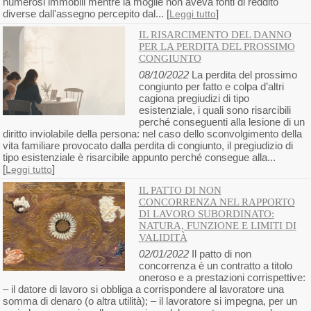
numerosi immobili mentre la moglie non aveva fonti di reddito
diverse dall'assegno percepito dal... [
]
Leggi tutto
IL RISARCIMENTO DEL DANNO
PER LA PERDITA DEL PROSSIMO
CONGIUNTO
08/10/2022
La perdita del prossimo
congiunto per fatto e colpa d’altri
cagiona pregiudizi di tipo
esistenziale, i quali sono risarcibili
perché conseguenti alla lesione di un
diritto inviolabile della persona: nel caso dello sconvolgimento della
vita familiare provocato dalla perdita di congiunto, il pregiudizio di
tipo esistenziale è risarcibile appunto perché consegue alla...
[
]
Leggi tutto
IL PATTO DI NON
CONCORRENZA NEL RAPPORTO
DI LAVORO SUBORDINATO:
NATURA, FUNZIONE E LIMITI DI
VALIDITÀ
02/01/2022
Il patto di non
concorrenza è un contratto a titolo
oneroso e a prestazioni corrispettive:
– il datore di lavoro si obbliga a corrispondere al lavoratore una
somma di denaro (o altra utilità); – il lavoratore si impegna, per un