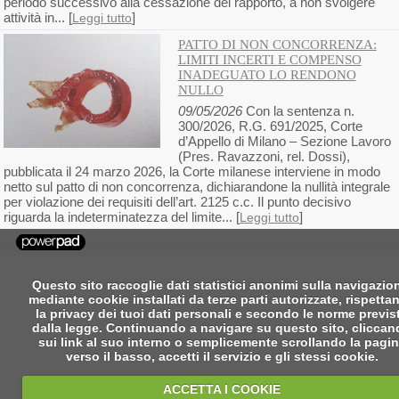
periodo successivo alla cessazione del rapporto, a non svolgere
attività in... [
]
Leggi tutto
PATTO DI NON CONCORRENZA:
LIMITI INCERTI E COMPENSO
INADEGUATO LO RENDONO
NULLO
09/05/2026
Con la sentenza n.
300/2026, R.G. 691/2025, Corte
d’Appello di Milano – Sezione Lavoro
(Pres. Ravazzoni, rel. Dossi),
pubblicata il 24 marzo 2026, la Corte milanese interviene in modo
netto sul patto di non concorrenza, dichiarandone la nullità integrale
per violazione dei requisiti dell’art. 2125 c.c. Il punto decisivo
riguarda la indeterminatezza del limite... [
]
Leggi tutto
Questo sito raccoglie dati statistici anonimi sulla navigazio
mediante cookie installati da terze parti autorizzate, rispetta
la privacy dei tuoi dati personali e secondo le norme previs
dalla legge. Continuando a navigare su questo sito, clicca
sui link al suo interno o semplicemente scrollando la pagi
verso il basso, accetti il servizio e gli stessi cookie.
ACCETTA I COOKIE