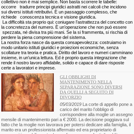
collettivo non è mai semplice. Non basta scorrere le tabelle:
occorre tradurre principi giuridici astratti nei calcoli che incidono
sui diversi istituti retributivi. È un passaggio complesso, che
richiede conoscenza tecnica e visione giuridica.
La difficoltà sta proprio qui: coniugare l’astrattezza del concetto con
la concretezza del numero. È un’operazione che non può essere
spezzata, né divisa tra più mani. Se la si frammenta, si rischia di
perdere la piena comprensione del sistema.
La nostra forza nasce da questa consapevolezza: costruiamo in
modo unitario istituti giuridici e proiezioni economiche, senza
scollature tra teoria e pratica. Diritto del lavoro e numeri camminano
insieme, in un’unica lettura. Ed è proprio questa integrazione che
rende il nostro lavoro affidabile, solido e capace di dare risposte
certe a lavoratori e imprese.
GLI OBBLIGHI DI
MANTENIMENTO NELLA
SEPARAZIONE SONO DIVERSI
DA QUELLI A SEGUITO DI
DIVORZIO
05/03/2019
La corte di appello pone a
carico del marito l'obbligo di
corrispondere alla moglie un assegno
mensile di mantenimento pari a € 2000. La decisione poggiava sul
fatto che la moglie non lavorava per potersi dedicare alla famiglia, il
marito era un professionista affermato ed era proprietario di