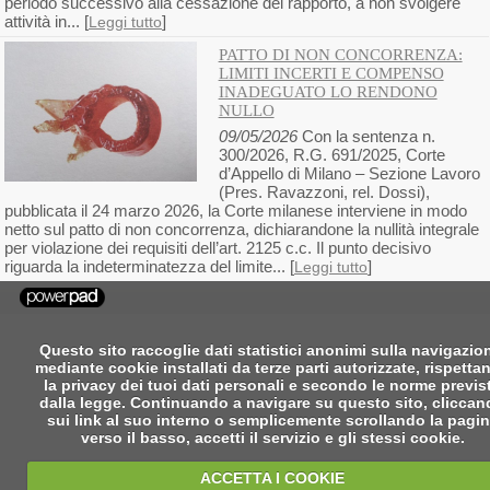
periodo successivo alla cessazione del rapporto, a non svolgere
attività in... [
]
Leggi tutto
PATTO DI NON CONCORRENZA:
LIMITI INCERTI E COMPENSO
INADEGUATO LO RENDONO
NULLO
09/05/2026
Con la sentenza n.
300/2026, R.G. 691/2025, Corte
d’Appello di Milano – Sezione Lavoro
(Pres. Ravazzoni, rel. Dossi),
pubblicata il 24 marzo 2026, la Corte milanese interviene in modo
netto sul patto di non concorrenza, dichiarandone la nullità integrale
per violazione dei requisiti dell’art. 2125 c.c. Il punto decisivo
riguarda la indeterminatezza del limite... [
]
Leggi tutto
Questo sito raccoglie dati statistici anonimi sulla navigazio
mediante cookie installati da terze parti autorizzate, rispetta
la privacy dei tuoi dati personali e secondo le norme previs
dalla legge. Continuando a navigare su questo sito, clicca
sui link al suo interno o semplicemente scrollando la pagi
verso il basso, accetti il servizio e gli stessi cookie.
ACCETTA I COOKIE