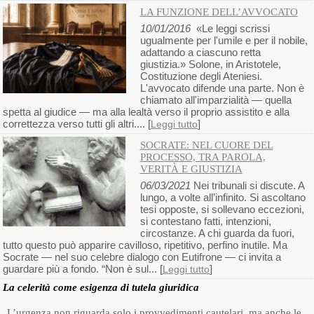
LA FUNZIONE DELL’AVVOCATO
10/01/2016
«Le leggi scrissi
ugualmente per l'umile e per il nobile,
adattando a ciascuno retta
giustizia.» Solone, in Aristotele,
Costituzione degli Ateniesi.
L'avvocato difende una parte. Non è
chiamato all'imparzialità — quella
spetta al giudice — ma alla lealtà verso il proprio assistito e alla
correttezza verso tutti gli altri.... [
]
Leggi tutto
SOCRATE: NEL CUORE DEL
PROCESSO, TRA PAROLA,
VERITÀ E GIUSTIZIA
06/03/2021
Nei tribunali si discute. A
lungo, a volte all’infinito. Si ascoltano
tesi opposte, si sollevano eccezioni,
si contestano fatti, intenzioni,
circostanze. A chi guarda da fuori,
tutto questo può apparire cavilloso, ripetitivo, perfino inutile. Ma
Socrate — nel suo celebre dialogo con Eutifrone — ci invita a
guardare più a fondo. “Non è sul... [
]
Leggi tutto
La celerità come esigenza di tutela giuridica
L’urgenza non riguarda solo i provvedimenti cautelari, ma anche le