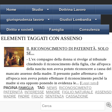
Home
Studio
Dottrina Lavoro
giurisprudenza lavoro
Giudici Lombardia
Diritto e società
Famiglia
Consulenza
ELEMENTI TAGGATI CON ASSENSO
IL RICONOSCIMENTO DI PATERNITÀ, SOLO
SE...
NELLA FOTO: WILLIAM HOGARTH: L'ATTRIBUZIONE DI PATERNITÀ
- L’ex compagno della donna si rivolge al tribunale
chiedendo il riconoscimento della figlia, che all'epoca
della nascita non aveva potuto riconoscere a causa del
mancato assenso della madre. Il presunto padre affermava che
all'epoca non aveva potuto effettuare il riconoscimento perché la
madre si era opposto ponendo in evidenza le... [
]
Leggi tutto
PAGINA
TAG
NEWS
RICONOSCIMENTO
FAMIGLIA
PATERNITÀ
INTERESSE
MINORE
FIGLIO NATURALE
ASSENSO
MADRE
PADRE
FIGLIO
SENTENZA
CASSAZIONE
Cerca