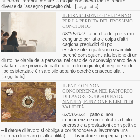
numerosi immobili mentre la moglie non aveva fonti di reddito
diverse dall'assegno percepito dal... [
]
Leggi tutto
IL RISARCIMENTO DEL DANNO
PER LA PERDITA DEL PROSSIMO
CONGIUNTO
08/10/2022
La perdita del prossimo
congiunto per fatto e colpa d’altri
cagiona pregiudizi di tipo
esistenziale, i quali sono risarcibili
perché conseguenti alla lesione di un
diritto inviolabile della persona: nel caso dello sconvolgimento della
vita familiare provocato dalla perdita di congiunto, il pregiudizio di
tipo esistenziale è risarcibile appunto perché consegue alla...
[
]
Leggi tutto
IL PATTO DI NON
CONCORRENZA NEL RAPPORTO
DI LAVORO SUBORDINATO:
NATURA, FUNZIONE E LIMITI DI
VALIDITÀ
02/01/2022
Il patto di non
concorrenza è un contratto a titolo
oneroso e a prestazioni corrispettive:
– il datore di lavoro si obbliga a corrispondere al lavoratore una
somma di denaro (o altra utilità); – il lavoratore si impegna, per un