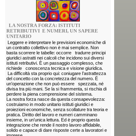
LA NOSTRA FORZA: ISTITUTI
RETRIBUTIVI E NUMERI, UN SAPERE
UNITARIO
Leggere e interpretare le previsioni economiche di
un contratto collettivo non è mai semplice. Non
basta scorrere le tabelle: occorre tradurre principi
giuridici astratti nei calcoli che incidono sui diversi
istituti retributivi. È un passaggio complesso, che
richiede conoscenza tecnica e visione giuridica.
La difficoltà sta proprio qui: coniugare l’astrattezza
del concetto con la concretezza del numero. È
un’operazione che non può essere spezzata, né
divisa tra più mani. Se la si frammenta, si rischia di
perdere la piena comprensione del sistema.
La nostra forza nasce da questa consapevolezza:
costruiamo in modo unitario istituti giuridici e
proiezioni economiche, senza scollature tra teoria e
pratica. Diritto del lavoro e numeri camminano
insieme, in un’unica lettura. Ed è proprio questa
integrazione che rende il nostro lavoro affidabile,
solido e capace di dare risposte certe a lavoratori e
imprese.