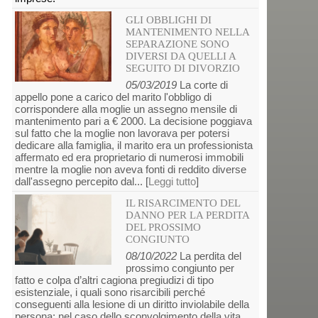
GLI OBBLIGHI DI
MANTENIMENTO NELLA
SEPARAZIONE SONO
DIVERSI DA QUELLI A
SEGUITO DI DIVORZIO
05/03/2019
La corte di
appello pone a carico del marito l'obbligo di
corrispondere alla moglie un assegno mensile di
mantenimento pari a € 2000. La decisione poggiava
sul fatto che la moglie non lavorava per potersi
dedicare alla famiglia, il marito era un professionista
affermato ed era proprietario di numerosi immobili
mentre la moglie non aveva fonti di reddito diverse
dall'assegno percepito dal... [
Leggi tutto
]
IL RISARCIMENTO DEL
DANNO PER LA PERDITA
DEL PROSSIMO
CONGIUNTO
08/10/2022
La perdita del
prossimo congiunto per
fatto e colpa d’altri cagiona pregiudizi di tipo
esistenziale, i quali sono risarcibili perché
conseguenti alla lesione di un diritto inviolabile della
persona: nel caso dello sconvolgimento della vita