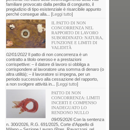
familiare provocato dalla perdita di congiunto, il
pregiudizio di tipo esistenziale è risarcibile appunto
perché consegue alla... [
Leggi tutto
]
IL PATTO DI NON
CONCORRENZA NEL
RAPPORTO DI LAVORO
SUBORDINATO: NATURA,
FUNZIONE E LIMITI DI
VALIDITÀ
02/01/2022
Il patto di non concorrenza è un
contratto a titolo oneroso e a prestazioni
corrispettive: – il datore di lavoro si obbliga a
corrispondere al lavoratore una somma di denaro (o
altra utilità); – il lavoratore si impegna, per un
periodo successivo alla cessazione del rapporto,
a non svolgere attività in... [
Leggi tutto
]
PATTO DI NON
CONCORRENZA: LIMITI
INCERTI E COMPENSO
INADEGUATO LO
RENDONO NULLO
09/05/2026
Con la sentenza
n. 300/2026, R.G. 691/2025, Corte d’Appello di
Milano – Sezione Lavoro (Pres. Ravazzoni, rel.