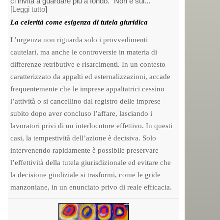
ci invita a guardare più a fondo. “Non è sul...
[
Leggi tutto
]
La celerità come esigenza di tutela giuridica
L’urgenza non riguarda solo i provvedimenti
cautelari, ma anche le controversie in materia di
differenze retributive e risarcimenti. In un contesto
caratterizzato da appalti ed esternalizzazioni, accade
frequentemente che le imprese appaltatrici cessino
l’attività o si cancellino dal registro delle imprese
subito dopo aver concluso l’affare, lasciando i
lavoratori privi di un interlocutore effettivo. In questi
casi, la tempestività dell’azione è decisiva. Solo
intervenendo rapidamente è possibile preservare
l’effettività della tutela giurisdizionale ed evitare che
la decisione giudiziale si trasformi, come le gride
manzoniane, in un enunciato privo di reale efficacia.