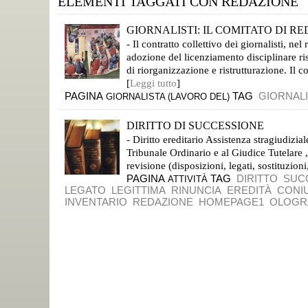
ELEMENTI TAGGATI CON REDAZIONE
GIORNALISTI: IL COMITATO DI R
- Il contratto collettivo dei giornalisti, n
adozione del licenziamento disciplinare ri
di riorganizzazione e ristrutturazione. Il co
[
Leggi tutto
]
PAGINA
TAG
GIORNALI
GIORNALISTA (LAVORO DEL)
DIRITTO DI SUCCESSIONE
- Diritto ereditario Assistenza stragiudizi
Tribunale Ordinario e al Giudice Tutelare 
revisione (disposizioni, legati, sostituzioni
PAGINA
TAG
DIRITTO
SUC
ATTIVITÀ
LEGATO
LEGITTIMA
RINUNCIA
EREDITÀ
CONI
INVENTARIO
REDAZIONE
HOMEPAGE1
OLOGR