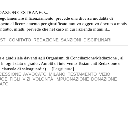
EDAZIONE ESTRANEO...
el regolamentare il licenziamento, prevede una diversa modalità di
spetto al licenziamento per giustificato motivo oggettivo dovuto a motiv
ntratto, infatti, prevede che nel caso in cui l'azienda intimi il...
STI
COMITATO
REDAZIONE
SANZIONI
DISCIPLINARI
ale e giudiziale davanti agli Organismi di Conciliazione/Mediazione , al
, in ogni stato e grado . Ambiti di intervento Testamenti Redazione e
, clausole di salvaguardia).... [
Leggi tutto
]
CESSIONE
AVVOCATO
MILANO
TESTAMENTO
VIZIO
UGE
FIGLI
VIZI
VOLONTÀ
IMPUGNAZIONE
DONAZIONE
AFO