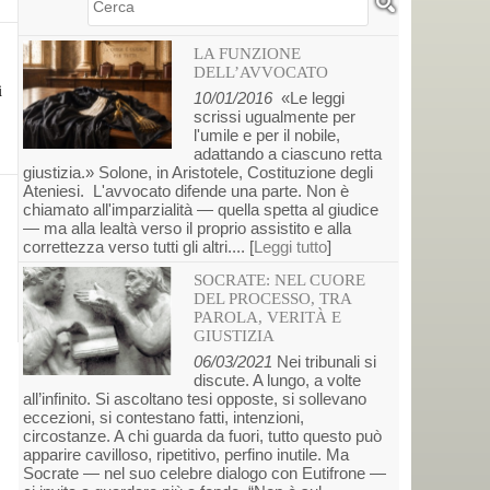
Cerca
LA FUNZIONE
DELL’AVVOCATO
i
10/01/2016
«Le leggi
scrissi ugualmente per
l'umile e per il nobile,
adattando a ciascuno retta
giustizia.» Solone, in Aristotele, Costituzione degli
Ateniesi. L'avvocato difende una parte. Non è
chiamato all'imparzialità — quella spetta al giudice
— ma alla lealtà verso il proprio assistito e alla
correttezza verso tutti gli altri.... [
Leggi tutto
]
SOCRATE: NEL CUORE
DEL PROCESSO, TRA
PAROLA, VERITÀ E
GIUSTIZIA
06/03/2021
Nei tribunali si
discute. A lungo, a volte
all’infinito. Si ascoltano tesi opposte, si sollevano
eccezioni, si contestano fatti, intenzioni,
circostanze. A chi guarda da fuori, tutto questo può
apparire cavilloso, ripetitivo, perfino inutile. Ma
Socrate — nel suo celebre dialogo con Eutifrone —