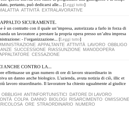
ato, pertanto, può dedicarsi alle... [
Leggi tutto
]
MALATTIA
ATTIVITÀ
EXTRALAVORATIVE
 APPALTO SICURAMENTE.
è un contratto con il quale un’impresa, autorizzata a farlo in forza di
anda un lavoratore a prestare la propria opera presso un’altra impresa
istrazione: - l’organizzazione... [
Leggi tutto
]
MINISTRAZIONE
APPALTANTE
ATTIVITÀ
LAVORO
OBBLIGO
ANZE
SUCCESSIONE
RIASSUNZIONE
MANODOPERA
APPALTATORE
CESSAZIONE
I ANCHE CONTRO LA...
re effettuasse un gran numero di ore di lavoro straordinario in
va un danno anche biologico. L'azienda, avuta notizia di ciò, illic et
ù lavoro straordinario. Il lavoratore ha chiesto ugualmente al giudice
G
OBBLIGHI
ANTINFORTUNISTICI
DATORE DI LAVORO
ONTÀ
COLPA
DANNO
BIOLOGI
RISARCIMENTO
OMISSION
ERICOLOSA
ORE
STRAORDINARIO
NUMERO