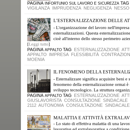
PAGINA
TA
INFORTUNIO SUL LAVORO E SICUREZZA
VIGILANZA
IMPRUDENZA
NEGLIGENZA
NESSO
L’ESTERNALIZZAZIONE DELLE ATT
MIRA A RAZIONALIZZARE E RENDERE PIÙ PRODUTTIVO IL LAVORO
- L'organizzazione del lavoro nell'impres
esternalizzazioni. Questa esternalizzazione
cioè all'interno dello stesso perimetro azien
[
Leggi tutto
]
PAGINA
TAG
ESTERNALIZZAZIONE
ATT
APPALTO
APPALTO
IMPRESA
FLESSIBILITÀ
CONTRAZIO
MOENIA
IL FENOMENO DELLA ESTERNALI
MUTAMENTO RADICALE DELL'ORGANIZZAZIONE DEL LAVORO
- Esternalizzare significa acquisire beni e 
fenomeno della esternalizzazione ormai è 
sviluppo tecnologico. La struttura organizz
PAGINA
TAG
ESTERNALIZZAZIONE
ATT
APPALTO
GIUSLAVORISTA
CONSULTAZIONE
SINDACALE
2112
AUTONOMA
CONSULTAZIONE
SINDACALE
MALATTIA E ATTIVITÀ EXTRALAV
- Lo stato di effettiva malattia di una lav
lavorative ed extralavorative a condizione 