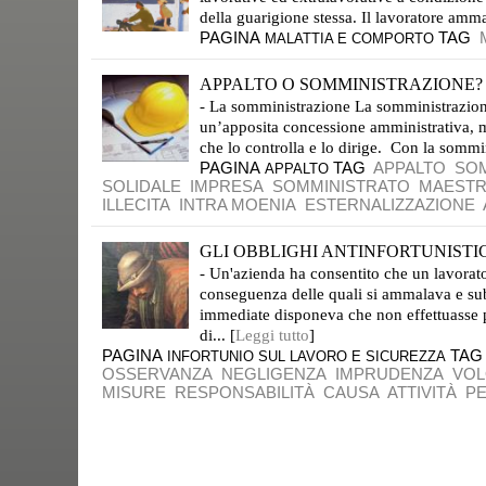
della guarigione stessa. Il lavoratore ammal
PAGINA
TAG
MALATTIA E COMPORTO
APPALTO O SOMMINISTRAZIONE?
- La somministrazione La somministrazione 
un’apposita concessione amministrativa, m
che lo controlla e lo dirige. Con la sommin
PAGINA
TAG
APPALTO
SOM
APPALTO
SOLIDALE
IMPRESA
SOMMINISTRATO
MAESTR
ILLECITA
INTRA MOENIA
ESTERNALIZZAZIONE
GLI OBBLIGHI ANTINFORTUNISTIC
- Un'azienda ha consentito che un lavorato
conseguenza delle quali si ammalava e subi
immediate disponeva che non effettuasse pi
di... [
Leggi tutto
]
PAGINA
TA
INFORTUNIO SUL LAVORO E SICUREZZA
OSSERVANZA
NEGLIGENZA
IMPRUDENZA
VOL
MISURE
RESPONSABILITÀ
CAUSA
ATTIVITÀ
P