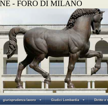
NE - FORO DI MILANO
giurisprudenza lavoro
Giudici Lombardia
Diritto e