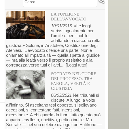
Cerca
LA FUNZIONE
DELL’AVVOCATO
10/01/2016
«Le leggi
scrissi ugualmente per
l'umile e per il nobile,
adattando a ciascuno retta
giustizia.» Solone, in Aristotele, Costituzione degli
Ateniesi. L'avvocato difende una parte. Non è
chiamato all'imparzialità — quella spetta al giudice
— ma alla lealtà verso il proprio assistito e alla
correttezza verso tutti gli altri.... [
Leggi tutto
]
SOCRATE: NEL CUORE
DEL PROCESSO, TRA
PAROLA, VERITÀ E
GIUSTIZIA
06/03/2021
Nei tribunali si
discute. A lungo, a volte
all’infinito. Si ascoltano tesi opposte, si sollevano
eccezioni, si contestano fatti, intenzioni,
circostanze. A chi guarda da fuori, tutto questo può
apparire cavilloso, ripetitivo, perfino inutile. Ma
Socrate — nel suo celebre dialogo con Eutifrone —