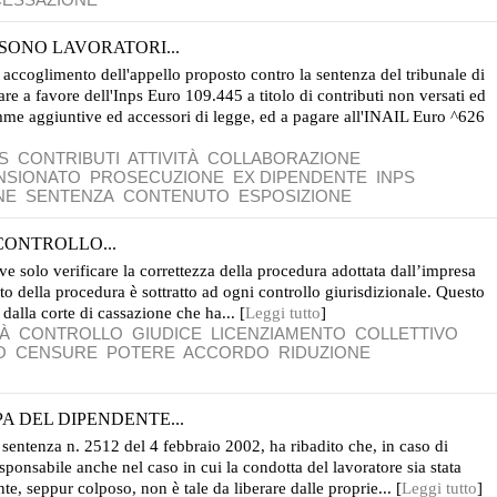
 SONO LAVORATORI...
e accoglimento dell'appello proposto contro la sentenza del tribunale di
 a favore dell'Inps Euro 109.445 a titolo di contributi non versati ed
omme aggiuntive ed accessori di legge, ed a pagare all'INAIL Euro ^626
S
CONTRIBUTI
ATTIVITÀ
COLLABORAZIONE
NSIONATO
PROSECUZIONE
EX DIPENDENTE
INPS
NE
SENTENZA
CONTENUTO
ESPOSIZIONE
CONTROLLO...
eve solo verificare la correttezza della procedura adottata dall’impresa
to della procedura è sottratto ad ogni controllo giurisdizionale. Questo
 dalla corte di cassazione che ha... [
Leggi tutto
]
TÀ
CONTROLLO
GIUDICE
LICENZIAMENTO
COLLETTIVO
O
CENSURE
POTERE
ACCORDO
RIDUZIONE
A DEL DIPENDENTE...
sentenza n. 2512 del 4 febbraio 2002, ha ribadito che, in caso di
esponsabile anche nel caso in cui la condotta del lavoratore sia stata
, seppur colposo, non è tale da liberare dalle proprie... [
Leggi tutto
]