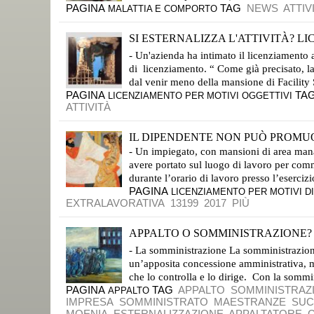
PAGINA
TAG
NEWS
ATTIV
MALATTIA E COMPORTO
SI ESTERNALIZZA L'ATTIVITÀ? LI
LO DICE IL PRESIDENTE DELLA CORTE DI APPELLO DI MILANO
- Un'azienda ha intimato il licenziamento 
di licenziamento. “ Come già precisato, la
dal venir meno della mansione di Facility 
PAGINA
TA
LICENZIAMENTO PER MOTIVI OGGETTIVI
ATTIVITÀ
IL DIPENDENTE NON PUÒ PROMUO
- Un impiegato, con mansioni di area manage
avere portato sul luogo di lavoro per comme
durante l’orario di lavoro presso l’esercizi
PAGINA
LICENZIAMENTO PER MOTIVI DI
EXTRALAVORATIVA
13199
2017
PIÙ
APPALTO O SOMMINISTRAZIONE?
CON L'APPALTO SI ESEGUONO I SERVIZI IN MODO AUTONOMO
- La somministrazione La somministrazione 
un’apposita concessione amministrativa, m
che lo controlla e lo dirige. Con la sommin
PAGINA
TAG
APPALTO
SOMMINISTRAZ
APPALTO
IMPRESA
SOMMINISTRATO
MAESTRANZE
SUC
MOENIA
ESTERNALIZZAZIONE
APPALTATORE