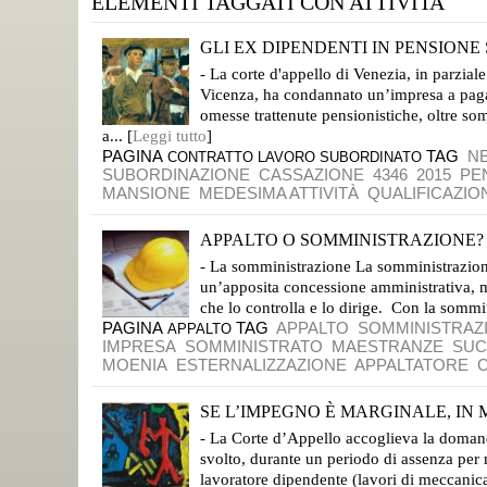
ELEMENTI TAGGATI CON ATTIVITA
GLI EX DIPENDENTI IN PENSIONE
MANSIONI, MODALITÀ E ORARI DI LAVORO ERANO QUELLI ANTECEDENTI AL PENSIONAMENTO
- La corte d'appello di Venezia, in parzial
Vicenza, ha condannato un’impresa a pagare
omesse trattenute pensionistiche, oltre s
a... [
Leggi tutto
]
PAGINA
TAG
N
CONTRATTO LAVORO SUBORDINATO
SUBORDINAZIONE
CASSAZIONE
4346
2015
PE
MANSIONE
MEDESIMA ATTIVITÀ
QUALIFICAZIO
APPALTO O SOMMINISTRAZIONE?
CON L'APPALTO SI ESEGUONO I SERVIZI CON AUTONOMIA
- La somministrazione La somministrazione 
un’apposita concessione amministrativa, m
che lo controlla e lo dirige. Con la sommin
PAGINA
TAG
APPALTO
SOMMINISTRAZ
APPALTO
IMPRESA
SOMMINISTRATO
MAESTRANZE
SUC
MOENIA
ESTERNALIZZAZIONE
APPALTATORE
SE L’IMPEGNO È MARGINALE, IN M
CASSAZIONE SENTENZA 20147, N. 27333
- La Corte d’Appello accoglieva la domanda
svolto, durante un periodo di assenza per m
lavoratore dipendente (lavori di meccanica)