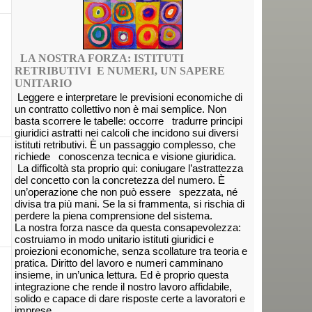
LA NOSTRA FORZA: ISTITUTI
RETRIBUTIVI E NUMERI, UN SAPERE
UNITARIO
Leggere e interpretare le previsioni economiche di
un contratto collettivo non è mai semplice. Non
basta scorrere le tabelle: occorre tradurre principi
giuridici astratti nei calcoli che incidono sui diversi
istituti retributivi. È un passaggio complesso, che
richiede conoscenza tecnica e visione giuridica.
La difficoltà sta proprio qui: coniugare l’astrattezza
del concetto con la concretezza del numero. È
un’operazione che non può essere spezzata, né
divisa tra più mani. Se la si frammenta, si rischia di
perdere la piena comprensione del sistema.
La nostra forza nasce da questa consapevolezza:
costruiamo in modo unitario istituti giuridici e
proiezioni economiche, senza scollature tra teoria e
pratica. Diritto del lavoro e numeri camminano
insieme, in un’unica lettura. Ed è proprio questa
integrazione che rende il nostro lavoro affidabile,
solido e capace di dare risposte certe a lavoratori e
imprese.