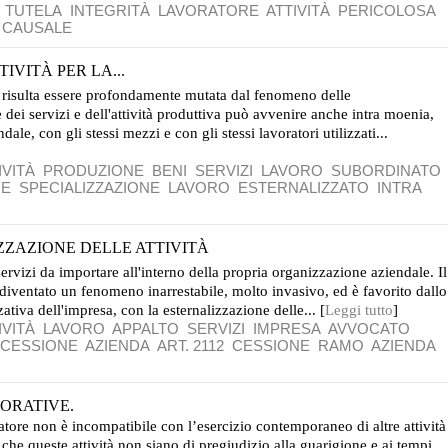
G
TUTELA
INTEGRITÀ
LAVORATORE
ATTIVITÀ
PERICOLOSA
 CAUSALE
IVITÀ PER LA...
a risulta essere profondamente mutata dal fenomeno delle
 dei servizi e dell'attività produttiva può avvenire anche intra moenia,
dale, con gli stessi mezzi e con gli stessi lavoratori utilizzati...
IVITÀ
PRODUZIONE
BENI
SERVIZI
LAVORO
SUBORDINATO
NE
SPECIALIZZAZIONE
LAVORO
ESTERNALIZZATO
INTRA
ZZAZIONE DELLE ATTIVITÀ
servizi da importare all'interno della propria organizzazione aziendale. Il
diventato un fenomeno inarrestabile, molto invasivo, ed è favorito dallo
ativa dell'impresa, con la esternalizzazione delle... [
Leggi tutto
]
IVITÀ
LAVORO
APPALTO
SERVIZI
IMPRESA
AVVOCATO
CESSIONE
AZIENDA
ART. 2112
CESSIONE
RAMO
AZIENDA
ORATIVE.
oratore non è incompatibile con l’esercizio contemporaneo di altre attività
che queste attività non siano di pregiudizio alla guarigione e ai tempi