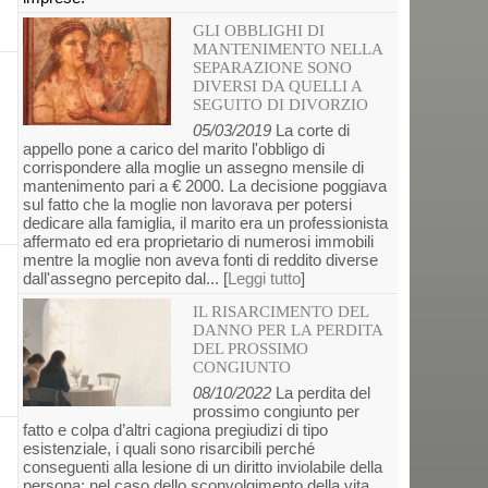
GLI OBBLIGHI DI
MANTENIMENTO NELLA
SEPARAZIONE SONO
DIVERSI DA QUELLI A
SEGUITO DI DIVORZIO
05/03/2019
La corte di
appello pone a carico del marito l'obbligo di
corrispondere alla moglie un assegno mensile di
mantenimento pari a € 2000. La decisione poggiava
sul fatto che la moglie non lavorava per potersi
dedicare alla famiglia, il marito era un professionista
affermato ed era proprietario di numerosi immobili
mentre la moglie non aveva fonti di reddito diverse
dall'assegno percepito dal... [
Leggi tutto
]
IL RISARCIMENTO DEL
DANNO PER LA PERDITA
DEL PROSSIMO
CONGIUNTO
08/10/2022
La perdita del
prossimo congiunto per
fatto e colpa d’altri cagiona pregiudizi di tipo
esistenziale, i quali sono risarcibili perché
conseguenti alla lesione di un diritto inviolabile della
persona: nel caso dello sconvolgimento della vita