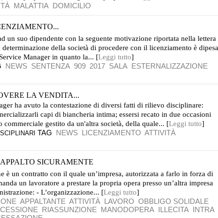
ITÀ
MALATTIA
DOMICILIO
CENZIAMENTO...
ad un suo dipendente con la seguente motivazione riportata nella lettera
 determinazione della società di procedere con il licenziamento è dipes
Service Manager in quanto la... [
Leggi tutto
]
G
NEWS
SENTENZA
909
2017
SALA
ESTERNALIZZAZIONE
VERE LA VENDITA...
r ha avuto la contestazione di diversi fatti di rilievo disciplinare:
rcializzarli capi di biancheria intima; essersi recato in due occasioni
o commerciale gestito da un'altra società, della quale... [
Leggi tutto
]
TAG
NEWS
LICENZIAMENTO
ATTIVITÀ
SCIPLINARI
 APPALTO SICURAMENTE
è un contratto con il quale un’impresa, autorizzata a farlo in forza di
anda un lavoratore a prestare la propria opera presso un’altra impresa
istrazione: - L’organizzazione... [
Leggi tutto
]
IONE
APPALTANTE
ATTIVITÀ
LAVORO
OBBLIGO SOLIDALE
CESSIONE
RIASSUNZIONE
MANODOPERA
ILLECITA
INTRA
CESSAZIONE