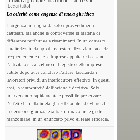
ci invita a guardare più a fondo. “Non è sul...
[
Leggi tutto
]
La celerità come esigenza di tutela giuridica
L’urgenza non riguarda solo i provvedimenti
a
cautelari, ma anche le controversie in materia di
differenze retributive e risarcimenti. In un contesto
caratterizzato da appalti ed esternalizzazioni, accade
frequentemente che le imprese appaltatrici cessino
l’attività o si cancellino dal registro delle imprese
subito dopo aver concluso l’affare, lasciando i
lavoratori privi di un interlocutore effettivo. In questi
casi, la tempestività dell’azione è decisiva. Solo
intervenendo rapidamente è possibile preservare
l’effettività della tutela giurisdizionale ed evitare che
la decisione giudiziale si trasformi, come le gride
manzoniane, in un enunciato privo di reale efficacia.