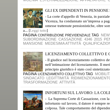
GLI EX DIPENDENTI IN PENSIONE
MANSIONI, MODALITÀ E ORARI DI LAVORO ERANO QUELLI ANTECEDENTI AL PENSIONAMENTO
- La corte d'appello di Venezia, in parzial
Vicenza, ha condannato un’impresa a pagare
omesse trattenute pensionistiche, oltre s
a... [
Leggi tutto
]
PAGINA
TAG
NEW
CONTRIBUZIONE PREVIDENZIALE
SUBORDINAZIONE
CASSAZIONE
4346
2015
PE
MANSIONE
MEDESIMA ATTIVITÀ
QUALIFICAZIO
LICENZIAMENTO COLLETTIVO E 
IL GIUDICE PUÒ SOLO VERIFICARE CHE LA PROCEDURA SI SIA SVOLTA CORRETTAMENTE
- Il giudice nel licenziamento collettivo d
nell’intimazione del licenziamento. Il meri
principio giuridico è stato così sintetizzato
PAGINA
TAG
MOBILI
LICENZIAMENTO COLLETTIVO
SINDACATO
LEGITTIMITÀ
RIDIMENZIONAMENT
TRASFORMAZIONE
ATTIVITÀ
INFORTUNI SUL LAVORO: LA COLP
IL CONCORSO DI COLPA DEL LAVORATORE È IRRILEVANTE
- La Suprema Corte di Cassazione, con la 
infortunio sul lavoro, il datore è sempre r
colposa. Tale comportamento del dipendente