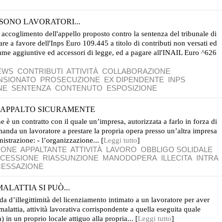
 SONO LAVORATORI...
e accoglimento dell'appello proposto contro la sentenza del tribunale di
 a favore dell'Inps Euro 109.445 a titolo di contributi non versati ed
omme aggiuntive ed accessori di legge, ed a pagare all'INAIL Euro ^626
EWS
CONTRIBUTI
ATTIVITÀ
COLLABORAZIONE
NSIONATO
PROSECUZIONE
EX DIPENDENTE
INPS
NE
SENTENZA
CONTENUTO
ESPOSIZIONE
 APPALTO SICURAMENTE
è un contratto con il quale un’impresa, autorizzata a farlo in forza di
anda un lavoratore a prestare la propria opera presso un’altra impresa
istrazione: - l’organizzazione... [
Leggi tutto
]
IONE
APPALTANTE
ATTIVITÀ
LAVORO
OBBLIGO SOLIDALE
CESSIONE
RIASSUNZIONE
MANODOPERA
ILLECITA
INTRA
CESSAZIONE
ALATTIA SI PUÒ...
 d’illegittimità del licenziamento intimato a un lavoratore per aver
alattia, attività lavorativa corrispondente a quella eseguita quale
 in un proprio locale attiguo alla propria... [
Leggi tutto
]