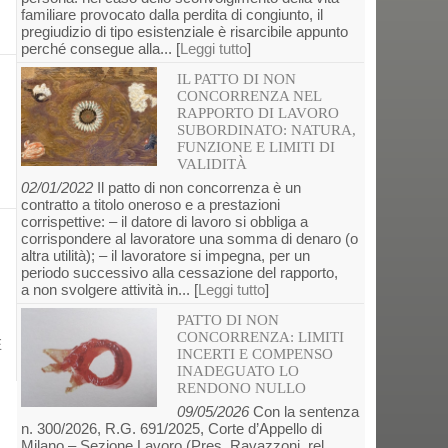
familiare provocato dalla perdita di congiunto, il
pregiudizio di tipo esistenziale è risarcibile appunto
perché consegue alla... [
Leggi tutto
]
IL PATTO DI NON
CONCORRENZA NEL
RAPPORTO DI LAVORO
SUBORDINATO: NATURA,
FUNZIONE E LIMITI DI
VALIDITÀ
02/01/2022
Il patto di non concorrenza è un
contratto a titolo oneroso e a prestazioni
corrispettive: – il datore di lavoro si obbliga a
corrispondere al lavoratore una somma di denaro (o
altra utilità); – il lavoratore si impegna, per un
periodo successivo alla cessazione del rapporto,
a non svolgere attività in... [
Leggi tutto
]
PATTO DI NON
CONCORRENZA: LIMITI
E
INCERTI E COMPENSO
INADEGUATO LO
RENDONO NULLO
09/05/2026
Con la sentenza
n. 300/2026, R.G. 691/2025, Corte d’Appello di
Milano – Sezione Lavoro (Pres. Ravazzoni, rel.