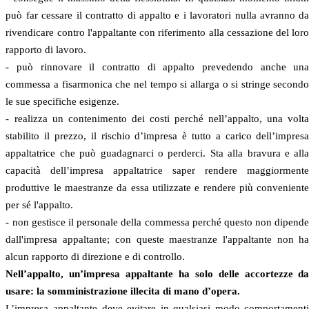
può far cessare il contratto di appalto e i lavoratori nulla avranno d
rivendicare contro l'appaltante con riferimento alla cessazione del lor
rapporto di lavoro.
- può rinnovare il contratto di appalto prevedendo anche un
commessa a fisarmonica che nel tempo si allarga o si stringe second
le sue specifiche esigenze.
- realizza un contenimento dei costi perché nell’appalto, una volt
stabilito il prezzo, il rischio d’impresa è tutto a carico dell’impres
appaltatrice che può guadagnarci o perderci. Sta alla bravura e all
capacità dell’impresa appaltatrice saper rendere maggiorment
produttive le maestranze da essa utilizzate e rendere più convenient
per sé l'appalto.
- non gestisce il personale della commessa perché questo non dipend
dall'impresa appaltante; con queste maestranze l'appaltante non h
alcun rapporto di direzione e di controllo.
Nell’appalto, un’impresa appaltante ha solo delle accortezze d
usare: la somministrazione illecita di mano d’opera.
L’impresa appaltante deve evitare in qualsiasi modo comportament