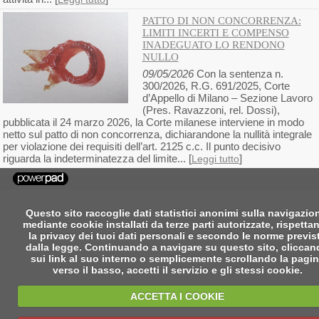
PATTO DI NON CONCORRENZA:
LIMITI INCERTI E COMPENSO
INADEGUATO LO RENDONO
NULLO
09/05/2026
Con la sentenza n.
300/2026, R.G. 691/2025, Corte
d’Appello di Milano – Sezione Lavoro
(Pres. Ravazzoni, rel. Dossi),
pubblicata il 24 marzo 2026, la Corte milanese interviene in modo
netto sul patto di non concorrenza, dichiarandone la nullità integrale
per violazione dei requisiti dell’art. 2125 c.c. Il punto decisivo
riguarda la indeterminatezza del limite... [
]
Leggi tutto
Questo sito raccoglie dati statistici anonimi sulla navigazio
mediante cookie installati da terze parti autorizzate, rispetta
la privacy dei tuoi dati personali e secondo le norme previs
dalla legge. Continuando a navigare su questo sito, clicca
sui link al suo interno o semplicemente scrollando la pagi
verso il basso, accetti il servizio e gli stessi cookie.
ACCETTA I COOKIE