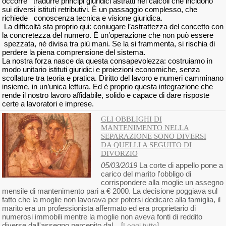
occorre tradurre principi giuridici astratti nei calcoli che incidono
sui diversi istituti retributivi. È un passaggio complesso, che
richiede conoscenza tecnica e visione giuridica.
La difficoltà sta proprio qui: coniugare l’astrattezza del concetto con
la concretezza del numero. È un’operazione che non può essere
spezzata, né divisa tra più mani. Se la si frammenta, si rischia di
perdere la piena comprensione del sistema.
La nostra forza nasce da questa consapevolezza: costruiamo in
modo unitario istituti giuridici e proiezioni economiche, senza
scollature tra teoria e pratica. Diritto del lavoro e numeri camminano
insieme, in un’unica lettura. Ed è proprio questa integrazione che
rende il nostro lavoro affidabile, solido e capace di dare risposte
certe a lavoratori e imprese.
GLI OBBLIGHI DI
MANTENIMENTO NELLA
SEPARAZIONE SONO DIVERSI
DA QUELLI A SEGUITO DI
DIVORZIO
05/03/2019
La corte di appello pone a
carico del marito l'obbligo di
corrispondere alla moglie un assegno
mensile di mantenimento pari a € 2000. La decisione poggiava sul
fatto che la moglie non lavorava per potersi dedicare alla famiglia, il
marito era un professionista affermato ed era proprietario di
numerosi immobili mentre la moglie non aveva fonti di reddito
diverse dall'assegno percepito dal... [
]
Leggi tutto