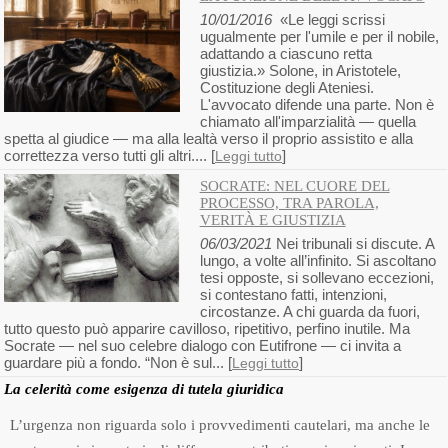
10/01/2016
«Le leggi scrissi
ugualmente per l'umile e per il nobile,
adattando a ciascuno retta
giustizia.» Solone, in Aristotele,
Costituzione degli Ateniesi.
L'avvocato difende una parte. Non è
chiamato all'imparzialità — quella
spetta al giudice — ma alla lealtà verso il proprio assistito e alla
correttezza verso tutti gli altri.... [
]
Leggi tutto
SOCRATE: NEL CUORE DEL
PROCESSO, TRA PAROLA,
VERITÀ E GIUSTIZIA
06/03/2021
Nei tribunali si discute. A
lungo, a volte all’infinito. Si ascoltano
tesi opposte, si sollevano eccezioni,
si contestano fatti, intenzioni,
circostanze. A chi guarda da fuori,
tutto questo può apparire cavilloso, ripetitivo, perfino inutile. Ma
Socrate — nel suo celebre dialogo con Eutifrone — ci invita a
guardare più a fondo. “Non è sul... [
]
Leggi tutto
La celerità come esigenza di tutela giuridica
L’urgenza non riguarda solo i provvedimenti cautelari, ma anche le