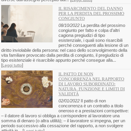
IL RISARCIMENTO DEL DANNO
PER LA PERDITA DEL PROSSIMO
CONGIUNTO
08/10/2022
La perdita del prossimo
congiunto per fatto e colpa d’altri
cagiona pregiudizi di tipo
esistenziale, i quali sono risarcibili
perché conseguenti alla lesione di un
diritto inviolabile della persona: nel caso dello sconvolgimento della
vita familiare provocato dalla perdita di congiunto, il pregiudizio di
tipo esistenziale è risarcibile appunto perché consegue alla...
[
]
Leggi tutto
IL PATTO DI NON
CONCORRENZA NEL RAPPORTO
DI LAVORO SUBORDINATO:
NATURA, FUNZIONE E LIMITI DI
VALIDITÀ
02/01/2022
Il patto di non
concorrenza è un contratto a titolo
oneroso e a prestazioni corrispettive:
– il datore di lavoro si obbliga a corrispondere al lavoratore una
somma di denaro (o altra utilità); – il lavoratore si impegna, per un
periodo successivo alla cessazione del rapporto, a non svolgere
attività in... [
]
Leggi tutto