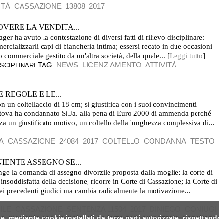
ITÀ
CASSAZIONE
13808
2017
VERE LA VENDITA...
r ha avuto la contestazione di diversi fatti di rilievo disciplinare:
rcializzarli capi di biancheria intima; essersi recato in due occasioni
o commerciale gestito da un'altra società, della quale... [
Leggi tutto
]
TAG
NEWS
LICENZIAMENTO
ATTIVITÀ
SCIPLINARI
E REGOLE E LE...
on un coltellaccio di 18 cm; si giustifica con i suoi convincimenti
antova ha condannato Si.Ja. alla pena di Euro 2000 di ammenda perché
za un giustificato motivo, un coltello della lunghezza complessiva di...
A
CASSAZIONE
24084
2017
COLTELLO
CONDANNA
TESTO
NIENTE ASSEGNO SE...
spinge la domanda di assegno divorzile proposta dalla moglie; la corte di
nsoddisfatta della decisione, ricorre in Corte di Cassazione; la Corte di
ei precedenti giudici ma cambia radicalmente la motivazione...
ILE
CASSAZIONE
SENTENZA 11504
2017
DINIEGO
CONIUGI
e, mediante cookie installati da terze parti autorizzate, rispettand