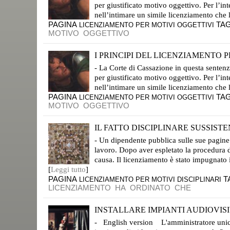
per giustificato motivo oggettivo. Per l’int
nell’intimare un simile licenziamento che la
PAGINA
TA
LICENZIAMENTO PER MOTIVI OGGETTIVI
MOTIVO
OGGETTIVO
I PRINCIPI DEL LICENZIAMENTO PE
LA SINTESI MAGISTRALE DELLA CORTE DI CASSAZIONE
- La Corte di Cassazione in questa sentenza
per giustificato motivo oggettivo. Per l’int
nell’intimare un simile licenziamento che la
PAGINA
TA
LICENZIAMENTO PER MOTIVI OGGETTIVI
MOTIVO
OGGETTIVO
IL FATTO DISCIPLINARE SUSSISTEN
TUTELA FORTISSSIMA DEL PSOTO DI LAVORO
- Un dipendente pubblica sulle sue pagine 
lavoro. Dopo aver espletato la procedura di
causa. Il licenziamento è stato impugnato in
[
Leggi tutto
]
PAGINA
T
LICENZIAMENTO PER MOTIVI DISCIPLINARI
LICENZIAMENTO
HA
ORDINATO
CHE
INSTALLARE IMPIANTI AUDIOVISIV
CASSAZIONE SENTENZA N. 22.148/2017
- English version L'amministratore unico 