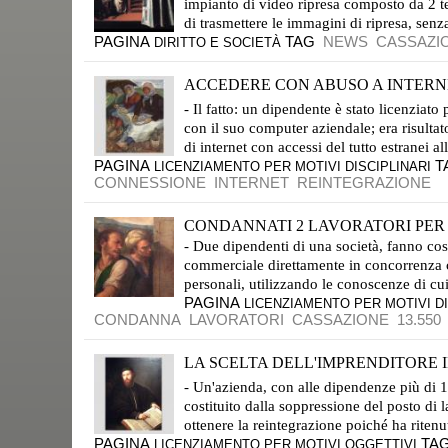
impianto di video ripresa composto da 2 te
di trasmettere le immagini di ripresa, senz
PAGINA
TAG
NEWS
CASSAZI
DIRITTO E SOCIETÀ
ACCEDERE CON ABUSO A INTERNET,
GLI ACCESSI NON ERANO PERTIENNTI CON L'ATTIVITÀ LAVORATIVA
- Il fatto: un dipendente è stato licenzia
con il suo computer aziendale; era risultat
di internet con accessi del tutto estranei al
PAGINA
T
LICENZIAMENTO PER MOTIVI DISCIPLINARI
CONNESSIONE
INTERNET
REINTEGRAZIONE
CONDANNATI 2 LAVORATORI PER 
- Due dipendenti di una società, fanno costi
commerciale direttamente in concorrenza con
personali, utilizzando le conoscenze di cui 
PAGINA
LICENZIAMENTO PER MOTIVI DI
CONDANNA
LAVORATORI
CASSAZIONE
13.550
LA SCELTA DELL'IMPRENDITORE IN
IL CONTROLLO DEL GIUDICE LIMITATO ALL'EFFETTIVITÀ DEL MOTIVO
- Un'azienda, con alle dipendenze più di 1
costituito dalla soppressione del posto di 
ottenere la reintegrazione poiché ha ritenu
PAGINA
TA
LICENZIAMENTO PER MOTIVI OGGETTIVI