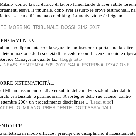
i Milano contro la sua datrice di lavoro lamentando di aver subito lesioni
tamenti lesivi. Il tribunale, dopo aver assunto le prove testimoniali, ha
do insussistente il lamentato mobbing. La motivazione del rigetto...
NTE
MOBBING
TRIBUNALE
DOSSI
2142
2017
CENZIAMENTO...
ad un suo dipendente con la seguente motivazione riportata nella lettera
 determinazione della società di procedere con il licenziamento è dipes
Service Manager in quanto la... [
Leggi tutto
]
G
NEWS
SENTENZA
909
2017
SALA
ESTERNALIZZAZIONE
RRE SISTEMATICITÀ...
le di Milano assumendo di aver subito delle malversazioni aziendali in
rali, esistenziali e patrimoniali. A sostegno delle sue accuse contro
 settembre 2004 un procedimento disciplinare... [
Leggi tutto
]
APPELLO
MILANO
PRESIDENTE
DOTT.SSA VITALI
NTO PER...
 sintetizza in modo efficace i principi che disciplinano il licenziamento