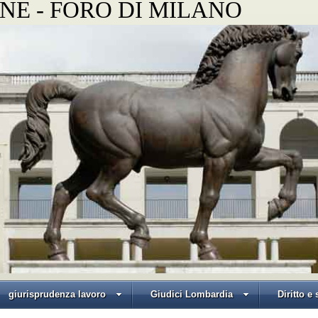
NE - FORO DI MILANO
giurisprudenza lavoro
Giudici Lombardia
Diritto e