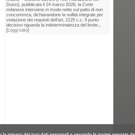
Dossi), pubblicata il 24 marzo 2026, la Corte
milanese interviene in modo netto sul patto di non
concorrenza, dichiarandone la nullità integrale per
violazione dei requisiti dell’art. 2125 c.c. Il punto
decisivo riguarda la indeterminatezza del limite...
[
Leggi tutto
]
o la privacy dei tuoi dati personali e secondo le norme previste da