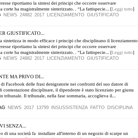
eresse riportiamo la sintesi dei principi che occorre osservare
 corte ha magistralmente sinterizzato. . “La fattispecie... [
Leggi tutto
]
G
NEWS
24882
2017
LICENZIAMENTO
GIUSTIFICATO
R GIUSTIFICATO...
 sintetizza in modo efficace i principi che disciplinano il licenziamento
eresse riportiamo la sintesi dei principi che occorre osservare
 corte ha magistralmente sinterizzato. . “La fattispecie... [
Leggi tutto
]
G
NEWS
24882
2017
LICENZIAMENTO
GIUSTIFICATO
TE MA PRIVO DI...
di Facebook delle frasi denigratorie nei confronti del suo datore di
 contestazione disciplinare, il dipendente è stato licenziato per giusta
 tribunale. Il tribunale, nella fase sommaria, accoglieva il...
AG
NEWS
2017
13799
INSUSSISTENZA
FATTO
DISCIPLINA
I SENZA...
di una società fa installare all'interno di un negozio di scarpe un