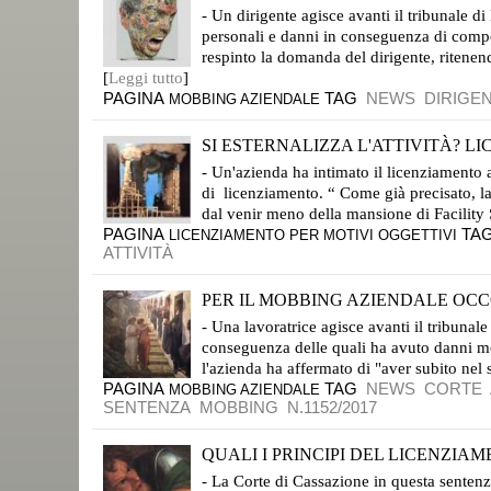
LO DICE IL GIUDICE DOSSI DEL TRIBUNALE DI MILANO
- Un dirigente agisce avanti il tribunale d
personali e danni in conseguenza di compor
respinto la domanda del dirigente, ritenen
[
Leggi tutto
]
PAGINA
TAG
NEWS
DIRIGE
MOBBING AZIENDALE
SI ESTERNALIZZA L'ATTIVITÀ? LI
LO DICE IL PRESIDENTE DELLA CORTE DI APPELLO DI MILANO
- Un'azienda ha intimato il licenziamento 
di licenziamento. “ Come già precisato, la
dal venir meno della mansione di Facility 
PAGINA
TA
LICENZIAMENTO PER MOTIVI OGGETTIVI
ATTIVITÀ
PER IL MOBBING AZIENDALE OCCO
LO DICE LA CORTE DI APPELLO DI MILANO
- Una lavoratrice agisce avanti il tribuna
conseguenza delle quali ha avuto danni mo
l'azienda ha affermato di "aver subito nel
PAGINA
TAG
NEWS
CORTE
MOBBING AZIENDALE
SENTENZA
MOBBING
N.1152/2017
QUALI I PRINCIPI DEL LICENZIAME
ECCO LA MAGISTRALE SINTESI DELLA CORTE DI CASSAZIONE
- La Corte di Cassazione in questa sentenza