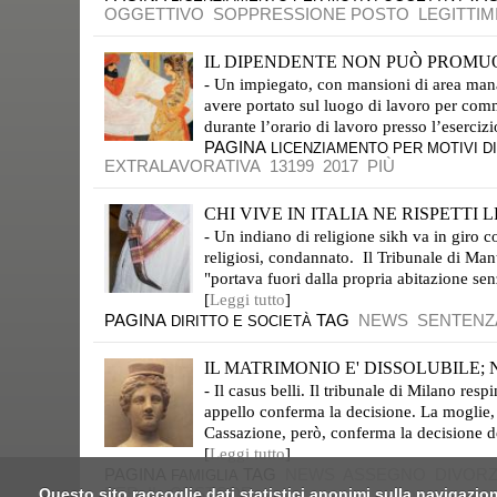
OGGETTIVO
SOPPRESSIONE POSTO
LEGITTIM
IL DIPENDENTE NON PUÒ PROMUO
- Un impiegato, con mansioni di area manage
avere portato sul luogo di lavoro per comme
durante l’orario di lavoro presso l’esercizi
PAGINA
LICENZIAMENTO PER MOTIVI DI
EXTRALAVORATIVA
13199
2017
PIÙ
CHI VIVE IN ITALIA NE RISPETTI L
- Un indiano di religione sikh va in giro c
religiosi, condannato. Il Tribunale di M
"portava fuori dalla propria abitazione sen
[
Leggi tutto
]
PAGINA
TAG
NEWS
SENTENZ
DIRITTO E SOCIETÀ
IL MATRIMONIO E' DISSOLUBILE; 
- Il casus belli. Il tribunale di Milano re
appello conferma la decisione. La moglie, i
Cassazione, però, conferma la decisione d
[
Leggi tutto
]
PAGINA
TAG
NEWS
ASSEGNO
DIVORZ
FAMIGLIA
PER
IL
CUSTODE
Questo sito raccoglie dati statistici anonimi sulla navigazion