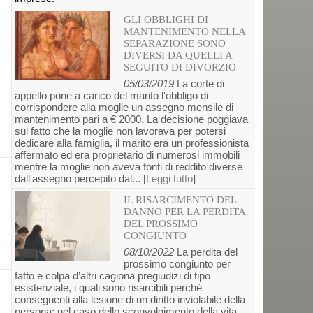
GLI OBBLIGHI DI
MANTENIMENTO NELLA
SEPARAZIONE SONO
DIVERSI DA QUELLI A
SEGUITO DI DIVORZIO
05/03/2019
La corte di
appello pone a carico del marito l'obbligo di
corrispondere alla moglie un assegno mensile di
mantenimento pari a € 2000. La decisione poggiava
sul fatto che la moglie non lavorava per potersi
dedicare alla famiglia, il marito era un professionista
affermato ed era proprietario di numerosi immobili
mentre la moglie non aveva fonti di reddito diverse
dall'assegno percepito dal... [
Leggi tutto
]
IL RISARCIMENTO DEL
DANNO PER LA PERDITA
DEL PROSSIMO
CONGIUNTO
08/10/2022
La perdita del
prossimo congiunto per
fatto e colpa d’altri cagiona pregiudizi di tipo
esistenziale, i quali sono risarcibili perché
conseguenti alla lesione di un diritto inviolabile della
persona: nel caso dello sconvolgimento della vita