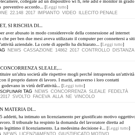
lecamere, collegate ad un dispositivo wi fi, rete adsl e monitor in grado
a preventivo accordo... [
Leggi tutto
]
ONE
22.148
2017
IMPIANTO
VIDEO
ILLECITO PENALE
 SI RISCHIA DI...
to per aver abusato in modo considerevole della connessione ad internet
o che per ben due mesi aveva utilizzato il computer per connettersi a siti
l'attività aziendale. La corte di appello ha dichiarato... [
Leggi tutto
]
AG
NEWS
CASSAZIONE
14862
2017
CONTROLLO
DISTANZA
CONCORRENZA SLEALE,...
tuire un'altra società alle rispettive mogli perché intraprenda un'attività
 il proprio datore di lavoro. I mariti, attraverso i loro contatti
godevano in virtù dell'attività... [
Leggi tutto
]
TAG
NEWS
CONCORRENZA
SLEALE
FEDELTÀ
SCIPLINARI
2017
SVOLTO
FACEVA
ALLA
NE
VINCOLO
 MATERIA DI...
5 addetti, ha intimato un licenziamento per giustificato motivo oggettiv
lavoro. Il tribunale ha respinto la domanda del lavoratore diretta ad
to legittimo il licenziamento. La medesima decisione è... [
Leggi tutto
]
G
NEWS
LICENZIAMENTO
GIUSTIFICATO MOTIVO