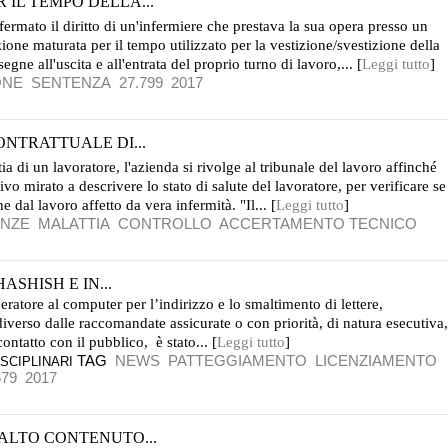
 IL TEMPO DELLA...
ffermato il diritto di un'infermiere che prestava la sua opera presso un
zione maturata per il tempo utilizzato per la vestizione/svestizione della
gne all'uscita e all'entrata del proprio turno di lavoro,... [
Leggi tutto
]
ONE
SENTENZA
27.799
2017
ONTRATTUALE DI...
a di un lavoratore, l'azienda si rivolge al tribunale del lavoro affinché
 mirato a descrivere lo stato di salute del lavoratore, per verificare se
e dal lavoro affetto da vera infermità. "Il... [
Leggi tutto
]
NZE
MALATTIA
CONTROLLO
ACCERTAMENTO TECNICO
ASHISH E IN...
ratore al computer per l’indirizzo e lo smaltimento di lettere,
iverso dalle raccomandate assicurate o con priorità, di natura esecutiva,
ontatto con il pubblico, è stato... [
Leggi tutto
]
TAG
NEWS
PATTEGGIAMENTO
LICENZIAMENTO
SCIPLINARI
679
2017
 ALTO CONTENUTO...