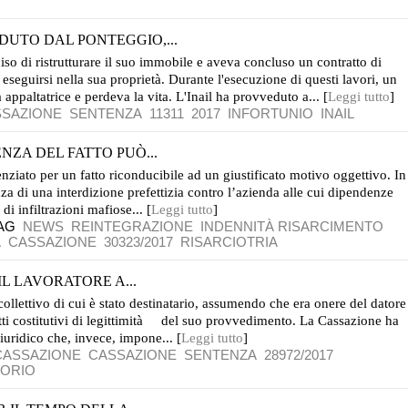
DUTO DAL PONTEGGIO,...
ciso di ristrutturare il suo immobile e aveva concluso un contratto di
 eseguirsi nella sua proprietà. Durante l'esecuzione di questi lavori, un
appaltatrice e perdeva la vita. L'Inail ha provveduto a... [
Leggi tutto
]
SSAZIONE
SENTENZA
11311
2017
INFORTUNIO
INAIL
NZA DEL FATTO PUÒ...
enziato per un fatto riconducibile ad un giustificato motivo oggettivo. In
za di una interdizione prefettizia contro l’azienda alle cui dipendenze
i infiltrazioni mafiose... [
Leggi tutto
]
AG
NEWS
REINTEGRAZIONE
INDENNITÀ RISARCIMENTO
A
CASSAZIONE
30323/2017
RISARCIOTRIA
L LAVORATORE A...
ollettivo di cui è stato destinatario, assumendo che era onere del datore
tti costitutivi di legittimità del suo provvedimento. La Cassazione ha
giuridico che, invece, impone... [
Leggi tutto
]
CASSAZIONE
CASSAZIONE
SENTENZA
28972/2017
ORIO