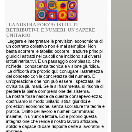
LA NOSTRA FORZA: ISTITUTI
RETRIBUTIVI E NUMERI, UN SAPERE
UNITARIO
Leggere e interpretare le previsioni economiche di
un contratto collettivo non è mai semplice. Non
basta scorrere le tabelle: occorre tradurre principi
a
giuridici astratti nei calcoli che incidono sui diversi
istituti retributivi. È un passaggio complesso, che
richiede conoscenza tecnica e visione giuridica.
La difficoltà sta proprio qui: coniugare l’astrattezza
del concetto con la concretezza del numero. È
un’operazione che non può essere spezzata, né
divisa tra più mani. Se la si frammenta, si rischia di
perdere la piena comprensione del sistema.
La nostra forza nasce da questa consapevolezza:
costruiamo in modo unitario istituti giuridici e
proiezioni economiche, senza scollature tra teoria e
pratica. Diritto del lavoro e numeri camminano
insieme, in un’unica lettura. Ed è proprio questa
integrazione che rende il nostro lavoro affidabile,
solido e capace di dare risposte certe a lavoratori e
imprese.