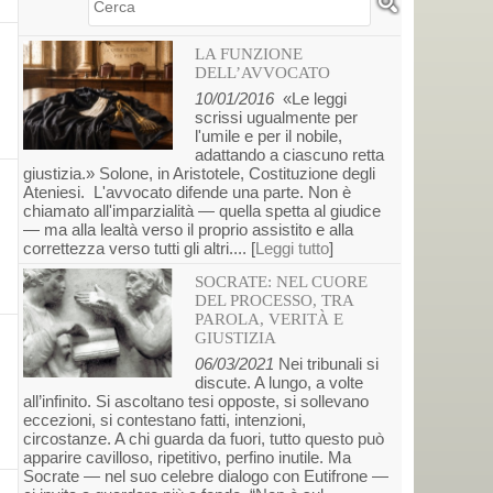
Cerca
LA FUNZIONE
DELL’AVVOCATO
10/01/2016
«Le leggi
scrissi ugualmente per
l'umile e per il nobile,
adattando a ciascuno retta
giustizia.» Solone, in Aristotele, Costituzione degli
Ateniesi. L'avvocato difende una parte. Non è
chiamato all'imparzialità — quella spetta al giudice
— ma alla lealtà verso il proprio assistito e alla
correttezza verso tutti gli altri.... [
Leggi tutto
]
SOCRATE: NEL CUORE
DEL PROCESSO, TRA
PAROLA, VERITÀ E
GIUSTIZIA
06/03/2021
Nei tribunali si
discute. A lungo, a volte
all’infinito. Si ascoltano tesi opposte, si sollevano
eccezioni, si contestano fatti, intenzioni,
circostanze. A chi guarda da fuori, tutto questo può
apparire cavilloso, ripetitivo, perfino inutile. Ma
Socrate — nel suo celebre dialogo con Eutifrone —