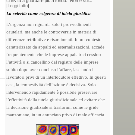
ci invita a guardare più a fondo. “Non è sul...
[
Leggi tutto
]
La celerità come esigenza di tutela giuridica
L’urgenza non riguarda solo i provvedimenti
cautelari, ma anche le controversie in materia di
differenze retributive e risarcimenti. In un contesto
caratterizzato da appalti ed esternalizzazioni, accade
frequentemente che le imprese appaltatrici cessino
l’attività o si cancellino dal registro delle imprese
subito dopo aver concluso l’affare, lasciando i
lavoratori privi di un interlocutore effettivo. In questi
casi, la tempestività dell’azione è decisiva. Solo
intervenendo rapidamente è possibile preservare
l’effettività della tutela giurisdizionale ed evitare che
la decisione giudiziale si trasformi, come le gride
manzoniane, in un enunciato privo di reale efficacia.