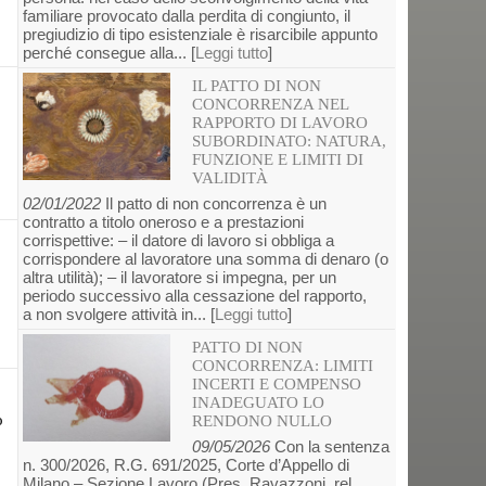
familiare provocato dalla perdita di congiunto, il
pregiudizio di tipo esistenziale è risarcibile appunto
perché consegue alla... [
Leggi tutto
]
IL PATTO DI NON
CONCORRENZA NEL
RAPPORTO DI LAVORO
SUBORDINATO: NATURA,
FUNZIONE E LIMITI DI
VALIDITÀ
02/01/2022
Il patto di non concorrenza è un
contratto a titolo oneroso e a prestazioni
corrispettive: – il datore di lavoro si obbliga a
corrispondere al lavoratore una somma di denaro (o
altra utilità); – il lavoratore si impegna, per un
periodo successivo alla cessazione del rapporto,
a non svolgere attività in... [
Leggi tutto
]
PATTO DI NON
CONCORRENZA: LIMITI
INCERTI E COMPENSO
INADEGUATO LO
o
RENDONO NULLO
09/05/2026
Con la sentenza
n. 300/2026, R.G. 691/2025, Corte d’Appello di
Milano – Sezione Lavoro (Pres. Ravazzoni, rel.