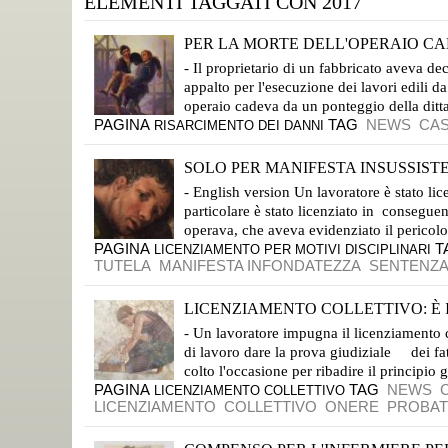
ELEMENTI TAGGATI CON 2017
PER LA MORTE DELL'OPERAIO CA
SCONFITTA L'INAIL, IL PRIVATO NON HA QUESTO OBBLIGO SOLIDALE
- Il proprietario di un fabbricato aveva de
appalto per l'esecuzione dei lavori edili da
operaio cadeva da un ponteggio della ditta 
PAGINA
TAG
NEWS
CA
RISARCIMENTO DEI DANNI
SOLO PER MANIFESTA INSUSSISTE
CASSAZIONE SEZ. LAVORO 18 DICEMBRE 2017, N. 30323
- English version Un lavoratore è stato lic
particolare è stato licenziato in conseguen
operava, che aveva evidenziato il pericolo d
PAGINA
T
LICENZIAMENTO PER MOTIVI DISCIPLINARI
TUTELA
MANIFESTA INFONDATEZZA
SENTENZ
LICENZIAMENTO COLLETTIVO: È I
IL LAVORATORE DEVE DEDURRE I FATTI E DARNE LA PROVA
- Un lavoratore impugna il licenziamento c
di lavoro dare la prova giudiziale dei fa
colto l'occasione per ribadire il principio 
PAGINA
TAG
NEWS
LICENZIAMENTO COLLETTIVO
LICENZIAMENTO
COLLETTIVO
ONERE
PROBAT