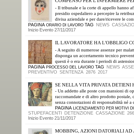
COMPENSO PER L'INFERMIERE PER
CASSAZIONE SENTENZA N. 27799 DEPOSITATA IL 22 NOVEMBRE 2017
- Il tribunale e la corte di appello hanno a
presidio ospedaliero a percepire la retribu
divisa aziendale e per dare/ricevere le conse
PAGINA
TAG
NEWS
CASSAZI
ORARIO DI LAVORO
Inizio Evento 27/11/2017
IL LAVORATORE HA L'OBBLIGO C
LO DICE IL GIUDICE MARIANI DEL TRIBUNALE DI MILANO
- A seguito di numerose assenze per malatti
disponga un accertamento tecnico preventivo
questi è o era durante i periodi di astension
PAGINA
TAG
NEWS
ASSE
PROCESSO DEL LAVORO
PREVENTIVO
SENTENZA
2876
2017
SE NELLA VITA PRIVATA DETIENI H
- Un addetto alle poste con mansioni di ope
raccomandate e di altro prodotto postale, d
senza connotazioni di responsabilità né a c
PAGINA
LICENZIAMENTO PER MOTIVI DI
STUPEFACENTI
DETENZIONE
CASSAZIONE
26
Inizio Evento 21/11/2017
MOBBING, AZIONI DATORIALI AD