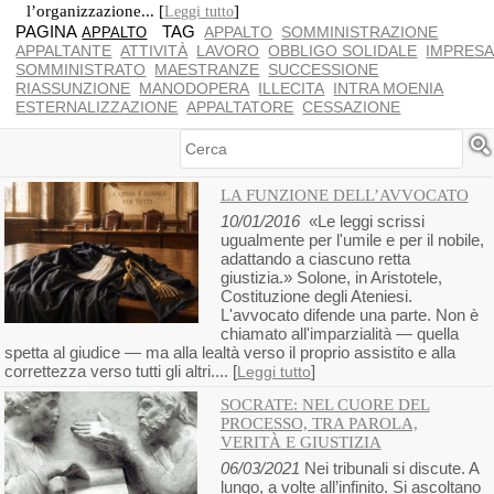
l’organizzazione... [
]
Leggi tutto
PAGINA
TAG
APPALTO
SOMMINISTRAZIONE
APPALTO
APPALTANTE
ATTIVITÀ
LAVORO
OBBLIGO SOLIDALE
IMPRES
SOMMINISTRATO
MAESTRANZE
SUCCESSIONE
RIASSUNZIONE
MANODOPERA
ILLECITA
INTRA MOENIA
ESTERNALIZZAZIONE
APPALTATORE
CESSAZIONE
Cerca
LA FUNZIONE DELL’AVVOCATO
10/01/2016
«Le leggi scrissi
ugualmente per l'umile e per il nobile,
adattando a ciascuno retta
giustizia.» Solone, in Aristotele,
Costituzione degli Ateniesi.
L'avvocato difende una parte. Non è
chiamato all'imparzialità — quella
spetta al giudice — ma alla lealtà verso il proprio assistito e alla
correttezza verso tutti gli altri.... [
]
Leggi tutto
SOCRATE: NEL CUORE DEL
PROCESSO, TRA PAROLA,
VERITÀ E GIUSTIZIA
06/03/2021
Nei tribunali si discute. A
lungo, a volte all’infinito. Si ascoltano