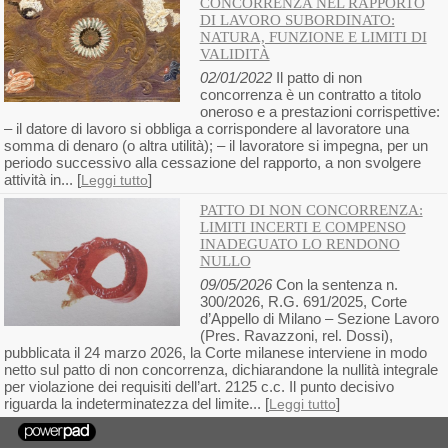
CONCORRENZA NEL RAPPORTO
DI LAVORO SUBORDINATO:
NATURA, FUNZIONE E LIMITI DI
VALIDITÀ
02/01/2022
Il patto di non
concorrenza è un contratto a titolo
oneroso e a prestazioni corrispettive:
– il datore di lavoro si obbliga a corrispondere al lavoratore una
somma di denaro (o altra utilità); – il lavoratore si impegna, per un
periodo successivo alla cessazione del rapporto, a non svolgere
attività in... [
]
Leggi tutto
PATTO DI NON CONCORRENZA:
LIMITI INCERTI E COMPENSO
INADEGUATO LO RENDONO
NULLO
09/05/2026
Con la sentenza n.
300/2026, R.G. 691/2025, Corte
d’Appello di Milano – Sezione Lavoro
(Pres. Ravazzoni, rel. Dossi),
pubblicata il 24 marzo 2026, la Corte milanese interviene in modo
netto sul patto di non concorrenza, dichiarandone la nullità integrale
per violazione dei requisiti dell’art. 2125 c.c. Il punto decisivo
riguarda la indeterminatezza del limite... [
]
Leggi tutto