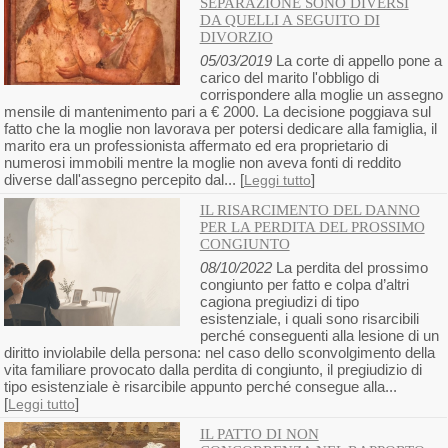
SEPARAZIONE SONO DIVERSI
DA QUELLI A SEGUITO DI
DIVORZIO
05/03/2019
La corte di appello pone a
carico del marito l'obbligo di
corrispondere alla moglie un assegno
mensile di mantenimento pari a € 2000. La decisione poggiava sul
fatto che la moglie non lavorava per potersi dedicare alla famiglia, il
marito era un professionista affermato ed era proprietario di
numerosi immobili mentre la moglie non aveva fonti di reddito
diverse dall'assegno percepito dal... [
]
Leggi tutto
IL RISARCIMENTO DEL DANNO
PER LA PERDITA DEL PROSSIMO
CONGIUNTO
08/10/2022
La perdita del prossimo
congiunto per fatto e colpa d’altri
cagiona pregiudizi di tipo
esistenziale, i quali sono risarcibili
perché conseguenti alla lesione di un
diritto inviolabile della persona: nel caso dello sconvolgimento della
vita familiare provocato dalla perdita di congiunto, il pregiudizio di
tipo esistenziale è risarcibile appunto perché consegue alla...
[
]
Leggi tutto
IL PATTO DI NON