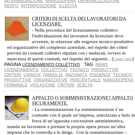
INTERMEDIAZIONE
MANODOPERA
DEPENALIZZAZIONE
REATO
INTERPOSIZIONE
ILLECITA
CRITERI DI SCELTA DEI LAVORATORI DA
LICENZIARE.
- Nella procedura del licenziamento collettivo
l'individuazione dei lavoratori da licenziare deve
avvenire, in relazione alle esigenze tecnico-produttive
ed organizzative del complesso aziendale, nel rispetto dei criteri
previsti da contratti collettivi stipulati con i sindacati, ovvero in
mancanza di questi contratti, nel rispetto dei seguenti... [
]
Leggi tutto
PAGINA
TAG
NEWS
LICENZIAMENTO COLLETTIVO
LICENZIAMENTO
COLLETTIVO
TECNICO
PRODUTTIVE
CRITERI
CARICHI
FAMIGLIA
ANZIANITÀ
ESIGENZE
TECNICO
PRODUTTIVE
ORGANIZZATIVE
PERCENTUALE
MANODOPERA
FEMMINILE
VIOLAZIONE
CRITERI
SCELTA
APPALTO O SOMMINISTRAZIONE? APPALTO
SICURAMENTE.
- La somministrazione La somministrazione è un
contratto con il quale un’impresa, autorizzata a farlo i
forza di un’apposita concessione amministrativa,
manda un lavoratore a prestare la propria opera presso un’altra
impresa che lo controlla e lo dirige. Con la somministrazione: -