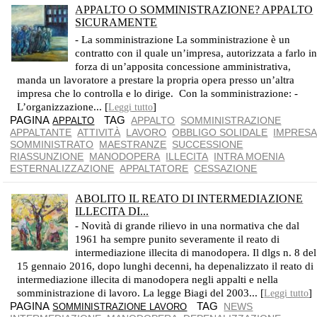
APPALTO O SOMMINISTRAZIONE? APPALTO
SICURAMENTE
CON L'APPALTO SI ESEGUONO I SERVIZI IN MODO AUTONOMO
- La somministrazione La somministrazione è un
contratto con il quale un’impresa, autorizzata a farlo i
forza di un’apposita concessione amministrativa,
manda un lavoratore a prestare la propria opera presso un’altra
impresa che lo controlla e lo dirige. Con la somministrazione: -
L’organizzazione... [
]
Leggi tutto
PAGINA
TAG
APPALTO
SOMMINISTRAZIONE
APPALTO
APPALTANTE
ATTIVITÀ
LAVORO
OBBLIGO SOLIDALE
IMPRES
SOMMINISTRATO
MAESTRANZE
SUCCESSIONE
RIASSUNZIONE
MANODOPERA
ILLECITA
INTRA MOENIA
ESTERNALIZZAZIONE
APPALTATORE
CESSAZIONE
ABOLITO IL REATO DI INTERMEDIAZIONE
ILLECITA DI...
- Novità di grande rilievo in una normativa che dal
1961 ha sempre punito severamente il reato di
intermediazione illecita di manodopera. Il dlgs n. 8 del
15 gennaio 2016, dopo lunghi decenni, ha depenalizzato il reato di
intermediazione illecita di manodopera negli appalti e nella
somministrazione di lavoro. La legge Biagi del 2003... [
]
Leggi tutto
PAGINA
TAG
NEWS
SOMMINISTRAZIONE LAVORO