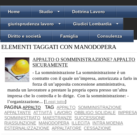
Home
Studio
Dottrina Lavoro
giurisprudenza lavoro
Giudici Lombardia
Diritto e società
Famiglia
Consulenza
ELEMENTI TAGGATI CON MANODOPERA
APPALTO O SOMMINISTRAZIONE? APPALTO
SICURAMENTE
CON L'APPALTO SI ESEGUONO I SERVIZI CON AUTONOMIA
- La somministrazione La somministrazione è un
contratto con il quale un’impresa, autorizzata a farlo i
forza di un’apposita concessione amministrativa,
manda un lavoratore a prestare la propria opera presso un’altra
impresa che lo controlla e lo dirige. Con la somministrazione: -
l’organizzazione... [
]
Leggi tutto
PAGINA
TAG
APPALTO
SOMMINISTRAZIONE
APPALTO
APPALTANTE
ATTIVITÀ
LAVORO
OBBLIGO SOLIDALE
IMPRES
SOMMINISTRATO
MAESTRANZE
SUCCESSIONE
RIASSUNZIONE
MANODOPERA
ILLECITA
INTRA MOENIA
ESTERNALIZZAZIONE
APPALTATORE
CESSAZIONE