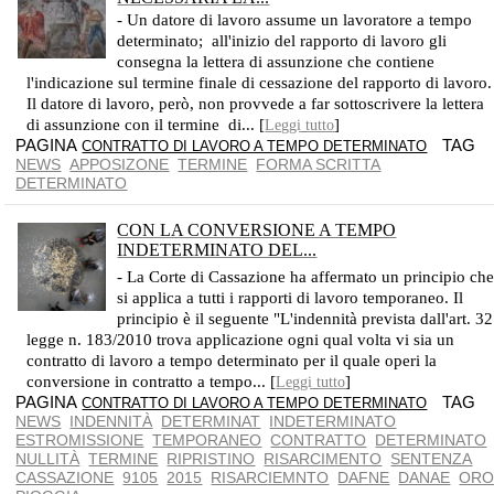
- Un datore di lavoro assume un lavoratore a tempo
determinato; all'inizio del rapporto di lavoro gli
consegna la lettera di assunzione che contiene
l'indicazione sul termine finale di cessazione del rapporto di lavoro.
Il datore di lavoro, però, non provvede a far sottoscrivere la lettera
di assunzione con il termine di... [
]
Leggi tutto
PAGINA
TAG
CONTRATTO DI LAVORO A TEMPO DETERMINATO
NEWS
APPOSIZONE
TERMINE
FORMA SCRITTA
DETERMINATO
CON LA CONVERSIONE A TEMPO
INDETERMINATO DEL...
MA IL RAPPORTO DI LAVORO CONTINUA TRA LE PARTI
- La Corte di Cassazione ha affermato un principio ch
si applica a tutti i rapporti di lavoro temporaneo. Il
principio è il seguente "L'indennità prevista dall'art. 32
legge n. 183/2010 trova applicazione ogni qual volta vi sia un
contratto di lavoro a tempo determinato per il quale operi la
conversione in contratto a tempo... [
]
Leggi tutto
PAGINA
TAG
CONTRATTO DI LAVORO A TEMPO DETERMINATO
NEWS
INDENNITÀ
DETERMINAT
INDETERMINATO
ESTROMISSIONE
TEMPORANEO
CONTRATTO
DETERMINATO
NULLITÀ
TERMINE
RIPRISTINO
RISARCIMENTO
SENTENZA
CASSAZIONE
9105
2015
RISARCIEMNTO
DAFNE
DANAE
OR