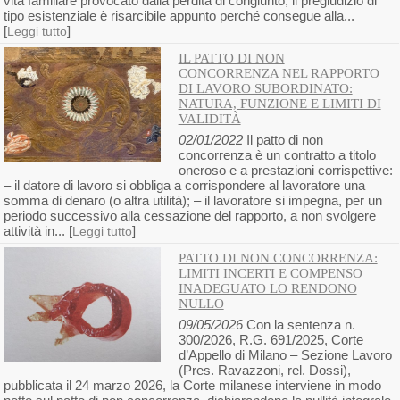
vita familiare provocato dalla perdita di congiunto, il pregiudizio di
tipo esistenziale è risarcibile appunto perché consegue alla...
[
]
Leggi tutto
IL PATTO DI NON
CONCORRENZA NEL RAPPORTO
DI LAVORO SUBORDINATO:
NATURA, FUNZIONE E LIMITI DI
VALIDITÀ
02/01/2022
Il patto di non
concorrenza è un contratto a titolo
oneroso e a prestazioni corrispettive:
– il datore di lavoro si obbliga a corrispondere al lavoratore una
somma di denaro (o altra utilità); – il lavoratore si impegna, per un
periodo successivo alla cessazione del rapporto, a non svolgere
attività in... [
]
Leggi tutto
PATTO DI NON CONCORRENZA:
LIMITI INCERTI E COMPENSO
INADEGUATO LO RENDONO
NULLO
09/05/2026
Con la sentenza n.
300/2026, R.G. 691/2025, Corte
d’Appello di Milano – Sezione Lavoro
(Pres. Ravazzoni, rel. Dossi),
pubblicata il 24 marzo 2026, la Corte milanese interviene in modo