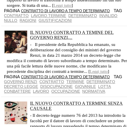
rapporto di lavoro si trasforma a tempo indeterminato fin dal suo
sorgere. Si tratta di una... [
]
Leggi tutto
PAGINA
TAG
CONTRATTO DI LAVORO A TEMPO DETERMINATO
CONTRATTO
LAVORO.TERMINE
DETERMINATO
INVALIDO
NULLO
RAGIONI
GIUSTIFICAZIONI
IL NUOVO CONTRATTO A TEMINE DEL
GOVERNO RENZI,...
IL TERMINE NON PUÒ SUPERARE I 36 MESI
- Il presidente della Repubblica ha emanato, su
deliberazione del consiglio dei ministri del governo
Renzi, in data 21 marzo 2014 un decreto-legge che
modifica il contratto di lavoro subordinato a tempo determinato. Pe
una più facile lettura delle nuove norme, che modificano la
precedente disciplina dei contratti a termine... [
]
Leggi tutto
PAGINA
TAG
CONTRATTO DI LAVORO A TEMPO DETERMINATO
GOVERNO RENZI
CONTRATTO
TERMINE
DETERMINATO
DECRETO LEGGE
DISOCUPAZIONE
GIOVANILE
LOTTA
CONBATTERE
LAVORO
OCCUPAZIONE
NORMATIVA
IL NUOVO CONTRATTO A TERMINE SENZA
CAUSALE
MAGGIORE LIBERALIZZAZIONE E FLESSIBILITÀ
- Il decreto-legge numero 76 del 2013 ha introdotto la
facoltà per il datore di lavoro di concludere un primo
rapporto di lavoro prevedendo il tempo determinato di