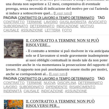
una durata non superiore a 12 mesi, comprensiva di eventuale
proroga, senza necessità di indicazione del motivo per cui l'azienda
si induce a sottoscrivere quel... [
]
Leggi tutto
PAGINA
TAG
CONTRATTO DI LAVORO A TEMPO DETERMINATO
CONTRATTO
TERMINE
LAVORO
GIUSLAVORISTA
AVVOCATO
SUBORDINATO
DETERMINATO
INDICAZIONE
MOTIVO
CAUSALE
ASSUNZIONE
LETTERA
FOTO
IL CONTRATTO A TERMINE NON SI PUÒ
RISOLVERE...
SI PUÒ RISOLVERE SOLO PER GIUSTA CAUSA
- Il contratto a termine si può risolvere in via anticipat
solo se il lavoratore si rende gravemente inadempiente
ai suoi obblighi contrattuali in modo tale da non poter
consentire anche in via momentanea la prosecuzione del rapporto d
lavoro. Il rapporto non può assolutamente essere risolto per motivi,
anche se corrispondenti al... [
]
Leggi tutto
PAGINA
TAG
CONTRATTO DI LAVORO A TEMPO DETERMINATO
CONTRATTO
TERMINE
NUOVA
DISCIPLINA
DETERMINATO
LAVORO
SUBORDINATO
DIPENDENTE
RISARCIMENTO
INDENNITÀ
CAUSALE
INDICAZIONE
ASSUNZIONE
IL CONTRATTO A TERMINE NON PUÒ
RISOLVERSI PER...