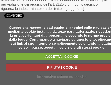
netto sul patto di non concorrenza, dichiarandone la nullità integrale
per violazione dei requisiti dell’art. 2125 c.c. Il punto decisivo
riguarda la indeterminatezza del limite... [
]
Leggi tutto
Questo sito raccoglie dati statistici anonimi sulla navigazio
mediante cookie installati da terze parti autorizzate, rispetta
la privacy dei tuoi dati personali e secondo le norme previs
dalla legge. Continuando a navigare su questo sito, clicca
sui link al suo interno o semplicemente scrollando la pagi
verso il basso, accetti il servizio e gli stessi cookie.
ACCETTA I COOKIE
RIFIUTA I COOKIE
Informativa estesa sui cookie