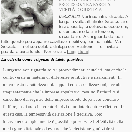
PROCESSO, TRA PAROLA,
VERITÀ E GIUSTIZIA
06/03/2021
Nei tribunali si discute. A
lungo, a volte all’infinito. Si ascoltano
tesi opposte, si sollevano eccezioni,
si contestano fatti, intenzioni,
circostanze. A chi guarda da fuori,
tutto questo può apparire cavilloso, ripetitivo, perfino inutile. Ma
Socrate — nel suo celebre dialogo con Eutifrone — ci invita a
guardare più a fondo. “Non è sul... [
]
Leggi tutto
La celerità come esigenza di tutela giuridica
L’urgenza non riguarda solo i provvedimenti cautelari, ma anche le
controversie in materia di differenze retributive e risarcimenti. In
un contesto caratterizzato da appalti ed esternalizzazioni, accade
frequentemente che le imprese appaltatrici cessino l’attività o si
cancellino dal registro delle imprese subito dopo aver concluso
l’affare, lasciando i lavoratori privi di un interlocutore effettivo. In
questi casi, la tempestività dell’azione è decisiva. Solo
intervenendo rapidamente è possibile preservare l’effettività della
tutela giurisdizionale ed evitare che la decisione giudiziale si