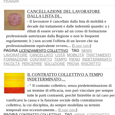
PIOGGIA
CANCELLAZIONE DEL LAVORATORE
DALLA LISTA DI...
- Il lavoratore è cancellato dalla lista di mobilità e
decade dai trattamenti e dalle indennità quando: a )
rifiuti di essere avviato ad un corso di formazione
professionale autorizzato dalla Regione o non lo frequenti
regolarmente; b ) non accetti l'offerta di un lavoro che sia
professionalmente equivalente ovvero,... [
]
Leggi tutto
PAGINA
TAG
NEWS
LICENZIAMENTO COLLETTIVO
LAVORATORE
CANCELLATO
LISTA
MOBILITÀ
TRATTAMENTI
FORMAZIONE
CONTRATTO
TEMPO
PIENO
INDETERMINATO
FACOLTÀ
PERCEPIRE
SOLUZIONE
PROVA
RISCRITTO
IL CONTRATTO COLLETTIVO A TEMPO
INDETERMINATO,...
QUELLO A TERMINE RESTA IMMUTABILE FINO ALLA SUA SCADENZA
- “ Il contratto collettivo, senza predeterminazione di
un termine di efficacia, non può vincolare per sempre
tutte le parti contraenti, perché finirebbe in tal caso per
vanificarsi la causa e la funzione sociale della contrattazione
collettiva, la cui disciplina, da sempre modellata su termini
temporali non eccessivamente... [
]
Leggi tutto
PAGINA
TAG
NEWS
CONTRATTO
CONTRATTO COLLETTIVO