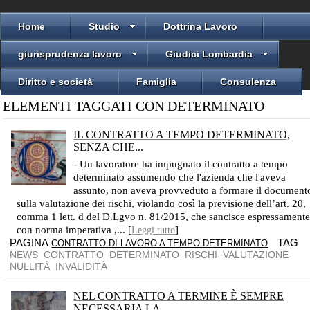
Home
Studio
Dottrina Lavoro
giurisprudenza lavoro
Giudici Lombardia
Diritto e società
Famiglia
Consulenza
ELEMENTI TAGGATI CON DETERMINATO
IL CONTRATTO A TEMPO DETERMINATO,
SENZA CHE...
IL LAVORATORE HA DIRITTO AD ESSERE CONSIDERATO ASSUNTO CON CONTRATTO DI LAVORO A TEMPO INDETERMINATO
- Un lavoratore ha impugnato il contratto a tempo
determinato assumendo che l'azienda che l'aveva
assunto, non aveva provveduto a formare il document
sulla valutazione dei rischi, violando così la previsione dell’art. 20,
comma 1 lett. d del D.Lgvo n. 81/2015, che sancisce espressamente
con norma imperativa ,... [
]
Leggi tutto
PAGINA
TAG
CONTRATTO DI LAVORO A TEMPO DETERMINATO
NEWS
CONTRATTO
DETERMINATO
RISCHI
VALUTAZIONE
NULLITÀ
INVALIDITÀ
NEL CONTRATTO A TERMINE È SEMPRE
NECESSARIA LA...