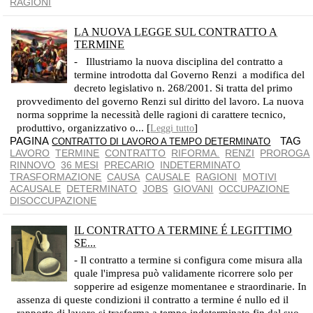
RAGIONI
LA NUOVA LEGGE SUL CONTRATTO A
TERMINE
IL CONTRATTO A TERMINE È STATO AMPIAMENTE LIBERALIZZATO
- Illustriamo la nuova disciplina del contratto a
termine introdotta dal Governo Renzi a modifica del
decreto legislativo n. 268/2001. Si tratta del primo
provvedimento del governo Renzi sul diritto del lavoro. La nuova
norma sopprime la necessità delle ragioni di carattere tecnico,
produttivo, organizzativo o... [
]
Leggi tutto
PAGINA
TAG
CONTRATTO DI LAVORO A TEMPO DETERMINATO
LAVORO
TERMINE
CONTRATTO
RIFORMA.
RENZI
PROROGA
RINNOVO
36 MESI
PRECARIO
INDETERMINATO
TRASFORMAZIONE
CAUSA
CAUSALE
RAGIONI
MOTIVI
ACAUSALE
DETERMINATO
JOBS
GIOVANI
OCCUPAZIONE
DISOCCUPAZIONE
IL CONTRATTO A TERMINE É LEGITTIMO
SE...
LE SEMPLICI FLUTTUAZIONI DI MERCATO NON LO GIUSTIFICANO
- Il contratto a termine si configura come misura alla
quale l'impresa può validamente ricorrere solo per
sopperire ad esigenze momentanee e straordinarie. In
assenza di queste condizioni il contratto a termine é nullo ed il