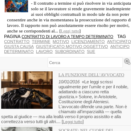
IL TERMINE GARANTISCE LA STABILITÀ DEL POSTO DI LAVORO FINO ALLA SUA SCADENZA
- Il contratto a termine si può risolvere in via anticipat
solo se il lavoratore si rende gravemente inadempiente
ai suoi obblighi contrattuali in modo tale da non poter
consentire anche in via momentanea la prosecuzione del rapporto d
lavoro. Il rapporto non può assolutamente essere risolto per motivi,
anche se corrispondenti al... [
]
Leggi tutto
PAGINA
TAG
CONTRATTO DI LAVORO A TEMPO DETERMINATO
CONTRATTO
TERMINE
MOTIVO
LICENZIAMENTO
ANTICIPAT
GIUSTA CAUSA
GIUSTIFICATO MOTIVO OGGETTIVO
ANTICIPO
DETERMINATO
LAVORO
SUBORDINATO
SUE
Cerca
LA FUNZIONE DELL’AVVOCATO
10/01/2016
«Le leggi scrissi
ugualmente per l'umile e per il nobile,
adattando a ciascuno retta
giustizia.» Solone, in Aristotele,
Costituzione degli Ateniesi.
L'avvocato difende una parte. Non è
chiamato all'imparzialità — quella
spetta al giudice — ma alla lealtà verso il proprio assistito e alla
correttezza verso tutti gli altri.... [
]
Leggi tutto
SOCRATE: NEL CUORE DEL