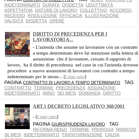
INDETERMINATO
DURATA
DISDETTA
LEGITTIMITÀ
ASPETTATIVA
DATORE DI LAVORO
COLLETTIVO
ACCORDO
RECESSO
RISOLUZIONE
EFFICACIA
ILLUSTRAZIONE
VALIDITÀ
DISDETTA
OPERE
DIRITTO DI PRECEDENZA PER I
LAVORATORI A...
IL LAVORATORE DEVE COMUNICARE IL SUO INTERESSE AD ESSERE RIASSUNTO
- L'azienda che assume un lavoratore con un contratto
a tempo determinato deve far menzione nella lettera di
assunzione che il lavoratore, cessato il rapporto di
lavoro, ha il diritto di precedenza nel caso in cui l'azienda dovesse
procedere a nuove assunzioni di lavoratori con contratto a tempo
indeterminato per le stesse... [
]
Leggi tutto
PAGINA
TAG
CONTRATTO DI LAVORO A TEMPO DETERMINATO
CONTRATTO
TERMINE
PRECEDENZA
ASSUNZIONE
INDETERMINATO
ANNO
SEI MESI
DOMANDA
DIRITTO
ART.1 DECRETO LEGISLATIVO 368/2001
- [
]
Leggi tutto
PAGINA
TAG
GIURISPRUDENZA LAVORO
RIFORMA RENZI
TERMINE
PROROGA
RINNOVO
36 MESI
INDETERMINATO
TRASFORMAZIONE
CAUSA