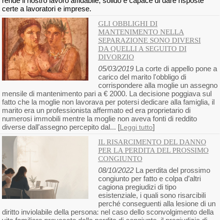
rende il nostro lavoro affidabile, solido e capace di dare risposte
certe a lavoratori e imprese.
GLI OBBLIGHI DI
MANTENIMENTO NELLA
SEPARAZIONE SONO DIVERSI
DA QUELLI A SEGUITO DI
DIVORZIO
05/03/2019
La corte di appello pone a
carico del marito l'obbligo di
corrispondere alla moglie un assegno
mensile di mantenimento pari a € 2000. La decisione poggiava sul
fatto che la moglie non lavorava per potersi dedicare alla famiglia, il
marito era un professionista affermato ed era proprietario di
numerosi immobili mentre la moglie non aveva fonti di reddito
diverse dall'assegno percepito dal... [
]
Leggi tutto
IL RISARCIMENTO DEL DANNO
PER LA PERDITA DEL PROSSIMO
CONGIUNTO
08/10/2022
La perdita del prossimo
congiunto per fatto e colpa d’altri
cagiona pregiudizi di tipo
esistenziale, i quali sono risarcibili
perché conseguenti alla lesione di un
diritto inviolabile della persona: nel caso dello sconvolgimento della