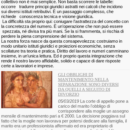
collettivo non è mai semplice. Non basta scorrere le tabelle:
occorre tradurre principi giuridici astratti nei calcoli che incidono
sui diversi istituti retributivi. È un passaggio complesso, che
richiede conoscenza tecnica e visione giuridica.
La difficoltà sta proprio qui: coniugare l’astrattezza del concetto con
la concretezza del numero. È un’operazione che non può essere
spezzata, né divisa tra più mani. Se la si frammenta, si rischia di
perdere la piena comprensione del sistema.
La nostra forza nasce da questa consapevolezza: costruiamo in
modo unitario istituti giuridici e proiezioni economiche, senza
scollature tra teoria e pratica. Diritto del lavoro e numeri camminano
insieme, in un’unica lettura. Ed è proprio questa integrazione che
rende il nostro lavoro affidabile, solido e capace di dare risposte
certe a lavoratori e imprese.
GLI OBBLIGHI DI
MANTENIMENTO NELLA
SEPARAZIONE SONO DIVERSI
DA QUELLI A SEGUITO DI
DIVORZIO
05/03/2019
La corte di appello pone a
carico del marito l'obbligo di
corrispondere alla moglie un assegno
mensile di mantenimento pari a € 2000. La decisione poggiava sul
fatto che la moglie non lavorava per potersi dedicare alla famiglia, il
marito era un professionista affermato ed era proprietario di