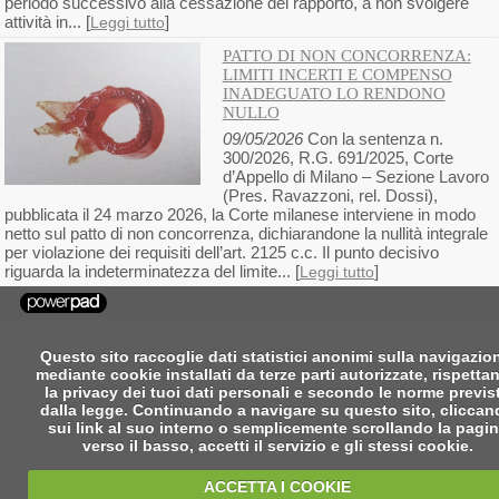
periodo successivo alla cessazione del rapporto, a non svolgere
attività in... [
]
Leggi tutto
PATTO DI NON CONCORRENZA:
LIMITI INCERTI E COMPENSO
INADEGUATO LO RENDONO
NULLO
09/05/2026
Con la sentenza n.
300/2026, R.G. 691/2025, Corte
d’Appello di Milano – Sezione Lavoro
(Pres. Ravazzoni, rel. Dossi),
pubblicata il 24 marzo 2026, la Corte milanese interviene in modo
netto sul patto di non concorrenza, dichiarandone la nullità integrale
per violazione dei requisiti dell’art. 2125 c.c. Il punto decisivo
riguarda la indeterminatezza del limite... [
]
Leggi tutto
Questo sito raccoglie dati statistici anonimi sulla navigazio
mediante cookie installati da terze parti autorizzate, rispetta
la privacy dei tuoi dati personali e secondo le norme previs
dalla legge. Continuando a navigare su questo sito, clicca
sui link al suo interno o semplicemente scrollando la pagi
verso il basso, accetti il servizio e gli stessi cookie.
ACCETTA I COOKIE