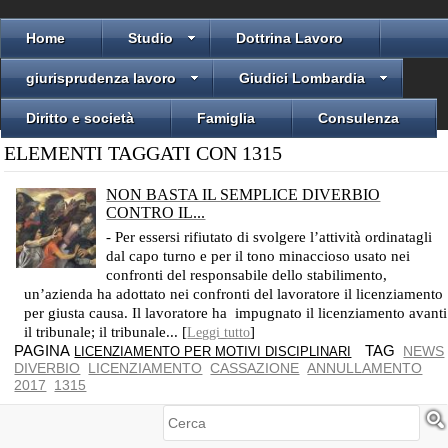
Home
Studio
Dottrina Lavoro
giurisprudenza lavoro
Giudici Lombardia
Diritto e società
Famiglia
Consulenza
ELEMENTI TAGGATI CON 1315
NON BASTA IL SEMPLICE DIVERBIO
CONTRO IL...
CASSAZIONE SENTENZA N. 1315/17
- Per essersi rifiutato di svolgere l’attività ordinatagli
dal capo turno e per il tono minaccioso usato nei
confronti del responsabile dello stabilimento,
un’azienda ha adottato nei confronti del lavoratore il licenziamento
per giusta causa. Il lavoratore ha impugnato il licenziamento avanti
il tribunale; il tribunale... [
]
Leggi tutto
PAGINA
TAG
NEWS
LICENZIAMENTO PER MOTIVI DISCIPLINARI
DIVERBIO
LICENZIAMENTO
CASSAZIONE
ANNULLAMENTO
2017
1315
Cerca