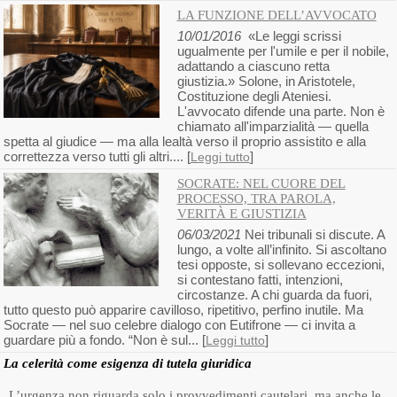
LA FUNZIONE DELL’AVVOCATO
10/01/2016
«Le leggi scrissi
ugualmente per l'umile e per il nobile,
adattando a ciascuno retta
giustizia.» Solone, in Aristotele,
Costituzione degli Ateniesi.
L'avvocato difende una parte. Non è
chiamato all'imparzialità — quella
spetta al giudice — ma alla lealtà verso il proprio assistito e alla
correttezza verso tutti gli altri.... [
]
Leggi tutto
SOCRATE: NEL CUORE DEL
PROCESSO, TRA PAROLA,
VERITÀ E GIUSTIZIA
06/03/2021
Nei tribunali si discute. A
lungo, a volte all’infinito. Si ascoltano
tesi opposte, si sollevano eccezioni,
si contestano fatti, intenzioni,
circostanze. A chi guarda da fuori,
tutto questo può apparire cavilloso, ripetitivo, perfino inutile. Ma
Socrate — nel suo celebre dialogo con Eutifrone — ci invita a
guardare più a fondo. “Non è sul... [
]
Leggi tutto
La celerità come esigenza di tutela giuridica
L’urgenza non riguarda solo i provvedimenti cautelari, ma anche le