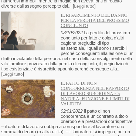
numerosi immobili mentre la moglie non aveva fonti di reddito
diverse dall'assegno percepito dal... [
]
Leggi tutto
IL RISARCIMENTO DEL DANNO
PER LA PERDITA DEL PROSSIMO
CONGIUNTO
08/10/2022
La perdita del prossimo
congiunto per fatto e colpa d’altri
cagiona pregiudizi di tipo
esistenziale, i quali sono risarcibili
perché conseguenti alla lesione di un
diritto inviolabile della persona: nel caso dello sconvolgimento della
vita familiare provocato dalla perdita di congiunto, il pregiudizio di
tipo esistenziale è risarcibile appunto perché consegue alla...
[
]
Leggi tutto
IL PATTO DI NON
CONCORRENZA NEL RAPPORTO
DI LAVORO SUBORDINATO:
NATURA, FUNZIONE E LIMITI DI
VALIDITÀ
02/01/2022
Il patto di non
concorrenza è un contratto a titolo
oneroso e a prestazioni corrispettive:
– il datore di lavoro si obbliga a corrispondere al lavoratore una
somma di denaro (o altra utilità); – il lavoratore si impegna, per un