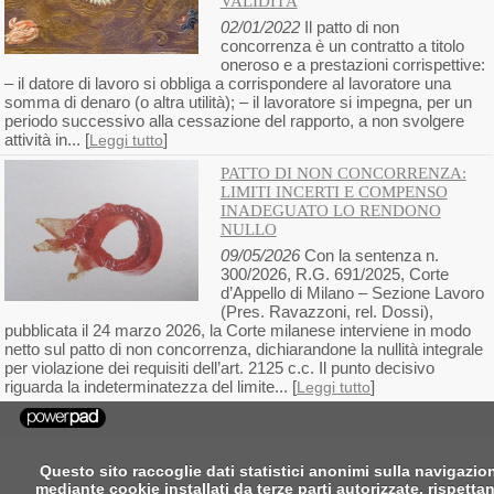
VALIDITÀ
02/01/2022
Il patto di non
concorrenza è un contratto a titolo
oneroso e a prestazioni corrispettive:
– il datore di lavoro si obbliga a corrispondere al lavoratore una
somma di denaro (o altra utilità); – il lavoratore si impegna, per un
periodo successivo alla cessazione del rapporto, a non svolgere
attività in... [
]
Leggi tutto
PATTO DI NON CONCORRENZA:
LIMITI INCERTI E COMPENSO
INADEGUATO LO RENDONO
NULLO
09/05/2026
Con la sentenza n.
300/2026, R.G. 691/2025, Corte
d’Appello di Milano – Sezione Lavoro
(Pres. Ravazzoni, rel. Dossi),
pubblicata il 24 marzo 2026, la Corte milanese interviene in modo
netto sul patto di non concorrenza, dichiarandone la nullità integrale
per violazione dei requisiti dell’art. 2125 c.c. Il punto decisivo
riguarda la indeterminatezza del limite... [
]
Leggi tutto
Questo sito raccoglie dati statistici anonimi sulla navigazio
mediante cookie installati da terze parti autorizzate, rispetta