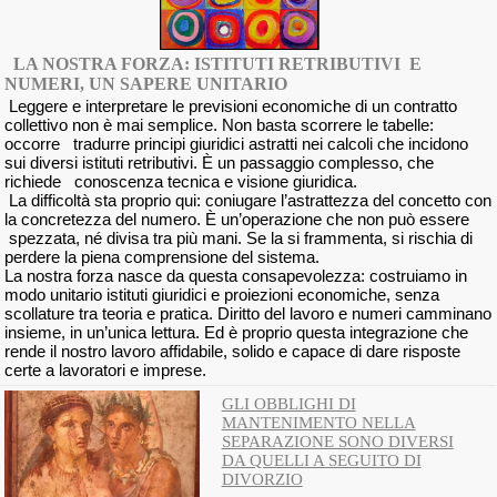
LA NOSTRA FORZA: ISTITUTI RETRIBUTIVI E
NUMERI, UN SAPERE UNITARIO
Leggere e interpretare le previsioni economiche di un contratto
collettivo non è mai semplice. Non basta scorrere le tabelle:
occorre tradurre principi giuridici astratti nei calcoli che incidono
sui diversi istituti retributivi. È un passaggio complesso, che
richiede conoscenza tecnica e visione giuridica.
La difficoltà sta proprio qui: coniugare l’astrattezza del concetto con
la concretezza del numero. È un’operazione che non può essere
spezzata, né divisa tra più mani. Se la si frammenta, si rischia di
perdere la piena comprensione del sistema.
La nostra forza nasce da questa consapevolezza: costruiamo in
modo unitario istituti giuridici e proiezioni economiche, senza
scollature tra teoria e pratica. Diritto del lavoro e numeri camminano
insieme, in un’unica lettura. Ed è proprio questa integrazione che
rende il nostro lavoro affidabile, solido e capace di dare risposte
certe a lavoratori e imprese.
GLI OBBLIGHI DI
MANTENIMENTO NELLA
SEPARAZIONE SONO DIVERSI
DA QUELLI A SEGUITO DI
DIVORZIO