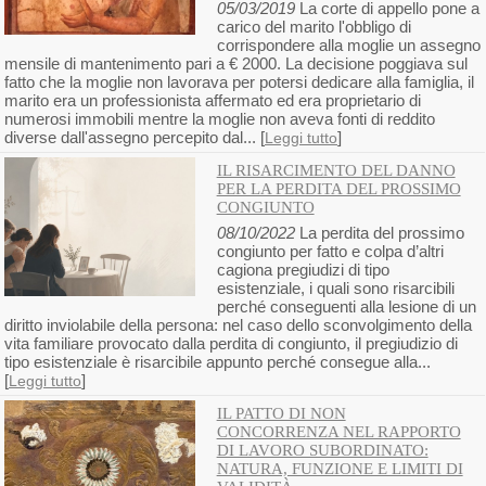
05/03/2019
La corte di appello pone a
carico del marito l'obbligo di
corrispondere alla moglie un assegno
mensile di mantenimento pari a € 2000. La decisione poggiava sul
fatto che la moglie non lavorava per potersi dedicare alla famiglia, il
marito era un professionista affermato ed era proprietario di
numerosi immobili mentre la moglie non aveva fonti di reddito
diverse dall'assegno percepito dal... [
]
Leggi tutto
IL RISARCIMENTO DEL DANNO
PER LA PERDITA DEL PROSSIMO
CONGIUNTO
08/10/2022
La perdita del prossimo
congiunto per fatto e colpa d’altri
cagiona pregiudizi di tipo
esistenziale, i quali sono risarcibili
perché conseguenti alla lesione di un
diritto inviolabile della persona: nel caso dello sconvolgimento della
vita familiare provocato dalla perdita di congiunto, il pregiudizio di
tipo esistenziale è risarcibile appunto perché consegue alla...
[
]
Leggi tutto
IL PATTO DI NON
CONCORRENZA NEL RAPPORTO
DI LAVORO SUBORDINATO:
NATURA, FUNZIONE E LIMITI DI