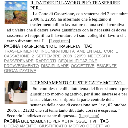
IL DATORE DI LAVORO PUÒ TRASFERIRE
PER...
- La Corte di Cassazione, con sentenza del 2 settembre
2008 n. 22059 ha affermato che è legittimo il
trasferimento di un lavoratore da una sede lavorativa
ad un'altra che il datore aveva giustificato con la necessità di dover
rasserenare i rapporti tra il lavoratore e i suoi colleghi di lavoro che
erano divenuti tesi. Il... [
]
Leggi tutto
PAGINA
TAG
TRASFERIMENTO E TRASFERTA
TRASFERIMENTO
INCOMPATIBILITÀ
AMBIENTALE
CORTE
CASSAZIONE
2
SETTEMBRE
2008
22059
NECESSITÀ
RASSERENARE
RAPPORTI
DEQUALIFICAZIONE
PROVVEDIMENTO
DISCIPLINARE
OGGETTIVE
ESIGENZE
ORGANIZZATIVE
LICENZIAMENTO GIUSTIFICATO: MOTIVO...
- Sul complesso e dibattuto tema del licenziamento per
giustificato motivo oggettivo, per il suo interesse e per
la sua chiarezza si riporta la parte centrale della
sentenza della corte di cassazione sez. lav., 02 ottobre
2006, n. 21282 che sul tema tanto dibattuto così si è espressa. ”
Secondo l'indirizzo costante di questa... [
]
Leggi tutto
PAGINA
TAG
LICENZIAMENTO PER MOTIVI OGGETTIVI
LICENZIAMENTO
GIUSTIFICATO
MOTIVO OGGETTIVO