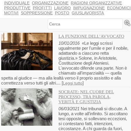
INDIVIDUALE
ORGANIZZAZIONE
RAGIONI ORGANIZZATIVE
PRODUTTIVE
PROFITTI
LAVORO
IMPUGNAZIONE
ECONOMICI
MOTIVI
SOPPRESSIONE
POSTO
GIUSLAVORISTA
Cerca
LA FUNZIONE DELL’AVVOCATO
10/01/2016
«Le leggi scrissi
ugualmente per l'umile e per il nobile,
adattando a ciascuno retta
giustizia.» Solone, in Aristotele,
Costituzione degli Ateniesi.
L'avvocato difende una parte. Non è
chiamato all'imparzialità — quella
spetta al giudice — ma alla lealtà verso il proprio assistito e alla
correttezza verso tutti gli altri.... [
]
Leggi tutto
SOCRATE: NEL CUORE DEL
PROCESSO, TRA PAROLA,
VERITÀ E GIUSTIZIA
06/03/2021
Nei tribunali si discute. A
lungo, a volte all’infinito. Si ascoltano
tesi opposte, si sollevano eccezioni,
si contestano fatti, intenzioni,
circostanze. A chi guarda da fuori,