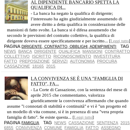
AL DIPENDENTE BANCARIO SPETTA LA
QUALIFICA DI...
- La banca ha negato la qualifica di dirigente;
l’interessato ha agito giudizialmente assumendo di
avere diritto a detta qualifica in considerazione delle
mansioni di fatto svolte. La banca si è difesa assumendo che
secondo le previsioni del contratto collettivo, la qualifica di
dirigente doveva essere specificatamente e per iscritto... [
Leggi tutto
PAGINA
TA
DIRIGENTE, CONTRATTO, OBBLIGHI, ADEMPIMENTI
NEWS
BANCA
DIRIGENTE
QUALIFICA
MANSIONI
CONTRATT
COLLETTIVO
ISCRITTO
RICONOSCIMENTO
INVESTITURA
FATTO
PREPOSIZIONE
SERVIZI
AUTONOMIA
PROCURA
CASSAZIONE
18165
2015
LA CONVIVENZA SE È UNA "FAMIGLIA DI
FATTO", FA...
- La Corte di Cassazione, con la sentenza del mese di
aprile 2015 che commentiamo, valorizza
giuridicamente la convivenza affermando che quando
assume "i connotati di stabilità e continuità" e vi è "un progetto ed
un modello di vita comune, si è in presenza di una "vera propria
famiglia di fatto". Se esiste questa... [
]
Leggi tutto
PAGINA
TAG
NEWS
CASSAZIONE
SENTENZA
2015
FAMIGLIA
6855
CONVIVENZA
COMUNE
FAMIGLIA
FATTO
ASSEGNO