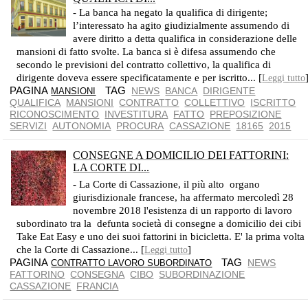
- La banca ha negato la qualifica di dirigente;
l’interessato ha agito giudizialmente assumendo di
avere diritto a detta qualifica in considerazione delle
mansioni di fatto svolte. La banca si è difesa assumendo che
secondo le previsioni del contratto collettivo, la qualifica di
dirigente doveva essere specificatamente e per iscritto... [
Leggi tutto
PAGINA
TAG
NEWS
BANCA
DIRIGENTE
MANSIONI
QUALIFICA
MANSIONI
CONTRATTO
COLLETTIVO
ISCRITTO
RICONOSCIMENTO
INVESTITURA
FATTO
PREPOSIZIONE
SERVIZI
AUTONOMIA
PROCURA
CASSAZIONE
18165
2015
CONSEGNE A DOMICILIO DEI FATTORINI:
LA CORTE DI...
E' LA PRIMA VOLTA CHE LA CASSAZIONE FRANCESE AFFERMA L'ESISTENZA DI UN RAPPORTO DI SUBORDINAZIONE TRA UN ADDETTO ALLE CONSEGNE A DOMICILIO E LA SUA...
- La Corte di Cassazione, il più alto organo
giurisdizionale francese, ha affermato mercoledì 28
novembre 2018 l'esistenza di un rapporto di lavoro
subordinato tra la defunta società di consegne a domicilio dei cibi
Take Eat Easy e uno dei suoi fattorini in bicicletta. E' la prima volta
che la Corte di Cassazione... [
]
Leggi tutto
PAGINA
TAG
NEWS
CONTRATTO LAVORO SUBORDINATO
FATTORINO
CONSEGNA
CIBO
SUBORDINAZIONE
CASSAZIONE
FRANCIA