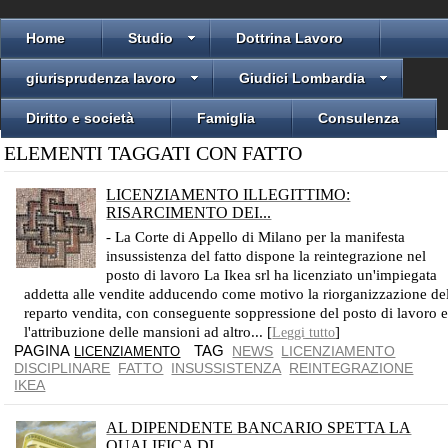
Home
Studio
Dottrina Lavoro
giurisprudenza lavoro
Giudici Lombardia
Diritto e società
Famiglia
Consulenza
ELEMENTI TAGGATI CON FATTO
LICENZIAMENTO ILLEGITTIMO:
RISARCIMENTO DEI...
LA CORTE DI APPELLO DI MILANO PER LA MANIFESTA INSUSSISTENZA DEL FATTO DISPONE LA REINTEGRAZIONE NEL POSTO DI LAVORO
- La Corte di Appello di Milano per la manifesta
insussistenza del fatto dispone la reintegrazione nel
posto di lavoro La Ikea srl ha licenziato un'impiegata
addetta alle vendite adducendo come motivo la riorganizzazione de
reparto vendita, con conseguente soppressione del posto di lavoro 
l'attribuzione delle mansioni ad altro... [
]
Leggi tutto
PAGINA
TAG
NEWS
LICENZIAMENTO
LICENZIAMENTO
DISCIPLINARE
FATTO
INSUSSISTENZA
REINTEGRAZIONE
IKEA
AL DIPENDENTE BANCARIO SPETTA LA
QUALIFICA DI...