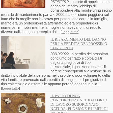
05/03/2019
La corte di appello pone a
carico del marito l'obbligo di
corrispondere alla moglie un assegno
mensile di mantenimento pari a € 2000. La decisione poggiava sul
fatto che la moglie non lavorava per potersi dedicare alla famiglia, il
marito era un professionista affermato ed era proprietario di
numerosi immobili mentre la moglie non aveva fonti di reddito
diverse dall'assegno percepito dal... [
]
Leggi tutto
IL RISARCIMENTO DEL DANNO
PER LA PERDITA DEL PROSSIMO
CONGIUNTO
08/10/2022
La perdita del prossimo
congiunto per fatto e colpa d’altri
cagiona pregiudizi di tipo
esistenziale, i quali sono risarcibili
perché conseguenti alla lesione di un
diritto inviolabile della persona: nel caso dello sconvolgimento della
vita familiare provocato dalla perdita di congiunto, il pregiudizio di
tipo esistenziale è risarcibile appunto perché consegue alla...
[
]
Leggi tutto
IL PATTO DI NON
CONCORRENZA NEL RAPPORTO
DI LAVORO SUBORDINATO:
NATURA, FUNZIONE E LIMITI DI