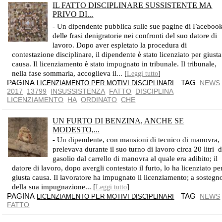
IL FATTO DISCIPLINARE SUSSISTENTE MA
PRIVO DI...
TUTELA FORTISSSIMA DEL PSOTO DI LAVORO
- Un dipendente pubblica sulle sue pagine di Faceboo
delle frasi denigratorie nei confronti del suo datore di
lavoro. Dopo aver espletato la procedura di
contestazione disciplinare, il dipendente è stato licenziato per giusta
causa. Il licenziamento è stato impugnato in tribunale. Il tribunale,
nella fase sommaria, accoglieva il... [
]
Leggi tutto
PAGINA
TAG
NEWS
LICENZIAMENTO PER MOTIVI DISCIPLINARI
2017
13799
INSUSSISTENZA
FATTO
DISCIPLINA
LICENZIAMENTO
HA
ORDINATO
CHE
UN FURTO DI BENZINA, ANCHE SE
MODESTO,...
- Un dipendente, con mansioni di tecnico di manovra,
prelevava durante il suo turno di lavoro circa 20 litri d
gasolio dal carrello di manovra al quale era adibito; il
datore di lavoro, dopo avergli contestato il furto, lo ha licenziato pe
giusta causa. Il lavoratore ha impugnato il licenziamento; a sostegn
della sua impugnazione... [
]
Leggi tutto
PAGINA
TAG
NEWS
LICENZIAMENTO PER MOTIVI DISCIPLINARI
FATTO