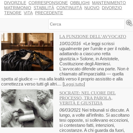
DIVORZILE
CORRESPONSIONE
OBBLIGHI
MANTENIMENTO
MATRIMONIO
STABILITÀ
CONTINUITÀ
NUOVO
DIVORZIO
TENORE
VITA
PRECEDENTE
Cerca
LA FUNZIONE DELL’AVVOCATO
10/01/2016
«Le leggi scrissi
ugualmente per l'umile e per il nobile,
adattando a ciascuno retta
giustizia.» Solone, in Aristotele,
Costituzione degli Ateniesi.
L'avvocato difende una parte. Non è
chiamato all'imparzialità — quella
spetta al giudice — ma alla lealtà verso il proprio assistito e alla
correttezza verso tutti gli altri.... [
]
Leggi tutto
SOCRATE: NEL CUORE DEL
PROCESSO, TRA PAROLA,
VERITÀ E GIUSTIZIA
06/03/2021
Nei tribunali si discute. A
lungo, a volte all’infinito. Si ascoltano
tesi opposte, si sollevano eccezioni,
si contestano fatti, intenzioni,
circostanze. A chi guarda da fuori,