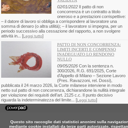
VALIDITÀ
02/01/2022
Il patto di non
concorrenza è un contratto a titolo
oneroso e a prestazioni corrispettive:
– il datore di lavoro si obbliga a corrispondere al lavoratore una
somma di denaro (o altra utilità); – il lavoratore si impegna, per un
periodo successivo alla cessazione del rapporto, a non svolgere
attività in... [
]
Leggi tutto
PATTO DI NON CONCORRENZA:
LIMITI INCERTI E COMPENSO
INADEGUATO LO RENDONO
NULLO
09/05/2026
Con la sentenza n.
300/2026, R.G. 691/2025, Corte
d’Appello di Milano – Sezione Lavoro
(Pres. Ravazzoni, rel. Dossi),
pubblicata il 24 marzo 2026, la Corte milanese interviene in modo
netto sul patto di non concorrenza, dichiarandone la nullità integrale
per violazione dei requisiti dell’art. 2125 c.c. Il punto decisivo
riguarda la indeterminatezza del limite... [
]
Leggi tutto
Questo sito raccoglie dati statistici anonimi sulla navigazio
mediante cookie installati da terze parti autorizzate, rispetta