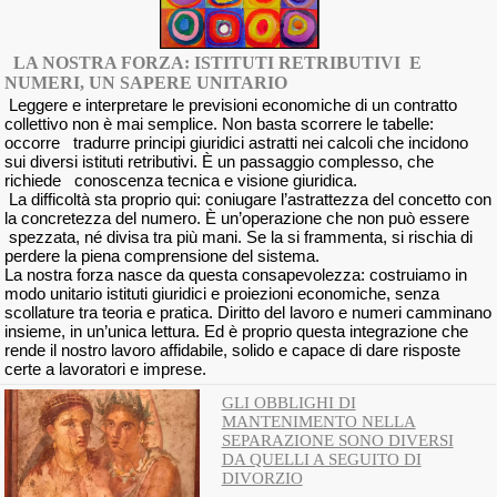
LA NOSTRA FORZA: ISTITUTI RETRIBUTIVI E
NUMERI, UN SAPERE UNITARIO
Leggere e interpretare le previsioni economiche di un contratto
collettivo non è mai semplice. Non basta scorrere le tabelle:
occorre tradurre principi giuridici astratti nei calcoli che incidono
sui diversi istituti retributivi. È un passaggio complesso, che
richiede conoscenza tecnica e visione giuridica.
La difficoltà sta proprio qui: coniugare l’astrattezza del concetto con
la concretezza del numero. È un’operazione che non può essere
spezzata, né divisa tra più mani. Se la si frammenta, si rischia di
perdere la piena comprensione del sistema.
La nostra forza nasce da questa consapevolezza: costruiamo in
modo unitario istituti giuridici e proiezioni economiche, senza
scollature tra teoria e pratica. Diritto del lavoro e numeri camminano
insieme, in un’unica lettura. Ed è proprio questa integrazione che
rende il nostro lavoro affidabile, solido e capace di dare risposte
certe a lavoratori e imprese.
GLI OBBLIGHI DI
MANTENIMENTO NELLA
SEPARAZIONE SONO DIVERSI
DA QUELLI A SEGUITO DI
DIVORZIO