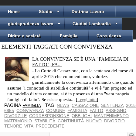
Home
Studio
Dottrina Lavoro
giurisprudenza lavoro
Giudici Lombardia
Diritto e società
Famiglia
Consulenza
ELEMENTI TAGGATI CON CONVIVENZA
LA CONVIVENZA SE È UNA "FAMIGLIA DI
FATTO", FA...
- La Corte di Cassazione, con la sentenza del mese di
aprile 2015 che commentiamo, valorizza
giuridicamente la convivenza affermando che quando
assume "i connotati di stabilità e continuità" e vi è "un progetto ed
un modello di vita comune, si è in presenza di una "vera propria
famiglia di fatto". Se esiste questa... [
]
Leggi tutto
PAGINA
TAG
NEWS
CASSAZIONE
SENTENZA
2015
FAMIGLIA
6855
CONVIVENZA
COMUNE
FAMIGLIA
FATTO
ASSEGNO
DIVORZILE
CORRESPONSIONE
OBBLIGHI
MANTENIMENTO
MATRIMONIO
STABILITÀ
CONTINUITÀ
NUOVO
DIVORZIO
TENORE
VITA
PRECEDENTE