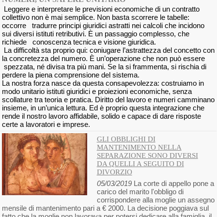
Leggere e interpretare le previsioni economiche di un contratto
collettivo non è mai semplice. Non basta scorrere le tabelle:
occorre tradurre principi giuridici astratti nei calcoli che incidono
sui diversi istituti retributivi. È un passaggio complesso, che
richiede conoscenza tecnica e visione giuridica.
La difficoltà sta proprio qui: coniugare l’astrattezza del concetto con
la concretezza del numero. È un’operazione che non può essere
spezzata, né divisa tra più mani. Se la si frammenta, si rischia di
perdere la piena comprensione del sistema.
La nostra forza nasce da questa consapevolezza: costruiamo in
modo unitario istituti giuridici e proiezioni economiche, senza
scollature tra teoria e pratica. Diritto del lavoro e numeri camminano
insieme, in un’unica lettura. Ed è proprio questa integrazione che
rende il nostro lavoro affidabile, solido e capace di dare risposte
certe a lavoratori e imprese.
GLI OBBLIGHI DI
MANTENIMENTO NELLA
SEPARAZIONE SONO DIVERSI
DA QUELLI A SEGUITO DI
DIVORZIO
05/03/2019
La corte di appello pone a
carico del marito l'obbligo di
corrispondere alla moglie un assegno
mensile di mantenimento pari a € 2000. La decisione poggiava sul
fatto che la moglie non lavorava per potersi dedicare alla famiglia, il