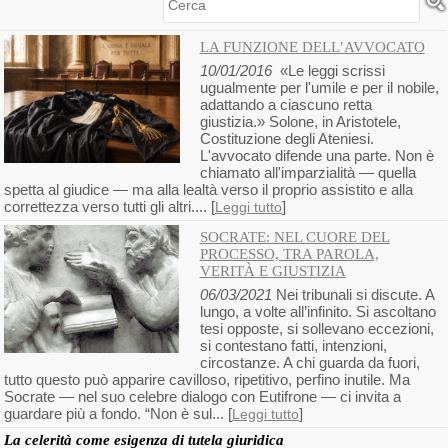
Cerca
LA FUNZIONE DELL’AVVOCATO
10/01/2016
«Le leggi scrissi
ugualmente per l'umile e per il nobile,
adattando a ciascuno retta
giustizia.» Solone, in Aristotele,
Costituzione degli Ateniesi.
L'avvocato difende una parte. Non è
chiamato all'imparzialità — quella
spetta al giudice — ma alla lealtà verso il proprio assistito e alla
correttezza verso tutti gli altri.... [
]
Leggi tutto
SOCRATE: NEL CUORE DEL
PROCESSO, TRA PAROLA,
VERITÀ E GIUSTIZIA
06/03/2021
Nei tribunali si discute. A
lungo, a volte all’infinito. Si ascoltano
tesi opposte, si sollevano eccezioni,
si contestano fatti, intenzioni,
circostanze. A chi guarda da fuori,
tutto questo può apparire cavilloso, ripetitivo, perfino inutile. Ma
Socrate — nel suo celebre dialogo con Eutifrone — ci invita a
guardare più a fondo. “Non è sul... [
]
Leggi tutto
La celerità come esigenza di tutela giuridica