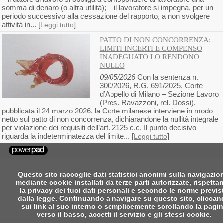
somma di denaro (o altra utilità); – il lavoratore si impegna, per un
periodo successivo alla cessazione del rapporto, a non svolgere
attività in... [
]
Leggi tutto
PATTO DI NON CONCORRENZA:
LIMITI INCERTI E COMPENSO
INADEGUATO LO RENDONO
NULLO
09/05/2026
Con la sentenza n.
300/2026, R.G. 691/2025, Corte
d’Appello di Milano – Sezione Lavoro
(Pres. Ravazzoni, rel. Dossi),
pubblicata il 24 marzo 2026, la Corte milanese interviene in modo
netto sul patto di non concorrenza, dichiarandone la nullità integrale
per violazione dei requisiti dell’art. 2125 c.c. Il punto decisivo
riguarda la indeterminatezza del limite... [
]
Leggi tutto
Questo sito raccoglie dati statistici anonimi sulla navigazio
mediante cookie installati da terze parti autorizzate, rispetta
la privacy dei tuoi dati personali e secondo le norme previs
dalla legge. Continuando a navigare su questo sito, clicca
sui link al suo interno o semplicemente scrollando la pagi
verso il basso, accetti il servizio e gli stessi cookie.