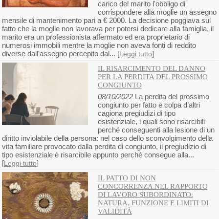
carico del marito l'obbligo di
corrispondere alla moglie un assegno
mensile di mantenimento pari a € 2000. La decisione poggiava sul
fatto che la moglie non lavorava per potersi dedicare alla famiglia, il
marito era un professionista affermato ed era proprietario di
numerosi immobili mentre la moglie non aveva fonti di reddito
diverse dall'assegno percepito dal... [
]
Leggi tutto
IL RISARCIMENTO DEL DANNO
PER LA PERDITA DEL PROSSIMO
CONGIUNTO
08/10/2022
La perdita del prossimo
congiunto per fatto e colpa d’altri
cagiona pregiudizi di tipo
esistenziale, i quali sono risarcibili
perché conseguenti alla lesione di un
diritto inviolabile della persona: nel caso dello sconvolgimento della
vita familiare provocato dalla perdita di congiunto, il pregiudizio di
tipo esistenziale è risarcibile appunto perché consegue alla...
[
]
Leggi tutto
IL PATTO DI NON
CONCORRENZA NEL RAPPORTO
DI LAVORO SUBORDINATO:
NATURA, FUNZIONE E LIMITI DI
VALIDITÀ