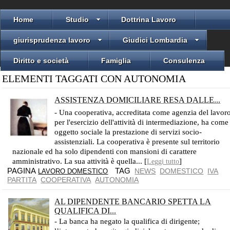
Home
Studio
Dottrina Lavoro
giurisprudenza lavoro
Giudici Lombardia
Diritto e società
Famiglia
Consulenza
ELEMENTI TAGGATI CON AUTONOMIA
ASSISTENZA DOMICILIARE RESA DALLE...
NON SUSSISTE LAVORO SUBORDINATO TRA LA COOPERATIVA CHE FUNGE DA INTERMEDIARIO E LA COLLABORATRICE DOMESTICA
- Una cooperativa, accreditata come agenzia del lavor
per l'esercizio dell'attività di intermediazione, ha come
oggetto sociale la prestazione di servizi socio-
assistenziali. La cooperativa è presente sul territorio
nazionale ed ha solo dipendenti con mansioni di carattere
amministrativo. La sua attività è quella... [
]
Leggi tutto
PAGINA
TAG
NEWS
DOMESTICO
IVA
LAVORO DOMESTICO
PARTITA
COOPERATIVA
AUTONOMIA
AL DIPENDENTE BANCARIO SPETTA LA
QUALIFICA DI...
- La banca ha negato la qualifica di dirigente;