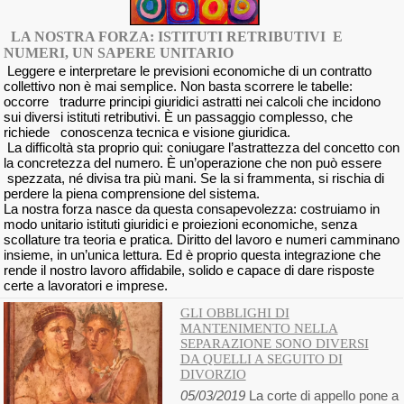
LA NOSTRA FORZA: ISTITUTI RETRIBUTIVI E
NUMERI, UN SAPERE UNITARIO
Leggere e interpretare le previsioni economiche di un contratto
collettivo non è mai semplice. Non basta scorrere le tabelle:
occorre tradurre principi giuridici astratti nei calcoli che incidono
sui diversi istituti retributivi. È un passaggio complesso, che
richiede conoscenza tecnica e visione giuridica.
La difficoltà sta proprio qui: coniugare l’astrattezza del concetto con
la concretezza del numero. È un’operazione che non può essere
spezzata, né divisa tra più mani. Se la si frammenta, si rischia di
perdere la piena comprensione del sistema.
La nostra forza nasce da questa consapevolezza: costruiamo in
modo unitario istituti giuridici e proiezioni economiche, senza
scollature tra teoria e pratica. Diritto del lavoro e numeri camminano
insieme, in un’unica lettura. Ed è proprio questa integrazione che
rende il nostro lavoro affidabile, solido e capace di dare risposte
certe a lavoratori e imprese.
GLI OBBLIGHI DI
MANTENIMENTO NELLA
SEPARAZIONE SONO DIVERSI
DA QUELLI A SEGUITO DI
DIVORZIO
05/03/2019
La corte di appello pone a