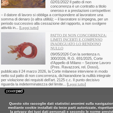
02/01/2022
Il patto di non
concorrenza è un contratto a titolo
oneroso e a prestazioni corrispettive:
– il datore di lavoro si obbliga a corrispondere al lavoratore una
somma di denaro (o altra utilità); – il lavoratore si impegna, per un
periodo successivo alla cessazione del rapporto, a non svolgere
attività in... [
]
Leggi tutto
PATTO DI NON CONCORRENZA:
LIMITI INCERTI E COMPENSO
INADEGUATO LO RENDONO
NULLO
09/05/2026
Con la sentenza n.
300/2026, R.G. 691/2025, Corte
d’Appello di Milano – Sezione Lavoro
(Pres. Ravazzoni, rel. Dossi),
pubblicata il 24 marzo 2026, la Corte milanese interviene in modo
netto sul patto di non concorrenza, dichiarandone la nullità integrale
per violazione dei requisiti dell’art. 2125 c.c. Il punto decisivo
riguarda la indeterminatezza del limite... [
]
Leggi tutto
Questo sito raccoglie dati statistici anonimi sulla navigazio
mediante cookie installati da terze parti autorizzate, rispetta
la privacy dei tuoi dati personali e secondo le norme previs