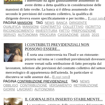
l’interessato ha agito giudizialmente assumendo di
avere diritto a detta qualifica in considerazione delle
mansioni di fatto svolte. La banca si è difesa assumendo che
secondo le previsioni del contratto collettivo, la qualifica di
dirigente doveva essere specificatamente e per iscritto... [
Leggi tutto
PAGINA
TAG
NEWS
BANCA
DIRIGENTE
MANSIONI
QUALIFICA
MANSIONI
CONTRATTO
COLLETTIVO
ISCRITTO
RICONOSCIMENTO
INVESTITURA
FATTO
PREPOSIZIONE
SERVIZI
AUTONOMIA
PROCURA
CASSAZIONE
18165
2015
I CONTRIBUTI PREVIDENZIALI NON
POSSONO ESSERE...
RETRIBUZIONE E CONTRIBUZIONE PREVIDENZIALE SONO OBBLIGAZIONI AUTONOME
- È sorta una controversia tra l'Inail e un ristorante-
pizzeria sul tema se i contributi previdenziali dovesser
essere versati sulla retribuzione di fatto percepita dal
lavoratore, inferiore alle previsioni del contratto collettivo del settor
merceologico di appartenenza dell'azienda. In particolare si
discuteva se sulle assenze dal... [
]
Leggi tutto
PAGINA
TAG
NEWS
CONTRIBUZIONE PREVIDENZIALE
OBBLIGO
CONTRIBUZIONE
VERSAMENTO
RETRIBUZIONE
GIORNI
LAVORATI
AUTONOMIA
IL GIORNALISTA INSERITO STABILMENTE...
DALLA BIENNALE DI VENEZIA 2015. PADIGLIONE VATICANO