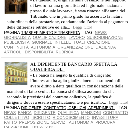
- La questione, originata dalla cessazione del rapporto
di lavoro fra una giornalista ed il giornale nazionale
presso il quale lavorava, è stata rimessa all’esame del
Tribunale, che in primo grado ha accertato la natura
subordinata della prestazione, condannando l’azienda al pagament
delle differenze retributive ed alla... [
]
Leggi tutto
PAGINA
TAG
NEWS
TRASFERIMENTO E TRASFERTA
GIORNALISTA
QUALIFICAZIONE
LAVORO
SUBORDINAZIONE
PUBBLICISTA
GIORNALE
INTELLETTUALI
CREAZIONE
CONTINUITÀ
AUTONOMIA
ORGANIZZAZIONE
L'AZIENDA
ARTICOLI
DISPONIBILITÀ
RUBRICA
AL DIPENDENTE BANCARIO SPETTA LA
QUALIFICA DI...
- La banca ha negato la qualifica di dirigente;
l’interessato ha agito giudizialmente assumendo di
avere diritto a detta qualifica in considerazione delle
mansioni di fatto svolte. La banca si è difesa assumendo che
secondo le previsioni del contratto collettivo, la qualifica di
dirigente doveva essere specificatamente e per iscritto... [
Leggi tutto
PAGINA
TA
DIRIGENTE, CONTRATTO, OBBLIGHI, ADEMPIMENTI
NEWS
BANCA
DIRIGENTE
QUALIFICA
MANSIONI
CONTRATT
COLLETTIVO
ISCRITTO
RICONOSCIMENTO
INVESTITURA
FATTO
PREPOSIZIONE
SERVIZI
AUTONOMIA
PROCURA
CASSAZIONE
18165
2015