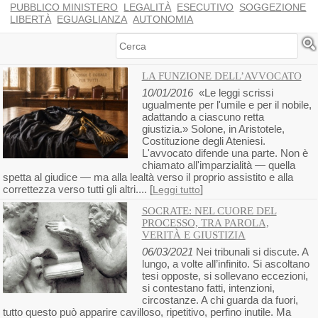
PUBBLICO MINISTERO
LEGALITÀ
ESECUTIVO
SOGGEZIONE
LIBERTÀ
EGUAGLIANZA
AUTONOMIA
Cerca
LA FUNZIONE DELL’AVVOCATO
10/01/2016
«Le leggi scrissi
ugualmente per l'umile e per il nobile,
adattando a ciascuno retta
giustizia.» Solone, in Aristotele,
Costituzione degli Ateniesi.
L'avvocato difende una parte. Non è
chiamato all'imparzialità — quella
spetta al giudice — ma alla lealtà verso il proprio assistito e alla
correttezza verso tutti gli altri.... [
]
Leggi tutto
SOCRATE: NEL CUORE DEL
PROCESSO, TRA PAROLA,
VERITÀ E GIUSTIZIA
06/03/2021
Nei tribunali si discute. A
lungo, a volte all’infinito. Si ascoltano
tesi opposte, si sollevano eccezioni,
si contestano fatti, intenzioni,
circostanze. A chi guarda da fuori,
tutto questo può apparire cavilloso, ripetitivo, perfino inutile. Ma