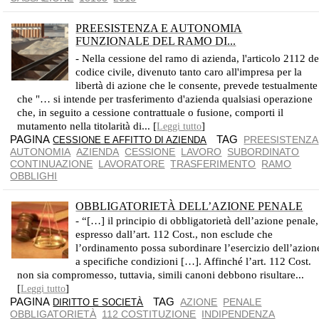
PREESISTENZA E AUTONOMIA
FUNZIONALE DEL RAMO DI...
E' SUFFICIENTE CHE CI SIA AL MOMENTO DEL TRASFERIMENTOI
- Nella cessione del ramo di azienda, l'articolo 2112 de
codice civile, divenuto tanto caro all'impresa per la
libertà di azione che le consente, prevede testualmente
che "… si intende per trasferimento d'azienda qualsiasi operazione
che, in seguito a cessione contrattuale o fusione, comporti il
mutamento nella titolarità di... [
]
Leggi tutto
PAGINA
TAG
PREESISTENZA
CESSIONE E AFFITTO DI AZIENDA
AUTONOMIA
AZIENDA
CESSIONE
LAVORO
SUBORDINATO
CONTINUAZIONE
LAVORATORE
TRASFERIMENTO
RAMO
OBBLIGHI
OBBLIGATORIETÀ DELL’AZIONE PENALE
- “[…] il principio di obbligatorietà dell’azione penale,
espresso dall’art. 112 Cost., non esclude che
l’ordinamento possa subordinare l’esercizio dell’azion
a specifiche condizioni […]. Affinché l’art. 112 Cost.
non sia compromesso, tuttavia, simili canoni debbono risultare...
[
]
Leggi tutto
PAGINA
TAG
AZIONE
PENALE
DIRITTO E SOCIETÀ
OBBLIGATORIETÀ
112 COSTITUZIONE
INDIPENDENZA