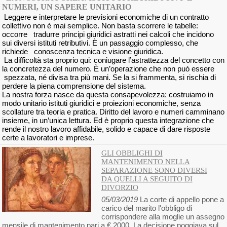
NUMERI, UN SAPERE UNITARIO
Leggere e interpretare le previsioni economiche di un contratto
collettivo non è mai semplice. Non basta scorrere le tabelle:
occorre tradurre principi giuridici astratti nei calcoli che incidono
sui diversi istituti retributivi. È un passaggio complesso, che
richiede conoscenza tecnica e visione giuridica.
La difficoltà sta proprio qui: coniugare l’astrattezza del concetto con
la concretezza del numero. È un’operazione che non può essere
spezzata, né divisa tra più mani. Se la si frammenta, si rischia di
perdere la piena comprensione del sistema.
La nostra forza nasce da questa consapevolezza: costruiamo in
modo unitario istituti giuridici e proiezioni economiche, senza
scollature tra teoria e pratica. Diritto del lavoro e numeri camminano
insieme, in un’unica lettura. Ed è proprio questa integrazione che
rende il nostro lavoro affidabile, solido e capace di dare risposte
certe a lavoratori e imprese.
GLI OBBLIGHI DI
MANTENIMENTO NELLA
SEPARAZIONE SONO DIVERSI
DA QUELLI A SEGUITO DI
DIVORZIO
05/03/2019
La corte di appello pone a
carico del marito l'obbligo di
corrispondere alla moglie un assegno
mensile di mantenimento pari a € 2000. La decisione poggiava sul