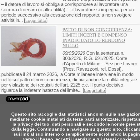
– il datore di lavoro si obbliga a corrispondere al lavoratore una
somma di denaro (o altra utilità); – il lavoratore si impegna, per un
periodo successivo alla cessazione del rapporto, a non svolgere
attività in... [
]
Leggi tutto
PATTO DI NON CONCORRENZA:
LIMITI INCERTI E COMPENSO
INADEGUATO LO RENDONO
NULLO
09/05/2026
Con la sentenza n.
300/2026, R.G. 691/2025, Corte
d’Appello di Milano – Sezione Lavoro
(Pres. Ravazzoni, rel. Dossi),
pubblicata il 24 marzo 2026, la Corte milanese interviene in modo
netto sul patto di non concorrenza, dichiarandone la nullità integrale
per violazione dei requisiti dell’art. 2125 c.c. Il punto decisivo
riguarda la indeterminatezza del limite... [
]
Leggi tutto
Questo sito raccoglie dati statistici anonimi sulla navigazio
mediante cookie installati da terze parti autorizzate, rispetta
la privacy dei tuoi dati personali e secondo le norme previs
dalla legge. Continuando a navigare su questo sito, clicca
sui link al suo interno o semplicemente scrollando la pagi
verso il basso, accetti il servizio e gli stessi cookie.