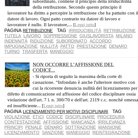
subordinato, contiene il principio della irriducibilità
della retribuzione. Secondo questo principio il
lavoratore ha diritto a percepire la retribuzione che ha pattuito con i
datore di lavoro. Ogni patto contrario tra datore di lavoro e
lavoratore è nullo. Il lavoratore,... [
]
Leggi tutto
PAGINA
TAG
IRRIDUCIBILITÀ
RETRIBUZIONE
RETRIBUZIONE
TUTELA
LAVORO
SOPPRESSIONE
GIUSLAVORISTA
MILANO
INDENNITÀ
RIDUZIONE
SUBORDINATO
ACCORDO
IMPUGNAZIONE
NULLITÀ
PATTO
PRESTAZIONE
DENARO
TURNO
TRASFERTA
MANEGGIO
NON OCCORRE L’AFFISSIONE DEL
CODICE...
- Si riporta di seguito la massima della corte di
cassazione. “Infondato è anche l'ulteriore motivo con
cui la ricorrente denuncia nullità del licenziamento per
difetto di comunicazione ed affissione del codice disciplinare ossia
violazione dell'art. 7 l. n. 300/70 e dell'art. 2119 c.c. nonché omess
ed insufficiente... [
]
Leggi tutto
PAGINA
TAG
LICENZIAMENTO PER MOTIVI DISCIPLINARI
VIOLAZIONE
ETICI
CODICE
DISCIPLINARE
PROCEDURA
CONTESTAZIONE
AFFISSIONE
MANCANZA
IRRILEVANZA
PRINCIPI
PENALE
DENARO
SOTTRAZIONE
MANSIONE
LICENZIAMENTO
SANZIONE
MANEGGIO
REINTEGRAZIONE