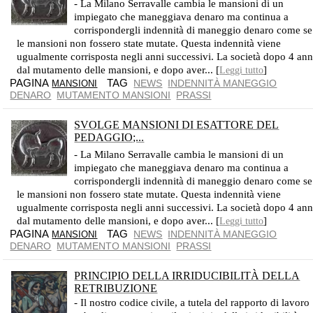
- La Milano Serravalle cambia le mansioni di un
impiegato che maneggiava denaro ma continua a
corrispondergli indennità di maneggio denaro come se
le mansioni non fossero state mutate. Questa indennità viene
ugualmente corrisposta negli anni successivi. La società dopo 4 ann
dal mutamento delle mansioni, e dopo aver... [
]
Leggi tutto
PAGINA
TAG
NEWS
INDENNITÀ MANEGGIO
MANSIONI
DENARO
MUTAMENTO MANSIONI
PRASSI
SVOLGE MANSIONI DI ESATTORE DEL
PEDAGGIO;...
L’USO AZIENDALE CONSOLIDATO IMPEDISCE LA REVOCA AZIENDALE DI QUELL’INDENNITÀ
- La Milano Serravalle cambia le mansioni di un
impiegato che maneggiava denaro ma continua a
corrispondergli indennità di maneggio denaro come se
le mansioni non fossero state mutate. Questa indennità viene
ugualmente corrisposta negli anni successivi. La società dopo 4 ann
dal mutamento delle mansioni, e dopo aver... [
]
Leggi tutto
PAGINA
TAG
NEWS
INDENNITÀ MANEGGIO
MANSIONI
DENARO
MUTAMENTO MANSIONI
PRASSI
PRINCIPIO DELLA IRRIDUCIBILITÀ DELLA
RETRIBUZIONE
- Il nostro codice civile, a tutela del rapporto di lavoro