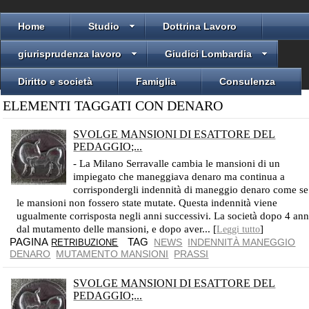
Home
Studio
Dottrina Lavoro
giurisprudenza lavoro
Giudici Lombardia
Diritto e società
Famiglia
Consulenza
ELEMENTI TAGGATI CON DENARO
SVOLGE MANSIONI DI ESATTORE DEL
PEDAGGIO;...
L’USO AZIENDALE CONSOLIDATO IMPEDISCE LA REVOCA AZIENDALE DI QUELL’INDENNITÀ
- La Milano Serravalle cambia le mansioni di un
impiegato che maneggiava denaro ma continua a
corrispondergli indennità di maneggio denaro come se
le mansioni non fossero state mutate. Questa indennità viene
ugualmente corrisposta negli anni successivi. La società dopo 4 ann
dal mutamento delle mansioni, e dopo aver... [
]
Leggi tutto
PAGINA
TAG
NEWS
INDENNITÀ MANEGGIO
RETRIBUZIONE
DENARO
MUTAMENTO MANSIONI
PRASSI
SVOLGE MANSIONI DI ESATTORE DEL
PEDAGGIO;...
L’USO AZIENDALE CONSOLIDATO IMPEDISCE LA REVOCA AZIENDALE DI QUELL’INDENNITÀ