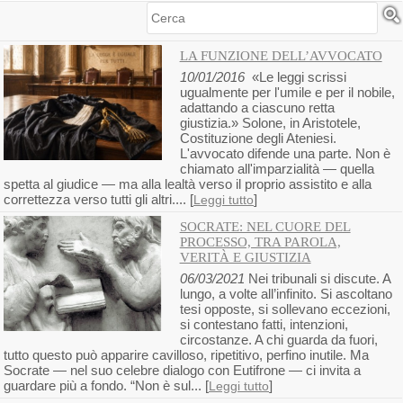
Cerca
LA FUNZIONE DELL’AVVOCATO
10/01/2016
«Le leggi scrissi
ugualmente per l'umile e per il nobile,
adattando a ciascuno retta
giustizia.» Solone, in Aristotele,
Costituzione degli Ateniesi.
L'avvocato difende una parte. Non è
chiamato all'imparzialità — quella
spetta al giudice — ma alla lealtà verso il proprio assistito e alla
correttezza verso tutti gli altri.... [
]
Leggi tutto
SOCRATE: NEL CUORE DEL
PROCESSO, TRA PAROLA,
VERITÀ E GIUSTIZIA
06/03/2021
Nei tribunali si discute. A
lungo, a volte all’infinito. Si ascoltano
tesi opposte, si sollevano eccezioni,
si contestano fatti, intenzioni,
circostanze. A chi guarda da fuori,
tutto questo può apparire cavilloso, ripetitivo, perfino inutile. Ma
Socrate — nel suo celebre dialogo con Eutifrone — ci invita a
guardare più a fondo. “Non è sul... [
]
Leggi tutto