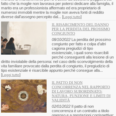
fatto che la moglie non lavorava per potersi dedicare alla famiglia, il
marito era un professionista affermato ed era proprietario di
numerosi immobili mentre la moglie non aveva fonti di reddito
diverse dall'assegno percepito dal... [
]
Leggi tutto
IL RISARCIMENTO DEL DANNO
PER LA PERDITA DEL PROSSIMO
CONGIUNTO
08/10/2022
La perdita del prossimo
congiunto per fatto e colpa d’altri
cagiona pregiudizi di tipo
esistenziale, i quali sono risarcibili
perché conseguenti alla lesione di un
diritto inviolabile della persona: nel caso dello sconvolgimento della
vita familiare provocato dalla perdita di congiunto, il pregiudizio di
tipo esistenziale è risarcibile appunto perché consegue alla...
[
]
Leggi tutto
IL PATTO DI NON
CONCORRENZA NEL RAPPORTO
DI LAVORO SUBORDINATO:
NATURA, FUNZIONE E LIMITI DI
VALIDITÀ
02/01/2022
Il patto di non
concorrenza è un contratto a titolo
oneroso e a prestazioni corrispettive: