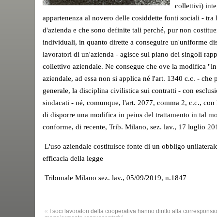
collettivi) int
appartenenza al novero delle cosiddette fonti sociali - tra l
d'azienda e che sono definite tali perché, pur non costitu
individuali, in quanto dirette a conseguire un'uniforme dis
lavoratori di un'azienda - agisce sul piano dei singoli rapp
collettivo aziendale. Ne consegue che ove la modifica "in 
aziendale, ad essa non si applica né l'
art. 1340 c.c.
- che p
generale, la disciplina civilistica sui contratti - con esclu
sindacati - né, comunque, l'
art. 2077, comma 2, c.c.
, con 
di disporre una modifica in peius del trattamento in tal mo
conforme, di recente,
Trib. Milano, sez. lav., 17 luglio 2
L'uso aziendale costituisce fonte di un obbligo unilaterale 
efficacia della legge
Tribunale Milano sez. lav., 05/09/2019, n.1847
«
I soci lavoratori della cooperativa hanno diritto alla corresponsio