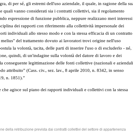
egra, di per sé, gli estremi dell'uso aziendale, il quale, in ragione della su
e quali vanno considerati sia i contratti collettivi, sia il regolamento
endo espressione di funzione pubblica, neppure realizzano meri interessi
ciplina dei rapporti con riferimento alla collettività impersonale dei
orti individuali allo stesso modo e con la stessa efficacia di un contratto
melius" del trattamento dovuto ai lavoratori trovi origine nell'uso
ostula la volontà, tacita, delle parti di inserire l'uso o di escluderlo - né, 
sione, quindi, di un'indagine sulla volontà del datore di lavoro e dei
la conseguente legittimazione delle fonti collettive (nazionali e aziendal
do attribuito” (
Cass. civ., sez. lav., 8 aprile 2010, n. 8342
, in senso
019, n. 1851
).”
che agisce sul piano dei rapporti individuali e collettivi con la stessa
ne della retribuzione prevista dai contratti collettivi del settore di appartenenza