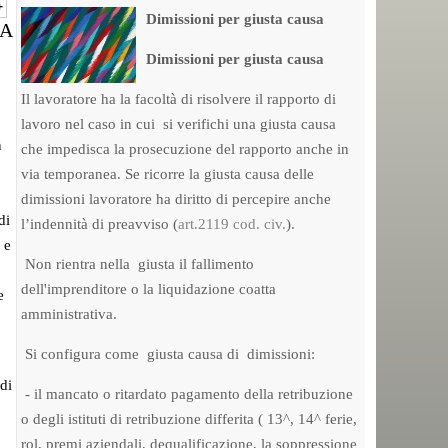
+
Dimissioni per giusta causa
UA
Dimissioni per giusta causa
Il lavoratore ha la facoltà di risolvere il rapporto di
lavoro nel caso in cui si verifichi una giusta causa
n
che impedisca la prosecuzione del rapporto anche in
via temporanea. Se ricorre la giusta causa delle
dimissioni lavoratore ha diritto di percepire anche
di
l’indennità di preavviso (
art.2119 cod. civ.
).
 e
Non rientra nella giusta il fallimento
dell'imprenditore o la liquidazione coatta
e
amministrativa.
Si configura come giusta causa di dimissioni:
di
- il mancato o ritardato pagamento della retribuzione
o degli istituti di retribuzione differita ( 13^, 14^ ferie,
rol, premi aziendali, dequalificazione, la soppressione