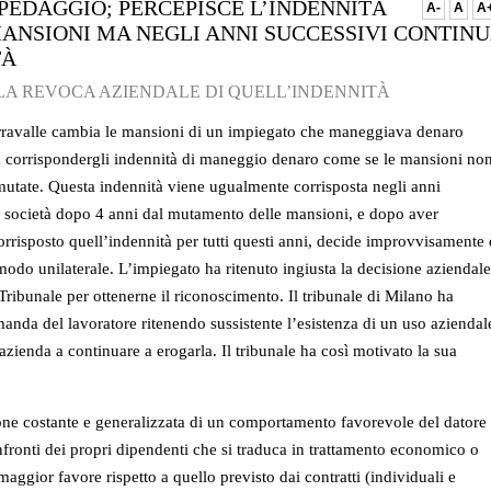
PEDAGGIO; PERCEPISCE L’INDENNITÀ
A-
A
A
NSIONI MA NEGLI ANNI SUCCESSIVI CONTIN
TÀ
LA REVOCA AZIENDALE DI QUELL’INDENNITÀ
ravalle cambia le mansioni di un impiegato che maneggiava denaro
 corrispondergli indennità di maneggio denaro come se le mansioni no
 mutate. Questa indennità viene ugualmente corrisposta negli anni
a società dopo 4 anni dal mutamento delle mansioni, e dopo aver
rrisposto quell’indennità per tutti questi anni, decide improvvisamente 
modo unilaterale. L’impiegato ha ritenuto ingiusta la decisione aziendale
l Tribunale per ottenerne il riconoscimento. Il tribunale di Milano ha
anda del lavoratore ritenendo sussistente l’esistenza di un uso aziendal
azienda a continuare a erogarla. Il tribunale ha così motivato la sua
one costante e generalizzata di un comportamento favorevole del datore 
nfronti dei propri dipendenti che si traduca in trattamento economico o
 maggio
r favore rispetto a quello previsto dai contratti (individuali e