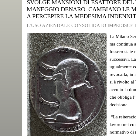
SVOLGE MANSIONI DI ESATTORE DEL 
MANEGGIO DENARO. CAMBIANO LE MA
A PERCEPIRE LA MEDESIMA INDENNI
L’USO AZIENDALE CONSOLIDATO IMPEDISCE 
La Milano Ser
ma continua a
fossero state
successivi. L
ugualmente co
revocarla, in 
si è rivolto a
accolto la dom
che obbliga l’
decisione.
“La reiterazi
lavoro nei co
normativo di