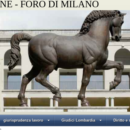
NE - FORO DI MILANO
giurisprudenza lavoro
Giudici Lombardia
Diritto e