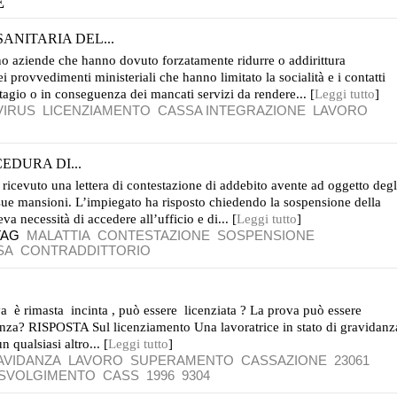
E
ANITARIA DEL...
o aziende che hanno dovuto forzatamente ridurre o addirittura
 provvedimenti ministeriali che hanno limitato la socialità e i contatti
ontagio o in conseguenza dei mancati servizi da rendere... [
Leggi tutto
]
IRUS
LICENZIAMENTO
CASSA INTEGRAZIONE
LAVORO
EDURA DI...
icevuto una lettera di contestazione di addebito avente ad oggetto degl
 sue mansioni. L’impiegato ha risposto chiedendo la sospensione della
a necessità di accedere all’ufficio e di... [
Leggi tutto
]
TAG
MALATTIA
CONTESTAZIONE
SOSPENSIONE
SA
CONTRADDITTORIO
va è rimasta incinta , può essere licenziata ? La prova può essere
anza? RISPOSTA Sul licenziamento Una lavoratrice in stato di gravidanz
 qualsiasi altro... [
Leggi tutto
]
AVIDANZA
LAVORO
SUPERAMENTO
CASSAZIONE
23061
SVOLGIMENTO
CASS
1996
9304