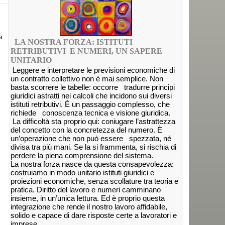
a
LA NOSTRA FORZA: ISTITUTI
RETRIBUTIVI E NUMERI, UN SAPERE
UNITARIO
Leggere e interpretare le previsioni economiche di
un contratto collettivo non è mai semplice. Non
basta scorrere le tabelle: occorre tradurre principi
giuridici astratti nei calcoli che incidono sui diversi
istituti retributivi. È un passaggio complesso, che
richiede conoscenza tecnica e visione giuridica.
La difficoltà sta proprio qui: coniugare l’astrattezza
del concetto con la concretezza del numero. È
un’operazione che non può essere spezzata, né
divisa tra più mani. Se la si frammenta, si rischia di
perdere la piena comprensione del sistema.
La nostra forza nasce da questa consapevolezza:
costruiamo in modo unitario istituti giuridici e
proiezioni economiche, senza scollature tra teoria e
pratica. Diritto del lavoro e numeri camminano
insieme, in un’unica lettura. Ed è proprio questa
integrazione che rende il nostro lavoro affidabile,
solido e capace di dare risposte certe a lavoratori e
imprese.