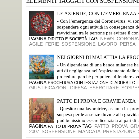
ELEMENTI TAGGATI CON SOSPENSION
LE AZIENDE, CON L’EMERGENZA S
LA RISPOSTA È SICURAMENTE NEGATIVA, NON POSSONO LICENZIARE!
- Con l’emergenza del Coronavirus, vi son
sospendere ogni attività in conseguenza dei
ravvicinati tra le persone per evitare il c
PAGINA
TAG
NEWS
CORONAV
DIRITTO E SOCIETÀ
AGILE
FERIE
SOSPENSIONE
LAVORO
PERSA
NEI GIORNI DI MALATTIA LA PROC
SE IL LAVORATORE LO RICHIEDE PER POTER APPRONTARE LE SUE DIFESE
- Un dipendente di una banca milanese ha r
atti di negligenza nell’espletamento delle
procedura perché per potersi difendere avev
PAGINA
PROCEDURA CONTESTAZIONE DI ADDEBITO
GIUSTIFICAZIONI
DIFESA
ESERCITARE
SOSPE
PATTO DI PROVA E GRAVIDANZA
LICENZIAMENTO POSSIBILE SE LA PROVA NON SI SUPERA
- Quesito: una lavoratrice, assunta in pro
sospesa per le assenze dovute alla gravid
può benissimo essere licenziata al pari di un
PAGINA
TAG
PATTO
PROVA
GR
PATTO DI PROVA
2007
SOSPENSIONE
MANCATA
PRESTAZIONE