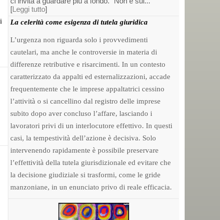
ci invita a guardare più a fondo. “Non è sul...
[
Leggi tutto
]
i
La celerità come esigenza di tutela giuridica
L’urgenza non riguarda solo i provvedimenti
cautelari, ma anche le controversie in materia di
differenze retributive e risarcimenti. In un contesto
caratterizzato da appalti ed esternalizzazioni, accade
frequentemente che le imprese appaltatrici cessino
l’attività o si cancellino dal registro delle imprese
subito dopo aver concluso l’affare, lasciando i
lavoratori privi di un interlocutore effettivo. In questi
casi, la tempestività dell’azione è decisiva. Solo
intervenendo rapidamente è possibile preservare
l’effettività della tutela giurisdizionale ed evitare che
la decisione giudiziale si trasformi, come le gride
manzoniane, in un enunciato privo di reale efficacia.