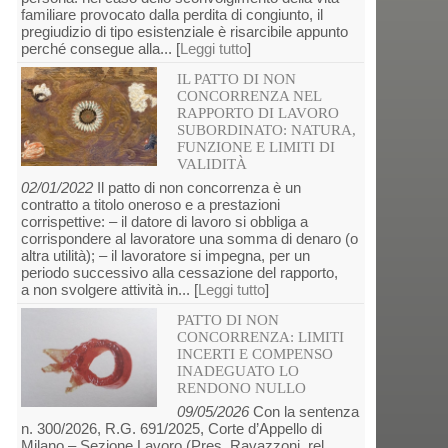
familiare provocato dalla perdita di congiunto, il
pregiudizio di tipo esistenziale è risarcibile appunto
perché consegue alla... [
Leggi tutto
]
IL PATTO DI NON
CONCORRENZA NEL
RAPPORTO DI LAVORO
SUBORDINATO: NATURA,
FUNZIONE E LIMITI DI
VALIDITÀ
02/01/2022
Il patto di non concorrenza è un
contratto a titolo oneroso e a prestazioni
corrispettive: – il datore di lavoro si obbliga a
corrispondere al lavoratore una somma di denaro (o
altra utilità); – il lavoratore si impegna, per un
periodo successivo alla cessazione del rapporto,
a non svolgere attività in... [
Leggi tutto
]
PATTO DI NON
CONCORRENZA: LIMITI
INCERTI E COMPENSO
INADEGUATO LO
RENDONO NULLO
09/05/2026
Con la sentenza
n. 300/2026, R.G. 691/2025, Corte d’Appello di
Milano – Sezione Lavoro (Pres. Ravazzoni, rel.