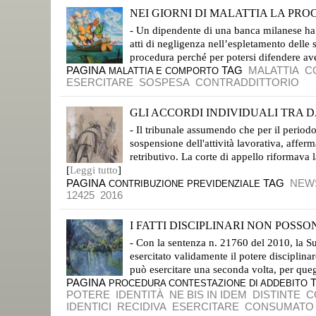
NEI GIORNI DI MALATTIA LA PROC
SE IL LAVORATORE LO RICHIEDE PER POTER APPRONTARE LE SUE DIFESE
- Un dipendente di una banca milanese ha r
atti di negligenza nell’espletamento delle
procedura perché per potersi difendere avev
PAGINA
TAG
MALATTIA
C
MALATTIA E COMPORTO
ESERCITARE
SOSPESA
CONTRADDITTORIO
GLI ACCORDI INDIVIDUALI TRA D
I CONTRIBUTI PREVIDENZIALI SONO SOTTRATTI ALLA LIBERA DISPONIBILITÀ DELLE PARTI
- Il tribunale assumendo che per il periodo
sospensione dell'attività lavorativa, afferm
retributivo. La corte di appello riformava
[
Leggi tutto
]
PAGINA
TAG
NEW
CONTRIBUZIONE PREVIDENZIALE
12425
2016
I FATTI DISCIPLINARI NON POSSON
VIGE IL DIVIETO DEL NE BIS IN IDEM
- Con la sentenza n. 21760 del 2010, la Su
esercitato validamente il potere disciplinare
può esercitare una seconda volta, per quegli
PAGINA
PROCEDURA CONTESTAZIONE DI ADDEBITO
POTERE
IDENTITÀ
NE BIS IN IDEM
DISTINTE
C
IDENTICI
RECIDIVA
ESERCITARE
CONSUMATO