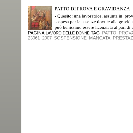
PATTO DI PROVA E GRAVIDANZA
LICENZIAMENTO POSSIBILE SE LA PROVA NON SI SUPERA
- Quesito: una lavoratrice, assunta in pro
sospesa per le assenze dovute alla gravid
può benissimo essere licenziata al pari di un
PAGINA
TAG
PATTO
PROV
LAVORO DELLE DONNE
23061
2007
SOSPENSIONE
MANCATA
PRESTAZ