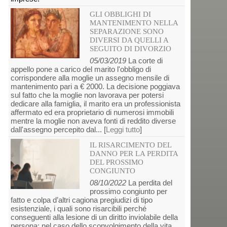
GLI OBBLIGHI DI
MANTENIMENTO NELLA
SEPARAZIONE SONO
DIVERSI DA QUELLI A
SEGUITO DI DIVORZIO
05/03/2019
La corte di
appello pone a carico del marito l'obbligo di
corrispondere alla moglie un assegno mensile di
mantenimento pari a € 2000. La decisione poggiava
sul fatto che la moglie non lavorava per potersi
dedicare alla famiglia, il marito era un professionista
affermato ed era proprietario di numerosi immobili
mentre la moglie non aveva fonti di reddito diverse
dall'assegno percepito dal... [
Leggi tutto
]
IL RISARCIMENTO DEL
DANNO PER LA PERDITA
DEL PROSSIMO
CONGIUNTO
08/10/2022
La perdita del
prossimo congiunto per
fatto e colpa d’altri cagiona pregiudizi di tipo
esistenziale, i quali sono risarcibili perché
conseguenti alla lesione di un diritto inviolabile della
persona: nel caso dello sconvolgimento della vita