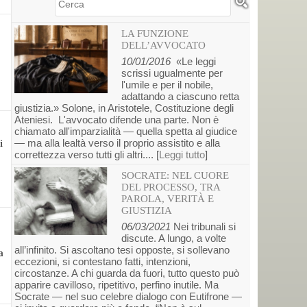
Cerca
LA FUNZIONE
DELL’AVVOCATO
10/01/2016
«Le leggi
scrissi ugualmente per
l'umile e per il nobile,
adattando a ciascuno retta
giustizia.» Solone, in Aristotele, Costituzione degli
Ateniesi. L'avvocato difende una parte. Non è
chiamato all'imparzialità — quella spetta al giudice
— ma alla lealtà verso il proprio assistito e alla
i
correttezza verso tutti gli altri.... [
Leggi tutto
]
SOCRATE: NEL CUORE
DEL PROCESSO, TRA
PAROLA, VERITÀ E
GIUSTIZIA
06/03/2021
Nei tribunali si
discute. A lungo, a volte
all’infinito. Si ascoltano tesi opposte, si sollevano
a
eccezioni, si contestano fatti, intenzioni,
circostanze. A chi guarda da fuori, tutto questo può
apparire cavilloso, ripetitivo, perfino inutile. Ma
Socrate — nel suo celebre dialogo con Eutifrone —