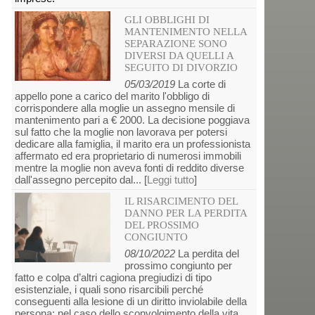
GLI OBBLIGHI DI
MANTENIMENTO NELLA
SEPARAZIONE SONO
DIVERSI DA QUELLI A
SEGUITO DI DIVORZIO
05/03/2019
La corte di
appello pone a carico del marito l'obbligo di
corrispondere alla moglie un assegno mensile di
mantenimento pari a € 2000. La decisione poggiava
sul fatto che la moglie non lavorava per potersi
dedicare alla famiglia, il marito era un professionista
affermato ed era proprietario di numerosi immobili
mentre la moglie non aveva fonti di reddito diverse
dall'assegno percepito dal... [
Leggi tutto
]
IL RISARCIMENTO DEL
DANNO PER LA PERDITA
DEL PROSSIMO
CONGIUNTO
08/10/2022
La perdita del
prossimo congiunto per
fatto e colpa d’altri cagiona pregiudizi di tipo
esistenziale, i quali sono risarcibili perché
conseguenti alla lesione di un diritto inviolabile della
persona: nel caso dello sconvolgimento della vita