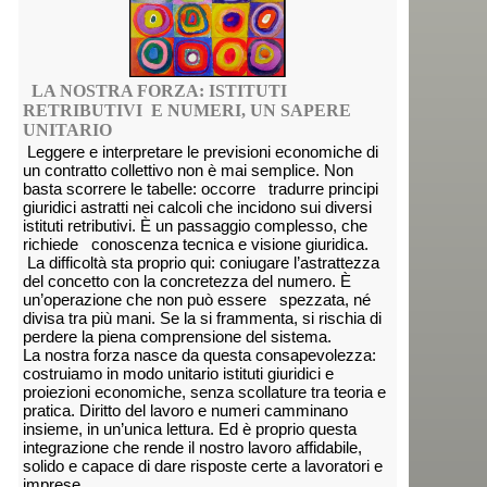
LA NOSTRA FORZA: ISTITUTI
RETRIBUTIVI E NUMERI, UN SAPERE
UNITARIO
Leggere e interpretare le previsioni economiche di
un contratto collettivo non è mai semplice. Non
basta scorrere le tabelle: occorre tradurre principi
giuridici astratti nei calcoli che incidono sui diversi
istituti retributivi. È un passaggio complesso, che
richiede conoscenza tecnica e visione giuridica.
La difficoltà sta proprio qui: coniugare l’astrattezza
del concetto con la concretezza del numero. È
un’operazione che non può essere spezzata, né
divisa tra più mani. Se la si frammenta, si rischia di
perdere la piena comprensione del sistema.
La nostra forza nasce da questa consapevolezza:
costruiamo in modo unitario istituti giuridici e
proiezioni economiche, senza scollature tra teoria e
pratica. Diritto del lavoro e numeri camminano
insieme, in un’unica lettura. Ed è proprio questa
integrazione che rende il nostro lavoro affidabile,
solido e capace di dare risposte certe a lavoratori e
imprese.