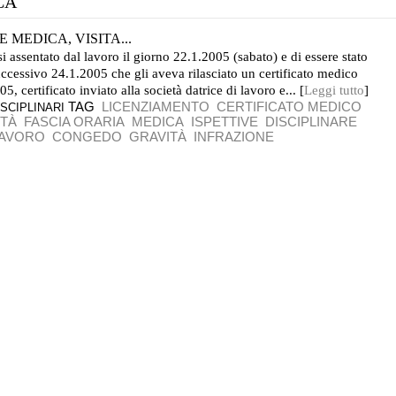
CA
MEDICA, VISITA...
si assentato dal lavoro il giorno 22.1.2005 (sabato) e di essere stato
uccessivo 24.1.2005 che gli aveva rilasciato un certificato medico
5, certificato inviato alla società datrice di lavoro e... [
Leggi tutto
]
TAG
LICENZIAMENTO
CERTIFICATO MEDICO
SCIPLINARI
ITÀ
FASCIA ORARIA
MEDICA
ISPETTIVE
DISCIPLINARE
AVORO
CONGEDO
GRAVITÀ
INFRAZIONE