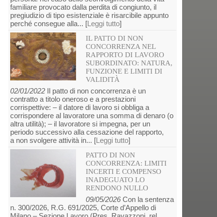
familiare provocato dalla perdita di congiunto, il
pregiudizio di tipo esistenziale è risarcibile appunto
perché consegue alla... [
Leggi tutto
]
IL PATTO DI NON
CONCORRENZA NEL
RAPPORTO DI LAVORO
SUBORDINATO: NATURA,
FUNZIONE E LIMITI DI
VALIDITÀ
02/01/2022
Il patto di non concorrenza è un
contratto a titolo oneroso e a prestazioni
corrispettive: – il datore di lavoro si obbliga a
corrispondere al lavoratore una somma di denaro (o
altra utilità); – il lavoratore si impegna, per un
periodo successivo alla cessazione del rapporto,
a non svolgere attività in... [
Leggi tutto
]
PATTO DI NON
CONCORRENZA: LIMITI
INCERTI E COMPENSO
INADEGUATO LO
RENDONO NULLO
09/05/2026
Con la sentenza
n. 300/2026, R.G. 691/2025, Corte d’Appello di
Milano – Sezione Lavoro (Pres. Ravazzoni, rel.