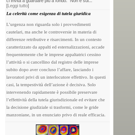
ci invita a guardare più a fondo. “Non è sul...
[
Leggi tutto
]
La celerità come esigenza di tutela giuridica
L’urgenza non riguarda solo i provvedimenti
cautelari, ma anche le controversie in materia di
differenze retributive e risarcimenti. In un contesto
caratterizzato da appalti ed esternalizzazioni, accade
frequentemente che le imprese appaltatrici cessino
l’attività o si cancellino dal registro delle imprese
subito dopo aver concluso l’affare, lasciando i
lavoratori privi di un interlocutore effettivo. In questi
casi, la tempestività dell’azione è decisiva. Solo
intervenendo rapidamente è possibile preservare
l’effettività della tutela giurisdizionale ed evitare che
la decisione giudiziale si trasformi, come le gride
manzoniane, in un enunciato privo di reale efficacia.