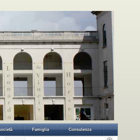
 società
Famiglia
Consulenza