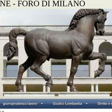
NE - FORO DI MILANO
giurisprudenza lavoro
Giudici Lombardia
Diritto e