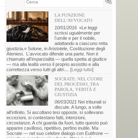
Cerca
LA FUNZIONE
DELL’AVVOCATO
10/01/2016
«Le leggi
scrissi ugualmente per
l'umile e per il nobile,
adattando a ciascuno retta
giustizia.» Solone, in Aristotele, Costituzione degli
Ateniesi. L'avvocato difende una parte. Non è
chiamato all'imparzialità — quella spetta al giudice
— ma alla lealtà verso il proprio assistito e alla
correttezza verso tutti gli altri.... [
Leggi tutto
]
SOCRATE: NEL CUORE
DEL PROCESSO, TRA
PAROLA, VERITÀ E
GIUSTIZIA
06/03/2021
Nei tribunali si
discute. A lungo, a volte
all’infinito. Si ascoltano tesi opposte, si sollevano
eccezioni, si contestano fatti, intenzioni,
circostanze. A chi guarda da fuori, tutto questo può
apparire cavilloso, ripetitivo, perfino inutile. Ma
Socrate — nel suo celebre dialogo con Eutifrone —