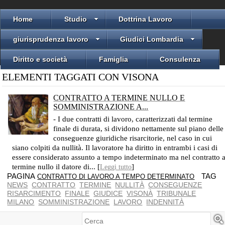
Home
Studio
Dottrina Lavoro
giurisprudenza lavoro
Giudici Lombardia
Diritto e società
Famiglia
Consulenza
ELEMENTI TAGGATI CON VISONA
CONTRATTO A TERMINE NULLO E
SOMMINISTRAZIONE A...
PER UNO LA LEGGE SPECIALE PER L'ALTRO I PRINCIPI GENERALI
- I due contratti di lavoro, caratterizzati dal termine
finale di durata, si dividono nettamente sul piano delle
conseguenze giuridiche risarcitorie, nel caso in cui
siano colpiti da nullità. Il lavoratore ha diritto in entrambi i casi di
essere considerato assunto a tempo indeterminato ma nel contratto 
termine nullo il datore di... [
]
Leggi tutto
PAGINA
TAG
CONTRATTO DI LAVORO A TEMPO DETERMINATO
NEWS
CONTRATTO
TERMINE
NULLITÀ
CONSEGUENZE
RISARCIMENTO
FINALE
GIUDICE
VISONÀ
TRIBUNALE
MILANO
SOMMINISTRAZIONE
LAVORO
INDENNITÀ
Cerca