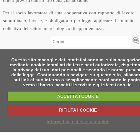
criteri previsti dall'art. 36 della costituzione.
Per il socio lavoratore di una cooperativa con rapporto di lavoro
subordinato, invece, è obbligatorio per legge applicare il contratto
collettivo del settore merceologico di appartenenza.
Cerca
Questo sito raccoglie dati statistici anonimi sulla navigazio
mediante cookie installati da terze parti autorizzate, rispetta
la privacy dei tuoi dati personali e secondo le norme previs
dalla legge. Continuando a navigare su questo sito, clicca
sui link al suo interno o semplicemente scrollando la pagi
verso il basso, accetti il servizio e gli stessi cookie.
ACCETTA I COOKIE
RIFIUTA I COOKIE
Informativa estesa sui cookie