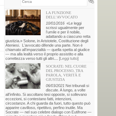
Cerca
LA FUNZIONE
DELL’AVVOCATO
10/01/2016
«Le leggi
scrissi ugualmente per
l'umile e per il nobile,
adattando a ciascuno retta
giustizia.» Solone, in Aristotele, Costituzione degli
Ateniesi. L'avvocato difende una parte. Non è
chiamato all'imparzialità — quella spetta al giudice
— ma alla lealtà verso il proprio assistito e alla
correttezza verso tutti gli altri.... [
Leggi tutto
]
SOCRATE: NEL CUORE
DEL PROCESSO, TRA
PAROLA, VERITÀ E
GIUSTIZIA
06/03/2021
Nei tribunali si
discute. A lungo, a volte
all’infinito. Si ascoltano tesi opposte, si sollevano
eccezioni, si contestano fatti, intenzioni,
circostanze. A chi guarda da fuori, tutto questo può
apparire cavilloso, ripetitivo, perfino inutile. Ma
Socrate — nel suo celebre dialogo con Eutifrone —