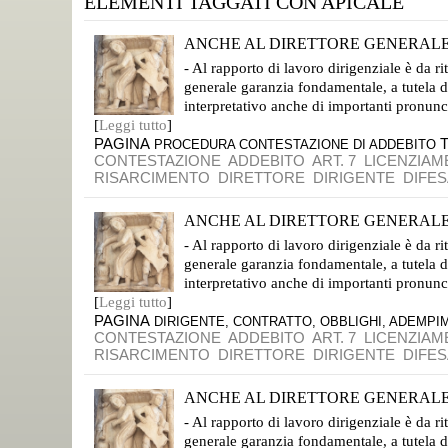
ELEMENTI TAGGATI CON APICALE
ANCHE AL DIRETTORE GENERALE 
SE HA SBAGLIATO HA DIRITTO DI CONOSCERE IL PERCHÈ E DI DIFENDERSI
- Al rapporto di lavoro dirigenziale è da ri
generale garanzia fondamentale, a tutela di
interpretativo anche di importanti pronunc
[
Leggi tutto
]
PAGINA
PROCEDURA CONTESTAZIONE DI ADDEBITO
CONTESTAZIONE
ADDEBITO
ART. 7
LICENZIA
RISARCIMENTO
DIRETTORE
DIRIGENTE
DIFES
ANCHE AL DIRETTORE GENERALE 
SE HA SBAGLIATO HA DIRITTO DI CONOSCERE IL PERCHÈ E DI DIFENDERSI
- Al rapporto di lavoro dirigenziale è da ri
generale garanzia fondamentale, a tutela di
interpretativo anche di importanti pronunc
[
Leggi tutto
]
PAGINA
DIRIGENTE, CONTRATTO, OBBLIGHI, ADEMPI
CONTESTAZIONE
ADDEBITO
ART. 7
LICENZIA
RISARCIMENTO
DIRETTORE
DIRIGENTE
DIFES
ANCHE AL DIRETTORE GENERALE 
SE SBAGLIA HA DIRITTO DI CONOSCERE LA CONTESTAZIONE E DI DIFENDERSI
- Al rapporto di lavoro dirigenziale è da ri
generale garanzia fondamentale, a tutela di