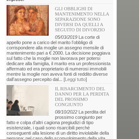
GLI OBBLIGHI DI
MANTENIMENTO NELLA
SEPARAZIONE SONO
DIVERSI DA QUELLI A
SEGUITO DI DIVORZIO
05/03/2019
La corte di
appello pone a carico del marito l'obbligo di
corrispondere alla moglie un assegno mensile di
mantenimento pari a € 2000. La decisione poggiava
sul fatto che la moglie non lavorava per potersi
dedicare alla famiglia, il marito era un professionista
affermato ed era proprietario di numerosi immobili
mentre la moglie non aveva fonti di reddito diverse
dall'assegno percepito dal... [
Leggi tutto
]
IL RISARCIMENTO DEL
DANNO PER LA PERDITA
DEL PROSSIMO
CONGIUNTO
08/10/2022
La perdita del
prossimo congiunto per
fatto e colpa d’altri cagiona pregiudizi di tipo
esistenziale, i quali sono risarcibili perché
conseguenti alla lesione di un diritto inviolabile della
persona: nel caso dello sconvolgimento della vita