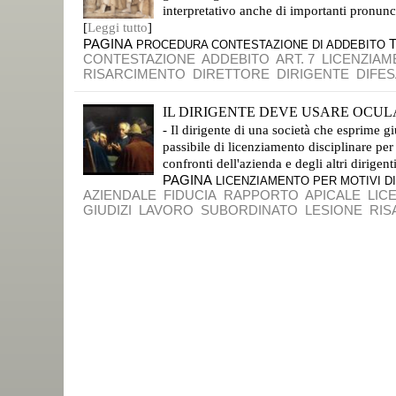
interpretativo anche di importanti pronunc
[
Leggi tutto
]
PAGINA
PROCEDURA CONTESTAZIONE DI ADDEBITO
CONTESTAZIONE
ADDEBITO
ART. 7
LICENZIA
RISARCIMENTO
DIRETTORE
DIRIGENTE
DIFES
IL DIRIGENTE DEVE USARE OCULA
- Il dirigente di una società che esprime g
passibile di licenziamento disciplinare per
confronti dell'azienda e degli altri dirigent
PAGINA
LICENZIAMENTO PER MOTIVI DI
AZIENDALE
FIDUCIA
RAPPORTO
APICALE
LIC
GIUDIZI
LAVORO
SUBORDINATO
LESIONE
RIS