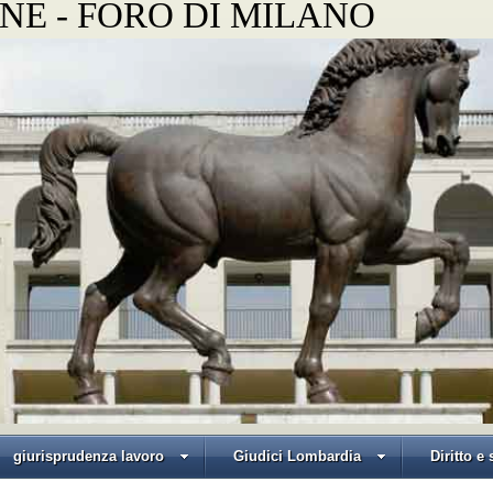
NE - FORO DI MILANO
giurisprudenza lavoro
Giudici Lombardia
Diritto e