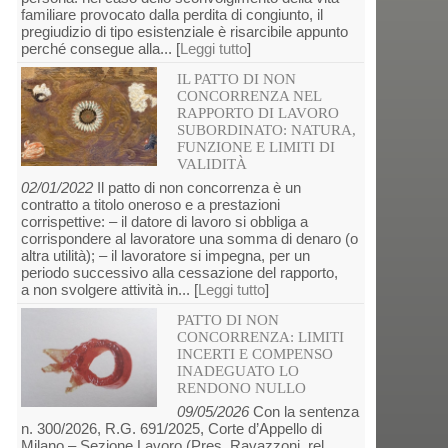
familiare provocato dalla perdita di congiunto, il
pregiudizio di tipo esistenziale è risarcibile appunto
perché consegue alla... [
Leggi tutto
]
IL PATTO DI NON
CONCORRENZA NEL
RAPPORTO DI LAVORO
SUBORDINATO: NATURA,
FUNZIONE E LIMITI DI
VALIDITÀ
02/01/2022
Il patto di non concorrenza è un
contratto a titolo oneroso e a prestazioni
corrispettive: – il datore di lavoro si obbliga a
corrispondere al lavoratore una somma di denaro (o
altra utilità); – il lavoratore si impegna, per un
periodo successivo alla cessazione del rapporto,
a non svolgere attività in... [
Leggi tutto
]
PATTO DI NON
CONCORRENZA: LIMITI
INCERTI E COMPENSO
INADEGUATO LO
RENDONO NULLO
09/05/2026
Con la sentenza
n. 300/2026, R.G. 691/2025, Corte d’Appello di
Milano – Sezione Lavoro (Pres. Ravazzoni, rel.