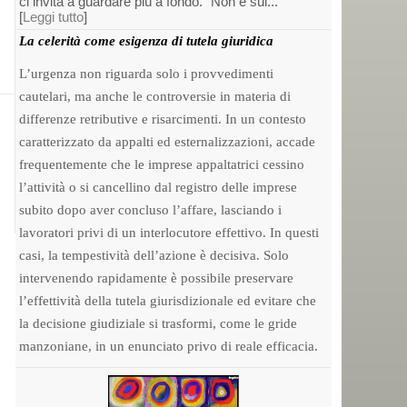
ci invita a guardare più a fondo. “Non è sul...
[
Leggi tutto
]
La celerità come esigenza di tutela giuridica
L’urgenza non riguarda solo i provvedimenti
cautelari, ma anche le controversie in materia di
differenze retributive e risarcimenti. In un contesto
caratterizzato da appalti ed esternalizzazioni, accade
frequentemente che le imprese appaltatrici cessino
l’attività o si cancellino dal registro delle imprese
subito dopo aver concluso l’affare, lasciando i
lavoratori privi di un interlocutore effettivo. In questi
casi, la tempestività dell’azione è decisiva. Solo
intervenendo rapidamente è possibile preservare
l’effettività della tutela giurisdizionale ed evitare che
la decisione giudiziale si trasformi, come le gride
manzoniane, in un enunciato privo di reale efficacia.