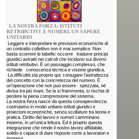
LA NOSTRA FORZA: ISTITUTI
RETRIBUTIVI E NUMERI, UN SAPERE
UNITARIO
Leggere e interpretare le previsioni economiche di
un contratto collettivo non è mai semplice. Non
basta scorrere le tabelle: occorre tradurre principi
giuridici astratti nei calcoli che incidono sui diversi
istituti retributivi. È un passaggio complesso, che
richiede conoscenza tecnica e visione giuridica.
La difficoltà sta proprio qui: coniugare l’astrattezza
del concetto con la concretezza del numero. È
un’operazione che non può essere spezzata, né
divisa tra più mani. Se la si frammenta, si rischia di
perdere la piena comprensione del sistema.
La nostra forza nasce da questa consapevolezza:
costruiamo in modo unitario istituti giuridici e
proiezioni economiche, senza scollature tra teoria e
pratica. Diritto del lavoro e numeri camminano
insieme, in un’unica lettura. Ed è proprio questa
integrazione che rende il nostro lavoro affidabile,
solido e capace di dare risposte certe a lavoratori e
imprese.