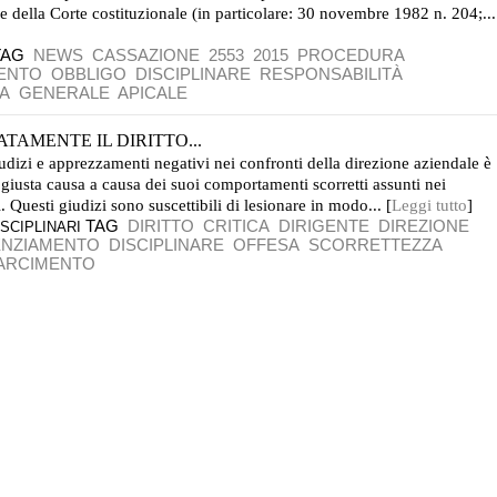
e della Corte costituzionale (in particolare: 30 novembre 1982 n. 204;...
TAG
NEWS
CASSAZIONE
2553
2015
PROCEDURA
MENTO
OBBLIGO
DISCIPLINARE
RESPONSABILITÀ
A
GENERALE
APICALE
TAMENTE IL DIRITTO...
iudizi e apprezzamenti negativi nei confronti della direzione aziendale è
 giusta causa a causa dei suoi comportamenti scorretti assunti nei
i. Questi giudizi sono suscettibili di lesionare in modo... [
Leggi tutto
]
TAG
DIRITTO
CRITICA
DIRIGENTE
DIREZIONE
SCIPLINARI
ENZIAMENTO
DISCIPLINARE
OFFESA
SCORRETTEZZA
ARCIMENTO