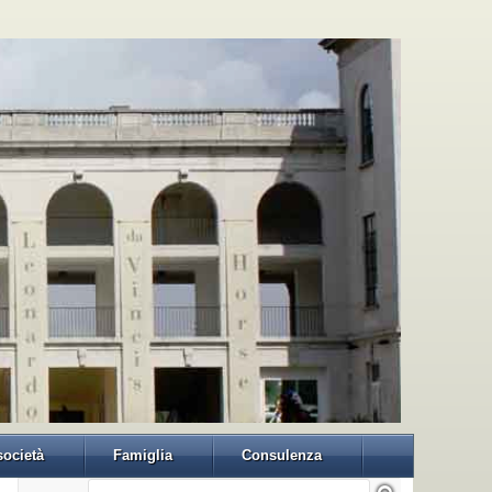
 società
Famiglia
Consulenza