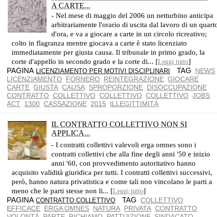
A CARTE...
- Nel mese di maggio del 2006 un netturbino anticipa
arbitrariamente l'orario di uscita dal lavoro di un quart
d'ora, e va a giocare a carte in un circolo ricreativo;
colto in flagranza mentre giocava a carte è stato licenziato
immediatamente per giusta causa. Il tribunale in primo grado, la
corte d'appello in secondo grado e la corte di... [
]
Leggi tutto
PAGINA
TAG
NEWS
LICENZIAMENTO PER MOTIVI DISCIPLINARI
LICENZIAMENTO
FORNERO
REINTEGRAZIONE
GIOCARE
CARTE
GIUSTA
CAUSA
SPROPORZIONE
DISOCCUPAZIONE
CONTRATTO
COLLETTIVO
COLLETTIVO
COLLETTIVO
JOBS
ACT
1300
CASSAZIONE
2015
ILLEGITTIMITÀ
IL CONTRATTO COLLETTIVO NON SI
APPLICA...
SI TRATTA DI UN CONTRATTO DI NATURA PRIVATA CHE IL GIUDICE PUÒ DISATTENDERE
- I contratti collettivi valevoli erga omnes sono i
contratti collettivi che alla fine degli anni '50 e inizio
anni '60, con provvedimento autoritativo hanno
acquisito validità giuridica per tutti. I contratti collettivi successivi,
però, hanno natura privatistica e come tali non vincolano le parti a
meno che le parti stesse non li... [
]
Leggi tutto
PAGINA
TAG
COLLETTIVO
CONTRATTO COLLETTIVO
EFFICACE
ERGA OMNES
NATURA
PRIVATA
CONTRATTO
VOLONTÀ
PARTE
RICHIAMO
PATTUIZIONE
SINDACATO