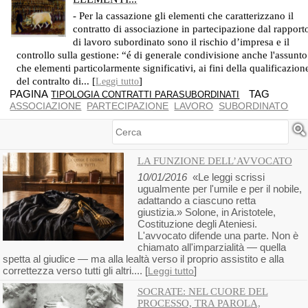
WALTER POZZEBON, ASTI
- Per la cassazione gli elementi che caratterizzano il
contratto di associazione in partecipazione dal rapport
di lavoro subordinato sono il rischio d’impresa e il
controllo sulla gestione: “é di generale condivisione anche l'assunto
che elementi particolarmente significativi, ai fini della qualificazion
del contralto di... [
]
Leggi tutto
PAGINA
TAG
TIPOLOGIA CONTRATTI PARASUBORDINATI
ASSOCIAZIONE
PARTECIPAZIONE
LAVORO
SUBORDINATO
Cerca
LA FUNZIONE DELL’AVVOCATO
10/01/2016
«Le leggi scrissi
ugualmente per l'umile e per il nobile,
adattando a ciascuno retta
giustizia.» Solone, in Aristotele,
Costituzione degli Ateniesi.
L'avvocato difende una parte. Non è
chiamato all'imparzialità — quella
spetta al giudice — ma alla lealtà verso il proprio assistito e alla
correttezza verso tutti gli altri.... [
]
Leggi tutto
SOCRATE: NEL CUORE DEL
PROCESSO, TRA PAROLA,