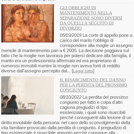
GLI OBBLIGHI DI
MANTENIMENTO NELLA
SEPARAZIONE SONO DIVERSI
DA QUELLI A SEGUITO DI
DIVORZIO
05/03/2019
La corte di appello pone a
carico del marito l'obbligo di
corrispondere alla moglie un assegno
mensile di mantenimento pari a € 2000. La decisione poggiava sul
fatto che la moglie non lavorava per potersi dedicare alla famiglia, il
marito era un professionista affermato ed era proprietario di
numerosi immobili mentre la moglie non aveva fonti di reddito
diverse dall'assegno percepito dal... [
]
Leggi tutto
IL RISARCIMENTO DEL DANNO
PER LA PERDITA DEL PROSSIMO
CONGIUNTO
08/10/2022
La perdita del prossimo
congiunto per fatto e colpa d’altri
cagiona pregiudizi di tipo
esistenziale, i quali sono risarcibili
perché conseguenti alla lesione di un
diritto inviolabile della persona: nel caso dello sconvolgimento della
vita familiare provocato dalla perdita di congiunto, il pregiudizio di
tipo esistenziale è risarcibile appunto perché consegue alla...