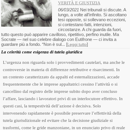
VERITÀ E GIUSTIZIA
06/03/2021
Nei tribunali si discute. A
lungo, a volte all’infinito. Si ascoltano
tesi opposte, si sollevano eccezioni,
si contestano fatti, intenzioni,
circostanze. A chi guarda da fuori,
tutto questo può apparire cavilloso, ripetitivo, perfino inutile. Ma
Socrate — nel suo celebre dialogo con Eutifrone — ci invita a
guardare più a fondo. “Non è sul... [
]
Leggi tutto
La celerità come esigenza di tutela giuridica
L’urgenza non riguarda solo i provvedimenti cautelari, ma anche le
controversie in materia di differenze retributive e risarcimenti. In
un contesto caratterizzato da appalti ed esternalizzazioni, accade
frequentemente che le imprese appaltatrici cessino l’attività o si
cancellino dal registro delle imprese subito dopo aver concluso
l’affare, lasciando i lavoratori privi di un interlocutore effettivo. In
questi casi, la tempestività dell’azione è decisiva. Solo
intervenendo rapidamente è possibile preservare l’effettività della
tutela giurisdizionale ed evitare che la decisione giudiziale si
trasformi, come le gride manzoniane, in un enunciato privo di reale