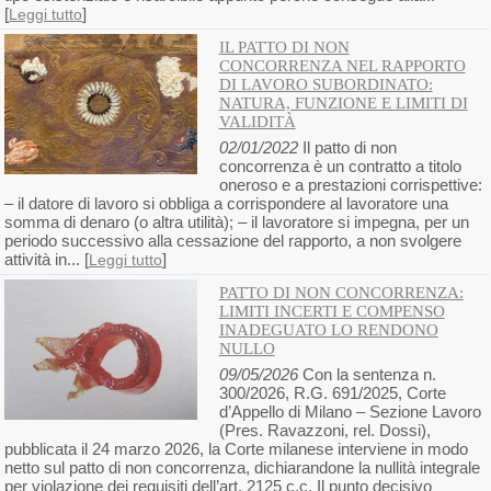
[
]
Leggi tutto
IL PATTO DI NON
CONCORRENZA NEL RAPPORTO
DI LAVORO SUBORDINATO:
NATURA, FUNZIONE E LIMITI DI
VALIDITÀ
02/01/2022
Il patto di non
concorrenza è un contratto a titolo
oneroso e a prestazioni corrispettive:
– il datore di lavoro si obbliga a corrispondere al lavoratore una
somma di denaro (o altra utilità); – il lavoratore si impegna, per un
periodo successivo alla cessazione del rapporto, a non svolgere
attività in... [
]
Leggi tutto
PATTO DI NON CONCORRENZA:
LIMITI INCERTI E COMPENSO
INADEGUATO LO RENDONO
NULLO
09/05/2026
Con la sentenza n.
300/2026, R.G. 691/2025, Corte
d’Appello di Milano – Sezione Lavoro
(Pres. Ravazzoni, rel. Dossi),
pubblicata il 24 marzo 2026, la Corte milanese interviene in modo
netto sul patto di non concorrenza, dichiarandone la nullità integrale
per violazione dei requisiti dell’art. 2125 c.c. Il punto decisivo