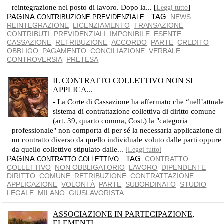
reintegrazione nel posto di lavoro. Dopo la... [
]
Leggi tutto
PAGINA
TAG
NEWS
CONTRIBUZIONE PREVIDENZIALE
REINTEGRAZIONE
LICENZIAMENTO
TRANSAZIONE
CONTRIBUTI
PREVIDENZIALI
IMPONIBILE
ESENTE
CASSAZIONE
RETRIBUZIONE
ACCORDO
PARTE
CREDITO
OBBLIGO
PAGAMENTO
CONCILIAZIONE
VERBALE
CONTROVERSIA
PRETESA
IL CONTRATTO COLLETTIVO NON SI
APPLICA...
SI APPLICA SOLO SE LA RETRIBUZIONE CONCORDATA DALLE PARTI È INADEGUATA SECONDO I PRINCIPI COSTITUZIONALI
- La Corte di Cassazione ha affermato che “nell’attual
sistema di contrattazione collettiva di diritto comune
(art. 39, quarto comma, Cost.) la "categoria
professionale" non comporta di per sé la necessaria applicazione di
un contratto diverso da quello individuale voluto dalle parti oppure
da quello collettivo stipulato dalle... [
]
Leggi tutto
PAGINA
TAG
CONTRATTO
CONTRATTO COLLETTIVO
COLLETTIVO
NON OBBLIGATORIO
LAVORO
DIPENDENTE
DIRITTO
COMUNE
RETRIBUZIONE
CONTRATTAZIONE
APPLICAZIONE
VOLONTÀ
PARTE
SUBORDINATO
STUDIO
LEGALE
MILANO
GIUSLAVORISTA
ASSOCIAZIONE IN PARTECIPAZIONE,
ELEMENTI...