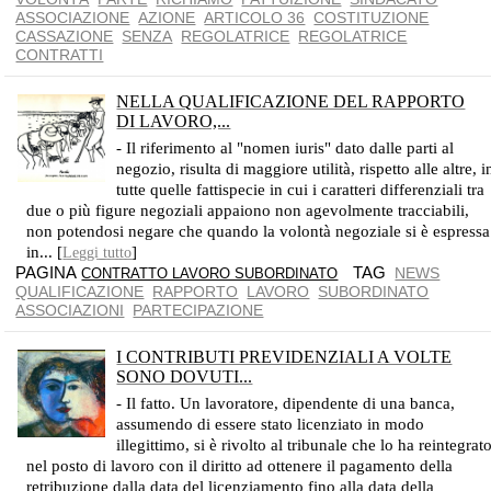
ASSOCIAZIONE
AZIONE
ARTICOLO 36
COSTITUZIONE
CASSAZIONE
SENZA
REGOLATRICE
REGOLATRICE
CONTRATTI
NELLA QUALIFICAZIONE DEL RAPPORTO
DI LAVORO,...
LA VOLONTÀ DELLE PARTI ANCHE SE SCRITTA VALE BEN POCO
- Il riferimento al "nomen iuris" dato dalle parti al
negozio, risulta di maggiore utilità, rispetto alle altre, i
tutte quelle fattispecie in cui i caratteri differenziali tra
due o più figure negoziali appaiono non agevolmente tracciabili,
non potendosi negare che quando la volontà negoziale si è espressa
in... [
]
Leggi tutto
PAGINA
TAG
NEWS
CONTRATTO LAVORO SUBORDINATO
QUALIFICAZIONE
RAPPORTO
LAVORO
SUBORDINATO
ASSOCIAZIONI
PARTECIPAZIONE
I CONTRIBUTI PREVIDENZIALI A VOLTE
SONO DOVUTI...
I CONTRIBUTI SONO DA VERSARE CON RIFERIMENTO ALLA RETRIBUZIONE DOVUTA
- Il fatto. Un lavoratore, dipendente di una banca,
assumendo di essere stato licenziato in modo
illegittimo, si è rivolto al tribunale che lo ha reintegrat
nel posto di lavoro con il diritto ad ottenere il pagamento della
retribuzione dalla data del licenziamento fino alla data della