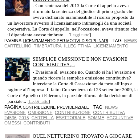
- Con sentenza del 2013 la Corte di appello aveva
riformato la sentenza del giudice di primo grado che
aveva dichiarato inammissibile il ricorso proposto da
un lavoratore avverso il licenziamento intimatogli da una società
cooperativa. La Corte di appello, nell’occasione, aveva ritenuto che
il dipendente avesse timbrato... [
]
Leggi tutto
PAGINA
TAG
NEWS
LICENZIAMENTO PER MOTIVI DISCIPLINARI
CARTELLINO
TIMBRATURA
ILLEGITTIMA
LICENZIAMENTO
SEMPLICE OMISSIONE E NON EVASIONE
CONTRIBUTIVA,...
SI HA L'OMISSIONE SE VI SONO LE REGOLARI DENUNCE E LE REGISTRAZIONI NEI LIBRI CONTABILI AZIENDALI
- Evasione sì, evasione no. Quando si ha l’evasione e
quando ricorre la semplice omissione contributiva?
Interviene la Corte di Cassazione: dà torto all’Inps e
ragione all’impresa. Il fatto: Con sentenza del 23 settembre 2009, la
Corte d'Appello di Palermo, in parziale riforma della decisione di
parziale... [
]
Leggi tutto
PAGINA
TAG
NEWS
CONTRIBUZIONE PREVIDENZIALE
EVASIONE
OMISSIONE
CONTRIBUZIONE
CONTRIBUTIVA
24536
2015
CARTELLA
ESATTORIALE
SOMME
AGGIUNTIVE
OMESSI
CONTRIBUTI
QUEL NETTURBINO TROVATO A GIOCARE