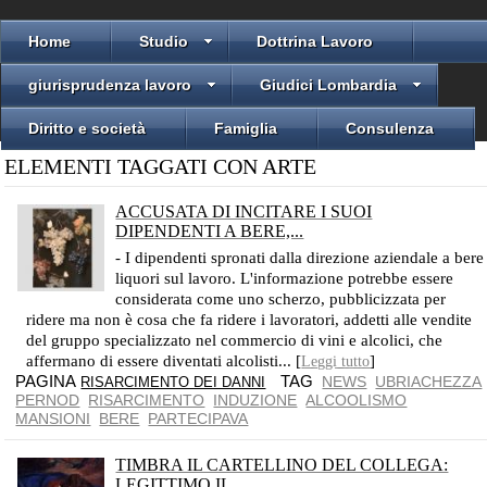
Home
Studio
Dottrina Lavoro
giurisprudenza lavoro
Giudici Lombardia
Diritto e società
Famiglia
Consulenza
ELEMENTI TAGGATI CON ARTE
ACCUSATA DI INCITARE I SUOI
DIPENDENTI A BERE,...
TRE DIPENDENTI DELLA SOCIETÀ IN FRANCIA AFFERMANO DI ESSERE DIVENTATI ALCOLISTI PERCHÉ INCITATI DAI SUPERIORI A BERE PER INCREMENTARE LE VENDITE
- I dipendenti spronati dalla direzione aziendale a bere
liquori sul lavoro. L'informazione potrebbe essere
considerata come uno scherzo, pubblicizzata per
ridere ma non è cosa che fa ridere i lavoratori, addetti alle vendite
del gruppo specializzato nel commercio di vini e alcolici, che
affermano di essere diventati alcolisti... [
]
Leggi tutto
PAGINA
TAG
NEWS
UBRIACHEZZA
RISARCIMENTO DEI DANNI
PERNOD
RISARCIMENTO
INDUZIONE
ALCOOLISMO
MANSIONI
BERE
PARTECIPAVA
TIMBRA IL CARTELLINO DEL COLLEGA:
LEGITTIMO IL...