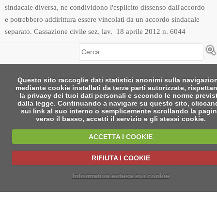
sindacale diversa, ne condividono l'esplicito dissenso dall'accordo
e potrebbero addirittura essere vincolati da un accordo sindacale
separato. Cassazione civile sez. lav. 18 aprile 2012 n. 6044
Cerca
Questo sito raccoglie dati statistici anonimi sulla navigazio
mediante cookie installati da terze parti autorizzate, rispetta
la privacy dei tuoi dati personali e secondo le norme previs
dalla legge. Continuando a navigare su questo sito, clicca
sui link al suo interno o semplicemente scrollando la pagi
verso il basso, accetti il servizio e gli stessi cookie.
ACCETTA I COOKIE
RIFIUTA I COOKIE
Informativa estesa sui cookie