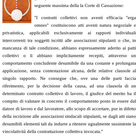
seguente massima della la Corte di Cassazione:
"I contratti collettivi non aventi efficacia "erg
omnes" costituiscono atti aventi natura negoziale 
privatistica, applicabili esclusivamente ai rapporti individual
intercorrenti tra soggetti iscritti alle associazioni stipulanti o che, i
mancanza di tale condizione, abbiano espressamente aderito ai patt
collettivi o li abbiano implicitamente recepiti, attraverso u
comportamento concludente desumibile da una costante e prolungat
applicazione, senza contestazione alcuna, delle relative clausole a
singolo rapporto. Ne consegue che, ove una delle parti facci
riferimento, per la decisione della causa, ad una clausola di u
determinato contratto collettivo di lavoro, il giudice del merito ha i
compito di valutare in concreto il comportamento posto in essere da
datore di lavoro e dal lavoratore, allo scopo di accertare, pur in difett
della iscrizione alle associazioni sindacali stipulanti, se dagli atti sian
desumibili elementi tali da indurre a ritenere ugualmente sussistente l
vincolatività della contrattazione collettiva invocata."