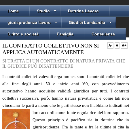
Home
Studio
Dottrina Lavoro
giurisprudenza lavoro
Giudici Lombardia
Diritto e società
Famiglia
Consulenza
IL CONTRATTO COLLETTIVO NON SI
A-
A
A+
APPLICA AUTOMATICAMENTE
SI TRATTA DI UN CONTRATTO DI NATURA PRIVATA CHE
IL GIUDICE PUÒ DISATTENDERE
I contratti collettivi valevoli erga omnes sono i contratti collettivi ch
alla fine degli anni '50 e inizio anni '60, con provvediment
autoritativo hanno acquisito validità giuridica per tutti. I contratt
collettivi successivi, però, hanno natura privatistica e come tali no
vincolano le parti a meno che le parti stesse non li abbiano
indicati ne
loro accordi come fonte regolatrice del loro rapporto
Questo principio è pacifico sia in dottrina che i
giurisprudenza. Fra le tante e fra le ultime si cita l