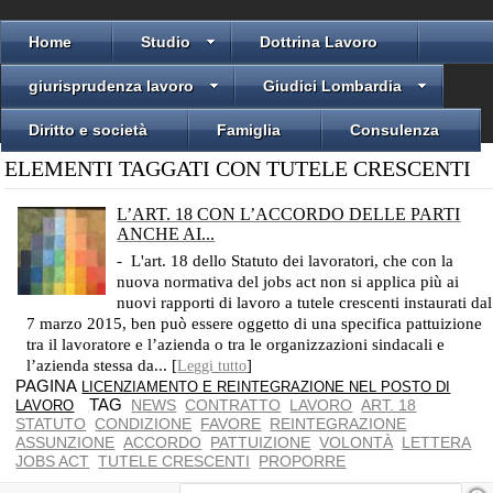
Home
Studio
Dottrina Lavoro
giurisprudenza lavoro
Giudici Lombardia
Diritto e società
Famiglia
Consulenza
ELEMENTI TAGGATI CON TUTELE CRESCENTI
L’ART. 18 CON L’ACCORDO DELLE PARTI
ANCHE AI...
LA NORMA DELLO STATUTO PUÒ DEROGARE A FAVORE DEL LAVORATORE
- L'art. 18 dello Statuto dei lavoratori, che con la
nuova normativa del jobs act non si applica più ai
nuovi rapporti di lavoro a tutele crescenti instaurati dal
7 marzo 2015, ben può essere oggetto di una specifica pattuizione
tra il lavoratore e l’azienda o tra le organizzazioni sindacali e
l’azienda stessa da... [
]
Leggi tutto
PAGINA
LICENZIAMENTO E REINTEGRAZIONE NEL POSTO DI
TAG
NEWS
CONTRATTO
LAVORO
ART. 18
LAVORO
STATUTO
CONDIZIONE
FAVORE
REINTEGRAZIONE
ASSUNZIONE
ACCORDO
PATTUIZIONE
VOLONTÀ
LETTERA
JOBS ACT
TUTELE CRESCENTI
PROPORRE