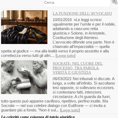
Cerca
LA FUNZIONE DELL’AVVOCATO
10/01/2016
«Le leggi scrissi
ugualmente per l'umile e per il nobile,
adattando a ciascuno retta
giustizia.» Solone, in Aristotele,
Costituzione degli Ateniesi.
L'avvocato difende una parte. Non è
chiamato all'imparzialità — quella
spetta al giudice — ma alla lealtà verso il proprio assistito e alla
correttezza verso tutti gli altri.... [
]
Leggi tutto
SOCRATE: NEL CUORE DEL
PROCESSO, TRA PAROLA,
VERITÀ E GIUSTIZIA
06/03/2021
Nei tribunali si discute. A
lungo, a volte all’infinito. Si ascoltano
tesi opposte, si sollevano eccezioni,
si contestano fatti, intenzioni,
circostanze. A chi guarda da fuori,
tutto questo può apparire cavilloso, ripetitivo, perfino inutile. Ma
Socrate — nel suo celebre dialogo con Eutifrone — ci invita a
guardare più a fondo. “Non è sul... [
]
Leggi tutto
La celerità come esigenza di tutela giuridica