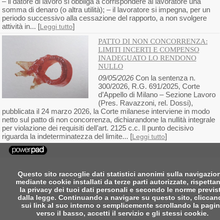
– il datore di lavoro si obbliga a corrispondere al lavoratore una
somma di denaro (o altra utilità); – il lavoratore si impegna, per un
periodo successivo alla cessazione del rapporto, a non svolgere
attività in... [
]
Leggi tutto
PATTO DI NON CONCORRENZA:
LIMITI INCERTI E COMPENSO
INADEGUATO LO RENDONO
NULLO
09/05/2026
Con la sentenza n.
300/2026, R.G. 691/2025, Corte
d’Appello di Milano – Sezione Lavoro
(Pres. Ravazzoni, rel. Dossi),
pubblicata il 24 marzo 2026, la Corte milanese interviene in modo
netto sul patto di non concorrenza, dichiarandone la nullità integrale
per violazione dei requisiti dell’art. 2125 c.c. Il punto decisivo
riguarda la indeterminatezza del limite... [
]
Leggi tutto
Questo sito raccoglie dati statistici anonimi sulla navigazio
mediante cookie installati da terze parti autorizzate, rispetta
la privacy dei tuoi dati personali e secondo le norme previs
dalla legge. Continuando a navigare su questo sito, clicca
sui link al suo interno o semplicemente scrollando la pagi
verso il basso, accetti il servizio e gli stessi cookie.