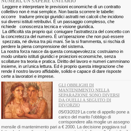
NUMERI, UN SAPERE UNITARIO
Leggere e interpretare le previsioni economiche di un contratto
collettivo non è mai semplice. Non basta scorrere le tabelle:
occorre tradurre principi giuridici astratti nei calcoli che incidono
sui diversi istituti retributivi. È un passaggio complesso, che
richiede conoscenza tecnica e visione giuridica.
La difficoltà sta proprio qui: coniugare l’astrattezza del concetto con
la concretezza del numero. È un’operazione che non può essere
spezzata, né divisa tra più mani. Se la si frammenta, si rischia di
perdere la piena comprensione del sistema.
La nostra forza nasce da questa consapevolezza: costruiamo in
modo unitario istituti giuridici e proiezioni economiche, senza
scollature tra teoria e pratica. Diritto del lavoro e numeri camminano
insieme, in un’unica lettura. Ed è proprio questa integrazione che
rende il nostro lavoro affidabile, solido e capace di dare risposte
certe a lavoratori e imprese.
GLI OBBLIGHI DI
MANTENIMENTO NELLA
SEPARAZIONE SONO DIVERSI
DA QUELLI A SEGUITO DI
DIVORZIO
05/03/2019
La corte di appello pone a
carico del marito l'obbligo di
corrispondere alla moglie un assegno
mensile di mantenimento pari a € 2000. La decisione poggiava sul