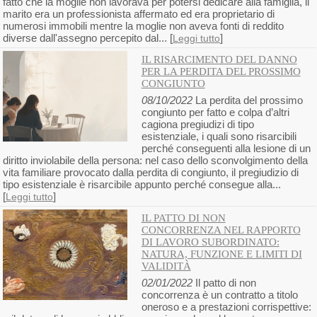
fatto che la moglie non lavorava per potersi dedicare alla famiglia, il
marito era un professionista affermato ed era proprietario di
numerosi immobili mentre la moglie non aveva fonti di reddito
diverse dall'assegno percepito dal... [
]
Leggi tutto
IL RISARCIMENTO DEL DANNO
PER LA PERDITA DEL PROSSIMO
CONGIUNTO
08/10/2022
La perdita del prossimo
congiunto per fatto e colpa d’altri
cagiona pregiudizi di tipo
esistenziale, i quali sono risarcibili
perché conseguenti alla lesione di un
diritto inviolabile della persona: nel caso dello sconvolgimento della
vita familiare provocato dalla perdita di congiunto, il pregiudizio di
tipo esistenziale è risarcibile appunto perché consegue alla...
[
]
Leggi tutto
IL PATTO DI NON
CONCORRENZA NEL RAPPORTO
DI LAVORO SUBORDINATO:
NATURA, FUNZIONE E LIMITI DI
VALIDITÀ
02/01/2022
Il patto di non
concorrenza è un contratto a titolo
oneroso e a prestazioni corrispettive: