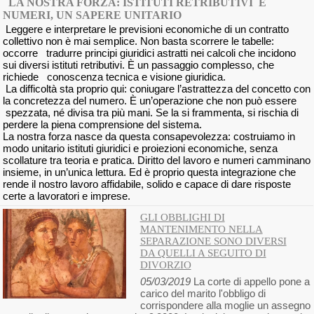
LA NOSTRA FORZA: ISTITUTI RETRIBUTIVI E
NUMERI, UN SAPERE UNITARIO
Leggere e interpretare le previsioni economiche di un contratto
collettivo non è mai semplice. Non basta scorrere le tabelle:
occorre tradurre principi giuridici astratti nei calcoli che incidono
sui diversi istituti retributivi. È un passaggio complesso, che
richiede conoscenza tecnica e visione giuridica.
La difficoltà sta proprio qui: coniugare l’astrattezza del concetto con
la concretezza del numero. È un’operazione che non può essere
spezzata, né divisa tra più mani. Se la si frammenta, si rischia di
perdere la piena comprensione del sistema.
La nostra forza nasce da questa consapevolezza: costruiamo in
modo unitario istituti giuridici e proiezioni economiche, senza
scollature tra teoria e pratica. Diritto del lavoro e numeri camminano
insieme, in un’unica lettura. Ed è proprio questa integrazione che
rende il nostro lavoro affidabile, solido e capace di dare risposte
certe a lavoratori e imprese.
GLI OBBLIGHI DI
MANTENIMENTO NELLA
SEPARAZIONE SONO DIVERSI
DA QUELLI A SEGUITO DI
DIVORZIO
05/03/2019
La corte di appello pone a
carico del marito l'obbligo di
corrispondere alla moglie un assegno