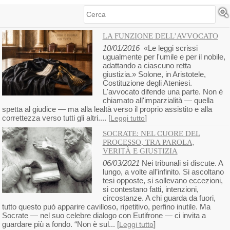
Cerca
LA FUNZIONE DELL’AVVOCATO
10/01/2016
«Le leggi scrissi
ugualmente per l'umile e per il nobile,
adattando a ciascuno retta
giustizia.» Solone, in Aristotele,
Costituzione degli Ateniesi.
L'avvocato difende una parte. Non è
chiamato all'imparzialità — quella
spetta al giudice — ma alla lealtà verso il proprio assistito e alla
correttezza verso tutti gli altri.... [
]
Leggi tutto
SOCRATE: NEL CUORE DEL
PROCESSO, TRA PAROLA,
VERITÀ E GIUSTIZIA
06/03/2021
Nei tribunali si discute. A
lungo, a volte all’infinito. Si ascoltano
tesi opposte, si sollevano eccezioni,
si contestano fatti, intenzioni,
circostanze. A chi guarda da fuori,
tutto questo può apparire cavilloso, ripetitivo, perfino inutile. Ma
Socrate — nel suo celebre dialogo con Eutifrone — ci invita a
guardare più a fondo. “Non è sul... [
]
Leggi tutto