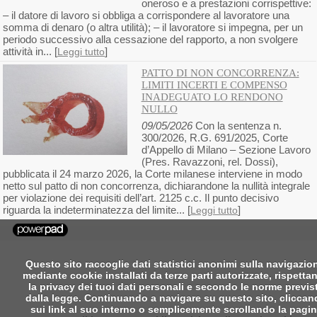
oneroso e a prestazioni corrispettive:
– il datore di lavoro si obbliga a corrispondere al lavoratore una
somma di denaro (o altra utilità); – il lavoratore si impegna, per un
periodo successivo alla cessazione del rapporto, a non svolgere
attività in... [
]
Leggi tutto
PATTO DI NON CONCORRENZA:
LIMITI INCERTI E COMPENSO
INADEGUATO LO RENDONO
NULLO
09/05/2026
Con la sentenza n.
300/2026, R.G. 691/2025, Corte
d’Appello di Milano – Sezione Lavoro
(Pres. Ravazzoni, rel. Dossi),
pubblicata il 24 marzo 2026, la Corte milanese interviene in modo
netto sul patto di non concorrenza, dichiarandone la nullità integrale
per violazione dei requisiti dell’art. 2125 c.c. Il punto decisivo
riguarda la indeterminatezza del limite... [
]
Leggi tutto
Questo sito raccoglie dati statistici anonimi sulla navigazio
mediante cookie installati da terze parti autorizzate, rispetta
la privacy dei tuoi dati personali e secondo le norme previs
dalla legge. Continuando a navigare su questo sito, clicca
sui link al suo interno o semplicemente scrollando la pagi