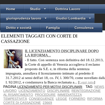
Home
Studio
Dottrina Lavoro
giurisprudenza lavoro
Giudici Lombardia
Diritto e società
Famiglia
Consulenza
ELEMENTI TAGGATI CON CORTE DI
CASSAZIONE
IL LICENZIAMENTO DISCIPLINARE DOPO
LA RIFORMA...
- Il fatto. Con sentenza non definitiva del 18.12.2013,
la Corte di appello di Venezia accoglieva il reclamo
proposto da S.E. e, in riforma della sentenza
impugnata, annullava il licenziamento intimato al predetto il
31.7.2012 ai sensi dell'ari 18, co. IV, l. 300/70, come novellato dall
I. 92/2012, e condannava la Banca reclamata a... [
]
Leggi tutto
PAGINA
TAG
NEWS
LICENZIAMENTO PER MOTIVI DISCIPLINARI
LAVORO
LICENZIAMENTO
DISCIPLINARE
REINTEGRAZIONE
AL RISARCIMENTO
PROCEDURE
IMMEDIATEZZA
TEMPESTIVITÀ
CONSEGUENZE
LEGGE
FORNERO
RIFORMA
CORTE DI CASSAZIONE
23669