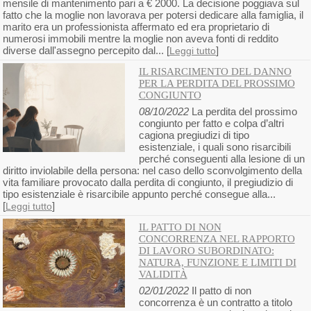
mensile di mantenimento pari a € 2000. La decisione poggiava sul
fatto che la moglie non lavorava per potersi dedicare alla famiglia, il
marito era un professionista affermato ed era proprietario di
numerosi immobili mentre la moglie non aveva fonti di reddito
diverse dall'assegno percepito dal... [
]
Leggi tutto
IL RISARCIMENTO DEL DANNO
PER LA PERDITA DEL PROSSIMO
CONGIUNTO
08/10/2022
La perdita del prossimo
congiunto per fatto e colpa d’altri
cagiona pregiudizi di tipo
esistenziale, i quali sono risarcibili
perché conseguenti alla lesione di un
diritto inviolabile della persona: nel caso dello sconvolgimento della
vita familiare provocato dalla perdita di congiunto, il pregiudizio di
tipo esistenziale è risarcibile appunto perché consegue alla...
[
]
Leggi tutto
IL PATTO DI NON
CONCORRENZA NEL RAPPORTO
DI LAVORO SUBORDINATO:
NATURA, FUNZIONE E LIMITI DI
VALIDITÀ
02/01/2022
Il patto di non
concorrenza è un contratto a titolo