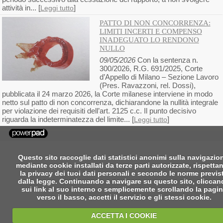
attività in... [
]
Leggi tutto
PATTO DI NON CONCORRENZA:
LIMITI INCERTI E COMPENSO
INADEGUATO LO RENDONO
NULLO
09/05/2026
Con la sentenza n.
300/2026, R.G. 691/2025, Corte
d’Appello di Milano – Sezione Lavoro
(Pres. Ravazzoni, rel. Dossi),
pubblicata il 24 marzo 2026, la Corte milanese interviene in modo
netto sul patto di non concorrenza, dichiarandone la nullità integrale
per violazione dei requisiti dell’art. 2125 c.c. Il punto decisivo
riguarda la indeterminatezza del limite... [
]
Leggi tutto
Questo sito raccoglie dati statistici anonimi sulla navigazio
mediante cookie installati da terze parti autorizzate, rispetta
la privacy dei tuoi dati personali e secondo le norme previs
dalla legge. Continuando a navigare su questo sito, clicca
sui link al suo interno o semplicemente scrollando la pagi
verso il basso, accetti il servizio e gli stessi cookie.
ACCETTA I COOKIE