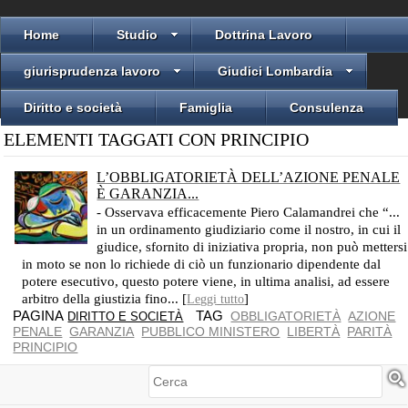
Home
Studio
Dottrina Lavoro
giurisprudenza lavoro
Giudici Lombardia
Diritto e società
Famiglia
Consulenza
ELEMENTI TAGGATI CON PRINCIPIO
L’OBBLIGATORIETÀ DELL’AZIONE PENALE
È GARANZIA...
- Osservava efficacemente Piero Calamandrei che “...
in un ordinamento giudiziario come il nostro, in cui il
giudice, sfornito di iniziativa propria, non può mettersi
in moto se non lo richiede di ciò un funzionario dipendente dal
potere esecutivo, questo potere viene, in ultima analisi, ad essere
arbitro della giustizia fino... [
]
Leggi tutto
PAGINA
TAG
OBBLIGATORIETÀ
AZIONE
DIRITTO E SOCIETÀ
PENALE
GARANZIA
PUBBLICO MINISTERO
LIBERTÀ
PARITÀ
PRINCIPIO
Cerca