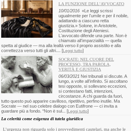
LA FUNZIONE DELL’AVVOCATO
10/01/2016
«Le leggi scrissi
ugualmente per l'umile e per il nobile,
adattando a ciascuno retta
giustizia.» Solone, in Aristotele,
Costituzione degli Ateniesi.
L'avvocato difende una parte. Non è
chiamato all'imparzialità — quella
spetta al giudice — ma alla lealtà verso il proprio assistito e alla
correttezza verso tutti gli altri.... [
]
Leggi tutto
SOCRATE: NEL CUORE DEL
PROCESSO, TRA PAROLA,
VERITÀ E GIUSTIZIA
06/03/2021
Nei tribunali si discute. A
lungo, a volte all’infinito. Si ascoltano
tesi opposte, si sollevano eccezioni,
si contestano fatti, intenzioni,
circostanze. A chi guarda da fuori,
tutto questo può apparire cavilloso, ripetitivo, perfino inutile. Ma
Socrate — nel suo celebre dialogo con Eutifrone — ci invita a
guardare più a fondo. “Non è sul... [
]
Leggi tutto
La celerità come esigenza di tutela giuridica
L’urgenza non riguarda solo i provvedimenti cautelari, ma anche le