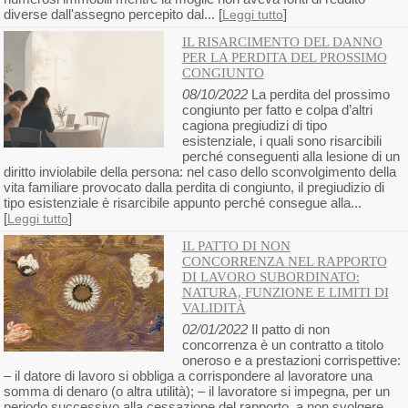
diverse dall'assegno percepito dal... [
]
Leggi tutto
IL RISARCIMENTO DEL DANNO
PER LA PERDITA DEL PROSSIMO
CONGIUNTO
08/10/2022
La perdita del prossimo
congiunto per fatto e colpa d’altri
cagiona pregiudizi di tipo
esistenziale, i quali sono risarcibili
perché conseguenti alla lesione di un
diritto inviolabile della persona: nel caso dello sconvolgimento della
vita familiare provocato dalla perdita di congiunto, il pregiudizio di
tipo esistenziale è risarcibile appunto perché consegue alla...
[
]
Leggi tutto
IL PATTO DI NON
CONCORRENZA NEL RAPPORTO
DI LAVORO SUBORDINATO:
NATURA, FUNZIONE E LIMITI DI
VALIDITÀ
02/01/2022
Il patto di non
concorrenza è un contratto a titolo
oneroso e a prestazioni corrispettive:
– il datore di lavoro si obbliga a corrispondere al lavoratore una
somma di denaro (o altra utilità); – il lavoratore si impegna, per un
periodo successivo alla cessazione del rapporto, a non svolgere