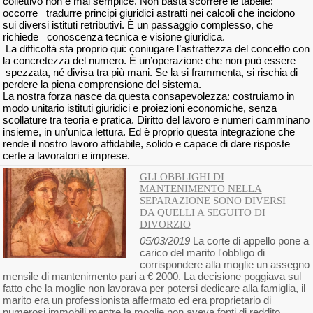
collettivo non è mai semplice. Non basta scorrere le tabelle:
occorre tradurre principi giuridici astratti nei calcoli che incidono
sui diversi istituti retributivi. È un passaggio complesso, che
richiede conoscenza tecnica e visione giuridica.
La difficoltà sta proprio qui: coniugare l’astrattezza del concetto con
la concretezza del numero. È un’operazione che non può essere
spezzata, né divisa tra più mani. Se la si frammenta, si rischia di
perdere la piena comprensione del sistema.
La nostra forza nasce da questa consapevolezza: costruiamo in
modo unitario istituti giuridici e proiezioni economiche, senza
scollature tra teoria e pratica. Diritto del lavoro e numeri camminano
insieme, in un’unica lettura. Ed è proprio questa integrazione che
rende il nostro lavoro affidabile, solido e capace di dare risposte
certe a lavoratori e imprese.
GLI OBBLIGHI DI
MANTENIMENTO NELLA
SEPARAZIONE SONO DIVERSI
DA QUELLI A SEGUITO DI
DIVORZIO
05/03/2019
La corte di appello pone a
carico del marito l'obbligo di
corrispondere alla moglie un assegno
mensile di mantenimento pari a € 2000. La decisione poggiava sul
fatto che la moglie non lavorava per potersi dedicare alla famiglia, il
marito era un professionista affermato ed era proprietario di
numerosi immobili mentre la moglie non aveva fonti di reddito