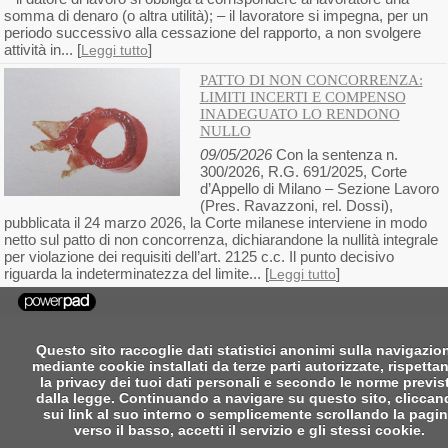
somma di denaro (o altra utilità); – il lavoratore si impegna, per un
periodo successivo alla cessazione del rapporto, a non svolgere
attività in... [
]
Leggi tutto
PATTO DI NON CONCORRENZA:
LIMITI INCERTI E COMPENSO
INADEGUATO LO RENDONO
NULLO
09/05/2026
Con la sentenza n.
300/2026, R.G. 691/2025, Corte
d’Appello di Milano – Sezione Lavoro
(Pres. Ravazzoni, rel. Dossi),
pubblicata il 24 marzo 2026, la Corte milanese interviene in modo
netto sul patto di non concorrenza, dichiarandone la nullità integrale
per violazione dei requisiti dell’art. 2125 c.c. Il punto decisivo
riguarda la indeterminatezza del limite... [
]
Leggi tutto
Questo sito raccoglie dati statistici anonimi sulla navigazio
mediante cookie installati da terze parti autorizzate, rispetta
la privacy dei tuoi dati personali e secondo le norme previs
dalla legge. Continuando a navigare su questo sito, clicca
sui link al suo interno o semplicemente scrollando la pagi
verso il basso, accetti il servizio e gli stessi cookie.