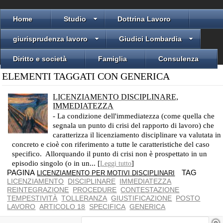
Home
Studio
Dottrina Lavoro
giurisprudenza lavoro
Giudici Lombardia
Diritto e società
Famiglia
Consulenza
ELEMENTI TAGGATI CON GENERICA
LICENZIAMENTO DISCIPLINARE,
IMMEDIATEZZA
- La condizione dell'immediatezza (come quella che
segnala un punto di crisi del rapporto di lavoro) che
caratterizza il licenziamento disciplinare va valutata in
concreto e cioè con riferimento a tutte le caratteristiche del caso
specifico. Allorquando il punto di crisi non è prospettato in un
episodio singolo (o in un... [
]
Leggi tutto
PAGINA
TAG
LICENZIAMENTO PER MOTIVI DISCIPLINARI
LICENZIAMENTO
DISCIPLINARE
IMMEDIATEZZA
REINTEGRAZIONE
PROCEDURE
CONTESTAZIONE
TEMPESTIVITÀ
TOLLERANZA
GIUSTIFICAZIONE
POSTO
LAVORO
ARTICOLO 18
SPECIFICA
GENERICA