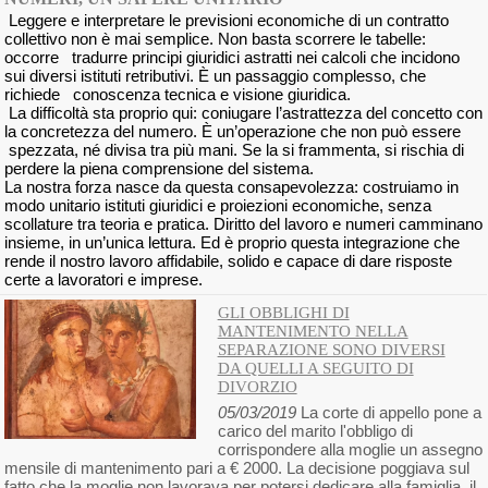
Leggere e interpretare le previsioni economiche di un contratto
collettivo non è mai semplice. Non basta scorrere le tabelle:
occorre tradurre principi giuridici astratti nei calcoli che incidono
sui diversi istituti retributivi. È un passaggio complesso, che
richiede conoscenza tecnica e visione giuridica.
La difficoltà sta proprio qui: coniugare l’astrattezza del concetto con
la concretezza del numero. È un’operazione che non può essere
spezzata, né divisa tra più mani. Se la si frammenta, si rischia di
perdere la piena comprensione del sistema.
La nostra forza nasce da questa consapevolezza: costruiamo in
modo unitario istituti giuridici e proiezioni economiche, senza
scollature tra teoria e pratica. Diritto del lavoro e numeri camminano
insieme, in un’unica lettura. Ed è proprio questa integrazione che
rende il nostro lavoro affidabile, solido e capace di dare risposte
certe a lavoratori e imprese.
GLI OBBLIGHI DI
MANTENIMENTO NELLA
SEPARAZIONE SONO DIVERSI
DA QUELLI A SEGUITO DI
DIVORZIO
05/03/2019
La corte di appello pone a
carico del marito l'obbligo di
corrispondere alla moglie un assegno
mensile di mantenimento pari a € 2000. La decisione poggiava sul
fatto che la moglie non lavorava per potersi dedicare alla famiglia, il