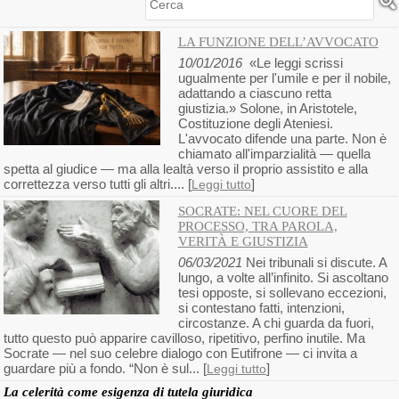
Cerca
LA FUNZIONE DELL’AVVOCATO
10/01/2016
«Le leggi scrissi
ugualmente per l'umile e per il nobile,
adattando a ciascuno retta
giustizia.» Solone, in Aristotele,
Costituzione degli Ateniesi.
L'avvocato difende una parte. Non è
chiamato all'imparzialità — quella
spetta al giudice — ma alla lealtà verso il proprio assistito e alla
correttezza verso tutti gli altri.... [
]
Leggi tutto
SOCRATE: NEL CUORE DEL
PROCESSO, TRA PAROLA,
VERITÀ E GIUSTIZIA
06/03/2021
Nei tribunali si discute. A
lungo, a volte all’infinito. Si ascoltano
tesi opposte, si sollevano eccezioni,
si contestano fatti, intenzioni,
circostanze. A chi guarda da fuori,
tutto questo può apparire cavilloso, ripetitivo, perfino inutile. Ma
Socrate — nel suo celebre dialogo con Eutifrone — ci invita a
guardare più a fondo. “Non è sul... [
]
Leggi tutto
La celerità come esigenza di tutela giuridica