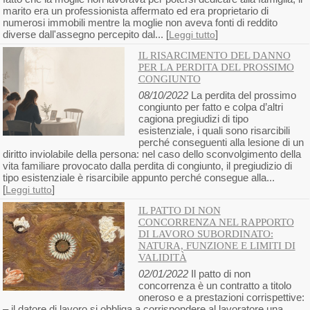
marito era un professionista affermato ed era proprietario di
numerosi immobili mentre la moglie non aveva fonti di reddito
diverse dall'assegno percepito dal... [
]
Leggi tutto
IL RISARCIMENTO DEL DANNO
PER LA PERDITA DEL PROSSIMO
CONGIUNTO
08/10/2022
La perdita del prossimo
congiunto per fatto e colpa d’altri
cagiona pregiudizi di tipo
esistenziale, i quali sono risarcibili
perché conseguenti alla lesione di un
diritto inviolabile della persona: nel caso dello sconvolgimento della
vita familiare provocato dalla perdita di congiunto, il pregiudizio di
tipo esistenziale è risarcibile appunto perché consegue alla...
[
]
Leggi tutto
IL PATTO DI NON
CONCORRENZA NEL RAPPORTO
DI LAVORO SUBORDINATO:
NATURA, FUNZIONE E LIMITI DI
VALIDITÀ
02/01/2022
Il patto di non
concorrenza è un contratto a titolo
oneroso e a prestazioni corrispettive:
– il datore di lavoro si obbliga a corrispondere al lavoratore una