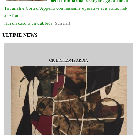
della Lombardia
: rassegne aggiornate di
Tribunali e Corti d’Appello con massime operative e, a volte, link
alle fonti.
Hai un caso o un dubbio?
Scrivici!
ULTIME NEWS
GIUDICI LOMBARDIA