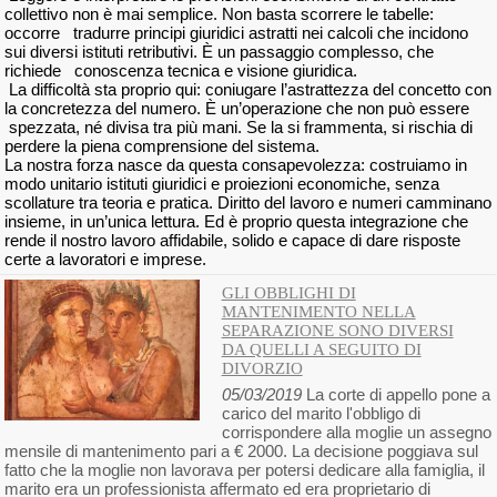
collettivo non è mai semplice. Non basta scorrere le tabelle:
occorre tradurre principi giuridici astratti nei calcoli che incidono
sui diversi istituti retributivi. È un passaggio complesso, che
richiede conoscenza tecnica e visione giuridica.
La difficoltà sta proprio qui: coniugare l’astrattezza del concetto con
la concretezza del numero. È un’operazione che non può essere
spezzata, né divisa tra più mani. Se la si frammenta, si rischia di
perdere la piena comprensione del sistema.
La nostra forza nasce da questa consapevolezza: costruiamo in
modo unitario istituti giuridici e proiezioni economiche, senza
scollature tra teoria e pratica. Diritto del lavoro e numeri camminano
insieme, in un’unica lettura. Ed è proprio questa integrazione che
rende il nostro lavoro affidabile, solido e capace di dare risposte
certe a lavoratori e imprese.
GLI OBBLIGHI DI
MANTENIMENTO NELLA
SEPARAZIONE SONO DIVERSI
DA QUELLI A SEGUITO DI
DIVORZIO
05/03/2019
La corte di appello pone a
carico del marito l'obbligo di
corrispondere alla moglie un assegno
mensile di mantenimento pari a € 2000. La decisione poggiava sul
fatto che la moglie non lavorava per potersi dedicare alla famiglia, il
marito era un professionista affermato ed era proprietario di