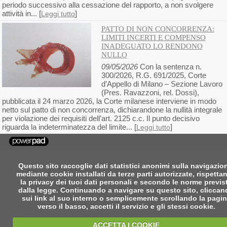
periodo successivo alla cessazione del rapporto, a non svolgere
attività in... [
]
Leggi tutto
PATTO DI NON CONCORRENZA:
LIMITI INCERTI E COMPENSO
INADEGUATO LO RENDONO
NULLO
09/05/2026
Con la sentenza n.
300/2026, R.G. 691/2025, Corte
d’Appello di Milano – Sezione Lavoro
(Pres. Ravazzoni, rel. Dossi),
pubblicata il 24 marzo 2026, la Corte milanese interviene in modo
netto sul patto di non concorrenza, dichiarandone la nullità integrale
per violazione dei requisiti dell’art. 2125 c.c. Il punto decisivo
riguarda la indeterminatezza del limite... [
]
Leggi tutto
Questo sito raccoglie dati statistici anonimi sulla navigazio
mediante cookie installati da terze parti autorizzate, rispetta
la privacy dei tuoi dati personali e secondo le norme previs
dalla legge. Continuando a navigare su questo sito, clicca
sui link al suo interno o semplicemente scrollando la pagi
verso il basso, accetti il servizio e gli stessi cookie.
ACCETTA I COOKIE