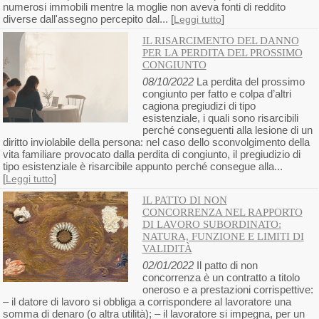
numerosi immobili mentre la moglie non aveva fonti di reddito
diverse dall'assegno percepito dal... [
]
Leggi tutto
IL RISARCIMENTO DEL DANNO
PER LA PERDITA DEL PROSSIMO
CONGIUNTO
08/10/2022
La perdita del prossimo
congiunto per fatto e colpa d’altri
cagiona pregiudizi di tipo
esistenziale, i quali sono risarcibili
perché conseguenti alla lesione di un
diritto inviolabile della persona: nel caso dello sconvolgimento della
vita familiare provocato dalla perdita di congiunto, il pregiudizio di
tipo esistenziale è risarcibile appunto perché consegue alla...
[
]
Leggi tutto
IL PATTO DI NON
CONCORRENZA NEL RAPPORTO
DI LAVORO SUBORDINATO:
NATURA, FUNZIONE E LIMITI DI
VALIDITÀ
02/01/2022
Il patto di non
concorrenza è un contratto a titolo
oneroso e a prestazioni corrispettive:
– il datore di lavoro si obbliga a corrispondere al lavoratore una
somma di denaro (o altra utilità); – il lavoratore si impegna, per un