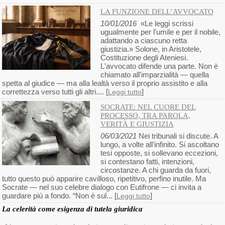
LA FUNZIONE DELL’AVVOCATO
10/01/2016
«Le leggi scrissi
ugualmente per l'umile e per il nobile,
adattando a ciascuno retta
giustizia.» Solone, in Aristotele,
Costituzione degli Ateniesi.
L'avvocato difende una parte. Non è
chiamato all'imparzialità — quella
spetta al giudice — ma alla lealtà verso il proprio assistito e alla
correttezza verso tutti gli altri.... [
]
Leggi tutto
SOCRATE: NEL CUORE DEL
PROCESSO, TRA PAROLA,
VERITÀ E GIUSTIZIA
06/03/2021
Nei tribunali si discute. A
lungo, a volte all’infinito. Si ascoltano
tesi opposte, si sollevano eccezioni,
si contestano fatti, intenzioni,
circostanze. A chi guarda da fuori,
tutto questo può apparire cavilloso, ripetitivo, perfino inutile. Ma
Socrate — nel suo celebre dialogo con Eutifrone — ci invita a
guardare più a fondo. “Non è sul... [
]
Leggi tutto
La celerità come esigenza di tutela giuridica