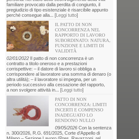
familiare provocato dalla perdita di congiunto, il
pregiudizio di tipo esistenziale è risarcibile appunto
perché consegue alla... [
Leggi tutto
]
IL PATTO DI NON
CONCORRENZA NEL
RAPPORTO DI LAVORO
SUBORDINATO: NATURA,
FUNZIONE E LIMITI DI
VALIDITÀ
02/01/2022
Il patto di non concorrenza è un
contratto a titolo oneroso e a prestazioni
corrispettive: – il datore di lavoro si obbliga a
corrispondere al lavoratore una somma di denaro (o
altra utilità); – il lavoratore si impegna, per un
periodo successivo alla cessazione del rapporto,
a non svolgere attività in... [
Leggi tutto
]
PATTO DI NON
CONCORRENZA: LIMITI
INCERTI E COMPENSO
INADEGUATO LO
RENDONO NULLO
09/05/2026
Con la sentenza
n. 300/2026, R.G. 691/2025, Corte d’Appello di
Milano – Sezione Lavoro (Pres. Ravazzoni, rel.