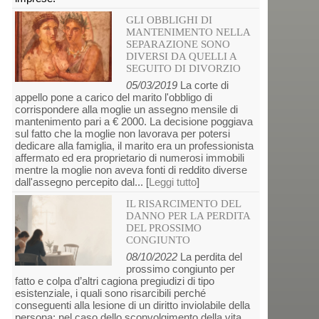
GLI OBBLIGHI DI
MANTENIMENTO NELLA
SEPARAZIONE SONO
DIVERSI DA QUELLI A
SEGUITO DI DIVORZIO
05/03/2019
La corte di
appello pone a carico del marito l'obbligo di
corrispondere alla moglie un assegno mensile di
mantenimento pari a € 2000. La decisione poggiava
sul fatto che la moglie non lavorava per potersi
dedicare alla famiglia, il marito era un professionista
affermato ed era proprietario di numerosi immobili
mentre la moglie non aveva fonti di reddito diverse
dall'assegno percepito dal... [
Leggi tutto
]
IL RISARCIMENTO DEL
DANNO PER LA PERDITA
DEL PROSSIMO
CONGIUNTO
08/10/2022
La perdita del
prossimo congiunto per
fatto e colpa d’altri cagiona pregiudizi di tipo
esistenziale, i quali sono risarcibili perché
conseguenti alla lesione di un diritto inviolabile della
persona: nel caso dello sconvolgimento della vita