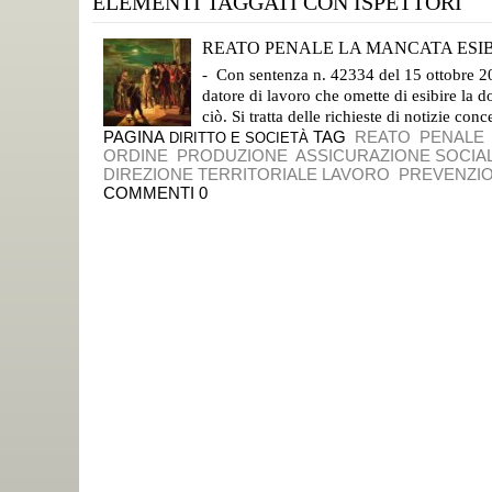
ELEMENTI TAGGATI CON ISPETTORI
REATO PENALE LA MANCATA ESIB
L'ARRESTO DI SILVIO PELLICO E PIERO MARONCELLI,
- Con sentenza n. 42334 del 15 ottobre 201
datore di lavoro che omette di esibire la 
ciò. Si tratta delle richieste di notizie conc
PAGINA
TAG
REATO
PENALE
DIRITTO E SOCIETÀ
ORDINE
PRODUZIONE
ASSICURAZIONE SOCIA
DIREZIONE TERRITORIALE LAVORO
PREVENZI
COMMENTI 0