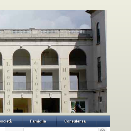
 società
Famiglia
Consulenza