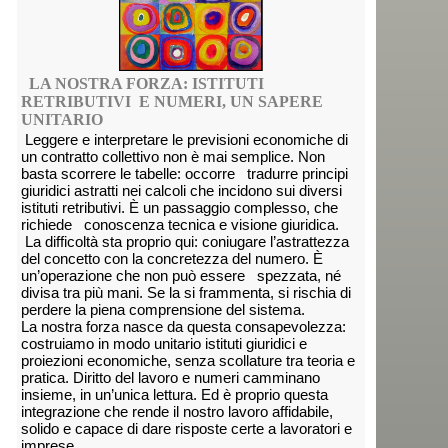
LA NOSTRA FORZA: ISTITUTI
RETRIBUTIVI E NUMERI, UN SAPERE
UNITARIO
Leggere e interpretare le previsioni economiche di
un contratto collettivo non è mai semplice. Non
basta scorrere le tabelle: occorre tradurre principi
giuridici astratti nei calcoli che incidono sui diversi
istituti retributivi. È un passaggio complesso, che
richiede conoscenza tecnica e visione giuridica.
La difficoltà sta proprio qui: coniugare l’astrattezza
del concetto con la concretezza del numero. È
un’operazione che non può essere spezzata, né
divisa tra più mani. Se la si frammenta, si rischia di
perdere la piena comprensione del sistema.
La nostra forza nasce da questa consapevolezza:
costruiamo in modo unitario istituti giuridici e
proiezioni economiche, senza scollature tra teoria e
pratica. Diritto del lavoro e numeri camminano
insieme, in un’unica lettura. Ed è proprio questa
integrazione che rende il nostro lavoro affidabile,
solido e capace di dare risposte certe a lavoratori e
imprese.