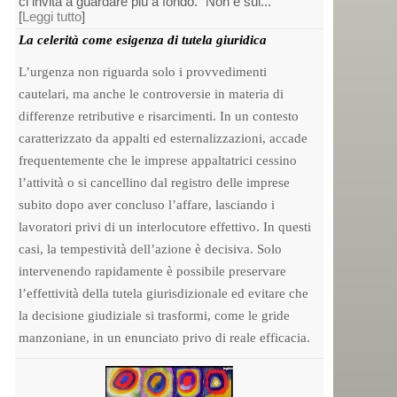
ci invita a guardare più a fondo. “Non è sul...
[
Leggi tutto
]
La celerità come esigenza di tutela giuridica
L’urgenza non riguarda solo i provvedimenti
cautelari, ma anche le controversie in materia di
differenze retributive e risarcimenti. In un contesto
caratterizzato da appalti ed esternalizzazioni, accade
frequentemente che le imprese appaltatrici cessino
l’attività o si cancellino dal registro delle imprese
subito dopo aver concluso l’affare, lasciando i
lavoratori privi di un interlocutore effettivo. In questi
casi, la tempestività dell’azione è decisiva. Solo
intervenendo rapidamente è possibile preservare
l’effettività della tutela giurisdizionale ed evitare che
la decisione giudiziale si trasformi, come le gride
manzoniane, in un enunciato privo di reale efficacia.