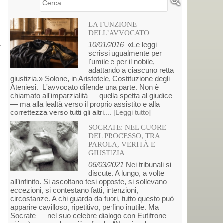
Cerca
LA FUNZIONE
DELL’AVVOCATO
l
i
10/01/2016
«Le leggi
scrissi ugualmente per
l'umile e per il nobile,
adattando a ciascuno retta
giustizia.» Solone, in Aristotele, Costituzione degli
Ateniesi. L'avvocato difende una parte. Non è
chiamato all'imparzialità — quella spetta al giudice
— ma alla lealtà verso il proprio assistito e alla
correttezza verso tutti gli altri.... [
Leggi tutto
]
SOCRATE: NEL CUORE
DEL PROCESSO, TRA
PAROLA, VERITÀ E
GIUSTIZIA
06/03/2021
Nei tribunali si
discute. A lungo, a volte
all’infinito. Si ascoltano tesi opposte, si sollevano
eccezioni, si contestano fatti, intenzioni,
circostanze. A chi guarda da fuori, tutto questo può
apparire cavilloso, ripetitivo, perfino inutile. Ma
Socrate — nel suo celebre dialogo con Eutifrone —