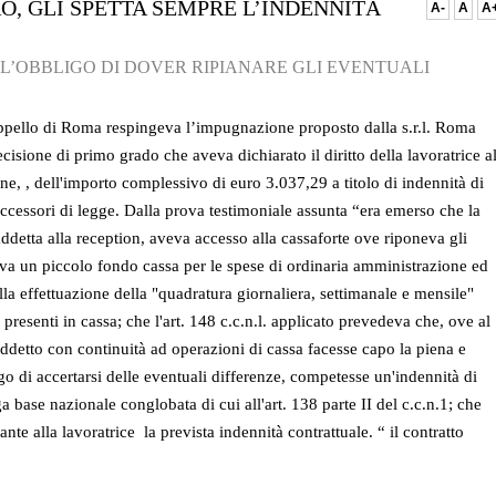
, GLI SPETTA SEMPRE L’INDENNITÀ
A-
A
A
 L’OBBLIGO DI DOVER RIPIANARE GLI EVENTUALI
ppello di Roma respingeva l’impugnazione proposto dalla s.r.l. Roma
cisione di primo grado che aveva dichiarato il diritto della lavoratrice al
ne, , dell'importo complessivo di euro 3.037,29 a titolo di indennità di
accessori di legge. Dalla prova testimoniale assunta “era emerso che la
addetta alla reception, aveva accesso alla cassaforte ove riponeva gli
tiva un piccolo fondo cassa per le spese di ordinaria amministrazione ed
lla effettuazione della "quadratura giornaliera, settimanale e mensile"
 presenti in cassa; che l'art. 148 c.c.n.l. applicato prevedeva che, ove al
ddetto con continuità ad operazioni di cassa facesse capo la piena e
go di accertarsi delle eventuali differenze, competesse un'indennità di
base nazionale conglobata di cui all'art. 138 parte II del c.c.n.1; che
nte alla lavoratrice la prevista indennità contrattuale. “ il contratto