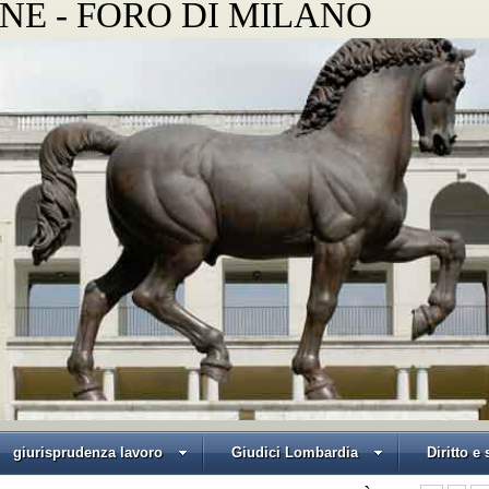
NE - FORO DI MILANO
giurisprudenza lavoro
Giudici Lombardia
Diritto e