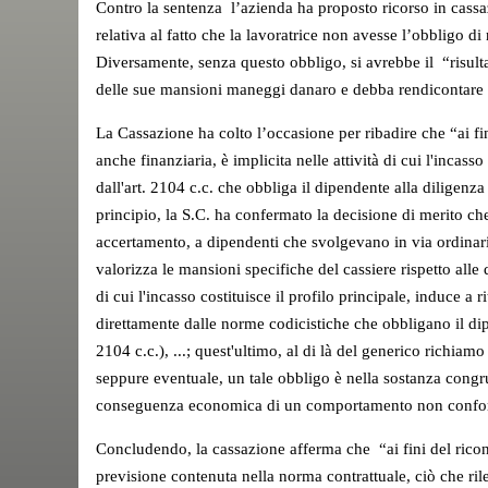
Contro la sentenza l’azienda ha proposto ricorso in cass
relativa al fatto che la lavoratrice non avesse l’obbligo 
Diversamente, senza questo obbligo, si avrebbe il “risulta
delle sue mansioni maneggi danaro e debba rendicontare ai s
La Cassazione ha colto l’occasione per ribadire che “ai fin
anche finanziaria, è implicita nelle attività di cui l'incas
dall'art. 2104 c.c. che obbliga il dipendente alla diligenza
principio, la S.C. ha confermato la decisione di merito ch
accertamento, a dipendenti che svolgevano in via ordinari
valorizza le mansioni specifiche del cassiere rispetto alle 
di cui l'incasso costituisce il profilo principale, induce a
direttamente dalle norme codicistiche che obbligano il dipe
2104 c.c.), ...; quest'ultimo, al di là del generico richiam
seppure eventuale, un tale obbligo è nella sostanza congr
conseguenza economica di un comportamento non confor
Concludendo, la cassazione afferma che “ai fini del rico
previsione contenuta nella norma contrattuale, ciò che rile