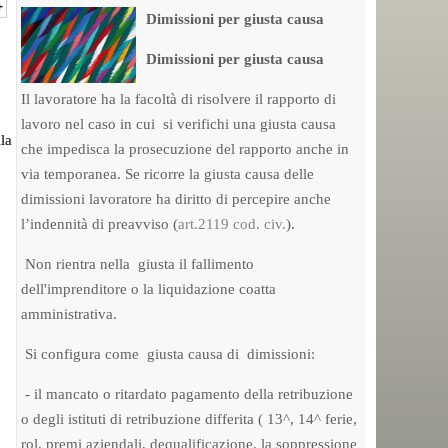
+
Dimissioni per giusta causa
Dimissioni per giusta causa
Il lavoratore ha la facoltà di risolvere il rapporto di
lavoro nel caso in cui si verifichi una giusta causa
la
che impedisca la prosecuzione del rapporto anche in
via temporanea. Se ricorre la giusta causa delle
dimissioni lavoratore ha diritto di percepire anche
l’indennità di preavviso (
art.2119 cod. civ.
).
Non rientra nella giusta il fallimento
dell'imprenditore o la liquidazione coatta
amministrativa.
Si configura come giusta causa di dimissioni:
- il mancato o ritardato pagamento della retribuzione
o degli istituti di retribuzione differita ( 13^, 14^ ferie,
rol, premi aziendali, dequalificazione, la soppressione