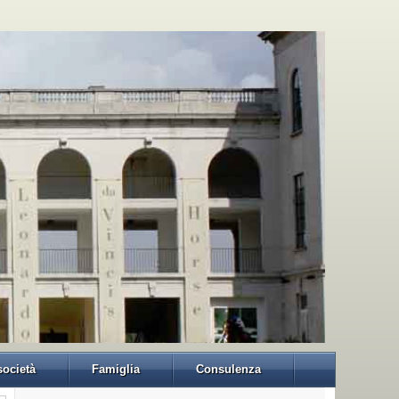
 società
Famiglia
Consulenza