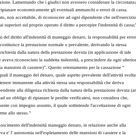
azione. Lamentando che i giudici non avessero considerare la circostanz
di ripianare economicamente gli eventuali ammanchi o errori di cassa.
to, non accettabile, di riconoscere ad ogni dipendente che nell'esercizio
uperiori sul proprio operato il diritto a percepire l'indennità di cassa;
i del diritto all'indennità di maneggio denaro, la responsabilità per error
so costituisce la prestazione normale o prevalente, derivando la stessa
 richiesta dalla natura della prestazione dovuta (in applicazione di tale
e aveva riconosciuto la suddetta indennità, a prescindere da ogni ulterio
a mansioni di cassiere)”. Questo orientamento per la cassazione “
quali il maneggio del denaro, quale aspetto prevalente dell'attività svolta
 ritenere immanente alla attività stessa una responsabilità che deriva
ndente alla diligenza richiesta dalla natura della prestazione dovuta (ar
o ad un obbligo di ripianare le perdite verificatesi, non considera che,
uente con impegno assunto, il quale sottintende l'accettazione di ogni
me allo stesso.”
noscimento dell'indennità maneggio denaro, in relazione anche alla
va e' l' autonomia nell'espletamento delle mansioni di cassiere e la