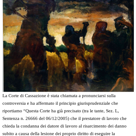
La Corte di Cassazione è stata chiamata a pronunciarsi sulla
controversia e ha affermato il principio giurisprudenziale che
riportiamo “Questa Corte ha già precisato (tra le tante, Sez. L,
Sentenza n. 26666 del 06/12/2005) che il prestatore di lavoro che
chieda la condanna dei datore di lavoro al risarcimento dei danno
subito a causa della lesione dei proprio diritto di eseguire la