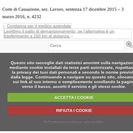
Corte di Cassazione, sez. Lavoro, sentenza 17 dicembre 2015 – 3
marzo 2016, n. 4232
Condanna per il medico aziendale
«
Legittimo il patto di demansionamento, se l’alternativa è un
trasferimento a 150 km di distanza.
»
Cerca
Questo sito raccoglie dati statistici anonimi sulla navigazio
mediante cookie installati da terze parti autorizzate, rispetta
la privacy dei tuoi dati personali e secondo le norme previs
dalla legge. Continuando a navigare su questo sito, clicca
sui link al suo interno o semplicemente scrollando la pagi
verso il basso, accetti il servizio e gli stessi cookie.
ACCETTA I COOKIE
RIFIUTA I COOKIE
Informativa estesa sui cookie