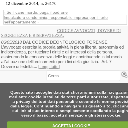
– 12 dicembre 2014, n. 26170
Se il cane morde, paga il padrone
«
Impalcatura condominio, responsabile impresa per il furto
nell'appartamento
»
CODICE AVVOCATI, DOVERE DI
SEGRETEZZA E RISERVATEZZA.
06/05/2018
DAL CODICE DEONTOLOGICO FORENSE
L’avvocato esercita la propria attività in piena libertà, autonomia ed
indipendenza, per tutelare i diritti e gli interessi della persona,
assicurando la conoscenza delle leggi e contribuendo in tal modo
all’attuazione dell’ordinamento per i fini della giustizia. Art. 7 –
Dovere di fedeltà.... [
]
Leggi tutto
Cerca
Questo sito raccoglie dati statistici anonimi sulla navigazio
mediante cookie installati da terze parti autorizzate, rispetta
la privacy dei tuoi dati personali e secondo le norme previs
dalla legge. Continuando a navigare su questo sito, clicca
sui link al suo interno o semplicemente scrollando la pagi
verso il basso, accetti il servizio e gli stessi cookie.
ACCETTA I COOKIE