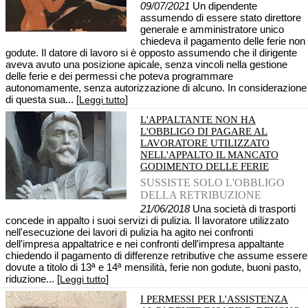
09/07/2021
Un dipendente
assumendo di essere stato direttore
generale e amministratore unico
chiedeva il pagamento delle ferie non
godute. Il datore di lavoro si è opposto assumendo che il dirigente
aveva avuto una posizione apicale, senza vincoli nella gestione
delle ferie e dei permessi che poteva programmare
autonomamente, senza autorizzazione di alcuno. In considerazione
di questa sua... [
]
Leggi tutto
L'APPALTANTE NON HA
L'OBBLIGO DI PAGARE AL
LAVORATORE UTILIZZATO
NELL'APPALTO IL MANCATO
GODIMENTO DELLE FERIE
SUSSISTE SOLO L'OBBLIGO
DELLA RETRIBUZIONE
21/06/2018
Una società di trasporti
concede in appalto i suoi servizi di pulizia. Il lavoratore utilizzato
nell'esecuzione dei lavori di pulizia ha agito nei confronti
dell'impresa appaltatrice e nei confronti dell'impresa appaltante
chiedendo il pagamento di differenze retributive che assume essere
dovute a titolo di 13ª e 14ª mensilità, ferie non godute, buoni pasto,
riduzione... [
]
Leggi tutto
I PERMESSI PER L'ASSISTENZA