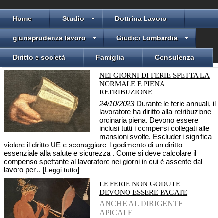
Home
Studio
Dottrina Lavoro
giurisprudenza lavoro
Giudici Lombardia
Diritto e società
Famiglia
Consulenza
NEI GIORNI DI FERIE SPETTA LA
NORMALE E PIENA
RETRIBUZIONE
24/10/2023
Durante le ferie annuali, il
lavoratore ha diritto alla retribuzione
ordinaria piena. Devono essere
inclusi tutti i compensi collegati alle
mansioni svolte. Escluderli significa
violare il diritto UE e scoraggiare il godimento di un diritto
essenziale alla salute e sicurezza . Come si deve calcolare il
compenso spettante al lavoratore nei giorni in cui è assente dal
lavoro per... [
]
Leggi tutto
LE FERIE NON GODUTE
DEVONO ESSERE PAGATE
ANCHE AL DIRIGENTE
APICALE