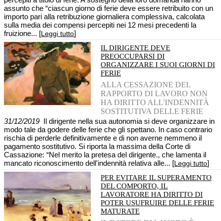
assunto che “ciascun giorno di ferie deve essere retribuito con un
importo pari alla retribuzione giornaliera complessiva, calcolata
sulla media dei compensi percepiti nei 12 mesi precedenti la
fruizione... [
]
Leggi tutto
IL DIRIGENTE DEVE
PREOCCUPARSI DI
ORGANIZZARE I SUOI GIORNI DI
FERIE
ALLA CESSAZIONE DEL
RAPPORTO DI LAVORO NON
HA DIRITTO ALL'INDENNITÀ
SOSTITUTIVA DELLE FERIE
31/12/2019
Il dirigente nella sua autonomia si deve organizzare in
modo tale da godere delle ferie che gli spettano. In caso contrario
rischia di perderle definitivamente e di non averne nemmeno il
pagamento sostitutivo. Si riporta la massima della Corte di
Cassazione: “Nel merito la pretesa del dirigente., che lamenta il
mancato riconoscimento dell'indennità relativa alle... [
]
Leggi tutto
PER EVITARE IL SUPERAMENTO
DEL COMPORTO, IL
LAVORATORE HA DIRITTO DI
POTER USUFRUIRE DELLE FERIE
MATURATE