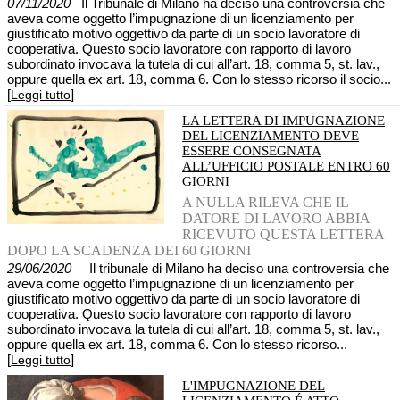
07/11/2020
Il Tribunale di Milano ha deciso una controversia che
aveva come oggetto l’impugnazione di un licenziamento per
giustificato motivo oggettivo da parte di un socio lavoratore di
cooperativa. Questo socio lavoratore con rapporto di lavoro
subordinato invocava la tutela di cui all’art. 18, comma 5, st. lav.,
oppure quella ex art. 18, comma 6. Con lo stesso ricorso il socio...
[
]
Leggi tutto
LA LETTERA DI IMPUGNAZIONE
DEL LICENZIAMENTO DEVE
ESSERE CONSEGNATA
ALL’UFFICIO POSTALE ENTRO 60
GIORNI
A NULLA RILEVA CHE IL
DATORE DI LAVORO ABBIA
RICEVUTO QUESTA LETTERA
DOPO LA SCADENZA DEI 60 GIORNI
29/06/2020
Il tribunale di Milano ha deciso una controversia che
aveva come oggetto l’impugnazione di un licenziamento per
giustificato motivo oggettivo da parte di un socio lavoratore di
cooperativa. Questo socio lavoratore con rapporto di lavoro
subordinato invocava la tutela di cui all’art. 18, comma 5, st. lav.,
oppure quella ex art. 18, comma 6. Con lo stesso ricorso...
[
]
Leggi tutto
L'IMPUGNAZIONE DEL