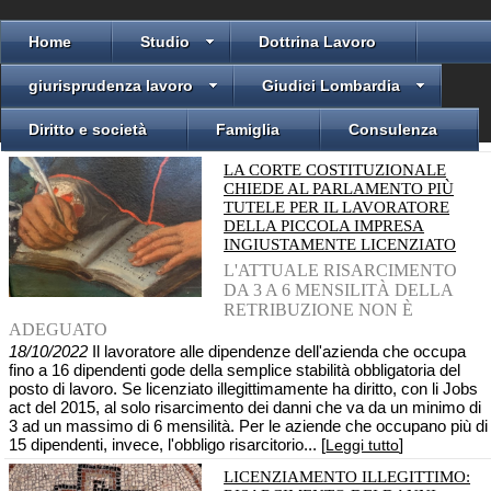
Home
Studio
Dottrina Lavoro
giurisprudenza lavoro
Giudici Lombardia
Diritto e società
Famiglia
Consulenza
LA CORTE COSTITUZIONALE
CHIEDE AL PARLAMENTO PIÙ
TUTELE PER IL LAVORATORE
DELLA PICCOLA IMPRESA
INGIUSTAMENTE LICENZIATO
L'ATTUALE RISARCIMENTO
DA 3 A 6 MENSILITÀ DELLA
RETRIBUZIONE NON È
ADEGUATO
18/10/2022
Il lavoratore alle dipendenze dell'azienda che occupa
fino a 16 dipendenti gode della semplice stabilità obbligatoria del
posto di lavoro. Se licenziato illegittimamente ha diritto, con li Jobs
act del 2015, al solo risarcimento dei danni che va da un minimo di
3 ad un massimo di 6 mensilità. Per le aziende che occupano più di
15 dipendenti, invece, l'obbligo risarcitorio... [
]
Leggi tutto
LICENZIAMENTO ILLEGITTIMO: