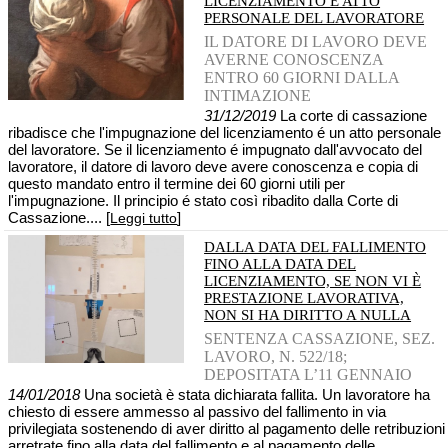
LICENZIAMENTO É ATTO
PERSONALE DEL LAVORATORE
IL DATORE DI LAVORO DEVE
AVERNE CONOSCENZA
ENTRO 60 GIORNI DALLA
INTIMAZIONE
31/12/2019
La corte di cassazione
ribadisce che l'impugnazione del licenziamento é un atto personale
del lavoratore. Se il licenziamento é impugnato dall'avvocato del
lavoratore, il datore di lavoro deve avere conoscenza e copia di
questo mandato entro il termine dei 60 giorni utili per
l'impugnazione. Il principio é stato così ribadito dalla Corte di
Cassazione.... [
]
Leggi tutto
DALLA DATA DEL FALLIMENTO
FINO ALLA DATA DEL
LICENZIAMENTO, SE NON VI È
PRESTAZIONE LAVORATIVA,
NON SI HA DIRITTO A NULLA
SENTENZA CASSAZIONE, SEZ.
LAVORO, N. 522/18;
DEPOSITATA L’11 GENNAIO
14/01/2018
Una società è stata dichiarata fallita. Un lavoratore ha
chiesto di essere ammesso al passivo del fallimento in via
privilegiata sostenendo di aver diritto al pagamento delle retribuzioni
arretrate fino alla data del fallimento e al pagamento delle